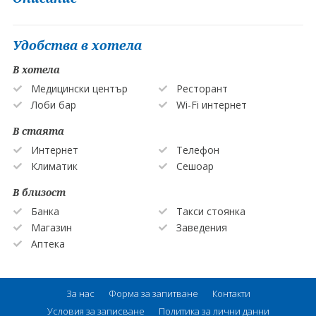
Удобства в хотела
В хотела
Медицински център
Ресторант
Лоби бар
Wi-Fi интернет
В стаята
Интернет
Телефон
Климатик
Сешоар
В близост
Банка
Такси стоянка
Магазин
Заведения
Аптека
За нас
Форма за запитване
Контакти
Условия за записване
Политика за лични данни