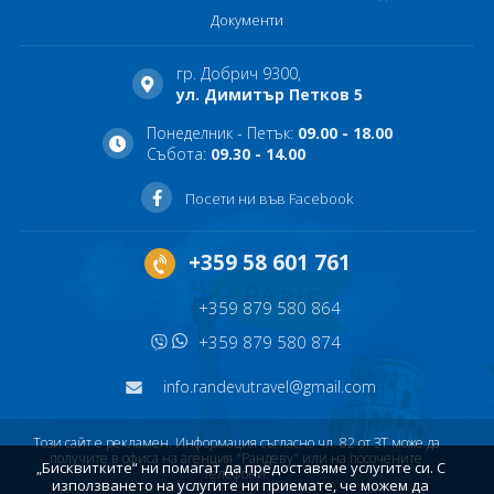
Документи
гр. Добрич 9300,
ул. Димитър Петков 5
Понеделник - Петък:
09.00 - 18.00
Събота:
09.30 - 14.00
Посети ни във Facebook
+359 58 601 761
+359 879 580 864
+359 879 580 874
info.randevutravel@gmail.com
Този сайт е рекламен. Информация съгласно чл. 82 от ЗТ може да
получите в офиса на агенция "Рандеву" или на посочените
„Бисквитките“ ни помагат да предоставяме услугите си. С
телефони.
използването на услугите ни приемате, че можем да