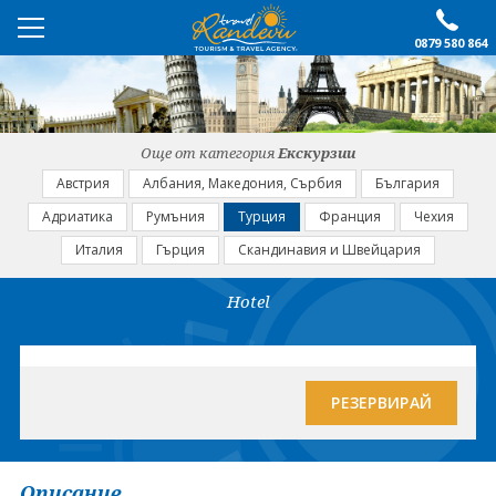
0879 580 864
ПРЕПОРЪЧАНО
ЕКСКУРЗИИ
Още от категория
Екскурзии
ПОЧИВКИ
Австрия
Албания, Македония, Сърбия
България
Адриатика
Румъния
Турция
Франция
Чехия
ОЩЕ
Италия
Гърция
Скандинавия и Швейцария
За нас
Форма за запитване
Hotel
Контакти
Условия за записване
Политика за лични
Документи
данни
РЕЗЕРВИРАЙ
ПОСЛЕДВАЙТЕ НИ
Описание