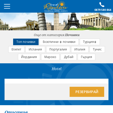
0879 580 864
ПРЕПОРЪЧАНО
ЕКСКУРЗИИ
Още от категория
Почивки
ПОЧИВКИ
Топ почивки
Екзотични ☀️ почивки
Турция☀️
Египет
Испания
Португалия
Италия
Тунис
ОЩЕ
Йордания
Мароко
Дубай
Гърция
За нас
Форма за запитване
Hotel
Контакти
Условия за записване
Политика за лични
Документи
данни
РЕЗЕРВИРАЙ
ПОСЛЕДВАЙТЕ НИ
Описание