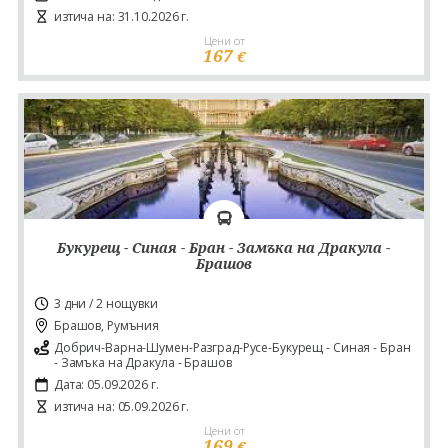
изтича на: 31.10.2026 г.
Цени от
167
€
Букурещ - Синая - Бран - Замъка на Дракула -
Брашов
3 дни / 2 нощувки
Брашов, Румъния
Добрич-Варна-Шумен-Разград-Русе-Букурещ - Синая - Бран
- Замъка на Дракула - Брашов
Дата: 05.09.2026 г.
изтича на: 05.09.2026 г.
Цени от
169
€