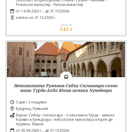
Златолист и Преподобна Стойна - Рупите – Мелник –
Роженски манастир - Рилски манастир
от: 14.08.2026 г... до 31.10.2026г.
изтича на: 31.10.2026 г.
Цени от
141
€
Непознатата Румъния-Сибиу-Сигишоара-солна
мина Турда-Алба Юлия-замъка Хунедоара
3 дни / 2 нощувки
Букурещ, Румъния
Варна- Сибиу– Сигишоара – Солна мина Турда – замъка
Корвин в Хунедоара –Алба Юлия- манастира в Куртя ди
Арджеш -Варна
от: 05.09.2026 г... до 31.10.2026г.