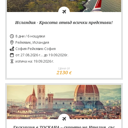
Исландия - Красота отвъд всички представи!
8 дни / 6 нощувки
Рейкявик, Исландия
София-Рейкявик-София
от: 27.08.2026 г... до 19.09.2026г.
изтича на: 19.09.2026 г.
Цени от
2130
€
Екскурзия в ТОСКАНА – сърцето на Италия, със