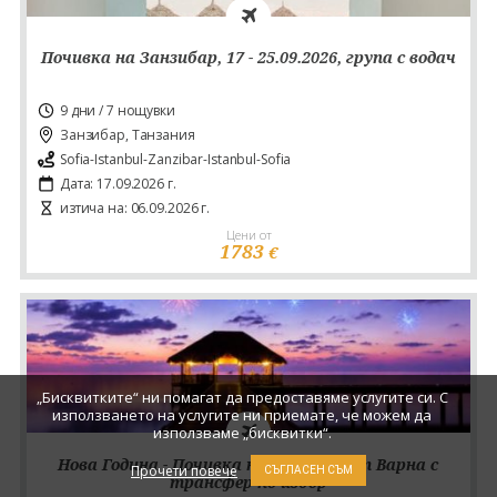
Почивка на Занзибар, 17 - 25.09.2026, група с водач
9 дни / 7 нощувки
Занзибар, Танзания
Sofia-Istanbul-Zanzibar-Istanbul-Sofia
Дата: 17.09.2026 г.
изтича на: 06.09.2026 г.
Цени от
1783
€
„Бисквитките“ ни помагат да предоставяме услугите си. С
използването на услугите ни приемате, че можем да
използваме „бисквитки“.
Нова Година - Почивка на Малдиви от Варна с
Прочети повече
СЪГЛАСЕН СЪМ
трансфер по избор