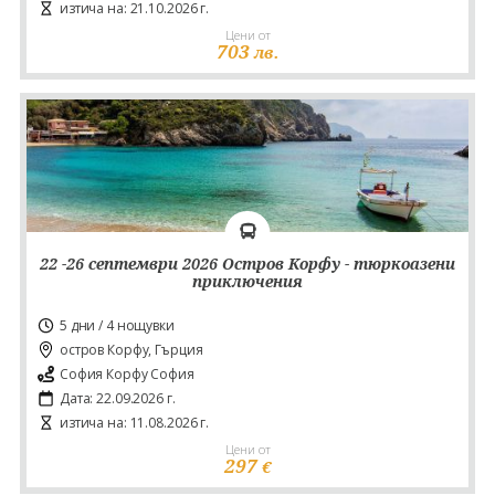
изтича на: 21.10.2026 г.
Цени от
703
лв.
22 -26 септември 2026 Остров Корфу - тюркоазени
приключения
5 дни / 4 нощувки
остров Корфу, Гърция
София Корфу София
Дата: 22.09.2026 г.
изтича на: 11.08.2026 г.
Цени от
297
€