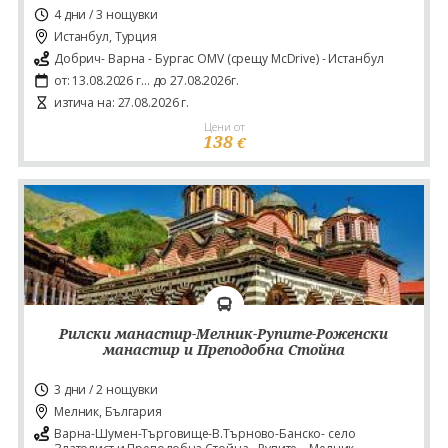
4 дни / 3 нощувки
Истанбул, Турция
Добрич- Варна - Бургас OMV (срещу McDrive) - Истанбул
от: 13.08.2026 г... до 27.08.2026г.
изтича на: 27.08.2026 г.
Цени от
138
€
Рилски манастир-Мелник-Рупите-Роженски
манастир и Преподобна Стойна
3 дни / 2 нощувки
Мелник, България
Варна-Шумен-Търговище-В.Търново-Банско- село