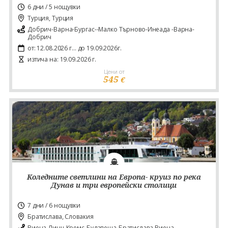
6 дни / 5 нощувки
Турция, Турция
Добрич-Варна-Бургас--Малко Търново-Инеада -Варна-
Добрич
от: 12.08.2026 г... до 19.09.2026г.
изтича на: 19.09.2026 г.
Цени от
545
€
Коледните светлини на Европа- круиз по река
Дунав и три европейски столици
7 дни / 6 нощувки
Братислава, Словакия
Виена-Линц-Кремс-Будапеща-Братислава-Виена