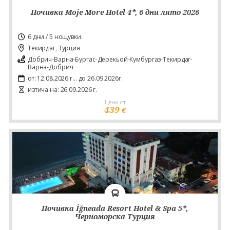
Почивка Moje More Hotel 4*, 6 дни лято 2026
6 дни / 5 нощувки
Текирдаг, Турция
Добрич-Варна-Бургас-Дерекьой-Кумбургаз-Текирдаг-
Варна-Добрич
от: 12.08.2026 г... до 26.09.2026г.
изтича на: 26.09.2026 г.
Цени от
439
€
Почивка İğneada Resort Hotel & Spa 5*,
Черноморска Турция