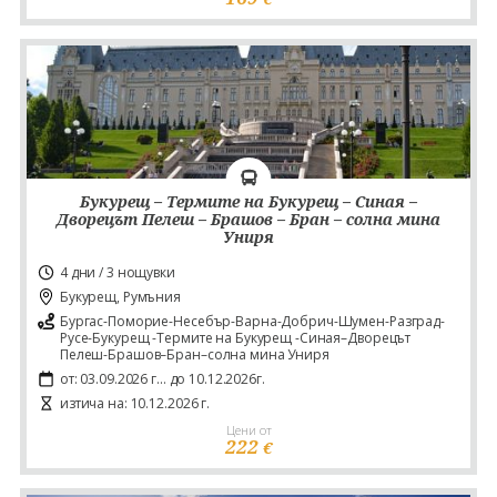
Букурещ – Термите на Букурещ – Синая –
Дворецът Пелеш – Брашов – Бран – солна мина
Униря
4 дни / 3 нощувки
Букурещ, Румъния
Бургас-Поморие-Несебър-Варна-Добрич-Шумен-Разград-
Русе-Букурещ -Термите на Букурещ -Синая–Дворецът
Пелеш-Брашов–Бран–солна мина Униря
от: 03.09.2026 г... до 10.12.2026г.
изтича на: 10.12.2026 г.
Цени от
222
€