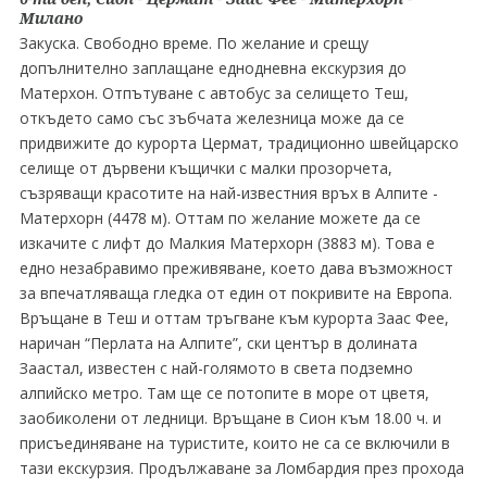
Милано
Закуска. Свободно време. По желание и срещу
допълнително заплащане еднодневна екскурзия до
Матерхон. Отпътуване с автобус за селището Теш,
откъдето само със зъбчата железница може да се
придвижите до курорта Цермат, традиционно швейцарско
селище от дървени къщички с малки прозорчета,
съзряващи красотите на най-известния връх в Алпите -
Матерхорн (4478 м). Оттам по желание можете да се
изкачите с лифт до Малкия Матерхорн (3883 м). Това е
едно незабравимо преживяване, което дава възможност
за впечатляваща гледка от един от покривите на Европа.
Връщане в Теш и оттам тръгване към курорта Заас Фее,
наричан “Перлата на Алпите”, ски център в долината
Заастал, известен с най-голямото в света подземно
алпийско метро. Там ще се потопите в море от цветя,
заобиколени от ледници. Връщане в Сион към 18.00 ч. и
присъединяване на туристите, които не са се включили в
тази екскурзия. Продължаване за Ломбардия през прохода