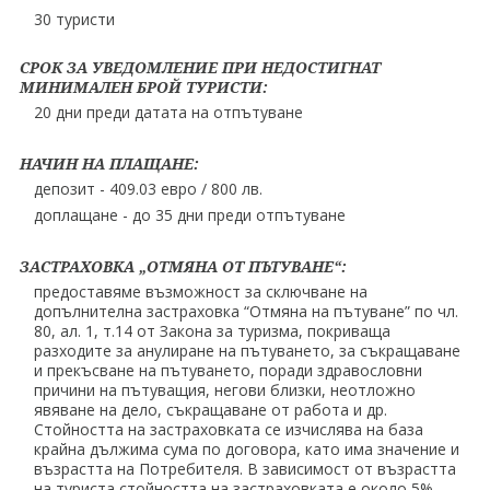
30 туристи
СРОК ЗА УВЕДОМЛЕНИЕ ПРИ НЕДОСТИГНАТ
МИНИМАЛЕН БРОЙ ТУРИСТИ:
20 дни преди датата на отпътуване
НАЧИН НА ПЛАЩАНЕ:
депозит - 409.03 евро / 800 лв.
доплащане - до 35 дни преди отпътуване
ЗАСТРАХОВКА „ОТМЯНА ОТ ПЪТУВАНЕ“:
предоставяме възможност за сключване на
допълнителна застраховка “Отмяна на пътуване” по чл.
80, ал. 1, т.14 от Закона за туризма, покриваща
разходите за анулиране на пътуването, за съкращаване
и прекъсване на пътуването, поради здравословни
причини на пътуващия, негови близки, неотложно
явяване на дело, съкращаване от работа и др.
Стойността на застраховката се изчислява на база
крайна дължима сума по договора, като има значение и
възрастта на Потребителя. В зависимост от възрастта
на туриста стойността на застраховката е около 5%