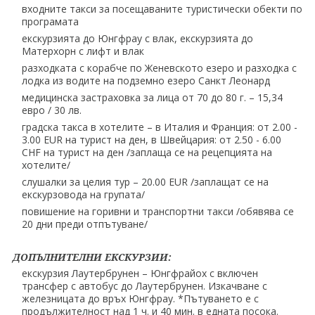
входните такси за посещаваните туристически обекти по
програмата
екскурзията до Юнгфрау с влак, екскурзията до
Матерхорн с лифт и влак
разходката с корабче по Женевското езеро и разходка с
лодка из водите на подземно езеро Санкт Леонард
медицинска застраховка за лица от 70 до 80 г. – 15,34
евро / 30 лв.
градска такса в хотелите – в Италия и Франция: от 2.00 -
3.00 EUR на турист на ден, в Швейцария: от 2.50 - 6.00
CHF на турист на ден /заплаща се на рецепцията на
хотелите/
слушалки за целия тур – 20.00 EUR /заплащат се на
екскурзовода на групата/
повишение на горивни и транспортни такси /обявява се
20 дни преди отпътуване/
ДОПЪЛНИТЕЛНИ ЕКСКУРЗИИ:
екскурзия Лаутербрунен – Юнгфрайох с включен
трансфер с автобус до Лаутербрунен. Изкачване с
железницата до връх Юнгфрау. *Пътуването е с
продължителност над 1 ч. и 40 мин. в едната посока.