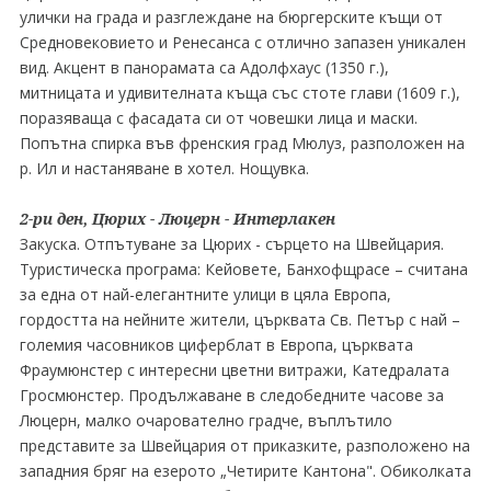
улички на града и разглеждане на бюргерските къщи от
Средновековието и Ренесанса с отлично запазен уникален
вид. Акцент в панорамата са Адолфхаус (1350 г.),
митницата и удивителната къща със стоте глави (1609 г.),
поразяваща с фасадата си от човешки лица и маски.
Попътна спирка във френския град Мюлуз, разположен на
р. Ил и настаняване в хотел. Нощувка.
2-ри ден, Цюрих - Люцерн - Интерлакен
Закуска. Отпътуване за Цюрих - сърцето на Швейцария.
Туристическа програма: Кейовете, Банхофщрасе – считана
за една от най-елегантните улици в цяла Европа,
гордостта на нейните жители, църквата Св. Петър с най –
големия часовников циферблат в Европа, църквата
Фраумюнстер с интересни цветни витражи, Катедралата
Гросмюнстер. Продължаване в следобeдните часове за
Люцерн, малко очарователно градче, въплътило
представите за Швейцария от приказките, разположено на
западния бряг на езерото „Четирите Кантона". Обиколката