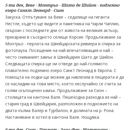
5-ти ден, Веве - Монтрьо - Шато де Шийон - подземно
езеро Санкт Леонард - Сион
Закуска. Отпътуване за Веве – седалище на гиганта
Нестле, където ще видите и паметника на Чарли Чаплин,
свързан с последните дни от живота на великия актьор,
прекарани в съседното селище Корсие. Продължаване за
Монтрьо - перлата на Швейцарската ривиера и спирка за
фотопауза. Посещение на най-впечатляващия и най –
често сниманият замък в Швейцария Шато де Шийон.
Следващата спирка ще ни отведе до най-голямото
плавателно подземно езеро Санкт Леонард в Европа. С
помощта на лодки ще можем да навлезем в пещерата и да
се насладим на това място, което неслучайно се счита за
голям скъпоценен камък. Продължаване за Сион –
столицата на кантона Вале. Пешеходна разходка из най –
стария град в Швейцария, разположен в подножието на
двата хълма Валер и Турбилон, в долината на р. Рона.
Настаняване в хотел в кантона Вале. Нощувка.
6-ти ден, Сион - Цермат - Заас Фее - Матерхорн -