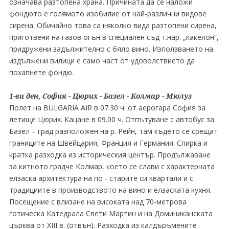
означава разтопена храна. Причината да се наложи
фондюто е голямото изобилие от най-различни видове
сирена. Обичайно това са няколко вида разтопени сирена,
приготвени на газов огън в специален съд т.нар. „какелон”,
придружени задължително с бяло вино. Използването на
издължени вилици е само част от удоволствието да
похапнете фондю.
1-ви ден, София - Цюрих - Базел - Колмар - Мюлуз
Полет на BULGARIA AIR в 07.30 ч. от аерогара София за
летище Цюрих. Кацане в 09.00 ч. Отпътуване с автобус за
Базел – град разположен на р. Рейн, там където се срещат
границите на Швейцария, Франция и Германия. Спирка и
кратка разходка из историческия център. Продължаване
за китното градче Колмар, което се слави с характерната
елзаска архитектура на по - старите си квартали и с
традициите в производството на вино и елзаската кухня.
Посещение с влизане на високата над 70-метрова
готическа Катедрала Свети Мартин и на Доминиканската
църква от XIII в. (отвън). Разходка из калдъръмените