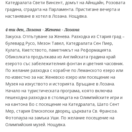
Катедралата Свети Винсент, домът на Айнщайн, Розовата
градина, сградата на Парламента. Пристигане вечерта и
настаняване в хотел в Лозана. Нощувка.
4-ти ден, Лозана - Женева - Лозана
Закуска. Отпътуване за Женева. Разходка из Стария град –
булевард Русо, Мезон Тавел, Катедралата Сен Пиер,
Кулата, Кметството, паметникът на Реформацията.
Обиколката продължава из Английската градина край
езерото със забележителния фонтан и цветния часовник.
По желание разходка с корабче по Леманското езеро или
по-известно за нас Женевско езеро или посещение на
Музея на изкуството и историята. Връщане в Лозана.
Начало на туристическата програма, която включва
пешеходна разходка в столицата на Олимпийските игри и
на кантона Во с посещение на Катедралата, Шато Сент
Мер, стария Епископски дворец, църквата Св. Франсоа.
Фотопауза на замъка Уши. По желание посещение на
Олимпийския музей. Нощувка.