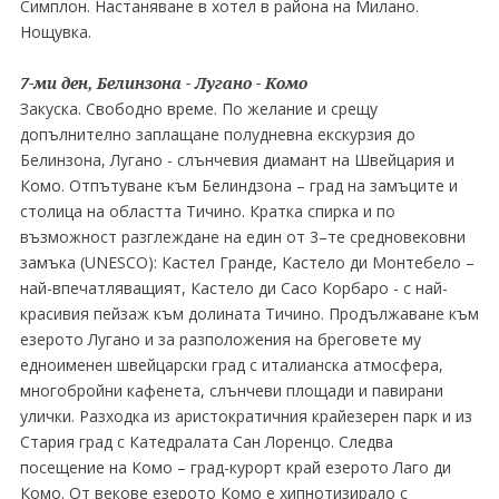
Симплон. Настаняване в хотел в района на Милано.
Нощувка.
7-ми ден, Белинзона - Лугано - Комо
Закуска. Свободно време. По желание и срещу
допълнително заплащане полудневна екскурзия до
Белинзона, Лугано - слънчевия диамант на Швейцария и
Комо. Отпътуване към Белиндзона – град на замъците и
столица на областта Тичино. Кратка спирка и по
възможност разглеждане на един от 3–те средновековни
замъка (UNESCO): Кастел Гранде, Кастело ди Монтебело –
най-впечатляващият, Кастело ди Сасо Корбаро - с най-
красивия пейзаж към долината Тичино. Продължаване към
езерото Лугано и за разположeния на бреговете му
едноименен швейцарски град с италианска атмосфера,
многобройни кафенета, слънчеви площади и павирани
улички. Разходка из aристократичния крайезерен парк и из
Стария град с Катедралата Сан Лоренцо. Следва
посещение на Комо – град-курорт край езерото Лаго ди
Комо. От векове езерото Комо е хипнотизирало с