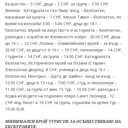
възрастен – 5 CHF, деца – 2 CHF, за група – 3.50 CHF;
Жeнева - Катедралата Сен Пиер: вход – безплатен;
изкачване на кулата – 7 CHF, Мезон Тавел – безплатно, по
време на изложби 3.00 – 5.00 CHF, деца до 18 г. –
безплатно; Музей на изкуството и историята – безплатно,
разходка с корабче из Женевското езеро - 20.00 CHF, деца
до 16 г. – 10 CHF; Лозана – Олимпийският музей – за възр. –
20.00 CHF, за деца от 6-16 г. – 10 CHF, пенсионери – 14 CHF,
студенти – 14 CHF, за групи – 14.00 CHF; Катедралата:
безплатно, Исторически музей на Лозана (Старият
Епископски дворец): 8 CHF, ученици и деца под 16 г. –
безплатен; Монтрьо – Шато де Шийон - вход за възр. –
13.50 CHF, деца 6-15 год. – 7.00 CHF, студ. и пенсионери –
11.50 CHF, за групи от мин. 15 тур. – 10.50 CHF, разходка с
лодка из водите на подземно езеро Санкт Леонард - 12
CHF инд. билет и 10 CHF за група, слушалки за целия тур –
15.00 EUR.
МИНИМАЛЕН БРОЙ ТУРИСТИ ЗА ОСЪЩЕСТВЯВАНЕ НА
ЕКСКУРЗИЯТА: