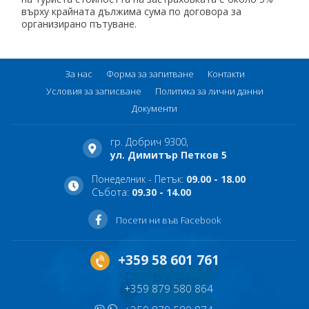
върху крайната дължима сума по договора за
организирано пътуване.
За нас
Форма за запитване
Контакти
Условия за записване
Политика за лични данни
Документи
гр. Добрич 9300,
ул. Димитър Петков 5
Понеделник - Петък:
09.00 - 18.00
Събота:
09.30 - 14.00
Посети ни във Facebook
+359 58 601 761
+359 879 580 864