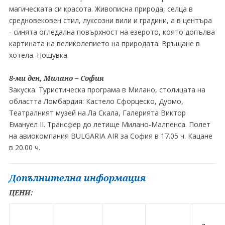
магическата си красота. Живописна природа, селца в
средновековен стил, луксозни вили и градини, а в центъра
- синята огледална повърхност на езерото, която допълва
картината на великолепието на природата. Връщане в
хотела. Нощувка.
8-ми ден, Милано – София
Закуска. Туристическа програма в Милано, столицата на
областта Ломбардия: Кастело Сфорцеско, Дуомо,
Театралният музей на Ла Скала, Галерията Виктор
Емануел II. Трансфер до летище Милано-Малпенса. Полет
на авиокомпания BULGARIA AIR за София в 17.05 ч. Кацане
в 20.00 ч.
Допълнителна информация
ЦЕНИ: