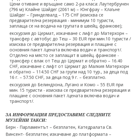
Цени отиване и връщане само 2-ра класа: Лаутербрунен
(796 м) Клайне Шайдег (2061 м) – Юнгфрау – Клаъне
Шайдег – Гринделвалд – 175 CHF (изисква се
предварителна резервация - минимум 10 туристи,
заплаща се на водача на групата в швейц. франкове);
екскурзия до Цермат, изкачване с лифт до Матерхорн –
трансфер с автобус до Теш – 30 EUR при мин.10 туристи /
изисква се предварителна резервация и плащане с
основния пакет /цената включва водач и транспорт/.
Отделно на място се заплащат в швейц. франкове -
трансфер с влак от Теш до Цермат и обратно – 16.40
CHF, изкачване с лифт от Цермат до Малкия Матерхорн
и обратно – 114.50 CHF за групи над 10 тур., за деца под
16 г. – 57.50 CHF, за деца под 9 г. – безплатно.
екскурзия до Белиндзона, Лугано и Комо – 55 EUR при
мин. 15 туристи - изисква се предварителна резервация и
плащане с основния пакет /цената включва водач и
транспорт/.
ЗА ИНФОРМАЦИЯ ПРЕДОСТАВЯМЕ СЛЕДНИТЕ
МУЗЕЙНИ ТАКСИ:
Берн - Парламентът – безплатен, Катедралата Св.
Винсент- безплатен; изкачване до платформата –