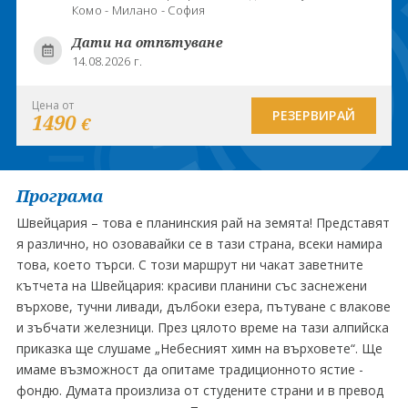
Комо - Милано - София
Дати на отпътуване
14.08.2026 г.
Цена от
РЕЗЕРВИРАЙ
1490
€
Програма
Швейцария – това е планинския рай на земята! Представят
я различно, но озовавайки се в тази страна, всеки намира
това, което търси. С този маршрут ни чакат заветните
кътчета на Швейцария: красиви планини със заснежени
върхове, тучни ливади, дълбоки езера, пътуване с влакове
и зъбчати железници. През цялото време на тази алпийска
приказка ще слушаме „Небесният химн на върховете“. Ще
имаме възможност да опитаме традиционното ястие -
фондю. Думата произлиза от студените страни и в превод