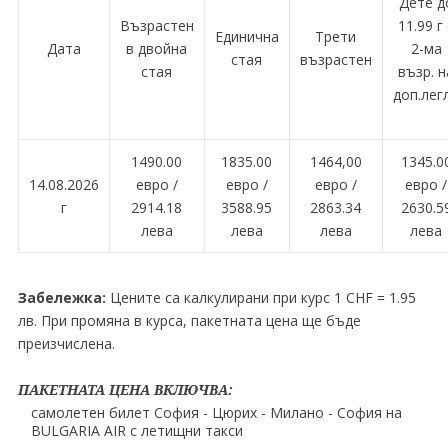
Дете д
Възрастен
11.99 г
Единична
Трети
Дата
в двойна
2-ма
стая
възрастен
стая
възр. н
доп.лег
1490.00
1835.00
1464,00
1345.0
14.08.2026
евро /
евро /
евро /
евро /
г
2914.18
3588.95
2863.34
2630.5
лева
лева
лева
лева
Забележка:
Цените са калкулирани при курс 1 CHF = 1.95
лв. При промяна в курса, пакетната цена ще бъде
преизчислена.
ПАКЕТНАТА ЦЕНА ВКЛЮЧВА:
самолетен билет София - Цюрих - Милано - София на
BULGARIA AIR с летищни такси