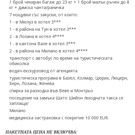
1 брой чекиран багаж до 23 кг + 1 брой малък ръчен до 8
кг + дамска чанта/раничка
7 нощувки със закуски, от които:
1 - в Мюлуз в хотел 3***
1 - в района на Тун в хотел 3***
2 - в Лозана в хотел 4****
1 - в кантона Вале в хотел 3***
2 - в района на Милано в хотел 4****
транспорт с автобус по време на туристическата
обиколка
водач-екскурзовод от агенцията
туристическа програма в Базел, Колмар, Цюрих, Люцерн,
Берн, Лозана, Женева
спирка за разходка във Веве и Монтрьо
посещение на замъка Шато Шийон /входната такса се
заплаща/
Милано
медицинска застраховка с покритие 10 000 EUR.
ПАКЕТНАТА ЦЕНА НЕ ВКЛЮЧВА: