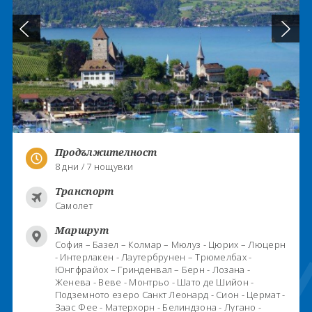
Продължителност
8 дни / 7 нощувки
Транспорт
Самолет
Маршрут
София – Базел – Колмар – Мюлуз - Цюрих – Люцерн
- Интерлакен - Лаутербрунен – Трюмелбах -
Юнгфрайох – Гринденвал – Берн - Лозана -
Женева - Веве - Монтрьо - Шато де Шийон -
Подземното езеро Санкт Леонард - Сион - Цермат -
Заас Фее - Матерхорн - Белиндзона - Лугано -