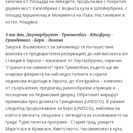
започва от Площада на лебедите, продължава с покрития
дървен мост Капелбрюке с водната кула и Шпойербрюке, с
площад Хиршенплац и Монумента на Лъва. Настаняване в
хотел. Нощувка.
3-ти ден, Лаутербрунен - Трюмелбах - Юнгфрау -
Гринденвал - Берн - Лозана
Закуска. Възможност за запомнящо се пътешествие
(изисква се предварителна резервация) до най-високата жп
станция в Европа – изкачване от Лаутербрунен, наричан
“страната на лавините” през Трюмелбах, където ще ви
очарова феерията на най-недостъпните и скрити
ледникови водопади в Европа, до Юнгфрайох – комплекс
от съоръжения, предлагащ разнообразни атракции и
посещение на Ледниковия дворец. Обратният маршрут
преминава през долината Гринденвал (UNESCO). В ранния
следобед продължаване за Берн (UNESCO), емблема на
който е мечката, свързана с легендата за основаването на
града. Туристическа програма - Стария град, улиците
Марктгасе и Крамгасе, Кметството, Часовниковата кула,