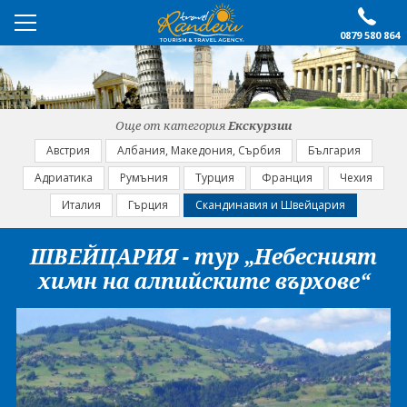
0879 580 864
ПРЕПОРЪЧАНО
ЕКСКУРЗИИ
Още от категория
Екскурзии
ПОЧИВКИ
Австрия
Албания, Македония, Сърбия
България
Адриатика
Румъния
Турция
Франция
Чехия
ОЩЕ
Италия
Гърция
Скандинавия и Швейцария
За нас
Форма за запитване
ШВЕЙЦАРИЯ - тур „Небесният
Контакти
Условия за записване
химн на алпийските върхове“
Политика за лични
Документи
данни
ПОСЛЕДВАЙТЕ НИ