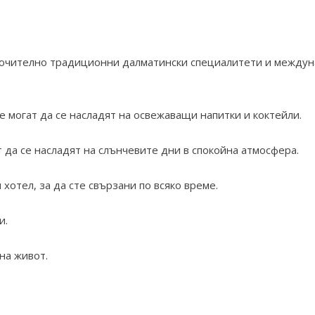
лючително традиционни далматински специалитети и междун
е могат да се насладят на освежаващи напитки и коктейли.
т да се насладят на слънчевите дни в спокойна атмосфера.
хотел, за да сте свързани по всяко време.
и.
на живот.