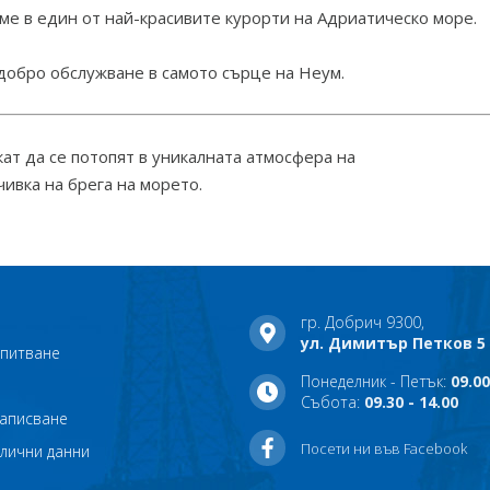
ме в един от най-красивите курорти на Адриатическо море.
 добро обслужване в самото сърце на Неум.
кат да се потопят в уникалната атмосфера на
чивка на брега на морето.
гр. Добрич 9300,
ул. Димитър Петков 5
апитване
Понеделник - Петък:
09.00
Събота:
09.30 - 14.00
записване
Посети ни във Facebook
 лични данни