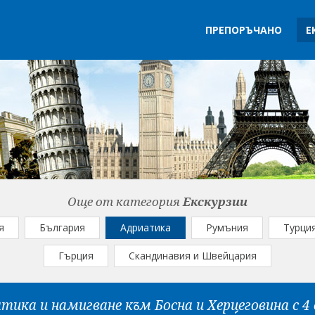
ПРЕПОРЪЧАНО
Е
Още от категория
Екскурзии
я
България
Адриатика
Румъния
Турци
Гърция
Скандинавия и Швейцария
ика и намигване към Босна и Херцеговина с 4 