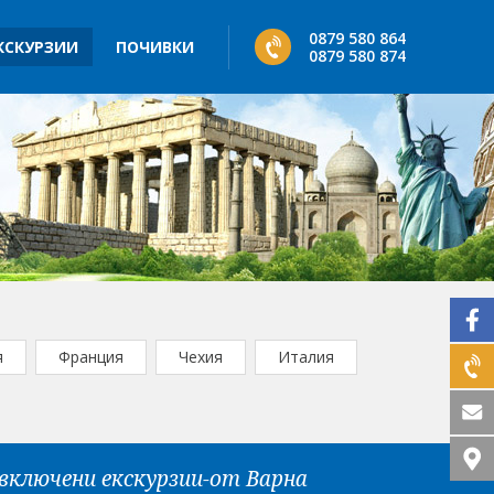
0879 580 864
КСКУРЗИИ
ПОЧИВКИ
0879 580 874
я
Франция
Чехия
Италия
включени екскурзии-от Варна