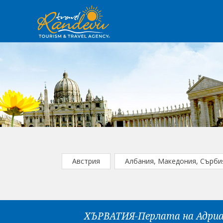
Австрия
Албания, Македония, Сърби
ХЪРВАТИЯ-Перлата на Адриат