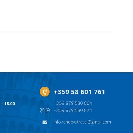
+359 58 601 761
+359 879 580 864
 - 18.00
+359 879 580 874
info.randevutravel@gmail.com