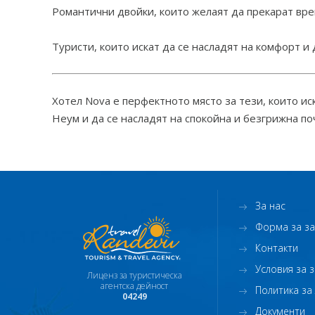
Романтични двойки, които желаят да прекарат вре
Туристи, които искат да се насладят на комфорт и
Хотел Nova е перфектното място за тези, които ис
Неум и да се насладят на спокойна и безгрижна по
За нас
Форма за з
Контакти
Условия за 
Лиценз за туристическа
агентска дейност
Политика за
04249
Документи