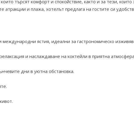
 които търсят комфорт и спокойствие, както и за тези, които
е атракции и плажа, хотелът предлага на гостите си удобства
 и международни ястия, идеални за гастрономическо изживяв
 релаксация и наслаждаване на коктейли в приятна атмосфера
лънчевите дни в уютна обстановка.
ите.
живот.