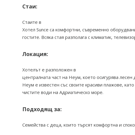
Стаи:
Стаите в
Хотел Sunce са комфортни, съвременно оборудвани
гостите. Всяка стая разполага с климатик, телевиз
Локация:
Хотелът е разположен в
централната част на Неум, което осигурява лесен
Неум е известен със своите красиви плажове, кат
чистите води на Адриатическо море.
Подходящ за:
Семейства с деца, които търсят комфортна и споко