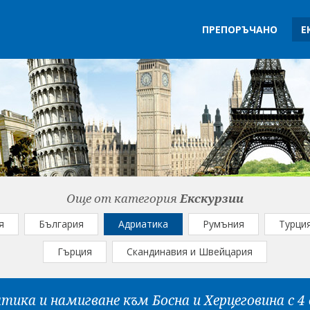
ПРЕПОРЪЧАНО
Е
Още от категория
Екскурзии
я
България
Адриатика
Румъния
Турци
Гърция
Скандинавия и Швейцария
ика и намигване към Босна и Херцеговина с 4 