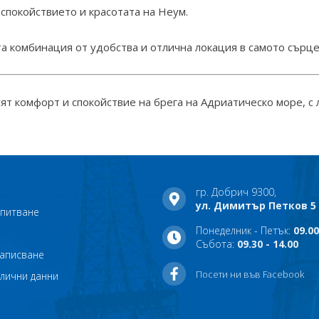
 спокойствието и красотата на Неум.
та комбинация от удобства и отлична локация в самото сърце
сят комфорт и спокойствие на брега на Адриатическо море, с
гр. Добрич 9300,
ул. Димитър Петков 5
апитване
Понеделник - Петък:
09.00
Събота:
09.30 - 14.00
записване
Посети ни във Facebook
 лични данни