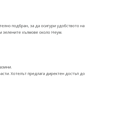
телно подбран, за да осигури удобството на
към зелените хълмове около Неум.
азини.
расти. Хотелът предлага директен достъп до