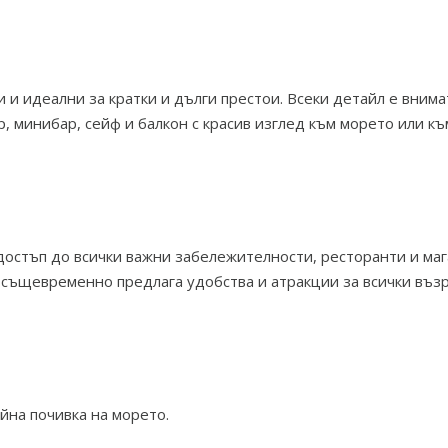
 и идеални за кратки и дълги престои. Всеки детайл е внима
ор, минибар, сейф и балкон с красив изглед към морето или 
 достъп до всички важни забележителности, ресторанти и маг
о същевременно предлага удобства и атракции за всички въз
йна почивка на морето.