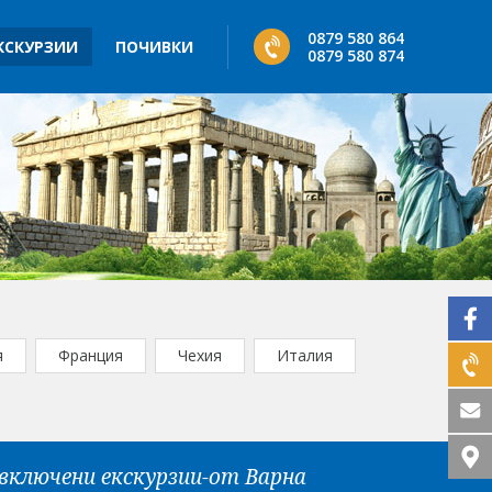
0879 580 864
КСКУРЗИИ
ПОЧИВКИ
0879 580 874
я
Франция
Чехия
Италия
включени екскурзии-от Варна