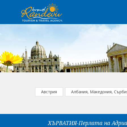
Австрия
Албания, Македония, Сърби
ХЪРВАТИЯ-Перлата на Адриат