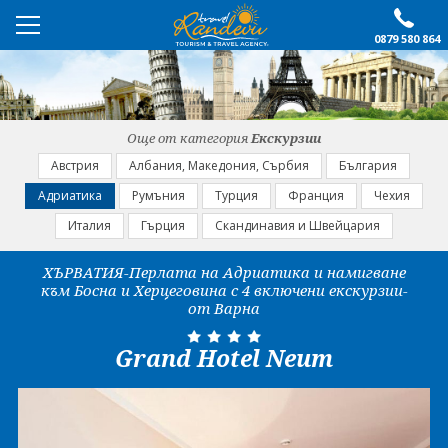
0879 580 864
ПРЕПОРЪЧАНО
ЕКСКУРЗИИ
Още от категория
Екскурзии
ПОЧИВКИ
Австрия
Албания, Македония, Сърбия
България
Адриатика
Румъния
Турция
Франция
Чехия
ОЩЕ
Италия
Гърция
Скандинавия и Швейцария
За нас
Форма за запитване
ХЪРВАТИЯ-Перлата на Адриатика и намигване
към Босна и Херцеговина с 4 включени екскурзии-
Контакти
Условия за записване
от Варна
Политика за лични
Документи
данни
Grand Hotel Neum
ПОСЛЕДВАЙТЕ НИ