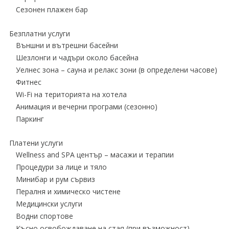
Сезонен плажен бар
Безплатни услуги
Външни и вътрешни басейни
Шезлонги и чадъри около басейна
Уелнес зона – сауна и релакс зони (в определени часове)
Фитнес
Wi-Fi на територията на хотела
Анимация и вечерни програми (сезонно)
Паркинг
Платени услуги
Wellness and SPA център – масажи и терапии
Процедури за лице и тяло
Минибар и рум сървиз
Пералня и химическо чистене
Медицински услуги
Водни спортове
Късно освобождаване на стая (при възможност)