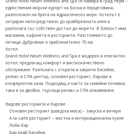
Grand Hotel Neum Wellness and Spa се намира в град Неум –
единствения морски курорт на Босна и Херцеговина,
разположен на брега на Адриатическо море. Хотелът е
ситуиран непосредствено до крайбрежната алея и
разполага със собствен достъп до морето. В близост има
магазини, кафенета и ресторанти. Разстоянието до
летище Дубровник е приблизително 70 км.
Хотел
Grand Hotel Neum Wellness and Spa е модерен и елегантен
хотел, предлагащ комфорт и висококачествено
обслужване. Разполага с открити и закрити басейни,
уелнес и СПА център, основен ресторант, барове и
конферентни зали. Подходящ е както за семейни почивки,
така и за двойки, търсещи релакс и СПА изживяване.
Видове ресторанти и барове
Основен ресторант (шведска маса) – закуска и вечеря
A-la-carte ресторант – местна и интернационална кухня
Лоби бар
Бар край басейна