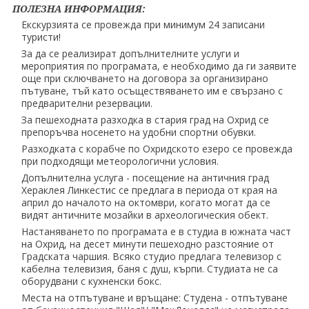
ПОЛЕЗНА ИНФОРМАЦИЯ:
Екскурзията се провежда при минимум 24 записани
туристи!
За да се реализират допълнителните услуги и
мероприятия по програмата, е необходимо да ги заявите
още при сключването на договора за организирано
пътуване, тъй като осъществяването им е свързано с
предварителни резервации.
За пешеходната разходка в стария град на Охрид се
препоръчва носенето на удобни спортни обувки.
Разходката с корабче по Охридското езеро се провежда
при подходящи метеорологични условия.
Допълнителна услуга - посещение на античния град
Хераклея Линкестис се предлага в периода от края на
април до началото на октомври, когато могат да се
видят античните мозайки в археологическия обект.
Настаняването по програмата е в студиа в южната част
на Охрид, на десет минути пешеходно разстояние от
Градската чаршия. Всяко студио предлага телевизор с
кабелна телевизия, баня с душ, кърпи. Студиата не са
оборудвани с кухненски бокс.
Места на отпътуване и връщане: Студена - отпътуване