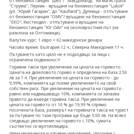
от бензиностанция "Шел"∕ "МакДоналдс" на магистрала
"Струма", Перник - връщане на бензиностанция "Lukoil"
(ул. "Юрий Гагарин", до "Kaufland"); Дупница - отпътуване
от бензиностанция "OMV"∕ връщане на бензиностанция
"ЕКО"; Кюстендил - отпътуване и връщане на
бензиностанция "Юг Ойл" на околовръстния път (на
разклона за Олтоманци).
Валутен курс: 1 евро = 62 македонски денара
Часово време: България 12 ч.; Северна Македония 11 ч.
Пътуването като цяло не е подходящо за лица с
ограничена подвижност!
Горивни такси при увеличение на цената на горивото:
Цената на дизеловото гориво е определена на база 2.50
лв за 1 л. При увеличение на цената на горивото - до
9,99%, компанията ще поеме увеличението на свой
собствен риск. При увеличение на цената на горивото -
равно или надвишаващо 10%, компанията си запазва
правото да въведе горивна такса. При увеличение на
цената на горивото от 10 % до 19,99 % спрямо
посочената база, размерът на горивната такса на турист
за пътуване по тази програма ще бъде 5.00 лв. На всяко
следващо увеличение на горивото с 10%, сумата
съответно се мултиплицира.
Няма медицински и здравни изисквания, свързани с