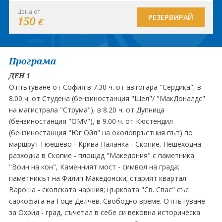
Цена от
РЕЗЕРВИРАЙ
150
€
Програма
ДЕН 1
Отпътуване от София в 7.30 ч. от автогара "Сердика", в
8.00 ч. от Студена (бензиностанция "Шел"∕ "МакДоналдс"
на магистрала "Струма"), в 8.20 ч. от Дупница
(бензиностанция "OMV"), в 9.00 ч. от Кюстендил
(бензиностанция "Юг Ойл" на околовръстния път) по
маршрут Гюешево - Крива Паланка - Скопие. Пешеходна
разходка в Скопие - площад "Македония" с паметника
"Воин на кон", Каменният мост - символ на града;
паметникът на Филип Македонски; старият квартал
Вароша - скопската чаршия; църквата "Св. Спас" със
саркофага на Гоце Делчев. Свободно време. Отпътуване
за Охрид - град, съчетал в себе си вековна историческа