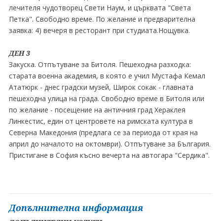
лечителя чудотворец Свети Наум, и църквата "Света
Петка". Свободно време. По желание и предварителна
заявка: 4) вечеря в ресторант при студиата.Нощувка.
ДЕН 3
Закуска. Отпътуване за Битоля. Пешеходна разходка:
старата военна академия, в която е учил Мустафа Кемал
Ататюрк - днес градски музей, Широк сокак - главната
пешеходна улица на града. Свободно време в Битоля или
по желание - посещение на античния град Хераклея
Линкестис, един от центровете на римската култура в
Северна Македония (предлага се за периода от края на
април до началото на октомври). Отпътуване за България.
Пристигане в София късно вечерта на автогара "Сердика".
Допълнителна информация