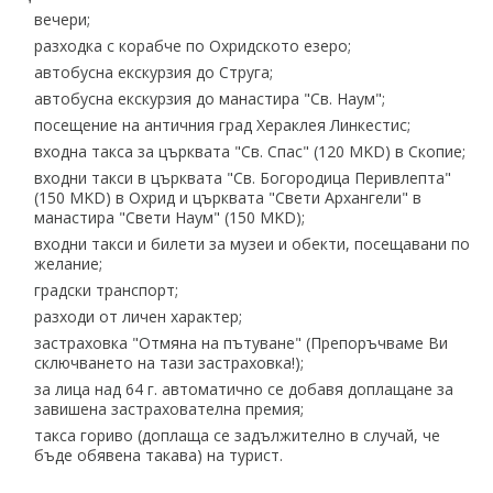
вечери;
разходка с корабче по Охридското езеро;
автобусна екскурзия до Струга;
автобусна екскурзия до манастира "Св. Наум";
посещение на античния град Хераклея Линкестис;
входна такса за църквата "Св. Спас" (120 MKD) в Скопие;
входни такси в църквата "Св. Богородица Перивлепта"
(150 MKD) в Охрид и църквата "Свети Архангели" в
манастира "Свети Наум" (150 MKD);
входни такси и билети за музеи и обекти, посещавани по
желание;
градски транспорт;
разходи от личен характер;
застраховка "Отмяна на пътуване" (Препоръчваме Ви
сключването на тази застраховка!);
за лица над 64 г. автоматично се добавя доплащане за
завишена застрахователна премия;
такса гориво (доплаща се задължително в случай, че
бъде обявена такава) на турист.