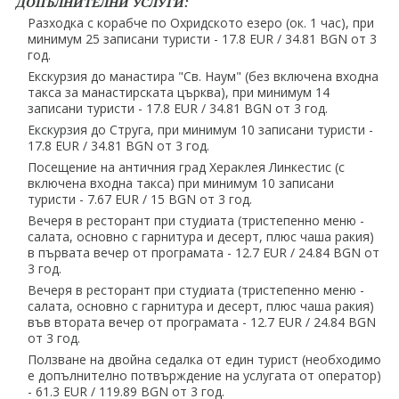
ДОПЪЛНИТЕЛНИ УСЛУГИ:
Разходка с корабче по Охридското езеро (ок. 1 час), при
минимум 25 записани туристи - 17.8 EUR ∕ 34.81 BGN от 3
год.
Екскурзия до манастира "Св. Наум" (без включена входна
такса за манастирската църква), при минимум 14
записани туристи - 17.8 EUR ∕ 34.81 BGN от 3 год.
Екскурзия до Струга, при минимум 10 записани туристи -
17.8 EUR ∕ 34.81 BGN от 3 год.
Посещение на античния град Хераклея Линкестис (с
включена входна такса) при минимум 10 записани
туристи - 7.67 EUR ∕ 15 BGN от 3 год.
Вечеря в ресторант при студиата (тристепенно меню -
салата, основно с гарнитура и десерт, плюс чаша ракия)
в първата вечер от програмата - 12.7 EUR ∕ 24.84 BGN от
3 год.
Вечеря в ресторант при студиата (тристепенно меню -
салата, основно с гарнитура и десерт, плюс чаша ракия)
във втората вечер от програмата - 12.7 EUR ∕ 24.84 BGN
от 3 год.
Ползване на двойна седалка от един турист (необходимо
е допълнително потвърждение на услугата от оператор)
- 61.3 EUR ∕ 119.89 BGN от 3 год.