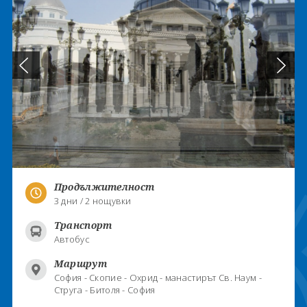
Продължителност
3 дни / 2 нощувки
Транспорт
Автобус
Маршрут
София - Скопие - Охрид - манастирът Св. Наум -
Струга - Битоля - София