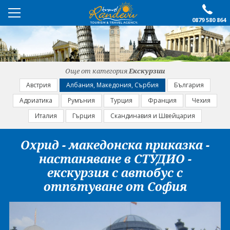
0879 580 864
ПРЕПОРЪЧАНО
ЕКСКУРЗИИ
Още от категория
Екскурзии
ПОЧИВКИ
Австрия
Албания, Македония, Сърбия
България
Адриатика
Румъния
Турция
Франция
Чехия
ОЩЕ
Италия
Гърция
Скандинавия и Швейцария
За нас
Форма за запитване
Охрид - македонска приказка -
Контакти
Условия за записване
настаняване в СТУДИО -
Политика за лични
Документи
екскурзия с автобус с
данни
отпътуване от София
ПОСЛЕДВАЙТЕ НИ