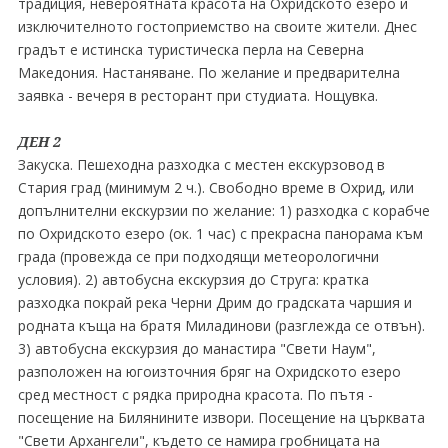
традиция, невероятната красота на Охридското езеро и
изключителното гостоприемство на своите жители. Днес
градът е истинска туристическа перла на Северна
Македония. Настаняване. По желание и предварителна
заявка - вечеря в ресторант при студиата. Нощувка.
ДЕН 2
Закуска. Пешеходна разходка с местен екскурзовод в
Стария град (минимум 2 ч.). Свободно време в Охрид, или
допълнителни екскурзии по желание: 1) разходка с корабче
по Охридското езеро (ок. 1 час) с прекрасна панорама към
града (провежда се при подходящи метеорологични
условия). 2) автобусна екскурзия до Струга: кратка
разходка покрай река Черни Дрим до градската чаршия и
родната къща на братя Миладинови (разглежда се отвън).
3) автобусна екскурзия до манастира "Свети Наум",
разположен на югоизточния бряг на Охридското езеро
сред местност с рядка природна красота. По пътя -
посещение на Билянините извори. Посещение на църквата
"Свети Архангели", където се намира гробницата на