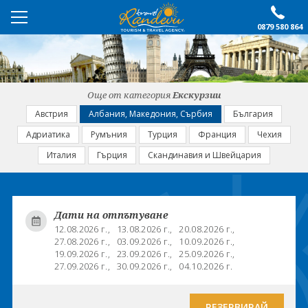
0879 580 864
ПРЕПОРЪЧАНО
ЕКСКУРЗИИ
Още от категория
Екскурзии
ПОЧИВКИ
Австрия
Албания, Македония, Сърбия
България
Адриатика
Румъния
Турция
Франция
Чехия
ОЩЕ
Италия
Гърция
Скандинавия и Швейцария
За нас
Форма за запитване
Контакти
Условия за записване
Дати на отпътуване
Политика за лични
Документи
12.08.2026 г.,
13.08.2026 г.,
20.08.2026 г.,
данни
27.08.2026 г.,
03.09.2026 г.,
10.09.2026 г.,
19.09.2026 г.,
23.09.2026 г.,
25.09.2026 г.,
27.09.2026 г.,
30.09.2026 г.,
04.10.2026 г.
ПОСЛЕДВАЙТЕ НИ
РЕЗЕРВИРАЙ