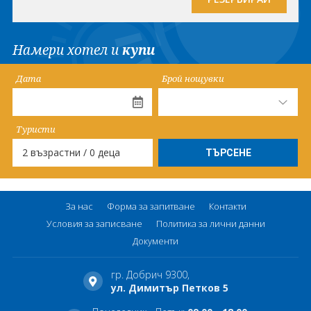
Намери хотел и
купи
Дата
Брой нощувки
Туристи
2 възрастни / 0 деца
За нас
Форма за запитване
Контакти
Условия за записване
Политика за лични данни
Документи
гр. Добрич 9300,
ул. Димитър Петков 5