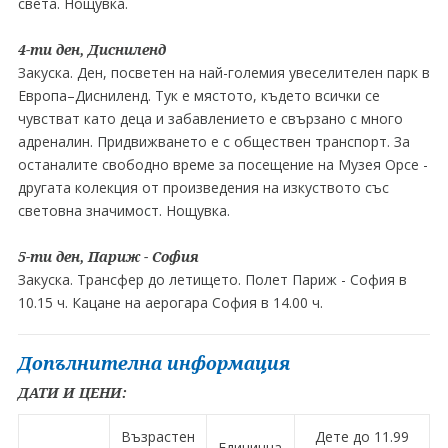
света. Нощувка.
4-ти ден, Дисниленд
Закуска. Ден, посветен на най-големия увеселителен парк в
Европа–Дисниленд. Тук е мястото, където всички се
чувстват като деца и забавлението е свързано с много
адреналин. Придвижването e с обществен транспорт. За
останалите свободно време за посещение на Музeя Орсе -
другата колекция от произведения на изкуството със
световна значимост. Нощувка.
5-ти ден, Париж - София
Закуска. Трансфер до летището. Полет Париж - София в
10.15 ч. Кацане на аерогара София в 14.00 ч.
Допълнителна информация
ДАТИ И ЦЕНИ:
Възрастен
Дете до 11.99
Единична