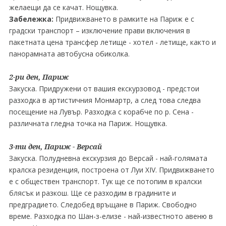
желаещи да се качат. Нощувка.
Забележка:
Придвижването в рамките на Париж е с
градски транспорт – изключение прави включения в
пакетната цена трансфер летище - хотел - летище, както и
панорамната автобусна обиколка.
2-ри ден, Париж
Закуска. Придружени от вашия екскурзовод - предстои
разходка в артистичния Монмартр, а след това следва
посещение на Лувър. Разходка с корабче по р. Сена -
различната гледна точка на Париж. Нощувка.
3-ти ден, Париж - Версай
Закуска. Полудневна екскурзия до Версай - най-голямата
кралска резиденция, построена от Луи ХІV. Придвижването
е с обществен транспорт. Тук ще се потопим в кралски
блясък и разкош. Ще се разходим в градините и
предградието. Следобед връщане в Париж. Свободно
време. Разходка по Шан-з-елизе - най-известното авеню в