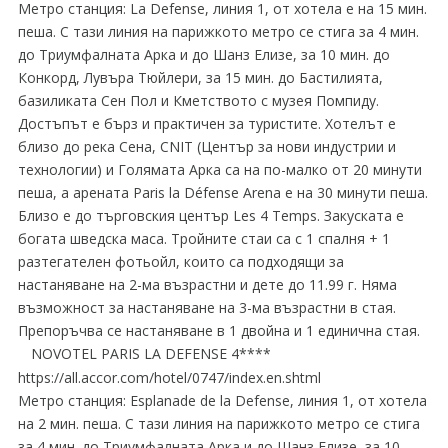
Метро станция: La Defense, линия 1, от хотела е на 15 мин.
пеша. С тази линия на парижкото метро се стига за 4 мин.
до Триумфалната Арка и до Шанз Елизе, за 10 мин. до
Конкорд, Лувъра Тюйлери, за 15 мин. до Бастилията,
базиликата Сен Пол и Кметството с музея Помпиду.
Достъпът е бърз и практичен за туристите. Хотелът е
близо до река Сена, CNIT (Център за нови индустрии и
технологии) и Голямата Арка са на по-малко от 20 минути
пеша, а арената Paris la Défense Arena е на 30 минути пеша.
Близо е до търговския център Les 4 Temps. Закуската е
богата шведска маса. Тройните стаи са с 1 спалня + 1
разтегателен фотьойл, които са подходящи за
настаняване на 2-ма възрастни и дете до 11.99 г. Няма
възможност за настаняване на 3-ма възрастни в стая.
Препоръчва се настаняване в 1 двойна и 1 единична стая.
NOVOTEL PARIS LA DEFENSE 4****
https://all.accor.com/hotel/0747/index.en.shtml
Метро станция: Esplanade de la Defense, линия 1, от хотела
на 2 мин. пеша. С тази линия на парижкото метро се стига
за 4 мин. до Триумфалната Арка и до Шанз Елизе, за 10