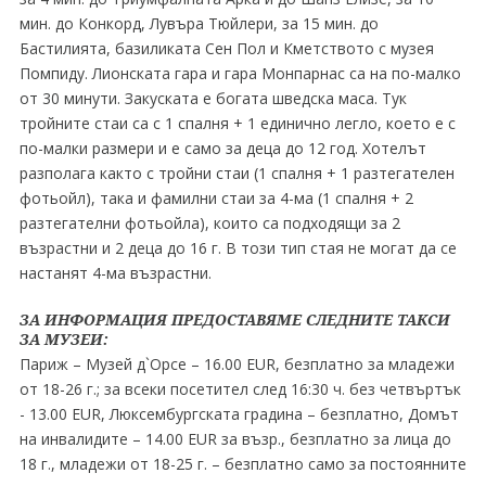
мин. до Конкорд, Лувъра Тюйлери, за 15 мин. до
Бастилията, базиликата Сен Пол и Кметството с музея
Помпиду. Лионската гара и гара Монпарнас са на по-малко
от 30 минути. Закуската е богата шведска маса. Тук
тройните стаи са с 1 спалня + 1 единично легло, което е с
по-малки размери и е само за деца до 12 год. Хотелът
разполага както с тройни стаи (1 спалня + 1 разтегателен
фотьойл), така и фамилни стаи за 4-ма (1 спалня + 2
разтегателни фотьойла), които са подходящи за 2
възрастни и 2 деца до 16 г. В този тип стая не могат да се
настанят 4-ма възрастни.
ЗА ИНФОРМАЦИЯ ПРЕДОСТАВЯМЕ СЛЕДНИТЕ ТАКСИ
ЗА МУЗЕИ:
Париж – Музей д`Орсе – 16.00 EUR, безплатно за младежи
от 18-26 г.; за всеки посетител след 16:30 ч. без четвъртък
- 13.00 EUR, Люксембургската градина – безплатно, Домът
на инвалидите – 14.00 EUR за възр., безплатно за лица до
18 г., младежи от 18-25 г. – безплатно само за постоянните