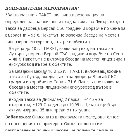
ДОПЪЛНИТЕЛНИ МЕРОПРИЯТИЯ:
*За възрастни - ПАКЕТ, включващ резервация за
определен час на влизане и входна такса за Лувър, входна
такса за двореца Версай СЪС градини и корабче по Сена за
възрастни – 95 €. Пакетът не включва беседа на местен
лицензиран екскурзовод вътре в обектите.
За деца до 10 г. - ПАКЕТ, включващ входна такса за
Лувъра, двореца Версай СЪС градини и корабче по Сена
– 48 €. Пакетът не включва беседа на местен лицензиран
екскурзовод вътре в обектите.
За младежи между 10 и 25 г. - ПАКЕТ, включващ входна
такса за Лувър, входна такса за двореца Версай СЪС
градини и корабче по Сена – 71 €. Пакетът не включва
беседа на местен лицензиран екскурзовод вътре в
обектите.
входна такса за Дисниленд 2 парка – ~145 € за
възрастни, ~125 € за деца до 10.99 г. Цената ще бъде
актуализирана 35 дни преди отпътуване.
Забележка:
Описаната в програмата последователност
на посещенията е примерна. Окончателното им
разпределение по дни и часове ще получите седмица