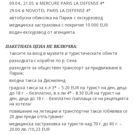
09.04., 21.05. в MERCURE PARIS LA DEFENSE 4*
29.04. в NOVOTEL PARIS LA DEFENSE 4*
автобусна обиколка на Париж с екскурзовод
медицинска застраховка с покритие 10 000 EUR
водач-екскурзвод от агенцията
ПАКЕТНАТА ЦЕНА НЕ ВКЛЮЧВА:
таксите за вход в музеите и туристическите обекти
разходката с корабче по р. Сена
разходите за обществен транспорт за придвижване в
Париж;
входна такса за Дисниленд
градска такса за х-л 3* – 5.20 EUR на турист на ден, деца
до 18 г. – безплатно, в х-ли 4* - 8.30 EUR на турист на
ден, деца до 18 г. - безплатно /заплаща се на рецепцията
на хотела/
повишение на летищни и транспортни такси /обявява се
20 дни преди отпътуване/
медицинска застраховка за туристи над 70 г. до 80 г. –
20.00 лв. /10,23 EUR