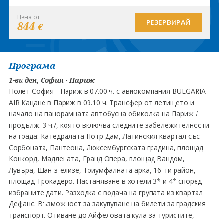
Цена от
РЕЗЕРВИРАЙ
844
€
Програма
1-ви ден, София - Париж
Полет София - Париж в 07.00 ч. с авиокомпания BULGARIA
AIR Кацане в Париж в 09.10 ч. Трансфер от летището и
начало на панорамната автобусна обиколка на Париж /
продълж. 3 ч./, която включва следните забележителности
на града: Катедралата Нотр Дам, Латинския квартал със
Сорбоната, Пантеона, Люксембургската градина, площад
Конкорд, Мадлената, Гранд Опера, площад Вандом,
Лувъра, Шан-з-елизе, Триумфалната арка, 16-ти район,
площад Трокадеро. Настаняване в хотели 3* и 4* според
избраните дати. Разходка с водача на групата из квартал
Дефанс. Възможност за закупуване на билети за градския
транспорт. Отиване до Айфеловата кула за туристите,