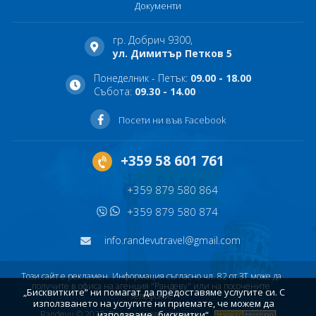
Документи
гр. Добрич 9300,
ул. Димитър Петков 5
Понеделник - Петък:
09.00 - 18.00
Събота:
09.30 - 14.00
Посети ни във Facebook
+359 58 601 761
+359 879 580 864
+359 879 580 874
info.randevutravel@gmail.com
Този сайт е рекламен. Информация съгласно чл. 82 от ЗТ може да
получите в офиса на агенция "Рандеву" или на посочените
„Бисквитките“ ни помагат да предоставяме услугите си. С
телефони.
използването на услугите ни приемате, че можем да
Randevu © 2022. Всички права запазени
използваме „бисквитки“.