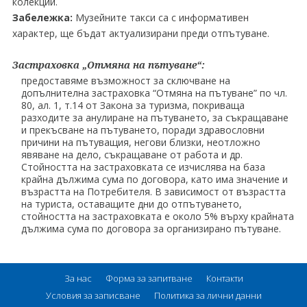
колекции.
Забележка:
Музейните такси са с информативен
характер, ще бъдат актуализирани преди отпътуване.
Застраховка „Отмяна на пътуване“:
предоставяме възможност за сключване на
допълнителна застраховка “Отмяна на пътуване” по чл.
80, ал. 1, т.14 от Закона за туризма, покриваща
разходите за анулиране на пътуването, за съкращаване
и прекъсване на пътуването, поради здравословни
причини на пътуващия, негови близки, неотложно
явяване на дело, съкращаване от работа и др.
Стойността на застраховката се изчислява на база
крайна дължима сума по договора, като има значение и
възрастта на Потребителя. В зависимост от възрастта
на туриста, оставащите дни до отпътуването,
стойността на застраховката е около 5% върху крайната
дължима сума по договора за организирано пътуване.
За нас
Форма за запитване
Контакти
Условия за записване
Политика за лични данни