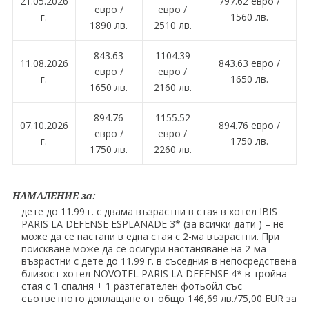
21.05.2026
797.62 евро /
евро /
евро /
г.
1560 лв.
1890 лв.
2510 лв.
843.63
1104.39
11.08.2026
843.63 евро /
евро /
евро /
г.
1650 лв.
1650 лв.
2160 лв.
894.76
1155.52
07.10.2026
894.76 евро /
евро /
евро /
г.
1750 лв.
1750 лв.
2260 лв.
НАМАЛЕНИЕ за:
дете до 11.99 г. с двама възрастни в стая в хотел IBIS
PARIS LA DEFENSE ESPLANADE 3* (за всички дати ) – не
може да се настани в една стая с 2-ма възрастни. При
поискване може да се осигури настаняване на 2-ма
възрастни с дете до 11.99 г. в съседния в непосредствена
близост хотел NOVOTEL PARIS LA DEFENSE 4* в тройна
стая с 1 спалня + 1 разтегателен фотьойл със
съответното доплащане от общо 146,69 лв./75,00 EUR за