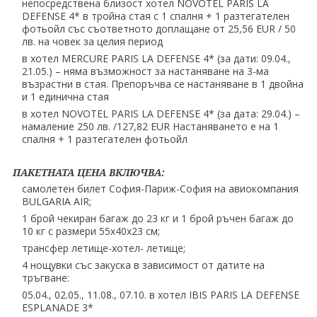
непосредствена близост хотел NOVOTEL PARIS LA
DEFENSE 4* в тройна стая с 1 спалня + 1 разтегателен
фотьойл със съответното доплащане от 25,56 EUR / 50
лв. на човек за целия период
в хотел MERCURE PARIS LA DEFENSE 4* (за дати: 09.04.,
21.05.) – няма възможност за настаняване на 3-ма
възрастни в стая. Препоръчва се настаняване в 1 двойна
и 1 единична стая
в хотел NOVOTEL PARIS LA DEFENSE 4* (за дата: 29.04.) –
намаление 250 лв. /127,82 EUR Настаняването е на 1
спалня + 1 разтегателен фотьойл
ПАКЕТНАТА ЦЕНА ВКЛЮЧВА:
самолетен билет София-Париж-София на авиокомпания
BULGARIA AIR;
1 брой чекиран багаж до 23 кг и 1 брой ръчен багаж до
10 кг с размери 55х40х23 см;
трансфер летище-хотел- летище;
4 нощувки със закуска в зависимост от датите на
тръгване:
05.04., 02.05., 11.08., 07.10. в хотел IBIS PARIS LA DEFENSE
ESPLANADE 3*