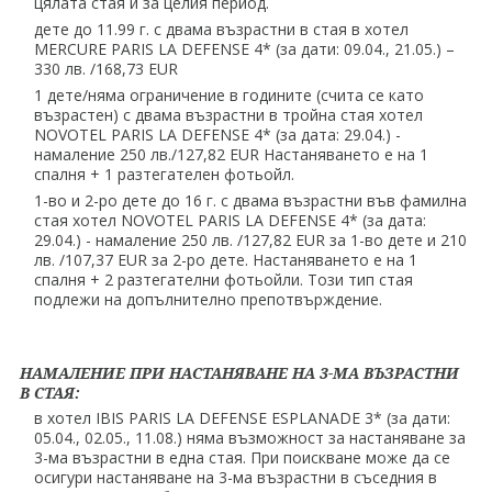
цялата стая и за целия период.
дете до 11.99 г. с двама възрастни в стая в хотел
MERCURE PARIS LA DEFENSE 4* (за дати: 09.04., 21.05.) –
330 лв. /168,73 EUR
1 дете/няма ограничение в годините (счита се като
възрастен) с двама възрастни в тройна стая хотел
NOVOTEL PARIS LA DEFENSE 4* (за дата: 29.04.) -
намаление 250 лв./127,82 EUR Настаняването е на 1
спалня + 1 разтегателен фотьойл.
1-во и 2-ро дете до 16 г. с двама възрастни във фамилна
стая хотел NOVOTEL PARIS LA DEFENSE 4* (за дата:
29.04.) - намаление 250 лв. /127,82 EUR за 1-во дете и 210
лв. /107,37 EUR за 2-ро дете. Настаняването е на 1
спалня + 2 разтегателни фотьойли. Този тип стая
подлежи на допълнително препотвърждение.
НАМАЛЕНИЕ ПРИ НАСТАНЯВАНЕ НА 3-МА ВЪЗРАСТНИ
В СТАЯ:
в хотел IBIS PARIS LA DEFENSE ESPLANADE 3* (за дати:
05.04., 02.05., 11.08.) няма възможност за настаняване за
3-ма възрастни в една стая. При поискване може да се
осигури настаняване на 3-ма възрастни в съседния в