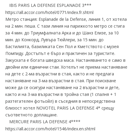
IBIS PARIS LA DEFENSE ESPLANADE 3***
https://all.accor.com/hotel/0771/index.fr.shtml
Метро станция: Esplanade de la Defense, линия 1, от хотела
на 2 мин. пеша. С тази линия на парижкото метро се стига
за 4 мин. до Триумфалната Арка и до Шанз Елизе, за 10
мин. до Конкорд, Лувъра Тюйлери, за 15 мин. до
Бастилията, базиликата Сен Пол и Кметството с музея
Помпиду. Достъпът е бърз и практичен за туристите.
Закуската е богата шведска маса. Настаняването е само в
двойни или единични стаи. Хотелът не приема настаняване
на дете с 2-ма възрастни в стая, както и не предлага
настаняване на 3-ма възрастни в стая. При поискване
може да се осигури настаняване на 2 възрастни и дете,
както и на 3-ма възрастни в тройна стая (1 спалня + 1
разтегателен фотьойл) в съседния в непосредствена
близост хотел NOVOTEL PARIS LA DEFENSE 4* срещу
съответното доплащане.
MERCURE PARIS LA DEFENSE 4****
https://all.accor.com/hotel/1546/index.en.shtml