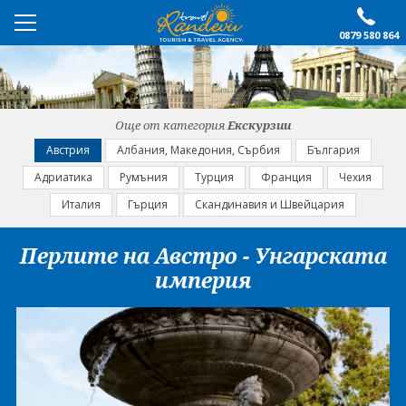
0879 580 864
ПРЕПОРЪЧАНО
ЕКСКУРЗИИ
Още от категория
Екскурзии
ПОЧИВКИ
Австрия
Албания, Македония, Сърбия
България
Адриатика
Румъния
Турция
Франция
Чехия
ОЩЕ
Италия
Гърция
Скандинавия и Швейцария
За нас
Форма за запитване
Перлите на Австро - Унгарската
Контакти
Условия за записване
империя
Политика за лични
Документи
данни
ПОСЛЕДВАЙТЕ НИ