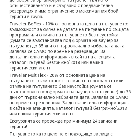
осъществяването и е свързано с предварителна
резервация и има ограничение в максималния брой
туристи в група.
Traveller BeFlex - 10% от основната цена на пътуването:
възможност за смяна на датата на пътуване по същата
програма или отмяна на пътуването без неустойка
(сумата се възстановява под формата на ваучер за
пътуване) до 35 дни от първоначално избраната дата.
Заявява се САМО по време на резервация. За
допълнителна информация - в сайта на агенцията,
каталог Пътувай безгрижно`2018 или вашия
туристически агент.
Traveller MultiFlex - 20% от основната цена на
пътуването: възможност за смяна на програмата или
отмяна на пътуването без неустойка (сумата се
възстановява под формата на ваучер за пътуване) до 35
дни от първоначално избраната дата. Заявява се САМО
по време на резервация. За допълнителна информация -
в сайта на агенцията, каталог Пътувай безгрижно`2018
или вашия туристически агент.
Екскурзията се провежда при минимум 24 записани
туристи!
Пътуването като цяло не е подходящо за лица с