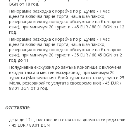
BGN от 18 год.
Панорамна разходка с корабче по р. Дунав - 1 час
(цената включва парче торта, чаша шампанско,
резервация и екскурзоводско обслужване на български
език), при минимум 20 туристи - 45 EUR ∕ 88.01 BGN от 12
год.
Панорамна разходка с корабче по р. Дунав - 1 час
(цената включва парче торта, чаша шампанско,
резервация и екскурзоводско обслужване на български
език), при минимум 20 туристи - 35 EUR ∕ 68.45 BGN от 2
год. до 11
Полудневна екскурзия до замъка Конопище с включена
входна такса и местен екскурзовод, при минимум 20
туристи (Максималният брой туристи по тази услуга е 25.
Моля, резервирайте услугата своевременно!) - 45 EUR ∕
88.01 BGN от 3 год.
ОТСТЪПКИ:
деца до 12 г., настанени в стаята на двамата си родители
- 45 EUR ∕ 88.01 BGN