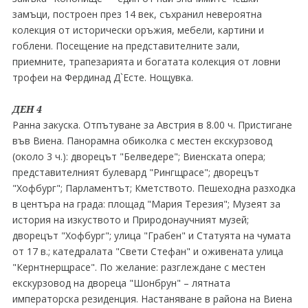
замъци, построен през 14 век, съхранил невероятна
колекция от исторически оръжия, мебели, картини и
гоблени. Посещение на представителните зали,
приемните, трапезарията и богатата колекция от ловни
трофеи на Фердинад Д`Есте. Нощувка.
ДЕН 4
Ранна закуска. Отпътуване за Австрия в 8.00 ч. Пристигане
във Виена. Панорамна обиколка с местен екскурзовод
(около 3 ч.): дворецът "Белведере"; Виенската опера;
представителният булевард "Рингщрасе"; дворецът
"Хофбург"; Парламентът; Кметството. Пешеходна разходка
в центъра на града: площад "Мария Терезия"; Музеят за
история на изкуството и Природонаучният музей;
дворецът "Хофбург"; улица "Грабен" и Статуята на чумата
от 17 в.; катедралата "Свети Стефан" и оживената улица
"Кернтнерщрасе". По желание: разглеждане с местен
екскурзовод на двореца "Шонбрун" – лятната
императорска резиденция. Настаняване в района на Виена