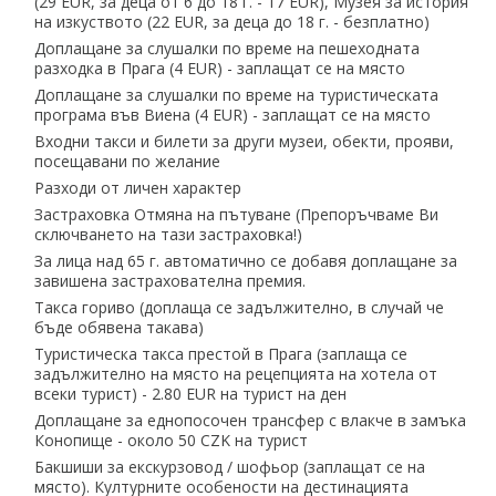
(29 EUR, за деца от 6 до 18 г. - 17 EUR), Музея за история
на изкуството (22 EUR, за деца до 18 г. - безплатно)
Доплащане за слушалки по време на пешеходната
разходка в Прага (4 EUR) - заплащат се на място
Доплащане за слушалки по време на туристическата
програма във Виена (4 EUR) - заплащат се на място
Входни такси и билети за други музеи, обекти, прояви,
посещавани по желание
Разходи от личен характер
Застраховка Отмяна на пътуване (Препоръчваме Ви
сключването на тази застраховка!)
За лица над 65 г. автоматично се добавя доплащане за
завишена застрахователна премия.
Такса гориво (доплаща се задължително, в случай че
бъде обявена такава)
Туристическа такса престой в Прага (заплаща се
задължително на място на рецепцията на хотела от
всеки турист) - 2.80 EUR на турист на ден
Доплащане за еднопосочен трансфер с влакче в замъка
Конопище - около 50 CZK на турист
Бакшиши за екскурзовод ∕ шофьор (заплащат се на
място). Културните особености на дестинацията