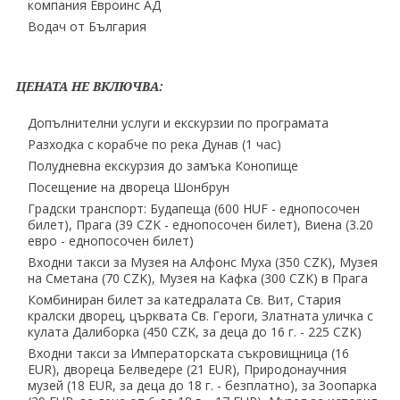
компания Евроинс АД
Водач от България
ЦЕНАТА НЕ ВКЛЮЧВА:
Допълнителни услуги и екскурзии по програмата
Разходка с корабче по река Дунав (1 час)
Полудневна екскурзия до замъка Конопище
Посещение на двореца Шонбрун
Градски транспорт: Будапеща (600 HUF - еднопосочен
билет), Прага (39 CZK - еднопосочен билет), Виена (3.20
евро - еднопосочен билет)
Входни такси за Музея на Алфонс Муха (350 CZK), Музея
на Сметана (70 CZK), Музея на Кафка (300 CZK) в Прага
Комбиниран билет за катедралата Св. Вит, Стария
кралски дворец, църквата Св. Героги, Златната уличка с
кулата Далиборка (450 CZK, за деца до 16 г. - 225 CZK)
Входни такси за Императорската съкровищница (16
EUR), двореца Белведере (21 EUR), Природонаучния
музей (18 EUR, за деца до 18 г. - безплатно), за Зоопарка