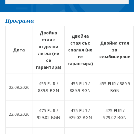
Програма
Двойна
Двойна
стая с
стая със
Двойна стая
отделни
Дата
спалня (не
за
легла (не
се
комбиниране
се
гарантира)
гарантира)
455 EUR ∕
455 EUR ∕
455 EUR ∕ 889.9
02.09.2026
889.9 BGN
889.9 BGN
BGN
475 EUR ∕
475 EUR ∕
475 EUR ∕
22.09.2026
929.02 BGN
929.02 BGN
929.02 BGN