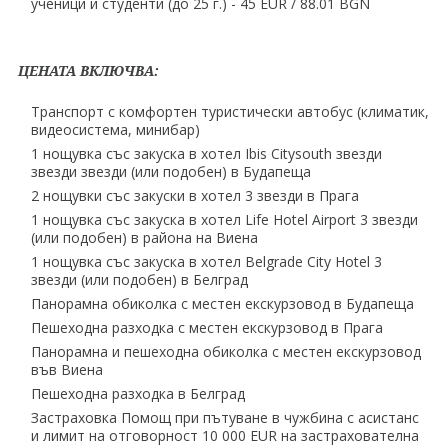
ученици и студенти (до 25 г.) - 45 EUR ∕ 88.01 BGN
ЦЕНАТА ВКЛЮЧВА:
Tранспорт с комфортен туристически автобус (климатик,
видеосистема, минибар)
1 нощувка със закуска в хотел Ibis Citysouth звезди
звезди звезди (или подобен) в Будапеща
2 нощувки със закуски в хотел 3 звезди в Прага
1 нощувка със закуска в хотел Life Hotel Airport 3 звезди
(или подобен) в района на Виена
1 нощувка със закуска в хотел Belgrаde City Hotel 3
звезди (или подобен) в Белград
Панорамна обиколка с местен екскурзовод в Будапеща
Пешеходна разходка с местен екскурзовод в Прага
Панорамна и пешеходна обиколка с местен екскурзовод
във Виена
Пешеходна разходка в Белград
Застраховка Помощ при пътуване в чужбина с асистанс
и лимит на отговорност 10 000 EUR на застрахователна