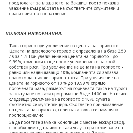
предполагат заплащането на бакшиш, което показва
уважение към работата на съответните служители и
прави приятно впечатление
ПОЛЕЗНА ИНФОРМАЦИЯ:
Такса гориво при увеличение на цената на горивото:
Цената на дизеловото гориво е определена на база 2.50
лв за 1 л. При увеличение на цената на горивото - до
9,99%, компанията ще поеме увеличението на свой
собствен риск. При увеличение на цената на горивото -
равно или надвишаващо 10%, компанията си запазва
правото да въведе горивна такса. При увеличение на
цената на горивото от 10 % до 19,99 % спрямо
посочената база, размерът на горивната такса на турист
за пътуване по тази програма ще бъде 14.00 лв. На всяко
следващо увеличение на горивото с 10%, сумата
съответно се мултиплицира. Съответно при намаление
на цената на горивото, горивната такса се намалява
пропорционално.
За да посетите замъка Конопище с местен екскурзовод,
е необходимо да заявите тази услуга при сключване на
договора за организирано пътуване, тъй като