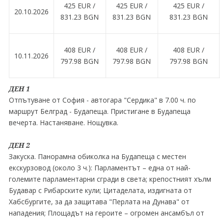
425 EUR ∕
425 EUR ∕
425 EUR ∕
20.10.2026
831.23 BGN
831.23 BGN
831.23 BGN
408 EUR ∕
408 EUR ∕
408 EUR ∕
10.11.2026
797.98 BGN
797.98 BGN
797.98 BGN
ДЕН 1
Отпътуване от София - автогара "Сердика" в 7.00 ч. по
маршрут Белград - Будапеща. Пристигане в Будапеща
вечерта. Настаняване. Нощувка.
ДЕН 2
Закуска. Панорамна обиколка на Будапеща с местен
екскурзовод (около 3 ч.): Парламентът – една от най-
големите парламентарни сгради в света; крепостният хълм
Будавар с Рибарските кули; Цитаделата, издигната от
Хабсбургите, за да защитава "Перлата на Дунава" от
нападения; Площадът на героите – огромен ансамбъл от