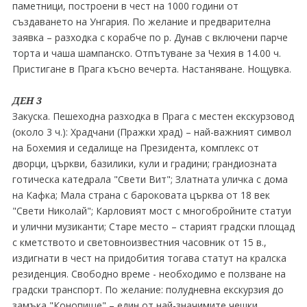
паметници, построени в чест на 1000 години от
създаването на Унгария. По желание и предварителна
заявка – разходка с корабче по р. Дунав с включени парче
торта и чаша шампанско. Отпътуване за Чехия в 14.00 ч.
Пристигане в Прага късно вечерта. Настаняване. Нощувка.
ДЕН 3
Закуска. Пешеходна разходка в Прага с местен екскурзовод
(около 3 ч.): Храдчани (Пражки храд) – най-важният символ
на Бохемия и седалище на Президента, комплекс от
дворци, църкви, базилики, кули и градини; грандиозната
готическа катедрала "Свети Вит"; Златната уличка с дома
на Кафка; Мала страна с бароковата църква от 18 век
"Свети Николай"; Карловият мост с многобройните статуи
и улични музиканти; Старе место – старият градски площад
с кметството и световноизвестния часовник от 15 в.,
издигнати в чест на придобития тогава статут на кралска
резиденция. Свободно време - необходимо е ползване на
градски транспорт. По желание: полудневна екскурзия до
замъка "Конопище" – един от най-значимите чешки