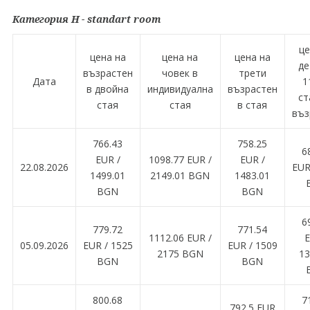
Категория H - standart room
це
цена на
цена на
цена на
де
възрастен
човек в
трети
Дата
1
в двойна
индивидуална
възрастен
ст
стая
стая
в стая
въз
766.43
758.25
6
EUR /
1098.77 EUR /
EUR /
22.08.2026
EUR
1499.01
2149.01 BGN
1483.01
BGN
BGN
6
779.72
771.54
1112.06 EUR /
E
05.09.2026
EUR / 1525
EUR / 1509
2175 BGN
13
BGN
BGN
800.68
7
792.5 EUR