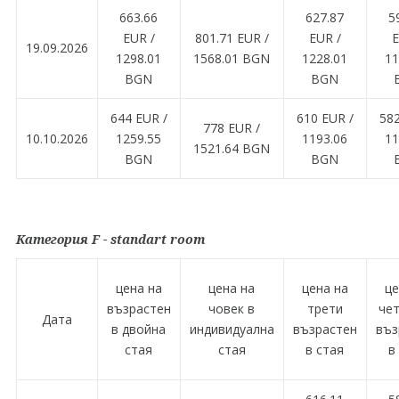
663.66
627.87
5
EUR /
801.71 EUR /
EUR /
E
19.09.2026
1298.01
1568.01 BGN
1228.01
11
BGN
BGN
644 EUR /
610 EUR /
582
778 EUR /
10.10.2026
1259.55
1193.06
11
1521.64 BGN
BGN
BGN
Категория F - standart room
цена на
цена на
цена на
це
възрастен
човек в
трети
че
Дата
в двойна
индивидуална
възрастен
въз
стая
стая
в стая
в