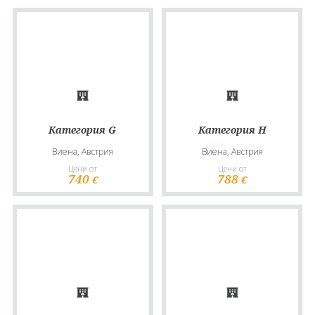
Категория G
Категория H
Виена, Австрия
Виена, Австрия
Цени от
Цени от
740
788
€
€