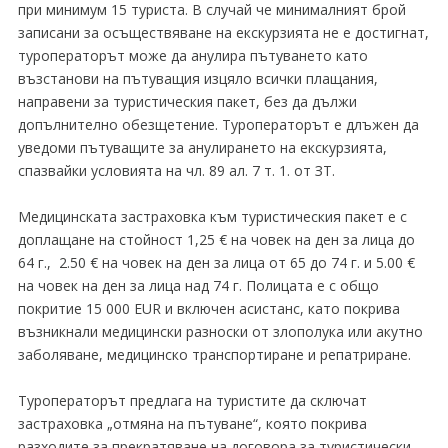
при минимум 15 туриста. В случай че минималният брой
записани за осъществяване на екскурзията не е достигнат,
туроператорът може да анулира пътуването като
възстанови на пътуващия изцяло всички плащания,
направени за туристическия пакет, без да дължи
допълнително обезщетение. Туроператорът е длъжен да
уведоми пътуващите за анулирането на екскурзията,
спазвайки условията на чл. 89 ал. 7 т. 1. от ЗТ.
Медицинската застраховка към туристическия пакет е с
доплащане на стойност 1,25 € на човек на ден за лица до
64 г., 2.50 € на човек на ден за лица от 65 до 74 г. и 5.00 €
на човек на ден за лица над 74 г. Полицата е с общо
покритие 15 000 ЕUR и включен асистанс, като покрива
възникнали медицински разноски от злополука или акутно
заболяване, медицинско транспортиране и репатриране.
Туроператорът предлага на туристите да сключат
застраховка „отмяна на пътуване“, която покрива
разходите за прекратяване на договора за туристически