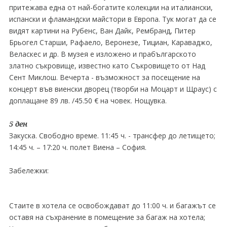
притежава една от най-богатите колекции на италиански,
испански и фламандски майстори в Европа. Тук могат да се
видят картини на Рубенс, Ван Дайк, Рембранд, Питер
Брьогел Старши, Рафаело, Веронезе, Тициан, Караваджо,
Веласкес и др. В музея е изложено и прабългарското
златно съкровище, известно като Съкровището от Над
Сент Миклош. Вечерта - възможност за посещение на
концерт във виенски дворец (творби на Моцарт и Щраус) с
доплащане 89 лв. /45.50 € на човек. Нощувка.
5 ден
Закуска. Свободно време. 11:45 ч. - трансфер до летището;
14:45 ч. – 17:20 ч. полет Виена – София.
Забележки:
Стаите в хотела се освобождават до 11:00 ч. и багажът се
оставя на съхранение в помещение за багаж на хотела;