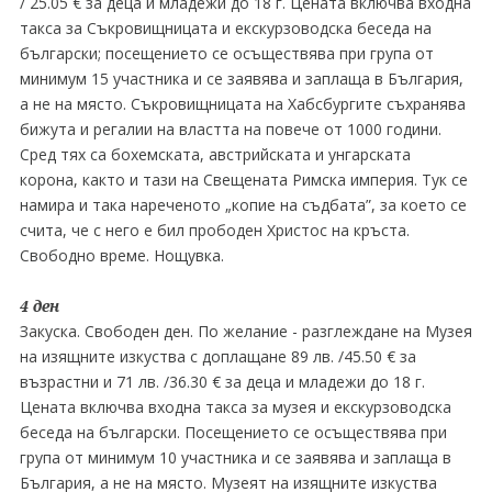
/ 25.05 € за деца и младежи до 18 г. Цената включва входна
такса за Съкровищницата и екскурзоводска беседа на
български; посещението се осъществява при група от
минимум 15 участника и се заявява и заплаща в България,
а не на място. Съкровищницата на Хабсбургите съхранява
бижута и регалии на властта на повече от 1000 години.
Сред тях са бохемската, австрийската и унгарската
корона, както и тази на Свещената Римска империя. Тук се
намира и така нареченото „копие на съдбата”, за което се
счита, че с него е бил прободен Христос на кръста.
Свободно време. Нощувка.
4 ден
Закуска. Свободен ден. По желание - разглеждане на Музея
на изящните изкуства с доплащане 89 лв. /45.50 € за
възрастни и 71 лв. /36.30 € за деца и младежи до 18 г.
Цената включва входна такса за музея и екскурзоводска
беседа на български. Посещението се осъществява при
група от минимум 10 участника и се заявява и заплаща в
България, а не на място. Музеят на изящните изкуства