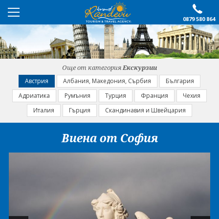
0879 580 864
ПРЕПОРЪЧАНО
ЕКСКУРЗИИ
Още от категория
Екскурзии
ПОЧИВКИ
Австрия
Албания, Македония, Сърбия
България
Адриатика
Румъния
Турция
Франция
Чехия
ОЩЕ
Италия
Гърция
Скандинавия и Швейцария
За нас
Форма за запитване
Виена от София
Контакти
Условия за записване
Политика за лични
Документи
данни
ПОСЛЕДВАЙТЕ НИ