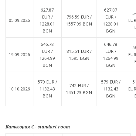
627.87
627.87
5
EUR /
796.59 EUR /
EUR /
05.09.2026
EUR
1228.01
1557.99 BGN
1228.01
BGN
BGN
646.78
646.78
5
EUR /
815.51 EUR /
EUR /
19.09.2026
EUR
1264.99
1595 BGN
1264.99
BGN
BGN
579 EUR /
579 EUR /
5
742 EUR /
10.10.2026
1132.43
1132.43
EUR
1451.23 BGN
BGN
BGN
Категория C - standart room