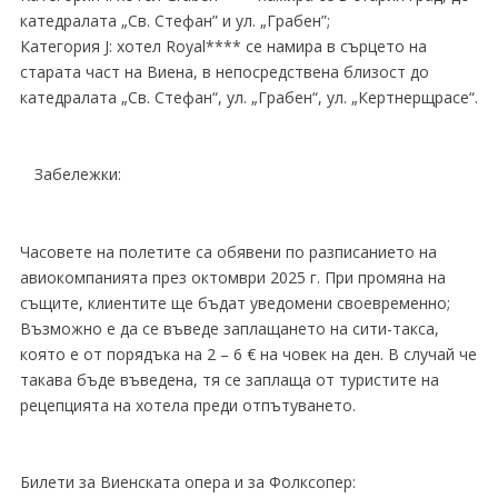
катедралата „Св. Стефан” и ул. „Грабен”;
Категория J: хотел Royal**** се намира в сърцето на
старата част на Виена, в непосредствена близост до
катедралата „Св. Стефан“, ул. „Грабен“, ул. „Кертнерщрасе“.
Забележки:
Часовете на полетите са обявени по разписанието на
авиокомпанията през октомври 2025 г. При промяна на
същите, клиентите ще бъдат уведомени своевременно;
Възможно е да се въведе заплащането на сити-такса,
която е от порядъка на 2 – 6 € на човек на ден. В случай че
такава бъде въведена, тя се заплаща от туристите на
рецепцията на хотела преди отпътуването.
Билети за Виенската опера и за Фолксопер: