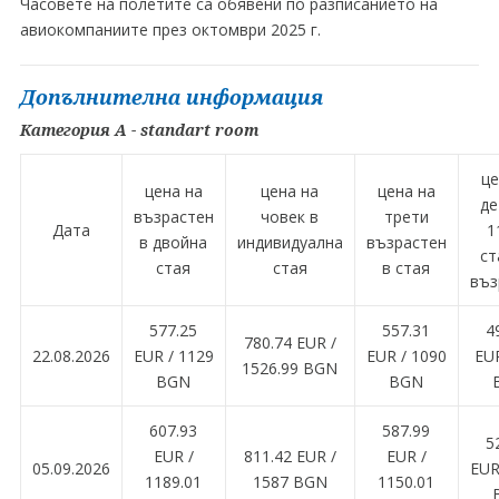
Часовете на полетите са обявени по разписанието на
авиокомпаниите през октомври 2025 г.
Допълнителна информация
Категория A - standart room
це
цена на
цена на
цена на
де
възрастен
човек в
трети
Дата
1
в двойна
индивидуална
възрастен
ст
стая
стая
в стая
въз
577.25
557.31
4
780.74 EUR /
22.08.2026
EUR / 1129
EUR / 1090
EUR
1526.99 BGN
BGN
BGN
607.93
587.99
5
EUR /
811.42 EUR /
EUR /
05.09.2026
EUR
1189.01
1587 BGN
1150.01