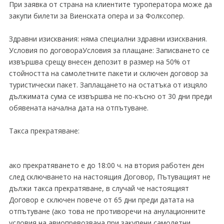
При заявка от страна на клиентите туроператора може да
закупи билети за Виенската опера и за Фолксопер.
Здравни изисквания: няма специални здравни изисквания.
Условия по договораУсловия за плащане: Записването се
извършва срещу внесен депозит в размер на 50% от
стойността на самолетните пакети и сключен договор за
туристически пакет. Заплащането на остатъка от изцяло
дължимата сума се извършва не по-късно от 30 дни преди
обявената начална дата на отпътуване.
Такса прекратяване:
ако прекратяването е до 18:00 ч. на втория работен ден
след сключването на настоящия Договор, Пътуващият не
дължи такса прекратяване, в случай че настоящият
Договор е сключен повече от 65 дни преди датата на
отпътуване (ако това не противоречи на анулационните
условия на авиопревозвача при закупени самолетни