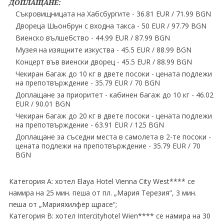
ДОПЛАЩАНЕ:
Съкровищницата на Хабсбургите - 36.81 EUR / 71.99 BGN
Двореца Шьонбрун с входна такса - 50 EUR / 97.79 BGN
Виенско вълшебство - 44.99 EUR / 87.99 BGN
Музея на изящните изкуства - 45.5 EUR / 88.99 BGN
Концерт във виенски дворец - 45.5 EUR / 88.99 BGN
Чекиран багаж до 10 кг в двете посоки - цената подлежи
на препотвърждение - 35.79 EUR / 70 BGN
Доплащане за приоритет - кабинен багаж до 10 кг - 46.02
EUR / 90.01 BGN
Чекиран багаж до 20 кг в двете посоки - цената подлежи
на препотвърждение - 63.91 EUR / 125 BGN
Доплащане за съседни места в самолета в 2-те посоки -
цената подлежи на препотвърждение - 35.79 EUR / 70
BGN
Категория A: хотел Elaya Hotel Vienna City West**** се
намира на 25 мин. пеша от пл. „Мария Терезия”, 3 мин.
пеша от „Марияхилфер щрасе“;
Категория B: хотел Intercityhotel Wien**** се намира на 30