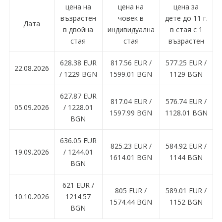
цена на
цена на
цена за
възрастен
човек в
дете до 11 г.
Дата
в двойна
индивидуална
в стая с 1
стая
стая
възрастен
628.38 EUR
817.56 EUR /
577.25 EUR /
22.08.2026
/ 1229 BGN
1599.01 BGN
1129 BGN
627.87 EUR
817.04 EUR /
576.74 EUR /
05.09.2026
/ 1228.01
1597.99 BGN
1128.01 BGN
BGN
636.05 EUR
825.23 EUR /
584.92 EUR /
19.09.2026
/ 1244.01
1614.01 BGN
1144 BGN
BGN
621 EUR /
805 EUR /
589.01 EUR /
10.10.2026
1214.57
1574.44 BGN
1152 BGN
BGN