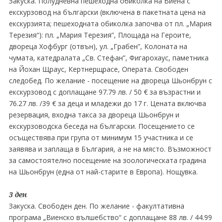
Закуска. Полудневна пешеходна обиколка на Виена с
екскурзовод на български (включена в пакетната цена на
екскурзията; пешеходната обиколка започва от пл. „Мария
Терезия“): пл. „Мария Терезия”, Площада на Героите,
двореца Хофбург (отвън), ул. „Грабен”, Колоната на
чумата, катедралата „Св. Стефан”, Фигарохаус, паметника
на Йохан Щраус, Кертнерщрасе, Операта. Свободен
следобед. По желание - посещение на двореца Шьонбрун с
екскурзовод с доплащане 97.79 лв. / 50 € за възрастни и
76.27 лв. /39 € за деца и младежи до 17 г. Цената включва
резервация, входна такса за двореца Шьонбрун и
екскурзоводска беседа на български. Посещението се
осъществява при група от минимум 15 участника и се
заявява и заплаща в България, а не на място. Възможност
за самостоятелно посещение на зоологическата градина
на Шьонбрун (една от най-старите в Европа). Нощувка.
3 ден
Закуска. Свободен ден. По желание - факултативна
програма „Виенско вълшебство“ с доплащане 88 лв. / 44.99