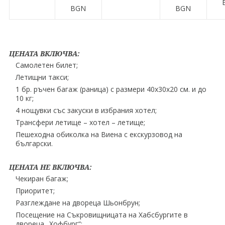
BGN
BGN
ЦЕНАТА ВКЛЮЧВА:
Самолетен билет;
Летищни такси;
1 бр. ръчен багаж (раница) с размери 40х30х20 см. и до
10 кг;
4 нощувки със закуски в избрания хотел;
Трансфери летище – хотел – летище;
Пешеходна обиколка на Виена с екскурзовод на
български.
ЦЕНАТА НЕ ВКЛЮЧВА:
Чекиран багаж;
Приоритет;
Разглеждане на двореца Шьонбрун;
Посещение на Съкровищницата на Хабсбургите в
двореца „Хофбург“;