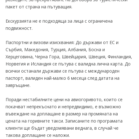
пакет от страна на пътуващия.
Екскурзията не е подходяща за лица с ограничена
подвижност.
Паспортни и визови изисквания: До държави от ЕС и
Сърбия, Македония, Турция, Албания, Босна и
Херцеговина, Черна Гора, Швейцария, Швеция, Финландия,
Норвегия и Исландия се пътува с валидна лична карта. До
всички останали държави се пътува с международен
паспорт, валиден най-малко 6 месеца след датата на
завръщане.
Поради нестабилните цени на авиогоривото, които се
покачват непрекъснато и непредвидимо, е възможно
въвеждане на доплащане в размер на промяната на
цената на горивните такси. Записаните по програмата
клиенти ще бъдат уведомявани веднага, в случай че
такова доплащане се наложи.