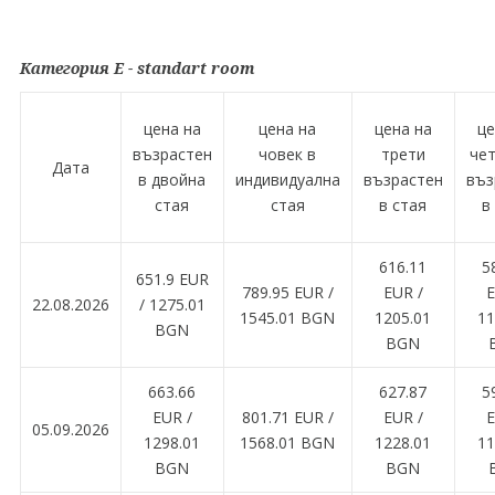
Категория E - standart room
цена на
цена на
цена на
це
възрастен
човек в
трети
че
Дата
в двойна
индивидуална
възрастен
въз
стая
стая
в стая
в
616.11
5
651.9 EUR
789.95 EUR /
EUR /
E
22.08.2026
/ 1275.01
1545.01 BGN
1205.01
11
BGN
BGN
663.66
627.87
5
EUR /
801.71 EUR /
EUR /
E
05.09.2026
1298.01
1568.01 BGN
1228.01
11
BGN
BGN