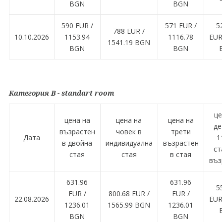
BGN
BGN
590 EUR /
571 EUR /
5
788 EUR /
10.10.2026
1153.94
1116.78
EUR
1541.19 BGN
BGN
BGN
Категория B - standart room
це
цена на
цена на
цена на
де
възрастен
човек в
трети
Дата
1
в двойна
индивидуална
възрастен
ст
стая
стая
в стая
въз
631.96
631.96
5
EUR /
800.68 EUR /
EUR /
22.08.2026
EUR
1236.01
1565.99 BGN
1236.01
BGN
BGN