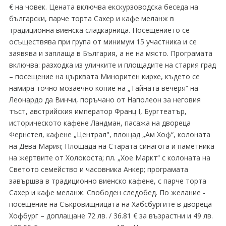
€ на човек. Цената включва екскурзоводска беседа на
български, парче торта Сахер и кафе меланж в
традиционна виенска сладкарница. Посещението се
осъществява при група от минимум 15 участника и се
заявява и заплаща в България, а не на място. Програмата
включва: разходка из уличките и площадите на стария град
– посещение на църквата Миноритен кирхе, където се
намира точно мозаечно копие на „Тайната вечеря“ на
Леонардо да Винчи, поръчано от Наполеон за неговия
тъст, австрийския император Франц I, Бургтеатър,
историческото кафене Ландман, пасажа на двореца
Фернстел, кафене „Централ", площад „Ам Хоф“, колоната
на Дева Мария; Площада на Старата синагога и паметника
на жертвите от Холокоста; пл. „Хое Маркт“ с колоната на
Светото семейство и часовника Анкер; програмата
завършва в традиционно виенско кафене, с парче торта
Сахер и кафе меланж. Свободен следобед. По желание -
посещение на Съкровищницата на Хабсбургите в двореца
Хофбург – доплащане 72 лв. / 36.81 € за възрастни и 49 лв.