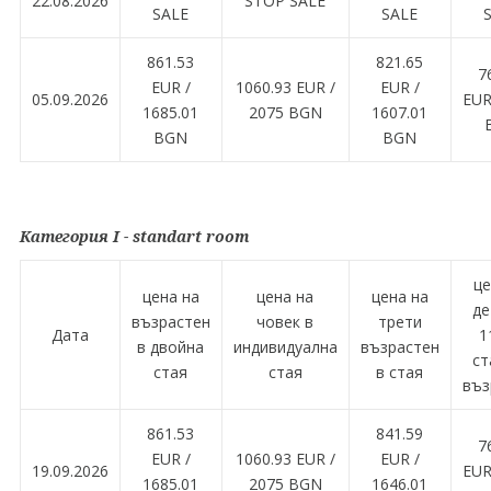
22.08.2026
STOP SALE
SALE
SALE
861.53
821.65
7
EUR /
1060.93 EUR /
EUR /
05.09.2026
EUR
1685.01
2075 BGN
1607.01
BGN
BGN
Категория I - standart room
це
цена на
цена на
цена на
де
възрастен
човек в
трети
Дата
1
в двойна
индивидуална
възрастен
ст
стая
стая
в стая
въз
861.53
841.59
7
EUR /
1060.93 EUR /
EUR /
19.09.2026
EUR
1685.01
2075 BGN
1646.01