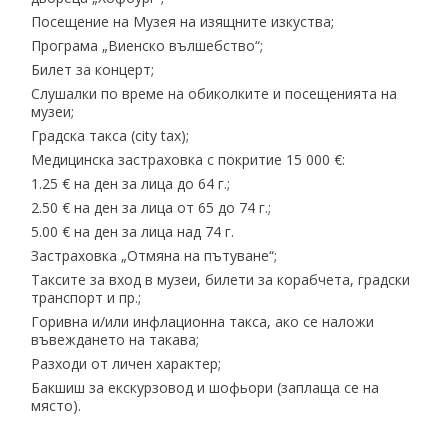
Посещение на Музея на изящните изкуства;
Програма „Виенско вълшебство“;
Билет за концерт;
Слушалки по време на обиколките и посещенията на
музеи;
Градска такса (city tax);
Медицинска застраховка с покритие 15 000 €:
1.25 € на ден за лица до 64 г.;
2.50 € на ден за лица от 65 до 74 г.;
5.00 € на ден за лица над 74 г.
Застраховка „Oтмяна на пътуване“;
Таксите за вход в музеи, билети за корабчета, градски
транспорт и пр.;
Горивна и/или инфлационна такса, ако се наложи
въвеждането на такава;
Разходи от личен характер;
Бакшиш за екскурзовод и шофьори (заплаща се на
място).