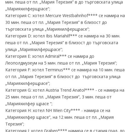
мин. пеша от пл. „Мария Терезия” в до търговската улица
„Марияхилферщрасе”;
Категория C: хотел Mercure Westbahnhof**** се намира на
30 мин. пеша от пл. „Мария Терезия” в близост до
търговската улица „Марияхилферщрасе”;
Категория D: хотел Ibis Mariahilf*** се намира на 30 мин.
пеша от пл. „Мария Терезия” в близост до търговската
улица „Марияхилферщрасе”;
Категория E: хотел Admiral*** се намира до
Леополдмузеум на 5 мин. пеша от пл. „Мария Терезия”;
Категория F: хотел Terminus*** се намира на 10 мин. пеша
от пл. „Мария Терезия” в близост до търговската улица
„Марияхилферщрасе”;
Категория G: хотел Austria Trend Anatol**** - се намира на
25 мин. пеша от пл. „Мария Терезия”, 3 мин. пеша от
„Марияхилфер щрасе “;
Категория H: хотел NH Wien City**** - намира се на
„Марияхилфер щрасе”, на 12 мин. пеша от пл. „Мария
Терезия”;
Категория I: хотел Graben**** намира се в стария град, до