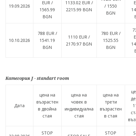
EUR /
1133.02 EUR /
E
19.09.2026
/ 1550
1565.99
2215.99 BGN
14
BGN
BGN
7
788 EUR /
780 EUR /
1110 EUR /
E
10.10.2026
1541.19
1525.55
2170.97 BGN
14
BGN
BGN
Категория J - standart room
це
цена на
цена на
цена на
де
възрастен
човек в
трети
Дата
1
в двойна
индивидуална
възрастен
ст
стая
стая
в стая
въз
STOP
STOP