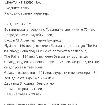
ЦЕНАТА НЕ ВКЛЮЧВА:
Входните такси
Разходи от личен характер.
ВХОДНИ ТАКСИ:
Ботаническата градина с Градина на светлините 70 леи,
Природо-научен музей 20 леи,
Вход в СПА център Терме Букурещ:
Elysium – 160 леи (с включен безплатен достъп до The Palm
и Galaxy); Деца под 14 г. не се допускат в тази зона;
The Palm – 134 леи (с включен безплатен достъп до
Galaxy); студенти и пенсионери – 124 леи. Деца под 16 г. не
се допускат в тази зона;
Galaxy – възрастни – 101 леи, студенти и пенсионери – 84
леи, деца от 3 до 14 г. – 84 леи;
Деца под 3 години - безплатно
Наем на кърпа – 21 леи;
Наем на халат – 29 леи
 Краен срок за записване 30 ноември 2025 г.