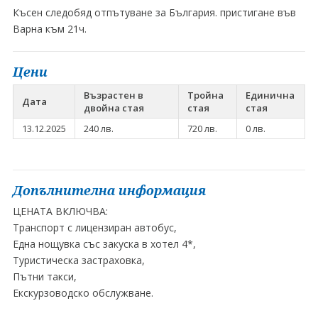
Късен следобяд отпътуване за България. пристигане във
Варна към 21ч.
Цени
Възрастен в
Тройна
Единична
Дата
двойна стая
стая
стая
13.12.2025
240 лв.
720 лв.
0 лв.
Допълнителна информация
ЦЕНАТА ВКЛЮЧВА:
Транспорт с лицензиран автобус,
Една нощувка със закуска в хотел 4*,
Туристическа застраховка,
Пътни такси,
Екскурзоводско обслужване.