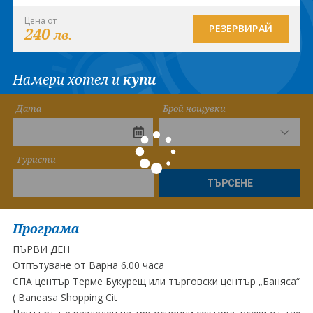
Цена от
РЕЗЕРВИРАЙ
240
лв.
Намери хотел и
купи
Дата
Брой нощувки
Туристи
ТЪРСЕНЕ
Програма
ПЪРВИ ДЕН
Отпътуване от Варна 6.00 часа
СПА център Терме Букурещ или търговски център „Баняса“
( Baneasa Shopping Cit