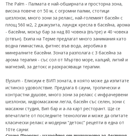
The Palm - Палмата е най-обширната и просторна зона,
висока повече от 50 м, с огромни палми, стотици
шезлонзи, много зони за релакс, най-големият басейн с
площ 560 м2, 2 джакузита, лаундж кресла в басейна, арома
- басейни, мокър бар за над 80 човека (вътре) и 40 човека
(отвън). Екипа на Терме предлагат много занимания като
водна гимнастика, фитнес във вода, аеробика в
минералните басейни. Зоната разполага с 3 басейна за
арома терапия - със сол от Мъртво море, калций, литий и
магнезий, за детокс и разкрасяващи терапии.
Elysium - Елисиум е ВИП зоната, в която може да изпитате
истинско удоволствие. Предлага 6 сауни, тропически и
контрастни душове, много зони за релакс с инфрачервени
шезлонзи, хидромасажни легла, басейн със селен, зони с
масажни студия, Вип бар и а-ла карт ресторант. Ще се
впечатлите от последните технологии и може да опитате
класически релакс и модерни “детокс” рецепти в една от
10те сауни:
Сауна Прованс - изградена от типичното за Австрия