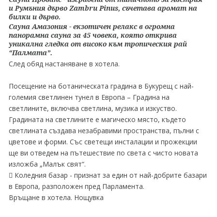
и Румъния дърво Zambru Pinus, съчетава аромат на
билки и дърво.
Сауна Амазония - екзотичен релакс в огромна
панорамна сауна за 45 човека, която открива
уникална гледка от високо към тропическия рай
“Палмата”.
След обяд настаняване в хотела.
Посещение на ботаническата градина в Букурещ с най-
големия светлинен тунел в Европа – Градина на
светлините, включва светлина, музика и изкуство.
Градината на светлините е магическо място, където
светлината създава незабравими пространства, пълни с
цветове и форми. Със светещи инсталации и прожекции
ще ви отведем на пътешествие по света с чисто новата
изложба „Малък свят“.
 Коледния базар - признат за един от най-добрите базари
в Европа, разположен пред Парламента.
Връщане в хотела. Нощувка