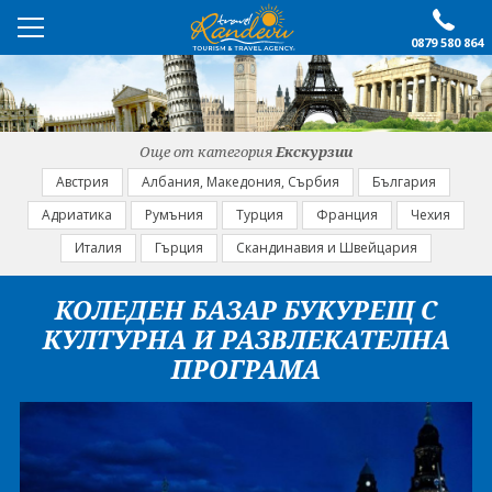
0879 580 864
ПРЕПОРЪЧАНО
ЕКСКУРЗИИ
Още от категория
Екскурзии
ПОЧИВКИ
Австрия
Албания, Македония, Сърбия
България
Адриатика
Румъния
Турция
Франция
Чехия
ОЩЕ
Италия
Гърция
Скандинавия и Швейцария
За нас
Форма за запитване
КОЛЕДЕН БАЗАР БУКУРЕЩ С
Контакти
Условия за записване
КУЛТУРНА И РАЗВЛЕКАТЕЛНА
Политика за лични
Документи
ПРОГРАМА
данни
ПОСЛЕДВАЙТЕ НИ