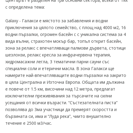
Центърът е разделен на три основни сектора, всеки от тях
с определена тема:
Galaxy - Галакси е мястото за забавления и водни
приключения за цялото семейство, с площ над 4000 м2, 16
водни пързалки, огромен басейн с с уникална система за 4
вида вълни, страхотен мокър бар, топъл открит басейн,
зона за релакс с впечатляващи палмови дървета, стотици
шезлонзи, релакс кресла за инфрачервена терапия,
хидромасажни легла, 3 тематични парни сауни със
специални соли и етерични масла. В зона Галакси ще
намерите най-впечатляващите водни пързалки на закрито
в цяла Централна и Източна Европа. Общата им дължина
е повече от 1.5 км, височини над 12 метра, предлагат
изключителни преживявания за търсачите на силни
усещания от всички възрасти. “Състезателната писта”
позволява до 3ма участници да премерят скоростта и
бързината си, има и “Луда река”, чиито внушително
течение е 2500 м3/час.