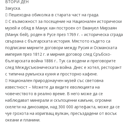
ВТОРИ ДЕН
Закуска.
 Пешеходна обиколка в старата част на града.
 С възможност за посещение на Национален исторически
музей и обяд в Манук хан построен от Емануел Мирзаян
(Манук бей), роден в Русе през 1769 г. – историческа сграда
свързана с българската история. Мястото където са
подписани мирните договори между Русия и Османската
империя през 1812 г. и мирния договор след Сръбско-
българската война 1886 г.. Тук са водени и преговорите
след Междусъюзническата война. Днес е хотел, ресторант
с типична румънска кухня и просторно кафене.
 Национален природонаучен музей със световна
известност – Можете да видите еволюцията на
човечеството в реално време. В него може да се
наблюдават минерали и скъпоценни камъни, огромни
скелети на динозаври, над 300 000 артефакта, може да се
чуе грохота на изригващ вулкан, пресъздадени от восък
океани и планини.