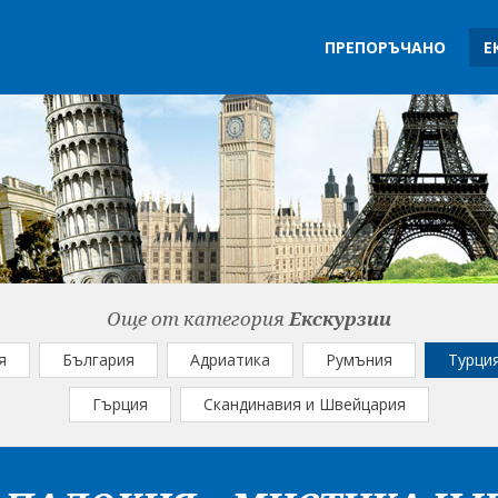
ПРЕПОРЪЧАНО
Е
Още от категория
Екскурзии
я
България
Адриатика
Румъния
Турци
Гърция
Скандинавия и Швейцария