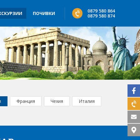
0879 580 864
КСКУРЗИИ
ПОЧИВКИ
0879 580 874
я
Франция
Чехия
Италия