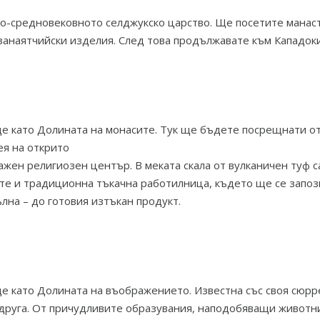
о-средновековното селджукско царство. Ще посетите манаст
занаятчийски изделия. След това продължавате към Кападоки
е като Долината на монасите. Тук ще бъдете посрещнати о
ея на открито
 важен религиозен център. В меката скала от вулканичен туф
те и традиционна тъкачна работилница, където ще се запоз
ълна – до готовия изтъкан продукт.
е като Долината на въображението. Известна със своя сюрр
 друга. От причудливите образувания, наподобяващи животни