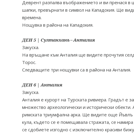
Деврент разпалва въображението и ви пренася в ц
шапки, превърнати в символ на Кападокия. Ще вид
времена.
Нощувка в района на Кападокия.
ДЕН 5 | Султанханъ – Анталия
Закуска.
На връщане към Анталия ще видите прочутия селдж
Торос.
Следващите три нощувки са в района на Анталия.
ДЕН 6 | Анталия
Закуска.
Анталия е курорт на Турската ривиера. Градът е 
множество археологически и исторически обекти. 
римската триумфална арка. Ще видите още Йъвлъ М
кула, където се е помещавала стражата, се намир
се сдобиете изгодно с изключително красиви бижу