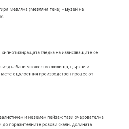
ира Мевляна (Мевляна теке) – музей на
я.
т хипнотизиращата гледка на извисяващите се
 са издълбани множество жилища, църкви и
наете с цялостния производствен процес от
еалистичен и неземен пейзаж тази очарователна
 до поразителните розови скали, долината