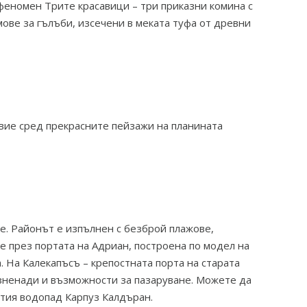
феномен Трите красавици – три приказни комина с
ове за гълъби, изсечени в меката туфа от древни
 вие сред прекрасните пейзажи на планината
е. Районът е изпълнен с безброй плажове,
е през портата на Адриан, построена по модел на
 На Калекапъсъ – крепостната порта на старата
изненади и възможности за пазаруване. Можете да
утия водопад Карпуз Калдъран.