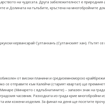
арството на чудесата. Друга забележителност е природния 
ите и Долината на гълъбите, кръстена на многобройните дом
укски кервансарай Султанханъ (Султанският хан). Пътят се
заобиколен от високи планини и средиземноморско крайбрежи
Ако се отправите към Калейчи (старият квартал) ще преминет
инаре (Минарето с вдлъбнатините) – запазен знак на града.
а градския часовник. Разходката из града крие многобройни 
та или кожени изделия. За финал на деня ще посетите проч