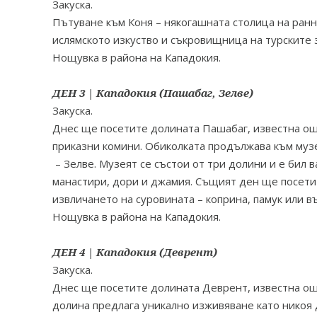
Закуска.
Пътуване към Коня – някогашната столица на ранн
ислямското изкуство и съкровищница на турските 
Нощувка в района на Кападокия.
ДЕН 3 | Кападокия (Пашабаг, Зелве)
Закуска.
Днес ще посетите долината Пашабаг, известна ощ
приказни комини. Обиколката продължава към муз
– Зелве. Музеят се състои от три долини и е бил
манастири, дори и джамия. Същият ден ще посети
извличането на суровината – коприна, памук или в
Нощувка в района на Кападокия.
ДЕН 4 | Кападокия (Деврент)
Закуска.
Днес ще посетите долината Деврент, известна ощ
долина предлага уникално изживяване като никоя