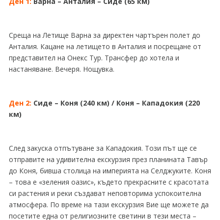
Ден 1:
Варна – Анталия – Сиде (65 км)
Среща на Летище Варна за директен чартърен полет до
Анталия. Кацане на летището в Анталия и посрещане от
представител на Онекс Тур. Трансфер до хотела и
настаняване. Вечеря. Нощувка.
Ден 2:
Сиде – Коня (240 км) / Коня – Кападокия (220
км)
След закуска отпътуване за Кападокия. Този път ще се
отправите на удивителна екскурзия през планината Тавър
до Коня, бивша столица на империята на Селджуките. Коня
– това е «зеления оазис», където прекрасните с красотата
си растения и реки създават неповторима успокоителна
атмосфера. По време на тази екскурзия Вие ще можете да
посетите една от религиозните светини в тези места –