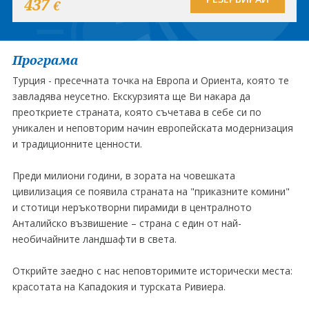
437
€
Програма
Турция - пресечната точка на Европа и Ориента, която те
завладява неусетно. Екскурзията ще Ви накара да
преоткриете страната, която съчетава в себе си по
уникален и неповторим начин европейската модернизация
и традиционните ценности.
Преди милиони години, в зората на човешката
цивилизация се появила страната на "приказните комини"
и стотици неръкотворни пирамиди в централното
Анталийско възвишение – страна с един от най-
необичайните ландшафти в света.
Открийте заедно с нас неповторимите исторически места:
красотата на Кападокия и турската Ривиера.