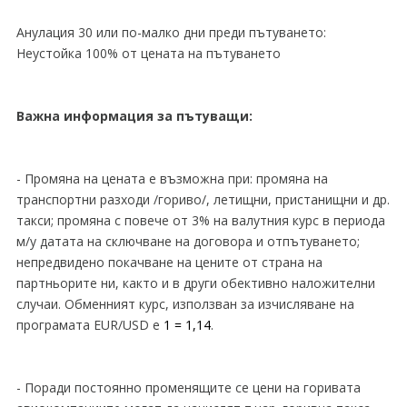
Анулация 30 или по-малко дни преди пътуването:
Неустойка 100% от цената на пътуването
Важна информация за пътуващи:
- Промяна на цената е възможна при: промяна на
транспортни разходи /гориво/, летищни, пристанищни и др.
такси; промяна с повече от 3% на валутния курс в периода
м/у датата на сключване на договора и отпътуването;
непредвидено покачване на цените от страна на
партньорите ни, както и в други обективно наложителни
случаи. Обменният курс, използван за изчисляване на
програмата EUR/USD e
1 = 1,14
.
- Поради постоянно променящите се цени на горивата