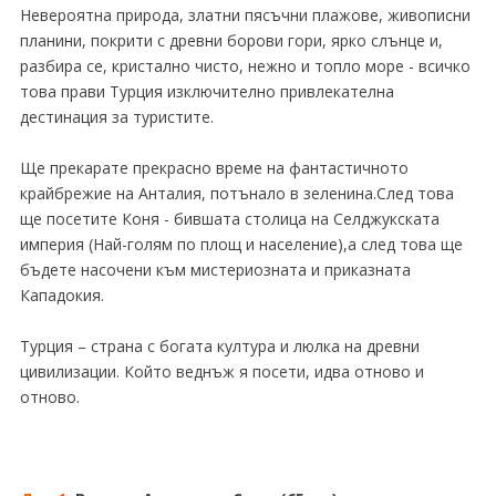
Невероятна природа, златни пясъчни плажове, живописни
планини, покрити с древни борови гори, ярко слънце и,
разбира се, кристално чисто, нежно и топло море - всичко
това прави Турция изключително привлекателна
дестинация за туристите.
Ще прекарате прекрасно време на фантастичното
крайбрежие на Анталия, потънало в зеленина.След това
ще посетите Коня - бившата столица на Селджукската
империя (Най-голям по площ и население),а след това ще
бъдете насочени към мистериозната и приказната
Кападокия.
Турция – страна с богата култура и люлка на древни
цивилизации. Който веднъж я посети, идва отново и
отново.