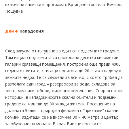
включени напитки и програма). Връщане в хотела. Вечеря.
Нощувка.
Ден 4:
Кападокия
След закуска отпътуване за един от подземните градове.
Там изцяло под земята са прокопани десетки километри
галерии срязващи помещения, построени още преди 4000
години от хетите, стигащи понякога до 20 етажа надолу в
земните недра. Те са служели за всичко, с което трябва да
разполага един град – резервоари за вода, складове за
жито, мелници, обори, жилищни помещения. Според някои
историци, в кападокийските скални обители и подземни
градове са живели до 80 хиляди жители. Посещение на
долината Зелве – природен феномен с “приказни” скални
комини, издигащи се на височина 30 – 40 метра и център
за обучение на монаси. В края Вие ще посетите