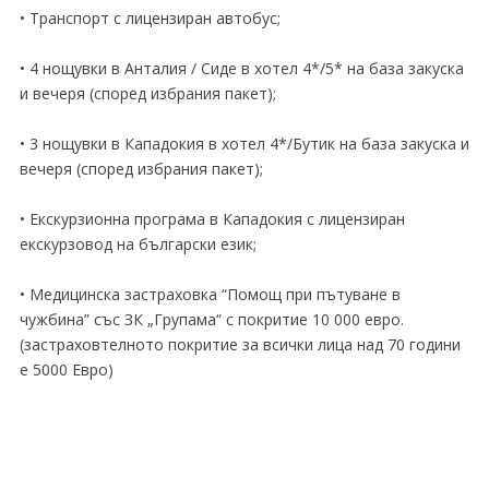
• Транспорт с лицензиран автобус;
• 4 нощувки в Анталия / Сиде в хотел 4*/5* на база закуска
и вечеря (според избрания пакет);
• 3 нощувки в Кападокия в хотел 4*/Бутик на база закуска и
вечеря (според избрания пакет);
• Екскурзионна програма в Кападокия с лицензиран
екскурзовод на български език;
• Медицинска застраховка “Помощ при пътуване в
чужбина” със ЗК „Групама“ с покритие 10 000 евро.
(застраховтелното покритие за всички лица над 70 години
е 5000 Евро)