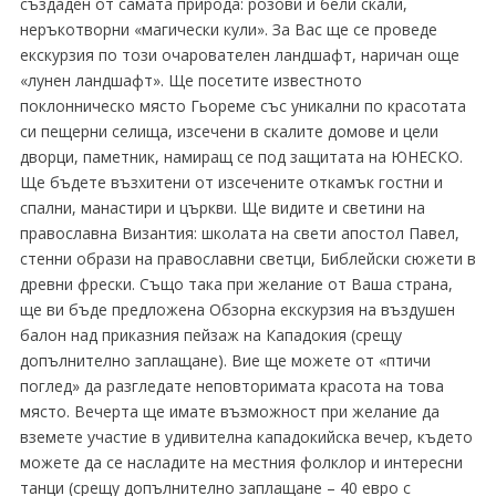
създаден от самата природа: розови и бели скали,
неръкотворни «магически кули». За Вас ще се проведе
екскурзия по този очарователен ландшафт, наричан още
«лунен ландшафт». Ще посетите известното
поклонническо място Гьореме със уникални по красотата
си пещерни селища, изсечени в скалите домове и цели
дворци, паметник, намиращ се под защитата на ЮНЕСКО.
Ще бъдете възхитени от изсечените откамък гостни и
спални, манастири и църкви. Ще видите и светини на
православна Византия: школата на свети апостол Павел,
стенни образи на православни светци, Библейски сюжети в
древни фрески. Също така при желание от Ваша страна,
ще ви бъде предложена Обзорна екскурзия на въздушен
балон над приказния пейзаж на Кападокия (срещу
допълнително заплащане). Вие ще можете от «птичи
поглед» да разгледате неповторимата красота на това
място. Вечерта ще имате възможност при желание да
вземете участие в удивителна кападокийска вечер, където
можете да се насладите на местния фолклор и интересни
танци (срещу допълнително заплащане – 40 евро с