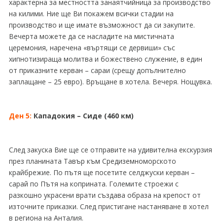
характерна за местността занаятчийница за производство
на килими. Ние ще Ви покажем всички стадии на
производство и ще имате възможност да си закупите.
Вечерта можете да се насладите на мистичната
церемония, наречена «въртящи се дервиши» със
хипнотизираща молитва и божествено служение, в един
от приказните керван – сараи (срещу допълнително
заплащане – 25 евро). Връщане в хотела. Вечеря. Нощувка.
Ден 5:
Кападокия – Сиде (460 км)
След закуска Вие ще се отправите на удивителна екскурзия
през планината Тавър към Средиземноморското
крайбрежие. По пътя ще посетите селджуски керван –
сарай по Пътя на коприната. Големите строежи с
разкошно украсени врати създава образа на крепост от
източните приказки. След пристигане настаняване в хотел
в региона на Анталия.