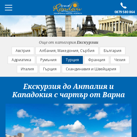
0879 580 864
ПРЕПОРЪЧАНО
ЕКСКУРЗИИ
Още от категория
Екскурзии
ПОЧИВКИ
Австрия
Албания, Македония, Сърбия
България
Адриатика
Румъния
Турция
Франция
Чехия
ОЩЕ
Италия
Гърция
Скандинавия и Швейцария
За нас
Форма за запитване
Екскурзия до Анталия и
Контакти
Условия за записване
Кападокия с чартър от Варна
Политика за лични
Документи
данни
ПОСЛЕДВАЙТЕ НИ