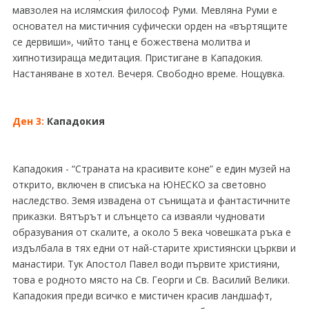
мавзолея на ислямския философ Руми. Мевляна Руми е
основател на мистичния суфически орден на «въртящите
се дервиши», чийто танц е божествена молитва и
хипнотизираща медитация. Пристигане в Кападокия.
Настаняване в хотел. Вечеря. Свободно време. Нощувка.
Ден 3:
Кападокия
Кападокия - “Страната на красивите коне” е един музей на
открито, включен в списъка на ЮНЕСКО за световно
наследство. Земя извадена от сънищата и фантастичните
приказки. Вятърът и слънцето са изваяли чудновати
образувания от скалите, а около 5 века човешката ръка е
издълбала в тях едни от най-старите християнски църкви и
манастири. Тук Апостол Павел води първите християни,
това е родното място на Св. Георги и Св. Василий Велики.
Кападокия преди всичко е мистичен красив ландшафт,