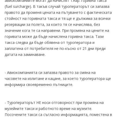
авиокомпаниите могат да начислят т.нар. горивна такса
(fuel surcharge). В такъв случай туроператорът си запазва
правото да променя цената на пътуването с фактическата
стойност на горивната такса и тя ще е дължима за всички
резервации за полета, за които тя се начислява, без
значение кога те са направени. При промяна на цените на
горивата може да бъде начислена горивна такса. Тази
такса следва да бъде обявена от туроператора и
заплатена от потребителя не по-късно от 21 дни преди
датата на заминаване.
- Авиокомпанията си запазва правото за смяна на
часовете на излитане и кацане, за което туроператора ще
информира своевременно пътниците.
- Туроператорът НЕ носи отговорност при промяна на
музейните такси и работното време на музеите.
Посочените такси са съгласно информацията, поместена в