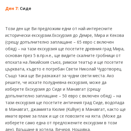
Ден 7:
Сиде
Този ден ще Ви предложим едни от най-интересните
исторически екскурзии.Екскурзия до Демре, Мира и Кекова
(срещу допълнително заплащане – 65 евро с включен
обяд) – на тази екскурзия ще посетите древния град Мира,
основан през 5 в.пр.н.е., ще видите скалните гробници от
епохата на Ликийския съюз, римски театър и ще посетите
църквата, където е погребан Свети Николай Чудотворец.
Също така ще Ви разкажат за чудни свети места. Ако
решите, че искате полудневна екскурзия, може да
изберете Екскурзия до Сиде и Манавгат (срещу
допълнително заплащане – 50 евро с включен обяд) – на
тази екскурзия ще посетите античния град Сиде, водопада
в Манавгат, джамията Кюлие (Kulliye) в Манавгат, както ще
имате време за плаж и ще се повозите на яхта. (Може да
изберете само една от предложените екскурзии в този
ден). Връщане в хотела. Вечеря. Нощувка.