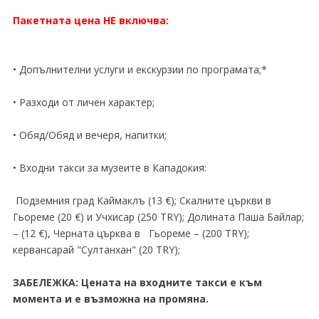
Пакетната цена НЕ включва:
• Допълнителни услуги и екскурзии по програмата;*
• Разходи от личен характер;
• Обяд/Обяд и вечеря, напитки;
• Входни такси за музеите в Кападокия:
Подземния град Каймаклъ (13 €); Скалните църкви в
Гьореме (20 €) и Учхисар (250 TRY); Долината Паша Байлар;
– (12 €), Черната църква в Гьореме – (200 TRY);
кервансарай "Султанхан" (20 TRY);
ЗАБЕЛЕЖКА:
Цената на входните такси е към
момента и е възможна на промяна.