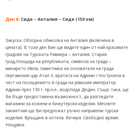
Ден 6:
Сиде – Анталия – Сиде (150 км)
Закуска. Обзорна обиколка на Анталия (включена в
цената). В този ден Вие ще видите един от най-красивите
градове на Турската Ривиера – Анталия. Стария
град,площада на републиката, символа на града –
минарето Ивли, паметника на основателя на града
пергамския цар Атал ІІ, вратата на Адриан / построена в
чест на посещението в града на римския император
Адриан през 130 г. пр.н.е., водопада Дюден. Също така, ще
Ви бъде предоставена възможност, да разгледате
магазини за кожени и бижутерски изделия. Месните
занаятчии ще Ви предложат ръчно направени турски
изделия. Връщане в хотела. Вечеря. Свободно време.
Нощувка.