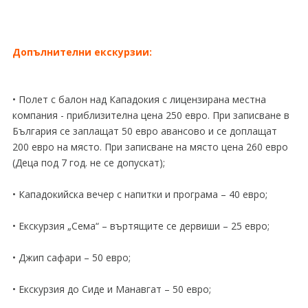
Допълнителни екскурзии:
• Полет с балон над Кападокия с лицензирана местна
компания - приблизителна цена 250 евро. При записване в
България се заплащат 50 евро авансово и се доплащат
200 евро на място. При записване на място цена 260 евро
(Деца под 7 год. не се допускат);
• Кападокийска вечер с напитки и програма – 40 евро;
• Екскурзия „Сема“ – въртящите се дервиши – 25 евро;
• Джип сафари – 50 евро;
• Екскурзия до Сиде и Манавгат – 50 евро;