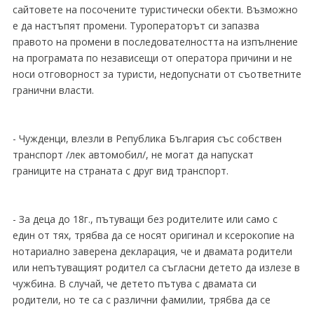
сайтовете на посочените туристически обекти. Възможно
е да настъпят промени. Туроператорът си запазва
правото на промени в последователността на изпълнение
на програмата по независещи от оператора причини и не
носи отговорност за туристи, недопуснати от съответните
гранични власти.
- Чужденци, влезли в Република България със собствен
транспорт /лек автомобил/, не могат да напускат
границите на страната с друг вид транспорт.
- За деца до 18г., пътуващи без родителите или само с
един от тях, трябва да се носят оригинал и ксерокопие на
нотариално заверена декларация, че и двамата родители
или непътуващият родител са съгласни детето да излезе в
чужбина. В случай, че детето пътува с двамата си
родители, но те са с различни фамилии, трябва да се