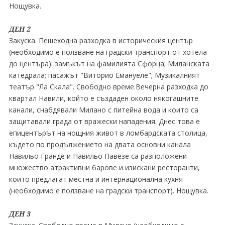
Нощувка.
ДЕН 2
Закуска. Пешеходна разходка в историческия център
(необходимо е ползване на градски транспорт от хотела
до центъра): замъкът на фамилията Сфорца; Миланската
катедрала; пасажът "Виторио Емануеле"; Музикалният
театър "Ла Скала". Свободно време.Вечерна разходка до
квартал Навили, който е създаден около някогашните
канали, снабдявали Милано с питейна вода и които са
защитавали града от вражески нападения. Днес това е
епицентърът на нощния живот в ломбардската столица,
където по продължението на двата основни канала
Навильо Гранде и Навильо Павезе са разположени
множество атрактивни барове и изискани ресторанти,
които предлагат местна и интернационална кухня
(необходимо е ползване на градски транспорт). Нощувка.
ДЕН 3