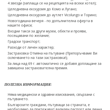
4 звезди (заплаща се на рецепцията на всеки хотел);
Целодневна екскурзия до Комо и Лугано;
Целодневна екскурзия до аутлет Vicolungo и Торино;
Новогодишна вечеря - по допълнителна оферта в
нашите офиси;
Входни такси за други музеи, обекти и прояви,
посещавани по желание;
Градски транспорт;
Разходи от личен характер;
Застраховка Отмяна на пътуване (Препоръчваме Ви
сключването на тази застраховка!);
За лица над 69 г. автоматично се добавя доплащане за
завишена застрахователна премия.
ПОЛЕЗНА ИНФОРМАЦИЯ:
Няма медицински и здравни изисквания, свързани с
пътуването.
Българските граждани, пътуващи за страната, е
необходимо да притежават валиден паспорт или лична