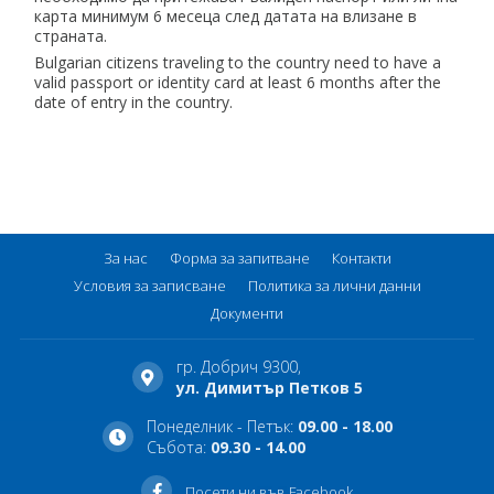
карта минимум 6 месеца след датата на влизане в
страната.
Bulgarian citizens traveling to the country need to have a
valid passport or identity card at least 6 months after the
date of entry in the country.
За нас
Форма за запитване
Контакти
Условия за записване
Политика за лични данни
Документи
гр. Добрич 9300,
ул. Димитър Петков 5
Понеделник - Петък:
09.00 - 18.00
Събота:
09.30 - 14.00
Посети ни във Facebook