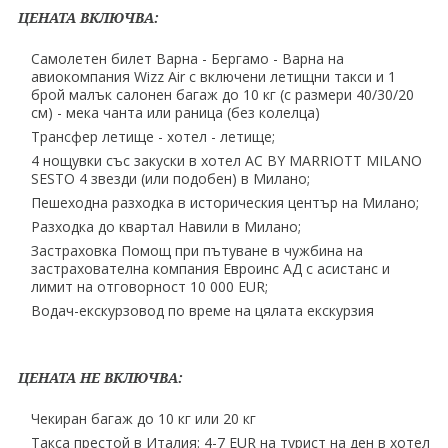
ЦЕНАТА ВКЛЮЧВА:
Самолетен билет Варна - Бергамо - Варна на
авиокомпания Wizz Air с включени летищни такси и 1
брой малък салонен багаж до 10 кг (с размери 40∕30∕20
см) - мека чанта или раница (без колелца)
Трансфер летище - хотел - летище;
4 нощувки със закуски в хотел AC BY MARRIOTT MILANO
SESTO 4 звезди (или подобен) в Милано;
Пешеходна разходка в историческия център на Милано;
Разходка до квартал Навили в Милано;
Застраховка Помощ при пътуване в чужбина на
застрахователна компания Евроинс АД с асистанс и
лимит на отговорност 10 000 EUR;
Водач-екскурзовод по време на цялата екскурзия
ЦЕНАТА НЕ ВКЛЮЧВА:
Чекиран багаж до 10 кг или 20 кг
Такса престой в Италия: 4-7 EUR на турист на ден в хотел