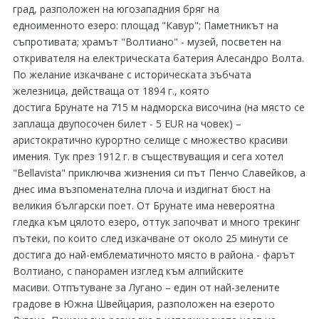
град, разположен на югозападния бряг на
едноименното езеро: площад "Кавур"; Паметникът на
съпротивата; храмът "Волтиано" - музей, посветен на
откривателя на електрическата батерия Алесандро Волта.
По желание изкачване с историческата зъбчата
железница, действаща от 1894 г., която
достига Брунате на 715 м надморска височина (на място се
заплаща двупосочен билет - 5 EUR на човек) –
аристократично курортно селище с множество красиви
имения. Тук през 1912 г. в съществуващия и сега хотел
"Bellavista" приключва жизнения си път Пенчо Славейков, а
днес има възпоменателна плоча и издигнат бюст на
великия български поет. От Брунате има невероятна
гледка към цялото езеро, оттук започват и много трекинг
пътеки, по които след изкачване от около 25 минути се
достига до най-емблематичното място в района - фарът
Волтиано, с панорамен изглед към алпийските
масиви. Отпътуване за Лугано – един от най-зелените
градове в Южна Швейцария, разположен на езерото