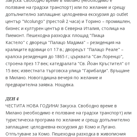
Закуска. Свободно време в Милано (необходимо е
ползване на градски транспорт) или по желание и срещу
допълнително заплащане: целодневна екскурзия до outlet
център "Vicolungo" (престой 2 часа) и Торино – промишлен,
бизнес и културен център в Северна Италия, столица на
Пиемонт. Пешеходна разходка: площад "Пиаца
Кастело" с двореца "Палацо Мадама" – резиденция на
кралиците вдовици от 17 в.; дворецът "Палацо Реале" –
кралска резиденция до 1865 г.; църквата "Сан Лоренцо",
строена през 17 век; катедралата "Св. Йоан Кръстител" от
15 век; известната търговска улица "Гарибалди". Връщане
в Милано. Новогодишна вечеря по желание и
предварителна заявка. Нощувка.
ДЕН 4
ЧЕСТИТА НОВА ГОДИНА! Закуска. Свободно време в
Милано (необходимо е ползване на градски транспорт) или
туристическа програма по желание и срещу допълнително
заплащане: целодневна екскурзия до Комо и Лугано.
Отпътуване за Комо. Пешеходна разходка в живописния