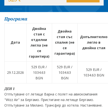
Програма
Двойна
Двойна
стая с
стая със
Допълнително
отделни
Дата
спалня (не
легло в
легла (не
се
двойна стая
се
гарантира)
гарантира)
529 EUR ∕
529 EUR ∕
529 EUR ∕
29.12.2026
1034.63
1034.63
1034.63 BGN
BGN
BGN
ДЕН 1
Oтпътуване от летище Варна с полет на авиокомпания
"Wizz Air" за Бергамо. Пристигане на летище Бергамо.
Oтпътуване за Милано. Трансфер до хотела. Настаняване.