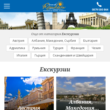
0879 580 864
ПРЕПОРЪЧАНО
ЕКСКУРЗИИ
Още от категория
Екскурзии
ПОЧИВКИ
Австрия
Албания, Македония, Сърбия
България
Адриатика
Румъния
Турция
Франция
Чехия
ОЩЕ
Италия
Гърция
Скандинавия и Швейцария
За нас
Форма за запитване
Екскурзии
Контакти
Условия за записване
Политика за лични
Документи
данни
ПОСЛЕДВАЙТЕ НИ
Албания,
Австрия
Македония,