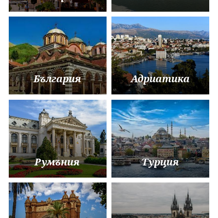
Сърбия
България
Адриатика
Румъния
Турция