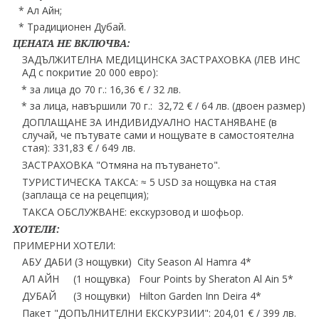
* Ал Айн;
* Традиционен Дубай.
ЦЕНАТА НЕ ВКЛЮЧВА:
ЗАДЪЛЖИТЕЛНА МЕДИЦИНСКА ЗАСТРАХОВКА (ЛЕВ ИНС
АД с покритие 20 000 евро):
* за лица до 70 г.: 16,36 € / 32 лв.
* за лица, навършили 70 г.: 32,72 € / 64 лв. (двоен размер)
ДОПЛАЩАНЕ ЗА ИНДИВИДУАЛНО НАСТАНЯВАНЕ (в
случай, че пътувате сами и нощувате в самостоятелна
стая): 331,83 € / 649 лв.
ЗАСТРАХОВКА "Отмяна на пътуването".
ТУРИСТИЧЕСКА ТАКСА: ≈ 5 USD за нощувка на стая
(заплаща се на рецепция);
ТАКСА ОБСЛУЖВАНЕ: екскурзовод и шофьор.
ХОТЕЛИ:
ПРИМЕРНИ ХОТЕЛИ:
АБУ ДАБИ (3 нощувки) City Season Al Hamra 4*
АЛ АЙН (1 нощувка) Four Points by Sheraton Al Ain 5*
ДУБАЙ (3 нощувки) Hilton Garden Inn Deira 4*
Пакет "ДОПЪЛНИТЕЛНИ ЕКСКУРЗИИ": 204,01 € / 399 лв.