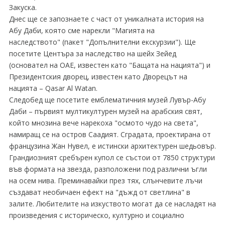
Закуска.
Днес ще се запознаете с част от уникалната история на
Абу Даби, която сме нарекли "Магията на
наследството" (пакет "Допълнителни екскурзии"). Ще
посетите Центъра за наследство на шейх Зейед
(основател на ОАЕ, известен като "Бащата на нацията") и
Президентския дворец, известен като Дворецът на
нацията – Qasar Al Watan.
Следобед ще посетите емблематичния музей Лувър-Абу
Даби – първият мултикултурен музей на арабския свят,
който мнозина вече нарекоха "осмото чудо на света",
намиращ се на остров Саадият. Сградата, проектирана от
французина Жан Нувел, е истински архитектурен шедьовър.
Грандиозният сребърен купол се състои от 7850 структури
във формата на звезда, разположени под различни ъгли
на осем нива. Преминавайки през тях, слънчевите лъчи
създават необичаен ефект на "дъжд от светлина" в
залите. Любителите на изкуството могат да се насладят на
произведения с историческо, културно и социaлно