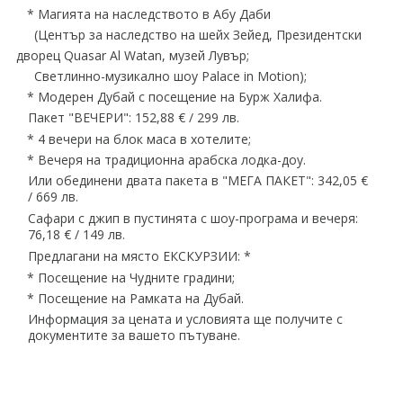
* Магията на наследството в Абу Даби
(Център за наследство на шейх Зейед, Президентски
дворец Quasar Al Watan, музей Лувър;
Светлинно-музикално шоу Palace in Motion);
* Модерен Дубай с посещение на Бурж Халифа.
Пакет "ВЕЧЕРИ": 152,88 € / 299 лв.
* 4 вечери на блок маса в хотелите;
* Вечеря на традиционна арабска лодка-доу.
Или обединени двата пакета в "МЕГА ПАКЕТ": 342,05 €
/ 669 лв.
Сафари с джип в пустинята с шоу-програма и вечеря:
76,18 € / 149 лв.
Предлагани на място ЕКСКУРЗИИ: *
* Посещение на Чудните градини;
* Посещение на Рамката на Дубай.
Информация за цената и условията ще получите с
документите за вашето пътуване.