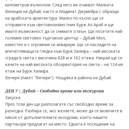
километров вълнолом. След него ви очакват Малката
Венеция на Дубай, както и Мадинат Джумейра с образци
на арабската архитектура. Малко по-късно ще се
отправите към световноизвестния Бурж Ал Араб и ще
имате възможност да се снимате отвън. Ще посетите най-
големия световен търговски център – Дубай Мол,
известен и с огромния си аквариум. Ще се насладите на
впечатляващата гледка към Бурж Халифа – най-високата
сграда в света с височина 828 м и 162 етажа. Накрая ще се
качите на най-високата обсерватория на света – на 124-ия
етаж на Бурж Халифа.
Вечеря (пакет "Вечери"). Нощувка в района на Дубай.
ДЕН 7 | Дубай – Свободно време или екскурзия
Закуска.
През този ден ще разполагате със свободно време за
разходка. Разбира се, ако желаете, може да се включите в
някоя от допълнителните екскурзии, които нашите
партньори предлагат на място. Едната е посещение на