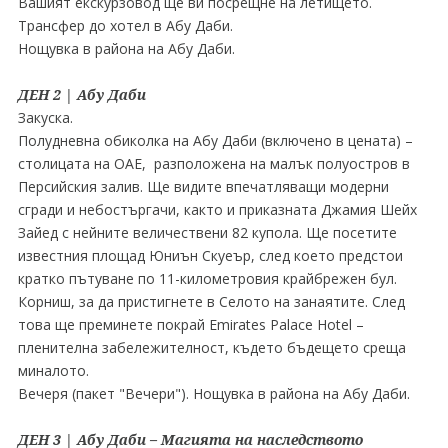
Вашият екскурзовод ще ви посрещне на летището.
Трансфер до хотел в Абу Даби.
Нощувка в района на Абу Даби.
ДЕН 2 | Абу Даби
Закуска.
Полудневна обиколка на Абу Даби (включено в цената) –
столицата на ОАЕ, разположена на малък полуостров в
Персийския залив. Ще видите впечатляващи модерни
сгради и небостъргачи, както и приказната Джамия Шейх
Зайед с нейните величествени 82 купола. Ще посетите
известния площад Юниън Скуеър, след което предстои
кратко пътуване по 11-километровия крайбрежен бул.
Корниш, за да пристигнете в Селото на занаятите. След
това ще преминете покрай Emirates Palace Hotel –
пленителна забележителност, където бъдещето среща
миналото.
Вечеря (пакет "Вечери"). Нощувка в района на Абу Даби.
ДЕН 3 | Абу Даби – Магията на наследството