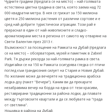
Чудните градини (предлага се на място) – най-голямата
естествена цветна градина в света, която заема над 72
000 квадратни метра. В нея се грижат за 150 милиона
цветя и 250 милиона растения от различни сортове и е
сред най-добрите туристически атракции. Този рай е
прераснал в един от най-живописните и сладко-
ароматизирани места в региона от самото му отваряне на
Свети Валентин през 2013 г.
Възможност за посещение на Рамката на Дубай (предлага
се на място) – обсерватория, музей и паметник в Zabeel
Park. Тя държи рекорда за най-голямата рамка в света.
Издигайки се на 150 м Рамката осигурява гледка от птичи
поглед към грандиозния силует на Стария и Новия Дубай.
По желание може да вечеряте на традиционна арабска
лодка-доу (пакет “Вечери”). Каним ви да прекарате
незабравима вечер на борда на една от тези красиви,
реставрирани традиционни за района лодки, да плавате
между търговските квартали и да се любувате на "града
от светлина".
Нощувка в района на Дубай.