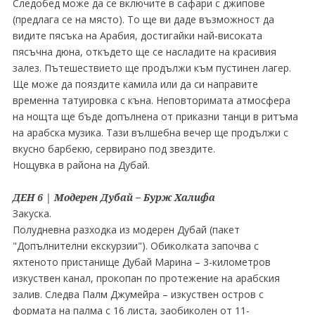
Следобед може да се включите в сафари с джипове
(предлага се на място). То ще ви даде възможност да
видите пясъка на Арабия, достигайки най-високата
пясъчна дюна, откъдето ще се насладите на красивия
залез. Пътешествието ще продължи към пустинен лагер.
Ще може да пояздите камила или да си направите
временна татуировка с къна. Неповторимата атмосфера
на нощта ще бъде допълнена от приказни танци в ритъма
на арабска музика. Тази вълшебна вечер ще продължи с
вкусно барбекю, сервирано под звездите.
Нощувка в района на Дубай.
ДЕН 6 | Модерен Дубай – Бурж Халифа
Закуска.
Полудневна разходка из модерен Дубай (пакет
"Допълнителни екскурзии"). Обиколката започва с
яхтеното пристанище Дубай Марина – 3-километров
изкуствен канал, прокопан по протежение на арабския
залив. Следва Палм Джумейра – изкуствен остров с
формата на палма с 16 листа, заобиколен от 11-