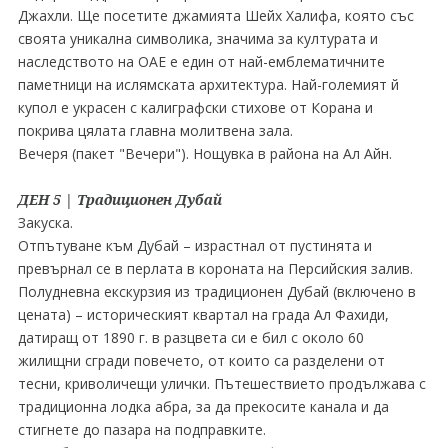
Джахли. Ще посетите джамията Шейх Халифа, която със
своята уникална символика, значима за културата и
наследството на ОАЕ е един от най-емблематичните
паметници на ислямската архитектура. Най-големият й
купол е украсен с калиграфски стихове от Корана и
покрива цялата главна молитвена зала.
Вечеря (пакет "Вечери"). Нощувка в района на Ал Айн.
ДЕН 5 | Традиционен Дубай
Закуска.
Отпътуване към Дубай – израстнал от пустинята и
превърнал се в перлата в короната на Персийския залив.
Полудневна екскурзия из традиционен Дубай (включено в
цената) – историческият квартал на града Ал Фахиди,
датиращ от 1890 г. в разцвета си е бил с около 60
жилищни сгради повечето, от които са разделени от
тесни, криволичещи улички. Пътешествието продължава с
традиционна лодка абра, за да прекосите канала и да
стигнете до пазара на подправките.