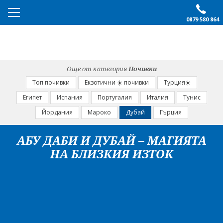
0879 580 864
ПРЕПОРЪЧАНО
ЕКСКУРЗИИ
Още от категория
Почивки
ПОЧИВКИ
Топ почивки
Екзотични ☀️ почивки
Турция☀️
Египет
Испания
Португалия
Италия
Тунис
ОЩЕ
Йордания
Мароко
Дубай
Гърция
За нас
Форма за запитване
АБУ ДАБИ И ДУБАЙ – МАГИЯТА
Контакти
Условия за записване
НА БЛИЗКИЯ ИЗТОК
Политика за лични
Документи
данни
ПОСЛЕДВАЙТЕ НИ