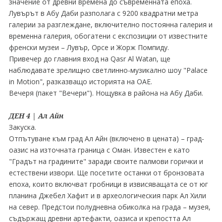
значение от древни времена до съвременната епоха.
Лувърът в Абу Даби разполага с 9200 квадратни метра
галерии за разглеждане, включително постоянна галерия и
временна галерия, обогатени с експозиции от известните
френски музеи – Лувър, Орсе и Жорж Помпиду.
Привечер до главния вход на Qasr Al Watan, ще
наблюдавате зрелищно светлинно-музикално шоу "Palace
in Motion", разказващо историята на ОАЕ.
Вечеря (пакет "Вечери"). Нощувка в района на Абу Даби.
ДЕН 4 | Ал Айн
Закуска.
Отпътуване към град Ал Айн (включено в цената) – град-
оазис на източната граница с Оман. Известен е като
"Градът на градините" заради своите палмови горички и
естествени извори. Ще посетите останки от бронзовата
епоха, които включват гробници в извисяващата се от юг
планина Джебел Хафит и в археологическия парк Ал Хили
на север. Предстои полудневна обиколка на града – музея,
съдържащ древни артефакти, оазиса и крепостта Ал