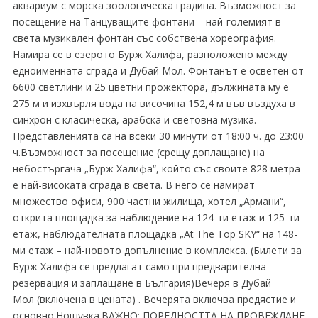
аквариум с морска зоологическа градина. Възможност за
посещение на Танцуващите фонтани – най-големият в
света музикален фонтан със собствена хореография.
Намира се в езерото Бурж Халифа, разположено между
едноименната сграда и Дубай Мол. Фонтанът е осветен от
6600 светлини и 25 цветни прожектора, дължината му е
275 м и изхвърля вода на височина 152,4 м във въздуха в
синхрон с класическа, арабска и световна музика.
Представленията са на всеки 30 минути от 18:00 ч. до 23:00
ч.Възможност за посещение (срещу доплащане) на
небостъргача „Бурж Халифа“, който със своите 828 метра
е най-високата сграда в света. В него се намират
множество офиси, 900 частни жилища, хотел „Армани“,
открита площадка за наблюдение на 124-ти етаж и 125-ти
етаж, наблюдателната площадка „At The Top SKY“ на 148-
ми етаж – най-новото допълнение в комплекса. (Билети за
Бурж Халифа се предлагат само при предварителна
резервация и заплащане в България)Вечеря в Дубай
Мол (включена в цената) . Вечерята включва предястиe и
основно.Нощувка.ВАЖНО: ПОРЕДНОСТТА НА ПРОВЕЖДАНЕ