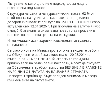
Пътуването като цяло не е подходящо за лица с
ограничена подвижност!
Структура на цената на туристическия пакет: 62 % от
стойността на туристическия пакет е определена в
доларов еквивалент при курс на USD: 1 USD = 0.857 евро,
актуален към 12.01.2026 г. При промяна на валутния курс
с над 6 % агенцията си запазва правото да промени в
съответната посока цената на екскурзията.
Няма медицински и здравни изисквания, свързани с
пътуването.
Съгласно нота на Министерството на външните работи
на Обединените арабски емирства от 20.03.2014 г.,
считано от 22 март 2014 г. българските граждани,
приносители на обикновени паспорти, могат да пътуват
за Обединените арабски емирства БЕЗ ВИЗИ В РАМКИТЕ
НА 90 ДНИ ОТ ДАТАТА НА ВЛИЗАНЕ В СТРАНАТА.
Паспортът трябва да бъде валиден минимум 6 месеца
към момента на пътуването.