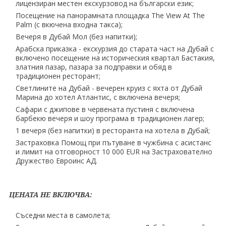
лицензиран местен екскурзовод на български език;
Посещение на панорамната площадка The View At The
Palm (с вкючена входна такса);
Вечеря в Дубай Мол (без напитки);
Арабска приказка - екскурзия до старата част на Дубай с
включено посещение на историческия квартал Бастакия,
златния пазар, пазара за подправки и обяд в
традиционен ресторант;
Светлините на Дубай - вечерен круиз с яхта от Дубай
Марина до хотел Атлантис, с включена вечеря;
Сафари с джипове в червената пустиня с включена
барбекю вечеря и шоу програма в традиционен лагер;
1 вечеря (без напитки) в ресторанта на хотела в Дубай;
Застраховка Помощ при пътуване в чужбина с асистанс
и лимит на отговорност 10 000 EUR на Застрахователно
Дружество Евроинс АД.
ЦЕНАТА НЕ ВКЛЮЧВА:
Съседни места в самолета;