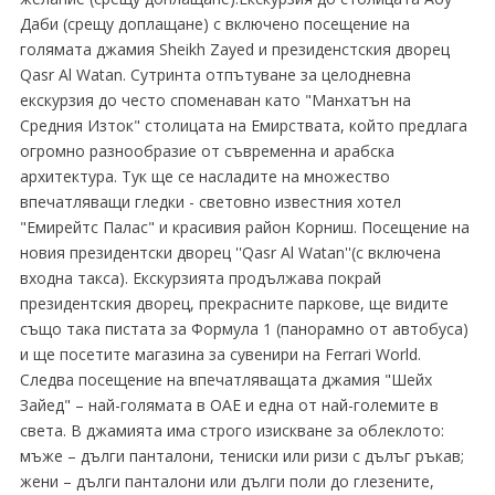
Даби (срещу доплащане) с включено посещение на
голямата джамия Sheikh Zayed и президенстския дворец
Qasr Al Watan. Сутринта отпътуване за целодневна
екскурзия до често споменаван като "Манхатън на
Средния Изток" столицата на Емирствата, който предлага
огромно разнообразие от съвременна и арабска
архитектура. Тук ще се насладите на множество
впечатляващи гледки - световно известния хотел
"Емирейтс Палас" и красивия район Корниш. Посещение на
новия президентски дворец ''Qasr Al Watan''(с включена
входна такса). Екскурзията продължава покрай
президентския дворец, прекрасните паркове, ще видите
също така пистата за Формула 1 (панорамно от автобуса)
и ще посетите магазина за сувенири на Ferrari World.
Следва посещение на впечатляващата джамия "Шейх
Зайед" – най-голямата в ОАЕ и една от най-големите в
света. В джамията има строго изискване за облеклото:
мъже – дълги панталони, тениски или ризи с дълъг ръкав;
жени – дълги панталони или дълги поли до глезените,