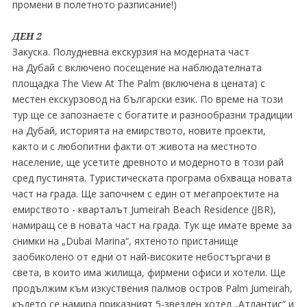
промени в полетното разписание!)
ДЕН 2
Закуска. Полудневна екскурзия на модерната част
на Дубай с включено посещение на наблюдателната
площадка The View At The Palm (включена в цената) с
местен екскурзовод на български език. По време на този
тур ще се запознаете с богатите и разнообразни традиции
на Дубай, историята на емирството, новите проекти,
както и с любопитни факти от живота на местното
население, ще усетите древното и модерното в този рай
сред пустинята. Туристическата програма обхваща новата
част на града. Ще започнем с един от мегапроектите на
емирството - кварталът Jumeirah Beach Residence (JBR),
намиращ се в новата част на града. Тук ще имате време за
снимки на „Dubai Marina“, яхтеното пристанище
заобиколено от едни от най-високите небостъргачи в
света, в които има жилища, фирмени офиси и хотели. Ще
продължим към изкуствения палмов остров Palm Jumeirah,
където се намира приказният 5-звезден хотел „Атлантис“ и