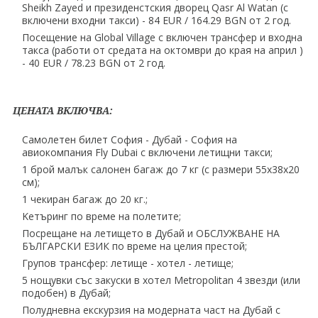
Sheikh Zayed и президенстския дворец Qasr Al Watan (с
включени входни такси) - 84 EUR ∕ 164.29 BGN от 2 год.
Посещение на Global Village с включен трансфер и входна
такса (работи от средата на октомври до края на април )
- 40 EUR ∕ 78.23 BGN от 2 год.
ЦЕНАТА ВКЛЮЧВА:
Самолетен билет София - Дубай - София на
авиокомпания Fly Dubai с включени летищни такси;
1 брой малък салонен багаж до 7 кг (с размери 55x38x20
см);
1 чекиран багаж до 20 кг.;
Kетъринг по време на полетите;
Посрещане на летището в Дубай и ОБСЛУЖВАНЕ НА
БЪЛГАРСКИ ЕЗИК по време на целия престой;
Групов трансфер: летище - хотел - летище;
5 нощувки със закуски в хотел Metropolitan 4 звезди (или
подобен) в Дубай;
Полудневна екскурзия на модерната част на Дубай с