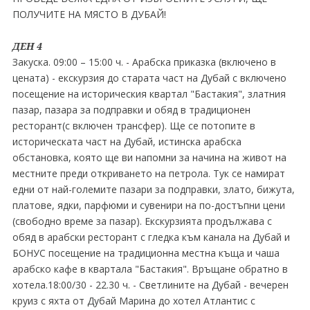
ПОЛУЧИТЕ НА МЯСТО В ДУБАЙ!
ДЕН 4
Закуска. 09:00 – 15:00 ч. - Арабска приказка (включено в
цената) - екскурзия до старата част на Дубай с включено
посещение на историческия квартал "Бастакия", златния
пазар, пазара за подправки и обяд в традиционен
ресторант(с включен трансфер). Ще се потопите в
историческата част на Дубай, истинска арабска
обстановка, която ще ви напомни за начина на живот на
местните преди откриването на петрола. Tук се намират
едни от най-големите пазари за подправки, злато, бижута,
платове, ядки, парфюми и сувенири на по-достъпни цени
(свободно време за пазар). Екскурзията продължава с
обяд в арабски ресторант с гледка към канала на Дубай и
БОНУС посещение на традиционна местна къща и чаша
арабско кафе в квартала "Бастакия". Връщане обратно в
хотела.18:00∕30 - 22.30 ч. - Светлините на Дубай - вечерен
круиз с яхта от Дубай Марина до хотел Атлантис с