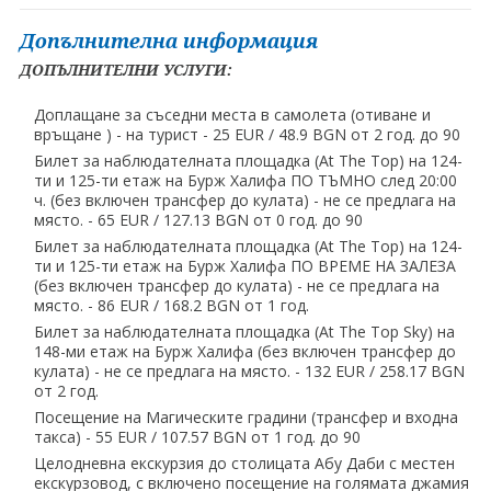
Допълнителна информация
ДОПЪЛНИТЕЛНИ УСЛУГИ:
Доплащане за съседни места в самолета (отиване и
връщане ) - на турист - 25 EUR ∕ 48.9 BGN от 2 год. до 90
Билет за наблюдателната площадка (At The Top) на 124-
ти и 125-ти етаж на Бурж Халифа ПО ТЪМНО след 20:00
ч. (без включен трансфер до кулата) - не се предлага на
място. - 65 EUR ∕ 127.13 BGN от 0 год. до 90
Билет за наблюдателната площадка (At The Top) на 124-
ти и 125-ти етаж на Бурж Халифа ПО ВРЕМЕ НА ЗАЛЕЗА
(без включен трансфер до кулата) - не се предлага на
място. - 86 EUR ∕ 168.2 BGN от 1 год.
Билет за наблюдателната площадка (At The Top Sky) на
148-ми етаж на Бурж Халифа (без включен трансфер до
кулата) - не се предлага на място. - 132 EUR ∕ 258.17 BGN
от 2 год.
Посещение на Магическите градини (трансфер и входна
такса) - 55 EUR ∕ 107.57 BGN от 1 год. до 90
Целодневна екскурзия до столицата Абу Даби с местен
екскурзовод, с включено посещение на голямата джамия