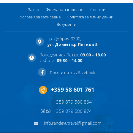
За нас
Форма за запитване
Контакти
Условия за записване
Политика за лични данни
Документи
гр. Добрич 9300,
ул. Димитър Петков 5
Понеделник - Петък:
09.00 - 18.00
Събота:
09.30 - 14.00
Посети ни във Facebook
+359 58 601 761
+359 879 580 864
+359 879 580 874
info.randevutravel@gmail.com