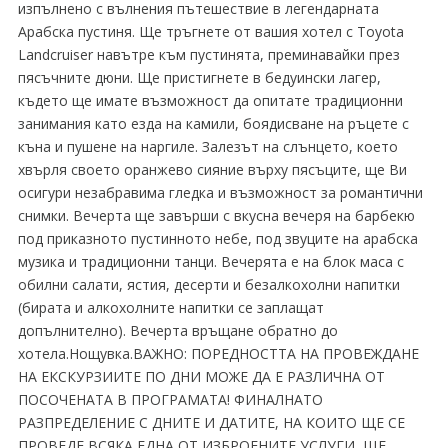
изпълнено с вълнения пътешествие в легендарната
Арабска пустиня. Ще тръгнете от вашия хотел с Toyota
Landcruiser навътре към пустинята, преминавайки през
пясъчните дюни. Ще пристигнете в бедуински лагер,
където ще имате възможност да опитате традиционни
занимания като езда на камили, боядисване на ръцете с
къна и пушене на наргиле. Залезът на слънцето, което
хвърля своето оранжево сияние върху пясъците, ще Ви
осигури незабравима гледка и възможност за романтични
снимки. Вечерта ще завърши с вкусна вечеря на барбекю
под приказното пустинното небе, под звуците на арабска
музика и традиционни танци. Вечерята е на блок маса с
обилни салати, ястия, десерти и безалкохолни напитки
(бирата и алкохолните напитки се заплащат
допълнително). Вечерта връщане обратно до
хотела.Нощувка.ВАЖНО: ПОРЕДНОСТТА НА ПРОВЕЖДАНЕ
НА ЕКСКУРЗИИТЕ ПО ДНИ МОЖЕ ДА Е РАЗЛИЧНА ОТ
ПОСОЧЕНАТА В ПРОГРАМАТА! ФИНАЛНАТО
РАЗПРЕДЕЛЕНИЕ С ДНИТЕ И ДАТИТЕ, НА КОИТО ЩЕ СЕ
ПРОВЕДЕ ВСЯКА ЕДНА ОТ ИЗБРОЕНИТЕ УСЛУГИ, ЩЕ