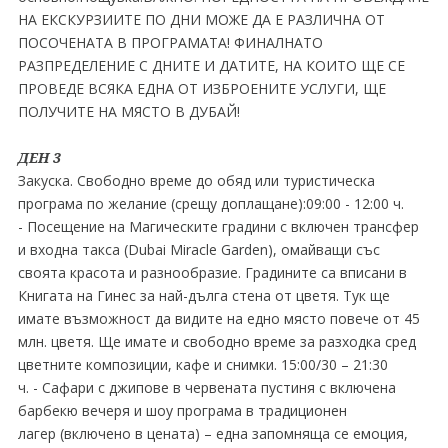
НА ЕКСКУРЗИИТЕ ПО ДНИ МОЖЕ ДА Е РАЗЛИЧНА ОТ
ПОСОЧЕНАТА В ПРОГРАМАТА! ФИНАЛНАТО
РАЗПРЕДЕЛЕНИЕ С ДНИТЕ И ДАТИТЕ, НА КОИТО ЩЕ СЕ
ПРОВЕДЕ ВСЯКА ЕДНА ОТ ИЗБРОЕНИТЕ УСЛУГИ, ЩЕ
ПОЛУЧИТЕ НА МЯСТО В ДУБАЙ!
ДЕН 3
Закуска. Свободно време до обяд или туристическа
програма по желание (срещу доплащане):09:00 - 12:00 ч.
- Посещение на Магическите градини с включен трансфер
и входна такса (Dubai Miracle Garden), омайващи със
своята красота и разнообразие. Градините са вписани в
Книгата на Гинес за най-дълга стена от цветя. Тук ще
имате възможност да видите на едно място повече от 45
млн. цветя. Ще имате и свободно време за разходка сред
цветните композиции, кафе и снимки. 15:00∕30 – 21:30
ч. - Сафари с джипове в червената пустиня с включена
барбекю вечеря и шоу програма в традиционен
лагер (включено в цената) – една запомняща се емоция,