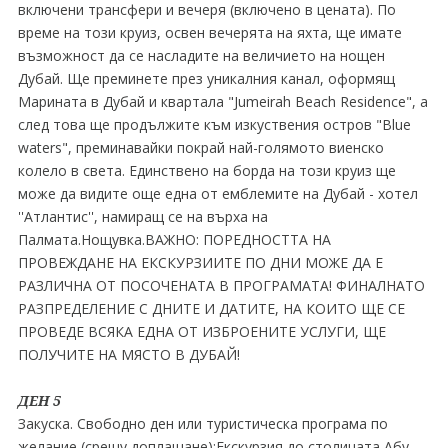
включени трансфери и вечеря (включено в цената). По
време на този круиз, освен вечерята на яхта, ще имате
възможност да се насладите на величието на нощен
Дубай. Ще преминете през уникалния канал, оформящ
Марината в Дубай и квартала "Jumeirah Beach Residence", а
след това ще продължите към изкуствения остров "Blue
waters", преминавайки покрай най-голямото виенско
колело в света. Единствено на борда на този круиз ще
може да видите още една от емблемите на Дубай - хотел
''Атлантис'', намиращ се на върха на
Палмата.Нощувка.ВАЖНО: ПОРЕДНОСТТА НА
ПРОВЕЖДАНЕ НА ЕКСКУРЗИИТЕ ПО ДНИ МОЖЕ ДА Е
РАЗЛИЧНА ОТ ПОСОЧЕНАТА В ПРОГРАМАТА! ФИНАЛНАТО
РАЗПРЕДЕЛЕНИЕ С ДНИТЕ И ДАТИТЕ, НА КОИТО ЩЕ СЕ
ПРОВЕДЕ ВСЯКА ЕДНА ОТ ИЗБРОЕНИТЕ УСЛУГИ, ЩЕ
ПОЛУЧИТЕ НА МЯСТО В ДУБАЙ!
ДЕН 5
Закуска. Свободно ден или туристическа програма по
желание (срещу доплащане):Екскурзия до столицата Абу