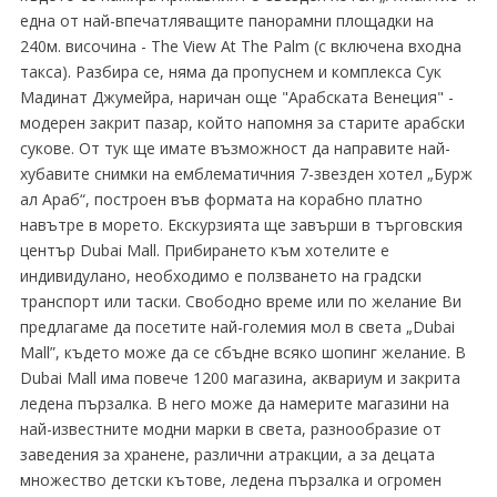
една от най-впечатляващите панорамни площадки на
240м. височина - The View At The Palm (с включена входна
такса). Разбира се, няма да пропуснем и комплекса Сук
Мадинат Джумейра, наричан още "Арабската Венеция" -
модерен закрит пазар, който напомня за старите арабски
сукове. От тук ще имате възможност да направите най-
хубавите снимки на емблематичния 7-звезден хотел „Бурж
ал Араб“, построен във формата на корабно платно
навътре в морето. Екскурзията ще завърши в търговския
център Dubai Mall. Прибирането към хотелите е
индивидулано, необходимо е ползването на градски
транспорт или таски. Свободно време или по желание Ви
предлагаме да посетите най-големия мол в света „Dubai
Mall”, където може да се сбъдне всяко шопинг желание. В
Dubai Mall има повече 1200 магазина, аквариум и закрита
ледена пързалка. В него може да намерите магазини на
най-известните модни марки в света, разнообразие от
заведения за хранене, различни атракции, а за децата
множество детски кътове, ледена пързалка и огромен