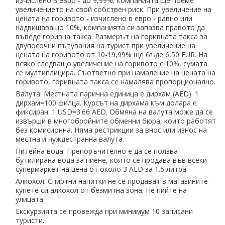
изчислено в евро - до 9,99%, компанията ще поеме
увеличението на свой собствен риск. При увеличение на
цената на горивото - изчислено в евро - равно или
надвишаващо 10%, компанията си запазва правото да
въведе горивна такса. Размерът на горивната такса за
двупосочни пътувания на турист при увеличение на
цената на горивото от 10-19,99% ще бъде 6,50 EUR. На
всяко следващо увеличение на горивото с 10%, сумата
се мултиплицира. Съответно при намаление на цената на
горивото, горивната такса се намалява пропорционално.
Валута: Местната парична единица е дирхам (AED). 1
дирхам=100 филца. Курсът на дирхама към долара е
фиксиран. 1 USD=3.66 AED. Обмяна на валута може да се
извърши в многобройните обменни бюра, които работят
без комисионна. Няма рестрикции за внос или износ на
местна и чуждестранна валута.
Питейна вода: Препоръчително е да се ползва
бутилирана вода за пиене, която се продава във всеки
супермаркет на цена от около 3 AED за 1.5 литра.
Алкохол: Спиртни напитки не се продават в магазините -
купете си алкохол от безмитна зона. Не пийте на
улицата.
Екскурзията се провежда при минимум 10 записани
туристи.