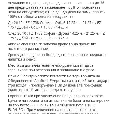
Анулации: от деня, следващ деня на записването до 36
ден преди датата на заминаване - 50% от основната
цена на екскурзията; от 35 ден до деня на заминаване -
100% от общата цена на екскурзията.
До 26.10 : FZ 1758 София - Дубай 15:25 ч. - 21:25 ч.; FZ
1757 Дубай - София 10:00 - 14:25 ч.
След 26.10 : FZ 1758 София - Дубай 14:25 ч. - 21:25 ч.; FZ
1757 Дубай - София 09:40 - 13:25 ч.
Авиокомпанията си запазва правото да променят
полетното разписание.
Срещу доплащане на борда допълнително се предлагат
напитки и снакс.
Места за допълнителните екскурзии могат да се
гарантират при резервация и заплащане в офиса.
Важно: Електрическите контакти на територията на
Обединениете Арабски Емирства са с английски стандарт
(три входа) - препоръчваме Ви да вземете преходник
(адаптор) от България преди отпътуване.
Горивни такси при увеличение на цената на горивото:
Цените на горивата са изчислени на базата на котировки
на горивото (810 USD ∕ тон и обменен курс 1.1036
EUR∕USD). При увеличение на цената на горивото -