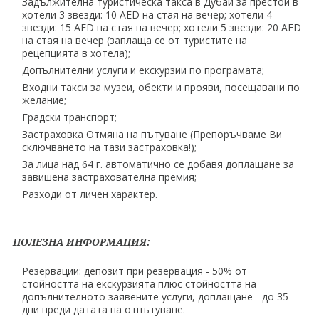
Задължителна туристическа такса в Дубай за престой в
хотели 3 звезди: 10 AED на стая на вечер; хотели 4
звезди: 15 AED на стая на вечер; хотели 5 звезди: 20 AED
на стая на вечер (заплаща се от туристите на
рецепцията в хотела);
Допълнителни услуги и екскурзии по програмата;
Входни такси за музеи, обекти и прояви, посещавани по
желание;
Градски транспорт;
Застраховка Отмяна на пътуване (Препоръчваме Ви
сключването на тази застраховка!);
За лица над 64 г. автоматично се добавя доплащане за
завишена застрахователна премия;
Разходи от личен характер.
ПОЛЕЗНА ИНФОРМАЦИЯ:
Резервации: депозит при резервация - 50% от
стойността на екскурзията плюс стойността на
допълнителното заявените услуги, доплащане - до 35
дни преди датата на отпътуване.