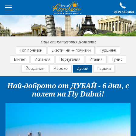
0879 580 864
ПРЕПОРЪЧАНО
ЕКСКУРЗИИ
Още от категория
Почивки
ПОЧИВКИ
Топ почивки
Екзотични ☀️ почивки
Турция☀️
Египет
Испания
Португалия
Италия
Тунис
ОЩЕ
Йордания
Мароко
Дубай
Гърция
За нас
Форма за запитване
Най-доброто от ДУБАЙ - 6 дни, с
Контакти
Условия за записване
полет на Fly Dubai!
Политика за лични
Документи
данни
ПОСЛЕДВАЙТЕ НИ