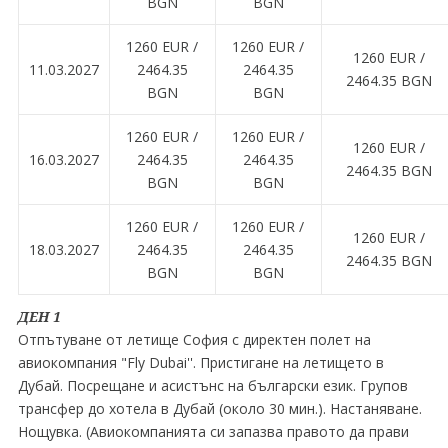
BGN
BGN
1260 EUR ∕
1260 EUR ∕
1260 EUR ∕
11.03.2027
2464.35
2464.35
2464.35 BGN
BGN
BGN
1260 EUR ∕
1260 EUR ∕
1260 EUR ∕
16.03.2027
2464.35
2464.35
2464.35 BGN
BGN
BGN
1260 EUR ∕
1260 EUR ∕
1260 EUR ∕
18.03.2027
2464.35
2464.35
2464.35 BGN
BGN
BGN
ДЕН 1
Отпътуване от летище София с директен полет на
авиокомпания "Fly Dubai''. Пристигане на летището в
Дубай. Посрещане и асистънс на български език. Групов
трансфер до хотела в Дубай (около 30 мин.). Настаняване.
Нощувка. (Авиокомпанията си запазва правото да прави