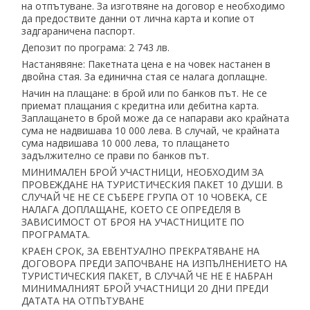
на отпътуване. За изготвяне на договор е необходимо
да предоствите данни от лична карта и копие от
задгараничена паспорт.
Депозит по програма: 2 743 лв.
Настанявяне: Пакетната цена е на човек настанен в
двойна стая. За единична стая се налага доплащне.
Начин на плащане: в брой или по банков път. Не се
приемат плащания с кредитна или дебитна карта.
Заплащането в брой може да се напарави ако крайната
сума не надвишава 10 000 лева. В случай, че крайната
сума надвишава 10 000 лева, то плащането
задължително се прави по банков път.
МИНИМАЛЕН БРОЙ УЧАСТНИЦИ, НЕОБХОДИМ ЗА
ПРОВЕЖДАНЕ НА ТУРИСТИЧЕСКИЯ ПАКЕТ 10 ДУШИ. В
СЛУЧАЙ ЧЕ НЕ СЕ СЪБЕРЕ ГРУПА ОТ 10 ЧОВЕКА, СЕ
НАЛАГА ДОПЛАЩАНЕ, КОЕТО СЕ ОПРЕДЕЛЯ В
ЗАВИСИМОСТ ОТ БРОЯ НА УЧАСТНИЦИТЕ ПО
ПРОГРАМАТА.
КРАЕН СРОК, ЗА ЕВЕНТУАЛНО ПРЕКРАТЯВАНЕ НА
ДОГОВОРА ПРЕДИ ЗАПОЧВАНЕ НА ИЗПЪЛНЕНИЕТО НА
ТУРИСТИЧЕСКИЯ ПАКЕТ, В СЛУЧАЙ ЧЕ НЕ Е НАБРАН
МИНИМАЛНИЯТ БРОЙ УЧАСТНИЦИ 20 ДНИ ПРЕДИ
ДАТАТА НА ОТПЪТУВАНЕ