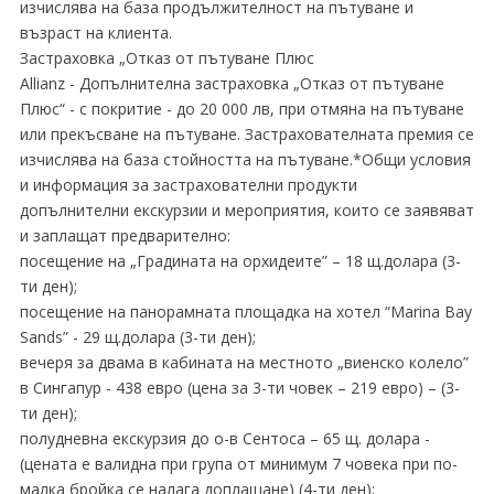
изчислява на база продължителност на пътуване и
възраст на клиента.
Застраховка „Отказ от пътуване Плюс
Allianz - Допълнителна застраховка „Отказ от пътуване
Плюс“ - с покритие - до 20 000 лв, при отмяна на пътуване
или прекъсване на пътуване. Застрахователната премия се
изчислява на база стойността на пътуване.*Общи условия
и информация за застрахователни продукти
допълнителни екскурзии и мероприятия, които се заявяват
и заплащат предварително:
посещение на „Градината на орхидеите” – 18 щ.долара (3-
ти ден);
посещение на панорамната площадка на хотел “Marina Bay
Sands” - 29 щ.долара (3-ти ден);
вечеря за двама в кабината на местното „виенско колело”
в Сингапур - 438 евро (цена за 3-ти човек – 219 евро) – (3-
ти ден);
полудневна екскурзия до о-в Сентоса – 65 щ. долара -
(цената е валидна при група от минимум 7 човека при по-
малка бройка се налага доплащане) (4-ти ден);