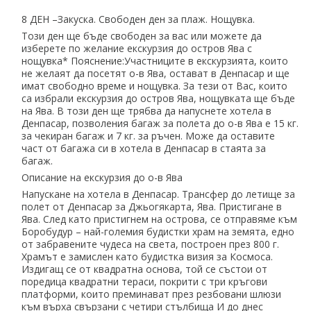
8 ДЕН –Закуска. Свободен ден за плаж. Нощувка.
Този ден ще бъде свободен за вас или можете да
изберете по желание екскурзия до остров Ява с
нощувка* Пояснение:Участниците в екскурзията, които
не желаят да посетят о-в Ява, остават в Денпасар и ще
имат свободно време и нощувка. За тези от Вас, които
са избрали екскурзия до остров Ява, нощувката ще бъде
на Ява. В този ден ще трябва да напуснете хотела в
Денпасар, позволения багаж за полета до о-в Ява е 15 кг.
за чекиран багаж и 7 кг. за ръчен. Може да оставите
част от багажа си в хотела в Денпасар в стаята за
багаж.
Описание на екскурзия до о-в Ява
Напускане на хотела в Денпасар. Трансфер до летище за
полет от Денпасар за Джьогякарта, Ява. Пристигане в
Ява. След като пристигнем на острова, се отправяме към
Боробудур – най-големия будистки храм на земята, едно
от забравените чудеса на света, построен през 800 г.
Храмът е замислен като будистка визия за Космоса.
Издигащ се от квадратна основа, той се състои от
поредица квадратни тераси, покрити с три кръгови
платформи, които преминават през резбовани шлюзи
към върха свързани с четири стълбища И до днес