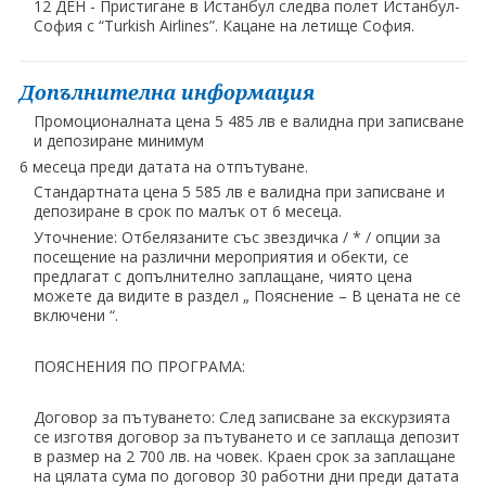
12 ДЕН - Пристигане в Истанбул следва полет Истанбул-
София с “Turkish Airlines”. Кацане на летище София.
Допълнителна информация
Промоционалната цена 5 485 лв е валидна при записване
и депозиране минимум
6 месеца преди датата на отпътуване.
Стандартната цена 5 585 лв е валидна при записване и
депозиране в срок по малък от 6 месеца.
Уточнение: Отбелязаните със звездичка / * / опции за
посещение на различни мероприятия и обекти, се
предлагат с допълнително заплащане, чиято цена
можете да видите в раздел „ Пояснение – В цената не се
включени “.
ПОЯСНЕНИЯ ПО ПРОГРАМА:
Договор за пътуването: След записване за екскурзията
се изготвя договор за пътуването и се заплаща депозит
в размер на 2 700 лв. на човек. Краен срок за заплащане
на цялата сума по договор 30 работни дни преди датата