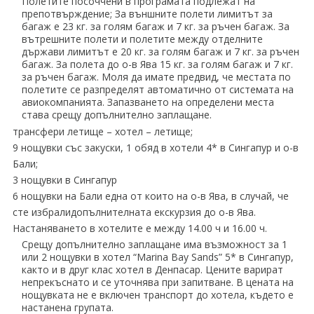
Полетите посоччени в програмата подлежат на
препотвърждение; За външните полети лимитът за
багаж е 23 кг. за голям багаж и 7 кг. за ръчен багаж. За
вътрешните полети и полетите между отделните
държави лимитът е 20 кг. за голям багаж и 7 кг. за ръчен
багаж. За полета до о-в Ява 15 кг. за голям багаж и 7 кг.
за ръчен багаж. Моля да имате предвид, че местата по
полетите се разпределят автоматично от системата на
авиокомпанията. Запазването на определени места
става срещу допълнително заплащане.
трансфери летище – хотел – летище;
9 нощувки със закуски, 1 обяд в хотели 4* в Сингапур и о-в
Бали;
3 нощувки в Сингапур
6 нощувки на Бали една от които на о-в Ява, в случай, че
сте избралидопълнителната екскурзия до о-в Ява.
Настаняването в хотелите е между 14.00 ч и 16.00 ч.
Срещу допълнително заплащане има възможност за 1
или 2 нощувки в хотел “Marina Bay Sands” 5* в Сингапур,
както и в друг клас хотел в Денпасар. Цените варират
непрекъснато и се уточнява при запитване. В цената на
нощувката не е включен транспорт до хотела, където е
настанена групата.