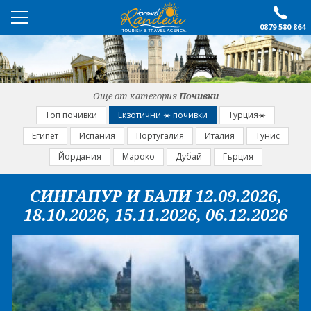
0879 580 864
ПРЕПОРЪЧАНО
ЕКСКУРЗИИ
Още от категория
Почивки
ПОЧИВКИ
Топ почивки
Екзотични ☀️ почивки
Турция☀️
Египет
Испания
Португалия
Италия
Тунис
ОЩЕ
Йордания
Мароко
Дубай
Гърция
За нас
Форма за запитване
СИНГАПУР И БАЛИ 12.09.2026,
Контакти
Условия за записване
18.10.2026, 15.11.2026, 06.12.2026
Политика за лични
Документи
данни
ПОСЛЕДВАЙТЕ НИ