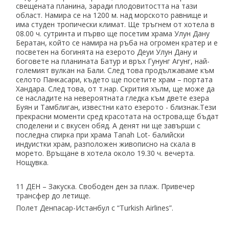
свещената планина, заради плодовитостта на тази
област. Намира се на 1200 м. над морското равнище и
има студен тропически климат. Ще тръгнем от хотела в
08.00 ч. сутринта и първо ще посетим храма Улун Дану
Бератан, който се намира на ръба на огромен кратер и е
посветен на богинята на езерото Деуи Улун Дану и
боговете на планината Батур и връх Гунунг Агунг, най-
големият вулкан на Бали. След това продължаваме към
селото Панкасари, където ще посетите храм – портата
Хандара. След това, от т.нар. Скрития хълм, ще може да
се насладите на невероятната гледка към двете езера
Буян и Тамблиган, известни като езерото - близнак.Тези
прекрасни моменти сред красотата на острова,ще бъдат
споделени и с вкусен обяд. А денят ни ще завърши с
последна спирка при храма Tanah Lot- балийски
индуистки храм, разположен живописно на скала в
морето. Връщане в хотела около 19.30 ч. вечерта.
Нощувка.
11 ДЕН – Закуска. Свободен ден за плаж. Привечер
трансфер до летище.
Полет Денпасар-Истанбул с “Turkish Airlines”.