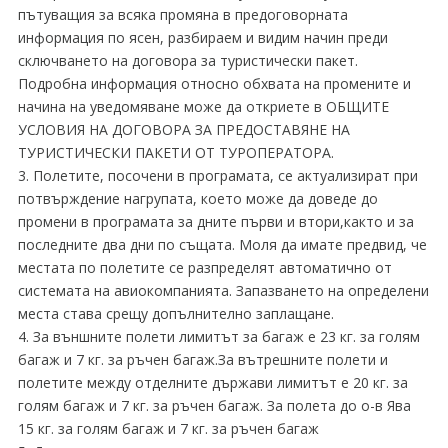
пътуващия за всяка промяна в предоговорната
информация по ясен, разбираем и видим начин преди
сключването на договора за туристически пакет.
Подробна информация относно обхвата на промените и
начина на уведомяване може да откриете в ОБЩИТЕ
УСЛОВИЯ НА ДОГОВОРА ЗА ПРЕДОСТАВЯНЕ НА
ТУРИСТИЧЕСКИ ПАКЕТИ ОТ ТУРОПЕРАТОРА.
3. Полетите, посочени в програмата, се актуализират при
потвърждение нагрупата, което може да доведе до
промени в програмата за дните първи и втори,както и за
последните два дни по същата. Моля да имате предвид, че
местата по полетите се разпределят автоматично от
системата на авиокомпанията. Запазването на определени
места става срещу допълнително заплащане.
4. За външните полети лимитът за багаж е 23 кг. за голям
багаж и 7 кг. за ръчен багаж.За вътрешните полети и
полетите между отделните държави лимитът е 20 кг. за
голям багаж и 7 кг. за ръчен багаж. За полета до о-в Ява
15 кг. за голям багаж и 7 кг. за ръчен багаж