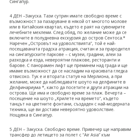
Сингапур.
4 ДЕН –Закуска. Тази сутрин имате свободно време с
възможност за пазаруване в някой от многото молове
или в Китайския квартал, където е раят на сувенирите
лечебните мехлеми. След обяд, по желание може да се
включите в полудневна екскурзия до остров Сентоса.*
Наречен „Островът на удоволствията”, той е най-
посещаваната градска атракция, считан и за прародител
на сингапурските паркове – с музеи, градини, алеи за
разходка и езда, невероятни плажове, ресторанти и
барове. С панорамен лифт ще преминем над града и ще
имаме възможност да се насладим на красивата гледка
отвисоко. Тук е и втората статуя на Мерлиона, а при
желание, може да наблюдавате шоуто на делфините в
Делфинариума *, както да посетите и други атракции на
острова. Ще има и свободно време за плаж. Вечерта –
посещение на шоуто „Крилете на времето“, където
танцът на цветните фонтани, създаден с най-модерната
техника, ще ви достави невероятно удоволствие.
Нощувка в Сингапур.
5 ДЕН – Закуска. Свободно време. Привечер ще направим
трансфер до летището за полет с “Air Asia” към