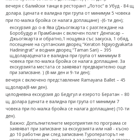
вечеря с балийски танци в ресторант „Лотос” в Убуд - 84 щ.
долара. (цената е валидна при група от минимум 5 човека
при по-малка бройка се налага доплащане) -(6-ти ден);
екскурзия до о-в Ява (Джьогякарта с разглеждане на
Боробудур и Прамбанан с включен полет Денпасар –
Джьогякарта и обратно,1 нощувка със закуска, 1 обяд,
посещение на султанския дворец “Keraton Ngayogyakarta
Hadiningrat” и водния дворец “Taman Sari) – 395
щ.долара(цената е валидна при група от минимум 8
човека при по-малка бройка се налага доплащане. За
екскурзията местата се заявяват предварително още
при записване. ) (8-ми ден и 9-ти ден);
вечеря с включено представление Ramayana Ballet – 45
щ.долара(8-ми ден).
целодневна екскурзия до Бедугул и езерото Бератан – 80
щ. долара (цената е валидна при група от минимум 7
човека при по-малка бройка се налага доплащане) (10-ти
ден).
Важно: Допълнителните мероприятия по програма се
заявяват при записване за екскурзията или най - късно
до 10 работни дни след записване.Туроператорът не
носи отговорност, ако срокът за записване не е спазен