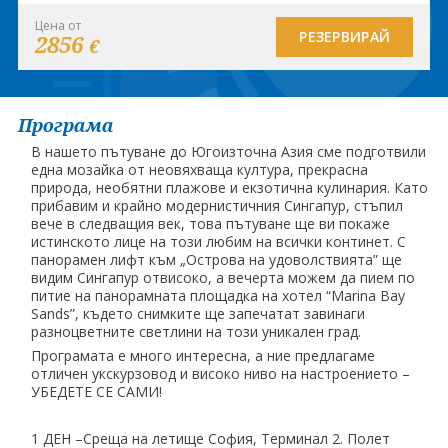
Цена от
РЕЗЕРВИРАЙ
2856
€
Програма
В нашето пътуване до Югоизточна Азия сме подготвили
една мозайка от неовяхваща култура, прекрасна
природа, необятни плажове и екзотична кулинария. Като
прибавим и крайно модернистичния Сингапур, стъпил
вече в следващия век, това пътуване ще ви покаже
истинското лице на този любим на всички континет. С
панорамен лифт към „Острова на удоволствията” ще
видим Сингапур отвисоко, а вечерта можем да пием по
питие на панорамната площадка на хотел “Marina Bay
Sands”, където снимките ще запечатат завинаги
разноцветните светлини на този уникален град.
Програмата е много интересна, а ние предлагаме
отличен укскурзовод и високо ниво на настроението –
УБЕДЕТЕ СЕ САМИ!
1 ДЕН –Среща на летище София, Терминал 2. Полет