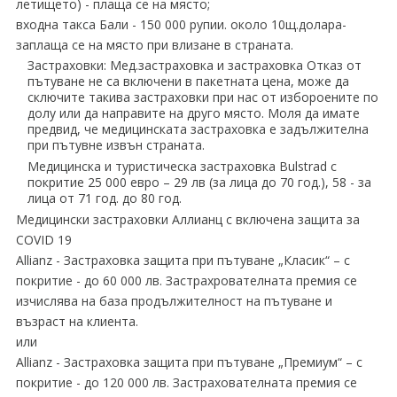
летището) - плаща се на място;
входна такса Бали - 150 000 рупии. около 10щ.долара-
заплаща се на място при влизане в страната.
Застраховки: Мед.застраховка и застраховка Отказ от
пътуване не са включени в пакетната цена, може да
сключите такива застраховки при нас от избороените по
долу или да направите на друго място. Моля да имате
предвид, че медицинската застраховка е задължителна
при пътувне извън страната.
Медицинска и туристическа застраховка Bulstrad с
покритие 25 000 евро – 29 лв (за лица до 70 год.), 58 - за
лица от 71 год. до 80 год.
Медицински застраховки Аллианц с включена защита за
COVID 19
Allianz - Застраховка защита при пътуване „Класик“ – с
покритие - до 60 000 лв. Застрахрователната премия се
изчислява на база продължителност на пътуване и
възраст на клиента.
или
Allianz - Застраховка защита при пътуване „Премиум“ – с
покритие - до 120 000 лв. Застрахователната премия се