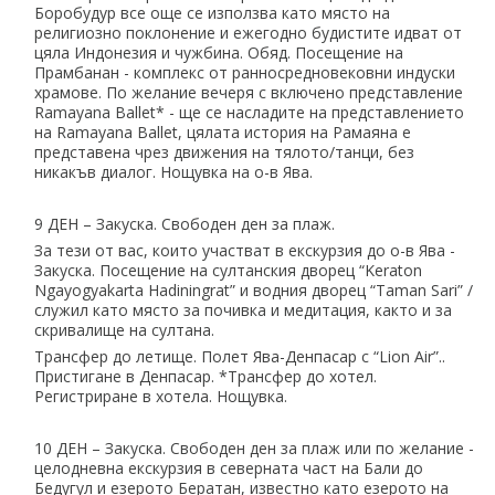
Боробудур все още се използва като място на
религиозно поклонение и ежегодно будистите идват от
цяла Индонезия и чужбина. Обяд. Посещение на
Прамбанан - комплекс от ранносредновековни индуски
храмове. По желание вечеря с включено представление
Ramayana Ballet* - ще се насладите на представлението
на Ramayana Ballet, цялата история на Рамаяна е
представена чрез движения на тялото/танци, без
никакъв диалог. Нощувка на о-в Ява.
9 ДЕН – Закуска. Свободен ден за плаж.
За тези от вас, които участват в екскурзия до о-в Ява -
Закуска. Посещение на султанския дворец “Keraton
Ngayogyakarta Hadiningrat” и водния дворец “Taman Sari” /
служил като място за почивка и медитация, както и за
скривалище на султана.
Трансфер до летище. Полет Ява-Денпасар с “Lion Air”..
Пристигане в Денпасар. *Трансфер до хотел.
Регистриране в хотела. Нощувка.
10 ДЕН – Закуска. Свободен ден за плаж или по желание -
целодневна екскурзия в северната част на Бали до
Бедугул и езерото Бератан, известно като езерото на