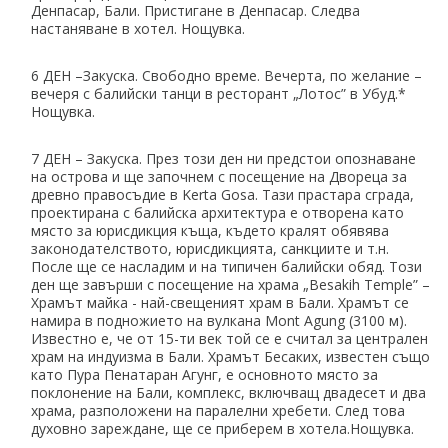
Денпасар, Бали. Пристигане в Денпасар. Следва
настаняване в хотел. Нощувка.
6 ДЕН –Закуска. Свободно време. Вечерта, по желание –
вечеря с балийски танци в ресторант „Лотос” в Убуд.*
Нощувка.
7 ДЕН – Закуска. През този ден ни предстои опознаване
на острова и ще започнем с посещение на Двореца за
древно правосъдие в Kerta Gosa. Тази прастара сграда,
проектирана с балийска архитектура е отворена като
място за юрисдикция къща, където кралят обявява
законодателството, юрисдикцията, санкциите и т.н.
После ще се насладим и на типичен балийски обяд. Този
ден ще завърши с посещение на храма „Besakih Temple” –
Храмът майка - най-свещеният храм в Бали. Храмът се
намира в подножието на вулкана Mont Agung (3100 м).
Известно е, че от 15-ти век той се е считал за централен
храм на индуизма в Бали. Храмът Бесаких, известен също
като Пура Пенатаран Агунг, е основното място за
поклонение на Бали, комплекс, включващ двадесет и два
храма, разположени на паралелни хребети. След това
духовно зареждане, ще се приберем в хотела.Нощувка.