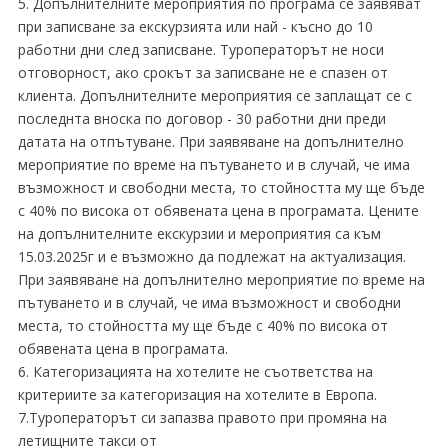
5. Допълнителните мероприятия по програма се заявяват
при записване за екскурзията или най - късно до 10
работни дни след записване. Туроператорът не носи
отговорност, ако срокът за записване не е спазен от
клиента. Допълнителните мероприятия се заплащат се с
последнта вноска по договор - 30 работни дни преди
датата на отпътуване. При заявяване на допълнително
мероприятие по време на пътуването и в случай, че има
възможност и свободни места, то стойността му ще бъде
с 40% по висока от обявената цена в програмата. Цените
на допълнителните екскурзии и мероприятия са към
15.03.2025г и е възможно да подлежат на актуализация.
При заявяване на допълнително мероприятие по време на
пътуването и в случай, че има възможност и свободни
места, то стойността му ще бъде с 40% по висока от
обявената цена в програмата.
6. Категоризацията на хотелите не съответства на
критериите за категоризация на хотелите в Европа.
7.Туроператорът си запазва правото при промяна на
летищните такси от