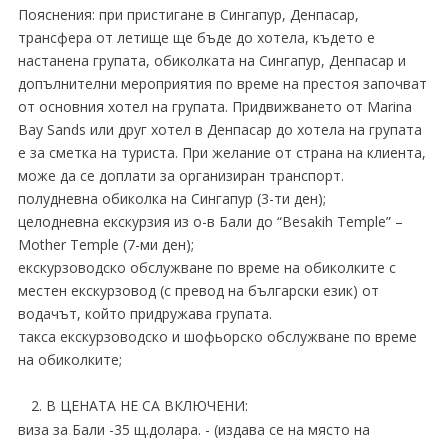
Пояснения: при пристигане в Сингапур, Денпасар,
трансфера от летище ще бъде до хотела, където е
настанена групата, обиколката на Сингапур, Денпасар и
допълнителни мероприятия по време на престоя започват
от основния хотел на групата. Придвижването от Marina
Bay Sands или друг хотел в Денпасар до хотела на групата
е за сметка на туриста. При желание от страна на клиента,
може да се доплати за организиран транспорт.
полудневна обиколка на Сингапур (3-ти ден);
целодневна екскурзия из о-в Бали до “Besakih Temple” –
Mother Temple (7-ми ден);
екскурзоводско обслужване по време на обиколките с
местен екскурзовод (с превод на български език) от
водачът, който придружава групата.
такса екскурзоводско и шофьорско обслужване по време
на обиколките;
2. В ЦЕНАТА НЕ СА ВКЛЮЧЕНИ:
виза за Бали -35 щ.долара. - (издава се на място на