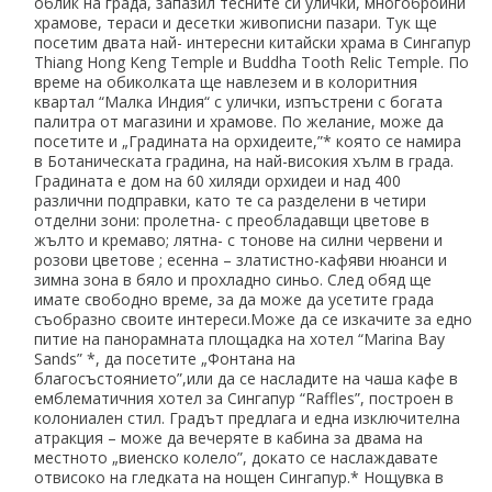
облик на града, запазил тесните си улички, многобройни
храмове, тераси и десетки живописни пазари. Тук ще
посетим двата най- интересни китайски храма в Сингапур
Thiang Hong Keng Temple и Buddha Tooth Relic Temple. По
време на обиколката ще навлезем и в колоритния
квартал “Малка Индия“ с улички, изпъстрени с богата
палитра от магазини и храмове. По желание, може да
посетите и „Градината на орхидеите,”* която се намира
в Ботаническата градина, на най-високия хълм в града.
Градината е дом на 60 хиляди орхидеи и над 400
различни подправки, като те са разделени в четири
отделни зони: пролетна- с преобладавщи цветове в
жълто и кремаво; лятна- с тонове на силни червени и
розови цветове ; есенна – златистно-кафяви нюанси и
зимна зона в бяло и прохладно синьо. След обяд ще
имате свободно време, за да може да усетите града
съобразно своите интереси.Може да се изкачите за едно
питие на панорамната площадка на хотел “Marina Bay
Sands” *, да посетите „Фонтана на
благосъстоянието”,или да се насладите на чаша кафе в
емблематичния хотел за Сингапур “Raffles”, построен в
колониален стил. Градът предлага и една изключителна
атракция – може да вечеряте в кабина за двама на
местното „виенско колело”, докато се наслаждавате
отвисоко на гледката на нощен Сингапур.* Нощувка в