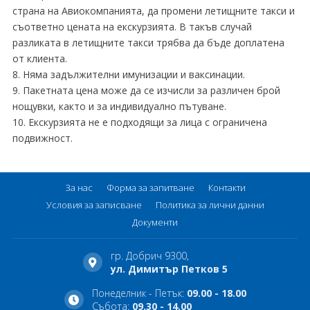
страна на Авиокомпанията, да промени летищните такси и
съответно цената на екскурзията. В такъв случай
разликата в летищните такси трябва да бъде доплатена
от клиента.
8. Няма задължителни имунизации и ваксинации.
9. Пакетната цена може да се изчисли за различен брой
нощувки, както и за индивидуално пътуване.
10. Екскурзията не е подходящи за лица с ограничена
подвижност.
За нас
Форма за запитване
Контакти
Условия за записване
Политика за лични данни
Документи
гр. Добрич 9300,
ул. Димитър Петков 5
Понеделник - Петък:
09.00 - 18.00
Събота:
09.30 - 14.00