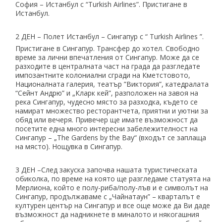
София – Истанбул с “Turkish Airlines”. Пристигане в
Истанбул.
2 ДЕН – Полет Истанбул – Сингапур с “ Turkish Airlines ”.
Пристигане в Сингапур. Трансфер до хотел. Свободно
време за лични впечатления от Сингапур. Може да се
разходите в централната част на града да разгледате
импозантните колониални сгради на Кметстовото,
Националната галерия, театър ”Виктория”, катедралата
“Сейнт Андрю” и „Кларк кей”, разположен на завоя на
река Сингапур, чудесно място за разходка, където се
намират множество ресторантчета, приятни и уютни за
обяд или вечеря. Привечер ще имате възможност да
посетите една много интересни забележителност на
Сингапур – „The Gardens by the Bay“ (входът се заплаща
на място). Нощувка в Сингапур.
3 ДЕН –След закуска започва нашата туристическата
обиколка, по време на която ще разгледаме статуята на
Мерлиона, който е полу-риба/полу-лъв и е символът на
Сингапур, продължаваме с „Чайнатаун” – кварталът е
културен център на Сингапур и все още може да Ви даде
възможност да надникнете в миналото и някогашния