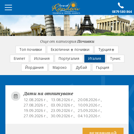
0879 580 864
ПРЕПОРЪЧАНО
ЕКСКУРЗИИ
Още от категория
Почивки
ПОЧИВКИ
Топ почивки
Екзотични ☀️ почивки
Турция☀️
Египет
Испания
Португалия
Италия
Тунис
ОЩЕ
Йордания
Мароко
Дубай
Гърция
За нас
Форма за запитване
Контакти
Условия за записване
Дати на отпътуване
Политика за лични
Документи
12.08.2026 г.,
13.08.2026 г.,
20.08.2026 г.,
данни
27.08.2026 г.,
03.09.2026 г.,
10.09.2026 г.,
19.09.2026 г.,
23.09.2026 г.,
25.09.2026 г.,
27.09.2026 г.,
30.09.2026 г.,
04.10.2026 г.
ПОСЛЕДВАЙТЕ НИ
РЕЗЕРВИРАЙ