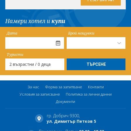
Намери хотел и
купи
Дата
Брой нощувки
Туристи
2 възрастни / 0 деца
За нас
Форма за запитване
Контакти
Условия за записване
Политика за лични данни
Документи
гр. Добрич 9300,
ул. Димитър Петков 5