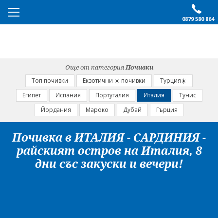
0879 580 864
ПРЕПОРЪЧАНО
ЕКСКУРЗИИ
Още от категория
Почивки
ПОЧИВКИ
Топ почивки
Екзотични ☀️ почивки
Турция☀️
Египет
Испания
Португалия
Италия
Тунис
ОЩЕ
Йордания
Мароко
Дубай
Гърция
За нас
Форма за запитване
Почивка в ИТАЛИЯ - САРДИНИЯ -
Контакти
Условия за записване
райският остров на Италия, 8
Политика за лични
Документи
дни със закуски и вечери!
данни
ПОСЛЕДВАЙТЕ НИ