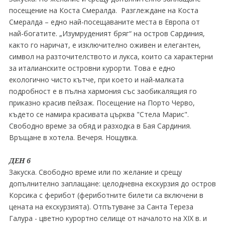
посещение на Коста Смералда. Разглеждане на Коста
Смералда – едно най-посещаваните места в Европа от
най-богатите. „Изумруденият бряг“ на остров Сардиния,
както го наричат, е изключително оживен и елегантен,
символ на разточителството и лукса, които са характерни
за италианските островни курорти. Това е едно
екологично чисто кътче, при което и най-малката
подробност е в пълна хармония със заобикалящия го
приказно красив пейзаж. Посещение на Порто Черво,
където се намира красивата църква "Стела Марис".
Свободно време за обяд и разходка в Бая Сардиния.
Връщане в хотела. Вечеря. Нощувка.
ДЕН 6
Закуска. Свободно време или по желание и срещу
допълнително заплащане: целодневна екскурзия до остров
Корсика с ферибот (фериботните билети са включени в
цената на екскурзията). Отпътуване за Санта Тереза
Галура - цветно курортно селище от началото на XIX в. и