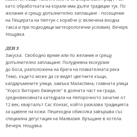
като обработката на корали има дълги традиции тук. По
желание и срещу допълнително заплащане - посещение
на Пещерата на Нептун с корабче (с включена входна
такса и при подходящи метеорологични условия). Вечеря.
Нощувка.
ДЕН 3
Закуска. Свободно време или по желание и срещу
допълнително заплащане: Полудневна екскурзия
до Боса, разположена на брега на плавателната река
Темо, където може да се видят цветните къщи,
калдаръмените улици, замъка Маласпина, главната улица
"Корсо Виторио Емануеле" в долната част на града,
средновековната катедрала на Непорочното зачатие от
12 век, кварталът Сас Конзас, който разказва традицията
за щавене на кожи. Пешеходна обиколка завършва със
специална дегустация на Малвазия. Връщане в хотела.
Вечеря. Нощувка.