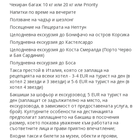
Чекиран багаж 10 кг или 20 кг или Priority
Напитки по време на вечерите
Ползване на чадър и шезлонг
Посещение на Пещерата на Нептун
Целодневна екскурзия до Бонифачо на остров Корсика
Полудневна екскурзия до Кастелсардо
Целодневна екскурзия до Коста Смералда (Порто Черво
и Бая Сардиния)
Полудневна екскурзия до Боса
Такса престой в Италия, която се заплаща на
рецепцията на всеки хотел - 3-4 EUR на турист на ден (в
хотел 2 звезди и 3 звезди) и 5-6 EUR на турист на ден (в
хотел 4 звезди)
Бакшиши за шофьор и екскурзовод: 5 EUR на турист на
ден (заплащат се задължително на място, на
екскурзовода, в зависимост от предоставената услуга, в
брой). Културните особености на дестинацията
предполагат заплащането на бакшиш в посочения
размер, което показва уважение към работата на
съответните лица и прави приятно впечатление;
Входни такси и билети за музеи, обекти и прояви,