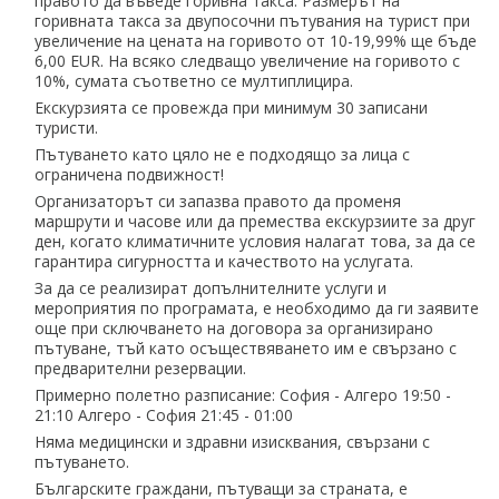
правото да въведе горивна такса. Размерът на
горивната такса за двупосочни пътувания на турист при
увеличение на цената на горивото от 10-19,99% ще бъде
6,00 EUR. На всяко следващо увеличение на горивото с
10%, сумата съответно се мултиплицира.
Екскурзията се провежда при минимум 30 записани
туристи.
Пътуването като цяло не е подходящо за лица с
ограничена подвижност!
Организаторът си запазва правото да променя
маршрути и часове или да премества екскурзиите за друг
ден, когато климатичните условия налагат това, за да се
гарантира сигурността и качеството на услугата.
За да се реализират допълнителните услуги и
мероприятия по програмата, е необходимо да ги заявите
още при сключването на договора за организирано
пътуване, тъй като осъществяването им е свързано с
предварителни резервации.
Примерно полетно разписание: София - Алгеро 19:50 -
21:10 Алгеро - София 21:45 - 01:00
Няма медицински и здравни изисквания, свързани с
пътуването.
Българските граждани, пътуващи за страната, е