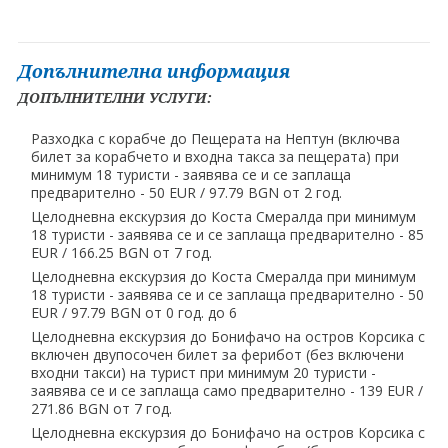
Допълнителна информация
ДОПЪЛНИТЕЛНИ УСЛУГИ:
Разходка с корабче до Пещерата на Нептун (включва
билет за корабчето и входна такса за пещерата) при
минимум 18 туристи - заявява се и се заплаща
предварително - 50 EUR ∕ 97.79 BGN от 2 год.
Целодневна екскурзия до Коста Смералда при минимум
18 туристи - заявява се и се заплаща предварително - 85
EUR ∕ 166.25 BGN от 7 год.
Целодневна екскурзия до Коста Смералда при минимум
18 туристи - заявява се и се заплаща предварително - 50
EUR ∕ 97.79 BGN от 0 год. до 6
Целодневна екскурзия до Бонифачо на остров Корсика с
включен двупосочен билет за ферибот (без включени
входни такси) на турист при минимум 20 туристи -
заявява се и се заплаща само предварително - 139 EUR ∕
271.86 BGN от 7 год.
Целодневна екскурзия до Бонифачо на остров Корсика с