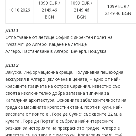
1099 EUR ∕
1099 EUR ∕
1099 EUR ∕
10.10.2026
2149.46
2149.46
2149.46 BGN
BGN
BGN
ДЕН 1
Отпътуване от летище София с директен полет на
"Wizz Air" до Алгеро. Кацане на летище
Алгеро. Настаняване в Алгеро. Вечеря. Нощувка.
ДЕН 2
Закуска. Информационна среща. Полудневна пешеходна
екскурзия в Алгеро (включена в цената) – едно от най-
красивите градчета на остров Сардиния, известно със
своята изключително добре запазена типична за
Каталуния архитектура. Основните забележителности на
града са масивните крепостни стени, порти и кули, най-
високата от които е „Торе де Сулис“ със своите 22 м, а
кулата „Торе ди Порта“ е събрала най-интересните
разкази за историята на прекрасното градче. Алгеро е
известен също така и с името си „Кораловия град“, тъй