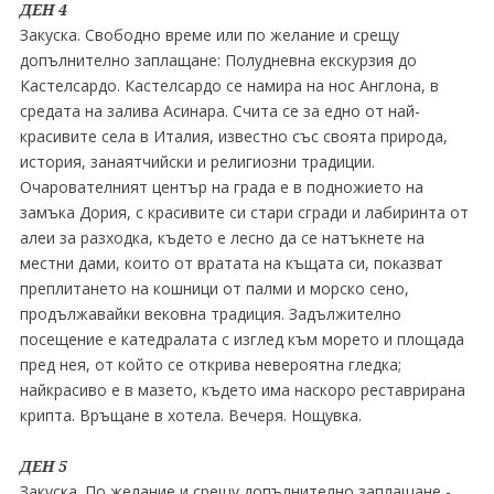
ДЕН 4
Закуска. Свободно време или по желание и срещу
допълнително заплащане: Полудневна екскурзия до
Кастелсардо. Кастелсардо се намира на нос Англона, в
средата на залива Асинара. Счита се за едно от най-
красивите села в Италия, известно със своята природа,
история, занаятчийски и религиозни традиции.
Очарователният център на града е в подножието на
замъка Дория, с красивите си стари сгради и лабиринта от
алеи за разходка, където е лесно да се натъкнете на
местни дами, които от вратата на къщата си, показват
преплитането на кошници от палми и морско сено,
продължавайки вековна традиция. Задължително
посещение е катедралата с изглед към морето и площада
пред нея, от който се открива невероятна гледка;
найкрасиво е в мазето, където има наскоро реставрирана
крипта. Връщане в хотела. Вечеря. Нощувка.
ДЕН 5
Закуска. По желание и срещу допълнително заплащане -