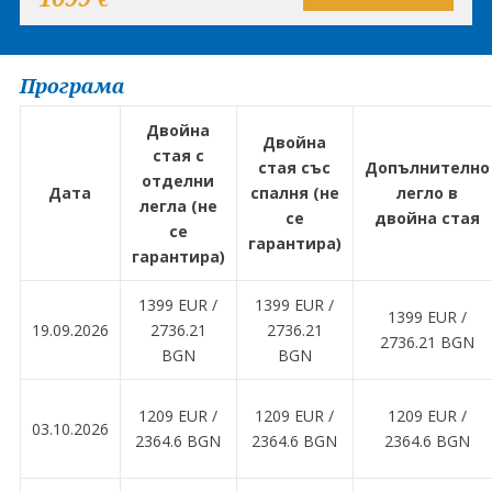
Програма
Двойна
Двойна
стая с
стая със
Допълнително
отделни
Дата
спалня (не
легло в
легла (не
се
двойна стая
се
гарантира)
гарантира)
1399 EUR ∕
1399 EUR ∕
1399 EUR ∕
19.09.2026
2736.21
2736.21
2736.21 BGN
BGN
BGN
1209 EUR ∕
1209 EUR ∕
1209 EUR ∕
03.10.2026
2364.6 BGN
2364.6 BGN
2364.6 BGN