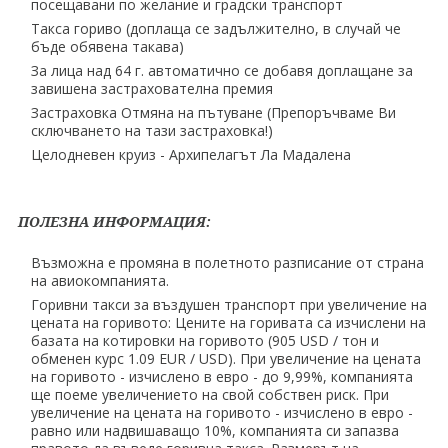
посещавани по желание и градски транспорт
Такса гориво (доплаща се задължително, в случай че
бъде обявена такава)
За лица над 64 г. автоматично се добавя доплащане за
завишена застрахователна премия
Застраховка Отмяна на пътуване (Препоръчваме Ви
сключването на тази застраховка!)
Целодневен круиз - Архипелагът Ла Мадалена
ПОЛЕЗНА ИНФОРМАЦИЯ:
Възможна е промяна в полетното разписание от страна
на авиокомпанията.
Горивни такси за въздушен транспорт при увеличение на
цената на горивото: Цените на горивата са изчислени на
базата на котировки на горивото (905 USD ∕ тон и
обменен курс 1.09 EUR ∕ USD). При увеличение на цената
на горивото - изчислено в евро - до 9,99%, компанията
ще поеме увеличението на свой собствен риск. При
увеличение на цената на горивото - изчислено в евро -
равно или надвишаващо 10%, компанията си запазва