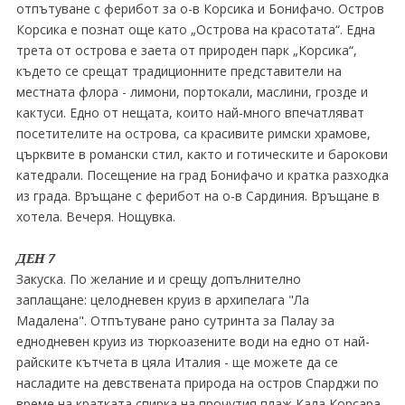
отпътуване с ферибот за о-в Корсика и Бонифачо. Остров
Корсика е познат още като „Острова на красотата“. Една
трета от острова е заета от природен парк „Корсика“,
където се срещат традиционните представители на
местната флора - лимони, портокали, маслини, грозде и
кактуси. Едно от нещата, които най-много впечатляват
посетителите на острова, са красивите римски храмове,
църквите в романски стил, както и готическите и барокови
катедрали. Посещение на град Бонифачо и кратка разходка
из града. Връщане с ферибот на о-в Сардиния. Връщане в
хотела. Вечеря. Нощувка.
ДЕН 7
Закуска. По желание и и срещу допълнително
заплащане: целодневен круиз в архипелага "Ла
Мадалена". Отпътуване рано сутринта за Палау за
еднодневен круиз из тюркоазените води на едно от най-
райските кътчета в цяла Италия - ще можете да се
насладите на девствената природа на остров Спарджи по
време на кратката спирка на прочутия плаж Кала Корсара.