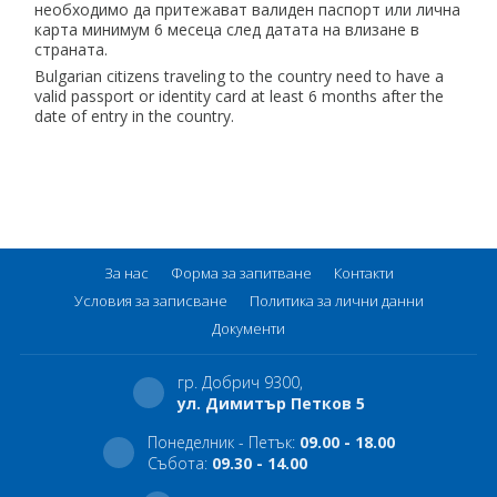
необходимо да притежават валиден паспорт или лична
карта минимум 6 месеца след датата на влизане в
страната.
Bulgarian citizens traveling to the country need to have a
valid passport or identity card at least 6 months after the
date of entry in the country.
За нас
Форма за запитване
Контакти
Условия за записване
Политика за лични данни
Документи
гр. Добрич 9300,
ул. Димитър Петков 5
Понеделник - Петък:
09.00 - 18.00
Събота:
09.30 - 14.00