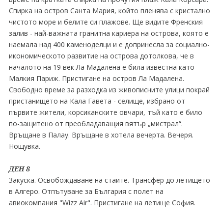
Спирка на остров Санта Мария, който пленява с кристално
чистото море и белите си плажове. Ще видите Френския
залив - най-важната гранитна кариера на острова, която е
наемала над 400 каменоделци и е допринесла за социално-
икономическото развитие на острова дотолкова, че в
началото на 19 век Ла Мадалена е била известна като
Малкия Париж. Пристигане на остров Ла Мадалена.
Свободно време за разходка из живописните улици покрай
пристанището на Кала Гавета - селище, избрано от
първите жители, корсиканските овчари, тъй като е било
по-защитено от преобладаващия вятър „мистрал“.
Връщане в Палау. Връщане в хотела вечерта. Вечеря.
Нощувка.
ДЕН 8
Закуска. Освобождаване на стаите. Трансфер до летището
в Алгеро. Отпътуване за България с полет на
авиокомпания "Wizz Air". Пристигане на летище София.