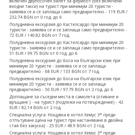
включен двупосочен билет за ферибот (без включени
входни такси) на турист при минимум 20 туристи -
заявява се и се заплаща само предварително - 119 EUR ∕
232.74 BGN от 0 год. до 6
Полудневна екскурзия до Кастелсардо при минимум 20
туристи - заявява се и се заплаща само предварително -
72 EUR ∕ 140.82 BGN от 7 год.
Полудневна екскурзия до Кастелсардо при минимум 20
туристи - заявява се и се заплаща само предварително -
51 EUR ∕ 99.75 BGN от 0 год. до 6
Полудневна екскурзия до Боса на български език при
минимум 20 туристи - заявява се и се заплаща
предварително - 68 EUR ∕ 133 BGN от 7 год.
Полудневна екскурзия до Боса на български език при
минимум 20 туристи - заявява се и се заплаща
предварително - 50 EUR ∕ 97.79 BGN от 2 год. до 6
Доплащане за съседни места в самолета (отиване и
връщане ) - на турист (подлежи на потвърждение) - 42
EUR ∕ 82.14 BGN от 2 год.
Специална услуга: Нощувка в хотел Хемус 3* преди
отпътуване (цена на турист при настаняване в двойна
стая без закуска) - 25 EUR ∕ 48.9 BGN от 2 год.
Специална услуга: Нощувка в хотел Хемус 3* преди