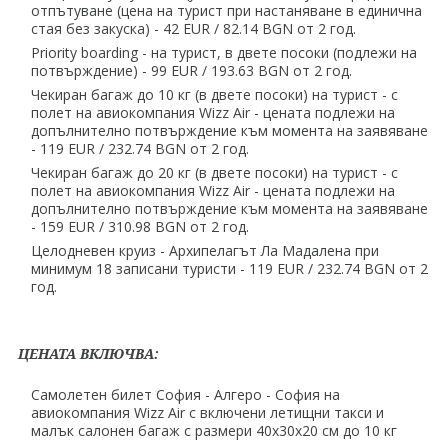
отпътуване (цена на турист при настаняване в единична
стая без закуска) - 42 EUR ∕ 82.14 BGN от 2 год.
Priority boarding - на турист, в двете посоки (подлежи на
потвърждение) - 99 EUR ∕ 193.63 BGN от 2 год.
Чекиран багаж до 10 кг (в двете посоки) на турист - с
полет на авиокомпания Wizz Air - цената подлежи на
допълнително потвърждение към момента на заявяване
- 119 EUR ∕ 232.74 BGN от 2 год.
Чекиран багаж до 20 кг (в двете посоки) на турист - с
полет на авиокомпания Wizz Air - цената подлежи на
допълнително потвърждение към момента на заявяване
- 159 EUR ∕ 310.98 BGN от 2 год.
Целодневен круиз - Архипелагът Ла Мадалена при
минимум 18 записани туристи - 119 EUR ∕ 232.74 BGN от 2
год.
ЦЕНАТА ВКЛЮЧВА:
Самолетен билет София - Алгеро - София на
авиокомпания Wizz Air с включени летищни такси и
малък салонен багаж с размери 40х30х20 см до 10 кг