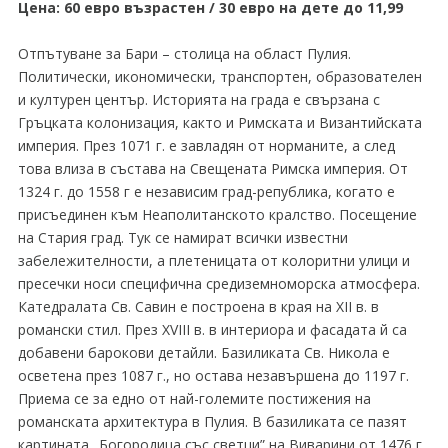
Цена: 60 евро възрастен / 30 евро на дете до 11,99
Отпътуване за Бари – столица на област Пулия.
Политически, икономически, транспортен, образователен
и културен център. Историята на града е свързана с
Гръцката колонизация, както и Римската и Византийската
империя. През 1071 г. е завладян от норманите, а след
това влиза в състава на Свещената Римска империя. От
1324 г. до 1558 г е независим град-република, когато е
присъединен към Неаполитанското кралство. Посещение
на Стария град. Тук се намират всички известни
забележителности, а плетеницата от колоритни улици и
пресечки носи специфична средиземноморска атмосфера.
Катедралата Св. Савин е построена в края на ХІІ в. в
романски стил. През ХVІІІ в. в интериора и фасадата й са
добавени барокови детайли. Базиликата Св. Никола е
осветена през 1087 г., но остава незавършена до 1197 г.
Приема се за едно от най-големите постижения на
романската архитектура в Пулия. В базиликата се пазят
картината „Богородица със светци” на Виварини от 1476 г.,