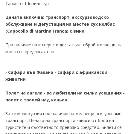
Таранто. Шопинг тур.
Цената включва: транспорт, екскурзоводско
обслужване и дегустация на местен сух колбас
(Capocollo di Martina Franca) с вино.
При наличие на интерес и достатъчен брой желаещи, на
място се предлагат още:
•
Сафари във Фазано - сафари с африкански
животни
Полет на ангела - за любители на силни усещания -
полет с тролей над каньон.
За тези екскурзии при наличие на желаещи осигуряваме
транспорт. Цената на транспорта зависи от броя на
туристите и съответното превозно средство. Билети се