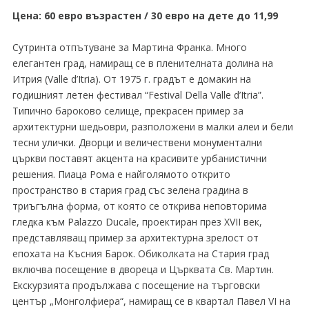
Цена: 60 евро възрастен / 30 евро на дете до 11,99
Сутринта отпътуване за Мартина Франка. Много
елегантен град, намиращ се в пленителната долина на
Итрия (Valle d’Itria). От 1975 г. градът е домакин на
годишният летен фестивал “Festival Della Valle d’Itria”.
Типично бароково селище, прекрасен пример за
архитектурни шедьоври, разположени в малки алеи и бели
тесни улички. Дворци и величествени монументални
църкви поставят акцента на красивите урбанистични
решения. Пиаца Рома е найголямото открито
пространство в стария град със зелена градина в
триъгълна форма, от която се открива неповторима
гледка към Palazzo Ducale, проектиран през ХVІІ век,
представляващ пример за архитектурна зрелост от
епохата на Късния Барок. Обиколката на Стария град
включва посещение в двореца и Църквата Св. Мартин.
Екскурзията продължава с посещение на търговски
център „Монголфиера“, намиращ се в квартал Павел VI на