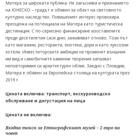
Матера за широката публика. Не закъснява и признанието
на ЮНЕСКО – градът е обявен за обект на световното
културно наследство. Повишеният интерес провокира
преоценка на потенциала на Матера като туристическа
дестинация. С по-сериозно финансиране изоставените
преди десетилетия саси днес заживяват отново. Този път
като магазини, ресторанти, енотеки, дори и като луксозни
хотели. Инвеститорските амбиции не променят външния
им вид и самобитните каменни творения запазват
неповторимия си архитектурен облик. Заедно с Пловдив,
Матера е обявен за Европейска столица на културата през
2019 г.
Цената включва: транспорт, екскурзоводско
обслужване и дегустация на пица
Цената не включва:
Входна такса за Етнографският музей – 2 евро на
човек