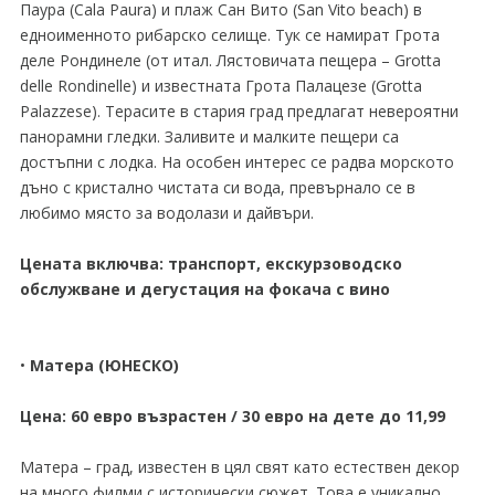
Паура (Cala Paura) и плаж Сан Вито (San Vito beach) в
едноименното рибарско селище. Тук се намират Грота
деле Рондинеле (от итал. Лястовичата пещера – Grotta
delle Rondinelle) и известната Грота Палацезе (Grotta
Palazzese). Терасите в стария град предлагат невероятни
панорамни гледки. Заливите и малките пещери са
достъпни с лодка. На особен интерес се радва морското
дъно с кристално чистата си вода, превърнало се в
любимо място за водолази и дайвъри.
Цената включва: транспорт, екскурзоводско
обслужване и дегустация на фокача с вино
•
Матера (ЮНЕСКО)
Цена: 60 евро възрастен / 30 евро на дете до 11,99
Матера – град, известен в цял свят като естествен декор
на много филми с исторически сюжет. Това е уникално