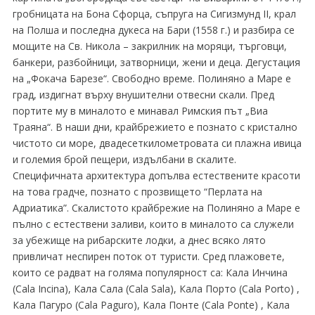
гробницата на Бона Сфорца, съпруга на Сигизмунд ІІ, крал
на Полша и последна дукеса на Бари (1558 г.) и разбира се
мощите на Св. Никола – закрилник на моряци, търговци,
банкери, разбойници, затворници, жени и деца. Дегустация
на „Фокача Барезе“. Свободно време. Полиняно а Маре е
град, издигнат върху внушителни отвесни скали. Пред
портите му в миналото е минавал Римския път „Виа
Траяна“. В наши дни, крайбрежието е познато с кристално
чистото си море, двадесеткилометровата си плажна ивица
и големия брой пещери, издълбани в скалите.
Специфичната архитектура допълва естествените красоти
на това градче, познато с прозвището “Перлата на
Адриатика”. Скалистото крайбрежие на Полиняно а Маре е
пълно с естествени заливи, които в миналото са служели
за убежище на рибарските лодки, а днес всяко лято
привличат неспирен поток от туристи. Сред плажовете,
които се радват на голяма популярност са: Кала Инчина
(Cala Incina), Кала Сала (Cala Sala), Кала Порто (Cala Porto) ,
Кала Пагуро (Cala Paguro), Кала Понте (Cala Ponte) , Кала