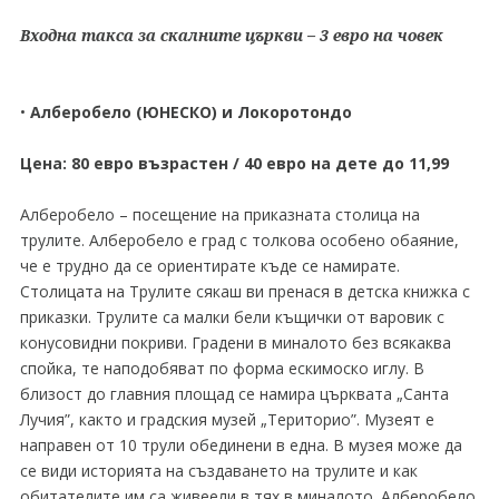
Входна такса за скалните църкви – 3 евро на човек
•
Алберобело (ЮНЕСКО) и Локоротондо
Цена: 80 евро възрастен / 40 евро на дете до 11,99
Алберобело – посещение на приказната столица на
трулите. Алберобело е град с толкова особено обаяние,
че е трудно да се ориентирате къде се намирате.
Столицата на Трулите сякаш ви пренася в детска книжка с
приказки. Трулите са малки бели къщички от варовик с
конусовидни покриви. Градени в миналото без всякаква
спойка, те наподобяват по форма ескимоско иглу. В
близост до главния площад се намира църквата „Санта
Лучия”, както и градския музей „Територио”. Музеят е
направен от 10 трули обединени в една. В музея може да
се види историята на създаването на трулите и как
обитателите им са живеели в тях в миналото. Алберобело