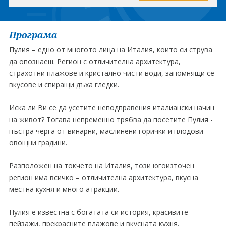
Програма
Пулия – едно от многото лица на Италия, които си струва
да опознаеш. Регион с отличителна архитектура,
страхотни плажове и кристално чисти води, запомнящи се
вкусове и спиращи дъха гледки.
Иска ли Ви се да усетите неподправения италиански начин
на живот? Тогава непременно трябва да посетите Пулия -
пъстра черга от винарни, маслинени горички и плодови
овощни градини.
Разположен на токчето на Италия, този югоизточен
регион има всичко – отличителна архитектура, вкусна
местна кухня и много атракции.
Пулия е известна с богатата си история, красивите
пейзажи, прекрасните плажове и вкусната кухня.