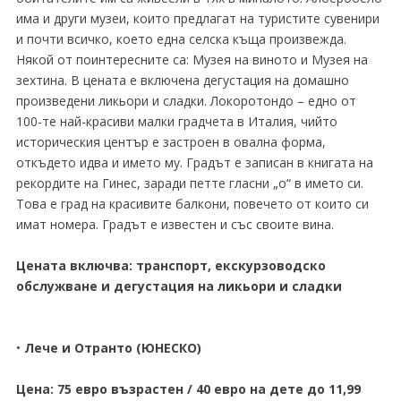
има и други музеи, които предлагат на туристите сувенири
и почти всичко, което една селска къща произвежда.
Някой от поинтересните са: Музея на виното и Музея на
зехтина. В цената е включена дегустация на домашно
произведени ликьори и сладки. Локоротондо – едно от
100-те най-красиви малки градчета в Италия, чийто
историческия център е застроен в овална форма,
откъдето идва и името му. Градът е записан в книгата на
рекордите на Гинес, заради петте гласни „о“ в името си.
Това е град на красивите балкони, повечето от които си
имат номера. Градът е известен и със своите вина.
Цената включва: транспорт, екскурзоводско
обслужване и дегустация на ликьори и сладки
•
Лече и Отранто (ЮНЕСКО)
Цена: 75 евро възрастен / 40 евро на дете до 11,99