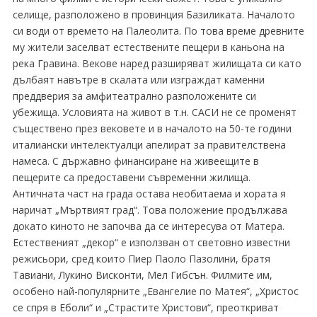
селище, разположено в провинция Базиликата. Началото
си води от времето на Палеолита. По това време древните
му жители заселват естествените пещери в каньона на
река Гравина. Векове наред разширяват жилищата си като
дълбаят навътре в скалата или изграждат каменни
преддверия за амфитеатрално разположените си
убежища. Условията на живот в т.н. САСИ не се променят
съществено през вековете и в началото на 50-те години
италиански интелектуалци апелират за правителствена
намеса. С държавно финансиране на живеещите в
пещерите са предоставени съвременни жилища.
Античната част на града остава необитаема и хората я
наричат „Мъртвият град“. Това положение продължава
докато киното не започва да се интересува от Матера.
Естественият „декор“ е използван от световно известни
режисьори, сред които Пиер Паоло Пазолини, братя
Тавиани, Лукино Висконти, Мел Гибсън. Филмите им,
особено най-популярните „Евангелие по Матея“, „Христос
се спря в Еболи“ и „Страстите Христови“, преоткриват