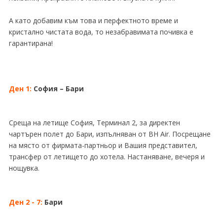
А като добавим към това и перфектното време и
кристално чистата вода, то незабравимата почивка е
гарантирана!
Ден 1:
София – Бари
Среща на летище София, Терминал 2, за директен
чартърен полет до Бари, изпълняван от BH Air. Посрещане
на място от фирмата-партньор и Вашия представител,
трансфер от летището до хотела. Настаняване, вечеря и
нощувка.
Ден 2 - 7:
Бари