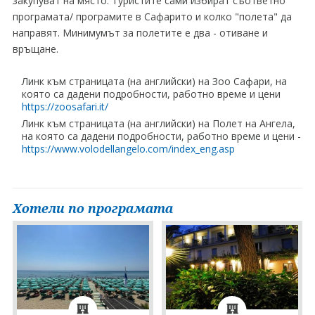
закупуват на място. Туристите сами избират съответно
програмата/ програмите в Сафарито и колко "полета" да
направят. Минимумът за полетите е два - отиване и
връщане.
Линк към страницата (на английски) на Зоо Сафари, на
която са дадени подробности, работно време и цени
https://zoosafari.it/
Линк към страницата (на английски) на Полет на Ангела,
на която са дадени подробности, работно време и цени -
https://www.volodellangelo.com/index_eng.asp
Хотели по програмата