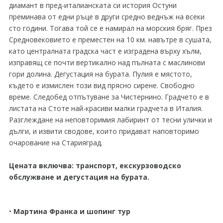
диамант в пред-италианската си история Остуни
преминава от едни ръце в други средно веднъж на всеки
сто години. Тогава той се е намирал на морския бряг. През
Средновековието е преместен на 10 км. навътре в сушата,
като централната градска част е изградена върху хълм,
изправящ се почти вертикално над пълната с маслинови
гори долина. Дегустация на бурата. Пулия е мястото,
където е измислен този вид прясно сирене. Свободно
време. Следобед отпътуване за Чистернино. Градчето е в
листата на Стоте най-красиви малки градчета в Италия.
Разглеждане на неповторимия лабиринт от тесни улички и
дълги, и извити сводове, които придават наповторимо
очарование на Старияград.
Цената включва: транспорт, екскурзоводско
обслужване и дегустация на бурата.
•
Мартина Франка и шопинг тур