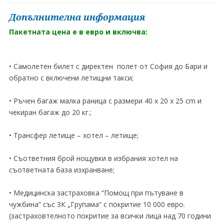
Допълнителна информация
Пакетната цена е в евро и включва:
• Самолетен билет с директен полет от София до Бари и
обратно с включени летищни такси;
• Ръчен багаж малка раница с размери 40 x 20 x 25 cm и
чекиран багаж до 20 кг.;
• Трансфер летище – хотел – летище;
• Съответния брой нощувки в избрания хотел на
съответната база изхранване;
• Медицинска застраховка “Помощ при пътуване в
чужбина” със ЗК „Групама“ с покритие 10 000 евро.
(застраховтелното покритие за всички лица над 70 години