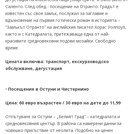
Саленто. След обед - посещение на Отранто. Градът е
известен със своя замък, послужил за заглавие и
вдъхновение на първия готически роман в историята –
“Замъкът Отранто” на английския писател Хорас Уолпоул,
както и с Катедралата, притежаваща една от най-
красивите средновековни подови мозайки. Свободно
време.
Цената включва: транспорт, екскурзоводско
обслужване, дегустация
•
Посещение в Остуни и Чистернино
Цена: 60 евро възрастен / 30 евро на дете до 11,99
Отпътуване за Остуни – „Белият Град” – катедралата и
средновековния център. В района са намерени данни за
човешко присъствие от неолита. Подобно на ценен