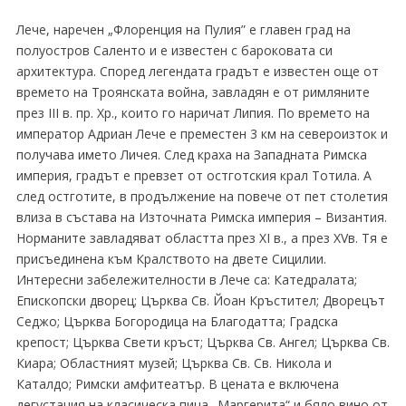
Лече, наречен „Флоренция на Пулия” е главен град на
полуостров Саленто и е известен с бароковата си
архитектура. Според легендата градът е известен още от
времето на Троянската война, завладян е от римляните
през ІІІ в. пр. Хр., които го наричат Липия. По времето на
император Адриан Лече е преместен 3 км на североизток и
получава името Личея. След краха на Западната Римска
империя, градът е превзет от остготския крал Тотила. А
след остготите, в продължение на повече от пет столетия
влиза в състава на Източната Римска империя – Византия.
Норманите завладяват областта през ХІ в., а през XVв. Тя е
присъединена към Кралството на двете Сицилии.
Интересни забележителности в Лече са: Катедралата;
Епископски дворец; Църква Св. Йоан Кръстител; Дворецът
Седжо; Църква Богородица на Благодатта; Градска
крепост; Църква Свети кръст; Църква Св. Ангел; Църква Св.
Киара; Областният музей; Църква Св. Св. Никола и
Каталдо; Римски амфитеатър. В цената е включена
дегустация на класическа пица „Маргерита“ и бяло вино от