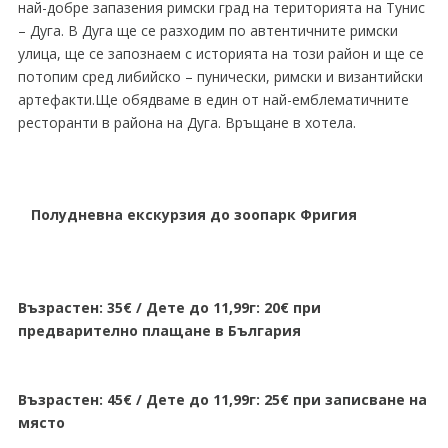
най-добре запазения римски град на територията на Тунис
– Дуга. В Дуга ще се разходим по автентичните римски
улица, ще се запознаем с историята на този район и ще се
потопим сред либийско – пунически, римски и византийски
артефакти.Ще обядваме в един от най-емблематичните
ресторанти в района на Дуга. Връщане в хотела.
Полудневна екскурзия до зоопарк Фригия
Възрастен: 35€ / Дете до 11,99г: 20€ при
предварително плащане в България
Възрастен: 45€ / Дете до 11,99г: 25€ при записване на
място