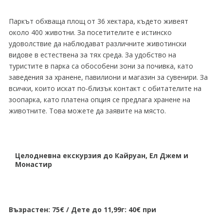
Паркът обхваща площ от 36 хектара, където живеят
около 400 животни. За посетителите е истинско
удоволствие да наблюдават различните животински
видове в естествена за тях среда. За удобство на
туристите в парка са обособени зони за почивка, като
заведения за хранене, павилиони и магазин за сувенири. За
всички, които искат по-близък контакт с обитателите на
зоопарка, като платена опция се предлага хранене на
животните. Това можете да заявите на място.
Целодневна екскурзия до Кайруан, Ел Джем и
Монастир
Възрастен: 75€ / Дете до 11,99г: 40€ при