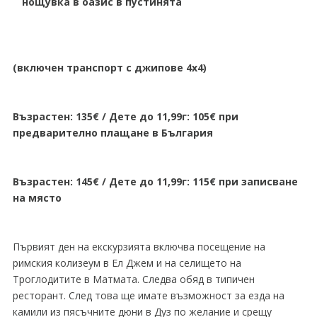
нощувка в оазис в пустинята
(включен транспорт с джипове 4x4)
Възрастен: 135€ / Дете до 11,99г: 105€ при
предварително плащане в България
Възрастен: 145€ / Дете до 11,99г: 115€ при записване
на място
Първият ден на екскурзията включва посещение на
римския колизеум в Ел Джем и на селището на
Троглодитите в Матмата. Следва обяд в типичен
ресторант. След това ще имате възможност за езда на
камили из пясъчните дюни в Дуз по желание и срещу