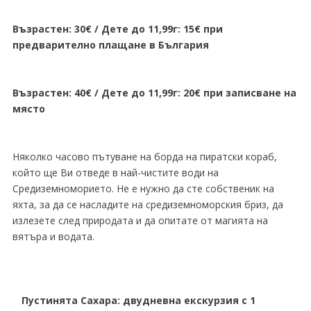
Възрастен: 30€ / Дете до 11,99г: 15€ при
предварително плащане в България
Възрастен: 40€ / Дете до 11,99г: 20€ при записване на
място
Няколко часово пътуване на борда на пиратски кораб,
който ще Ви отведе в най-чистите води на
Средиземноморието. Не е нужно да сте собственик на
яхта, за да се насладите на средиземноморския бриз, да
излезете след природата и да опитате от магията на
вятъра и водата.
Пустинята Сахара: двудневна екскурзия с 1