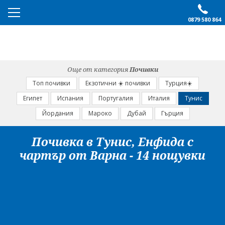
0879 580 864
ПРЕПОРЪЧАНО
ЕКСКУРЗИИ
Още от категория
Почивки
ПОЧИВКИ
Топ почивки
Екзотични ☀️ почивки
Турция☀️
Египет
Испания
Португалия
Италия
Тунис
ОЩЕ
Йордания
Мароко
Дубай
Гърция
За нас
Форма за запитване
Почивка в Тунис, Енфида с
Контакти
Условия за записване
чартър от Варна - 14 нощувки
Политика за лични
Документи
данни
ПОСЛЕДВАЙТЕ НИ