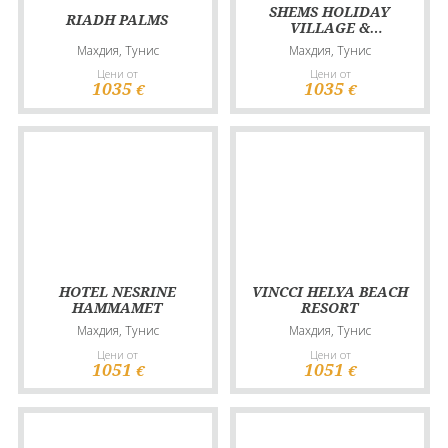
SHEMS HOLIDAY
RIADH PALMS
VILLAGE &
AQUAPARK
Махдия, Тунис
Махдия, Тунис
Цени от
Цени от
1035
1035
€
€
HOTEL NESRINE
VINCCI HELYA BEACH
HAMMAMET
RESORT
Махдия, Тунис
Махдия, Тунис
Цени от
Цени от
1051
1051
€
€