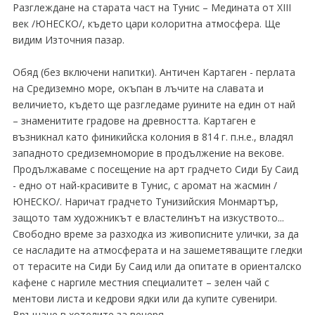
Разглеждане на старата част на Тунис – Медината от XIII
век /ЮНЕСКO/, където цари колоритна атмосфера. Ще
видим Източния пазар.
Обяд (без включени напитки). Античен Картаген - перлата
на Средиземно море, окъпан в лъчите на славата и
величието, където ще разгледаме руините на един от най
– знаменитите градове на древността. Картаген е
възникнал като финикийска колония в 814 г. п.н.е., владял
западното средиземноморие в продължение на векове.
Продължаваме с посещение на арт градчето Сиди Бу Саид
- едно от най-красивите в Тунис, с аромат на жасмин /
ЮНЕСКО/. Наричат градчето Тунизийския Монмартър,
защото там художникът е властелинът на изкуството...
Свободно време за разходка из живописните улички, за да
се насладите на атмосферата и на зашеметяващите гледки
от терасите на Сиди Бу Саид или да опитате в ориенталско
кафене с наргиле местния специалитет – зелен чай с
ментови листа и кедрови ядки или да купите сувенири.
Връщане в хотелите за вечеря.