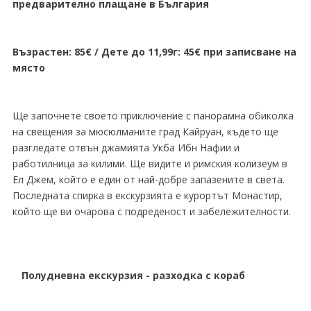
предварително плащане в България
Възрастен: 85€ / Дете до 11,99г: 45€ при записване на
място
Ще започнете своето приключение с панорамна обиколка
на свещения за мюсюлманите град Кайруан, където ще
разгледате отвън джамията Укба Ибн Нафии и
работилница за килими. Ще видите и римския колизеум в
Ел Джем, който е един от най-добре запазените в света.
Последната спирка в екскурзията е курортът Монастир,
който ще ви очарова с подреденост и забележителности.
Полудневна екскурзия - разходка с кораб