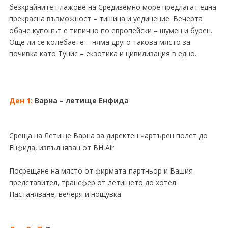
безкрайните плажове на Средиземно море предлагат една
прекрасна възможност – тишина и уединение. Вечерта
обаче купонът е типично по европейски – шумен и бурен.
Още ли се колебаете – няма друго такова място за
почивка като Тунис – екзотика и цивилизация в едно.
Ден 1:
Варна – летище Енфида
Среща на Летище Варна за директен чартърен полет до
Енфида, изпълняван от BH Air.
Посрещане на място от фирмата-партньор и Вашия
представител, трансфер от летището до хотел.
Настаняване, вечеря и нощувка.