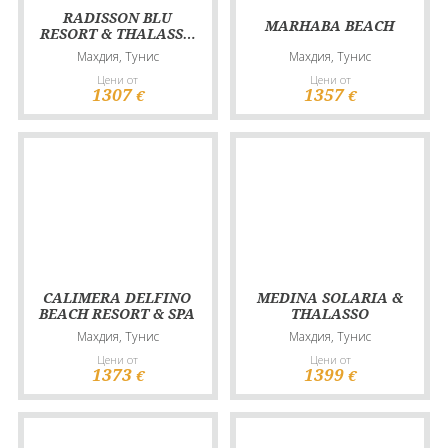
RADISSON BLU
MARHABA BEACH
RESORT & THALASSO
HAMMAMET
Махдия, Тунис
Махдия, Тунис
Цени от
Цени от
1307
1357
€
€
CALIMERA DELFINO
MEDINA SOLARIA &
BEACH RESORT & SPA
THALASSO
Махдия, Тунис
Махдия, Тунис
Цени от
Цени от
1373
1399
€
€