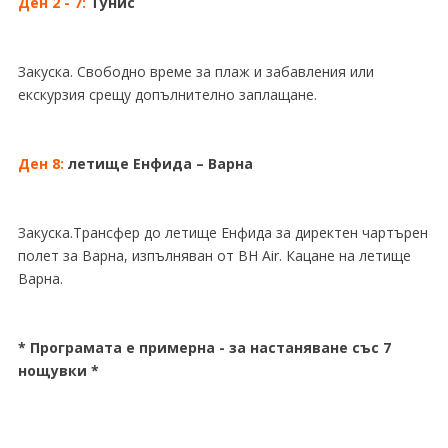
Ден 2 - 7:
Тунис
Закуска. Свободно време за плаж и забавления или
екскурзия срещу допълнително заплащане.
Ден 8:
летище Енфида – Варна
Закуска.Трансфер до летище Енфида за директен чартърен
полет за Варна, изпълняван от BH Air. Кацане на летище
Варна.
* Програмата е примерна - за настаняване със 7
нощувки *