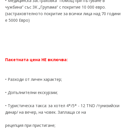
• Медицинска застраховка “Помощ при пътуване в
чужбина” със ЗК „Групама“ с покритие 10 000 евро.
(застраховтелното покритие за всички лица над 70 години
е 5000 Евро)
Пакетната цена НЕ включва:
• Разходи от личен характер;
• Допълнителни екскурзии;
• Туристическа такса: за хотел 4*/5* - 12 TND /тунизийски
динар/ на вечер, на човек. Заплаща се на
рецепция при пристигане;