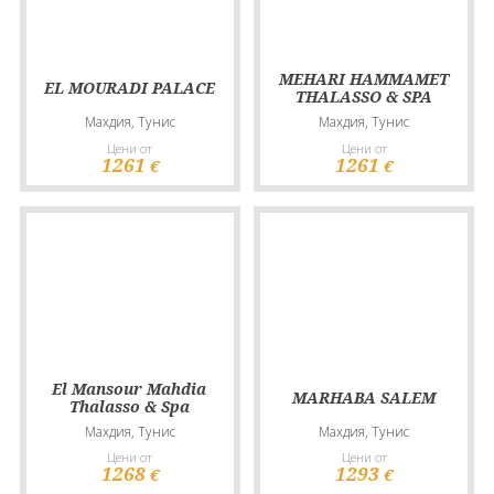
MEHARI HAMMAMET
EL MOURADI PALACE
THALASSO & SPA
Махдия, Тунис
Махдия, Тунис
Цени от
Цени от
1261
1261
€
€
El Mansour Mahdia
MARHABA SALEM
Thalasso & Spa
Махдия, Тунис
Махдия, Тунис
Цени от
Цени от
1268
1293
€
€