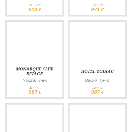
Цени от
Цени от
923
971
€
€
MONARQUE CLUB
HOTEL ZODIAC
RIVAGE
Махдия, Тунис
Махдия, Тунис
Цени от
Цени от
987
987
€
€