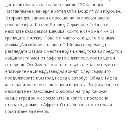
допълнително заплащане от около 15€ на човек.
Настаняване и вечеря в хотел Offra Douz 4* или подобен.
Вторият ден започва с посещение на пресъхналото
солено езеро Шот ел Джерид. С джипове 4x4 ще се
насочите към оазиса Шебика, който е само на 4 км от
границата с Алжир. Това е и мястото, където е сниман
филма „Английският пациент“. Ще имате време да
разгледате оазиса с местен водач. След това ви предстои
същинската част от сафарито с джипове, което ще ви
отведе до Онг Жмел – мястото, където е заснет един от
епизодите на „Междузвездни войни“. След сафарито
продължавате към град Гафса с автобус. Обяд в Гафса
като напитките не са включени в цената. За финал ще се
насладите на панорамна обиколка на град Кайруан –
свещен град за мюсюлманите, в който е построена
първата джамия в Африка. Отпътуване към хотела и
пристигане за вечеря.