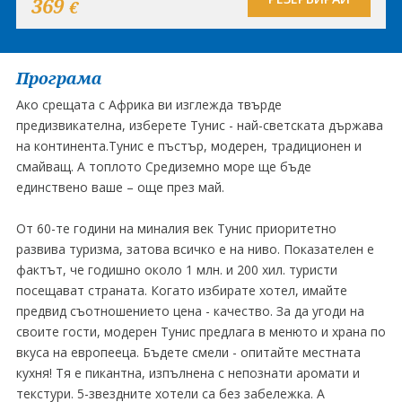
369
€
Програма
Ако срещата с Африка ви изглежда твърде
предизвикателна, изберете Тунис - най-светската държава
на континента.Тунис е пъстър, модерен, традиционен и
смайващ. А топлото Средиземно море ще бъде
единствено ваше – още през май.
От 60-те години на миналия век Тунис приоритетно
развива туризма, затова всичко е на ниво. Показателен е
фактът, че годишно около 1 млн. и 200 хил. туристи
посещават страната. Когато избирате хотел, имайте
предвид съотношението цена - качество. За да угоди на
своите гости, модерен Тунис предлага в менюто и храна по
вкуса на европееца. Бъдете смели - опитайте местната
кухня! Тя е пикантна, изпълнена с непознати аромати и
текстури. 5-звездните хотели са без забележка. А