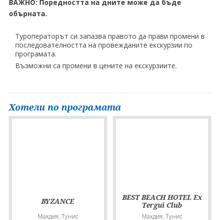
ВАЖНО: Поредността на дните може да бъде
обърната.
Туроператорът си запазва правото да прави промени в
последователността на провежданите екскурзии по
програмата.
Възможни са промени в цените на екскурзиите.
Хотели по програмата
BEST BEACH HOTEL Ex
BYZANCE
Tergui Club
Махдия, Тунис
Махдия, Тунис