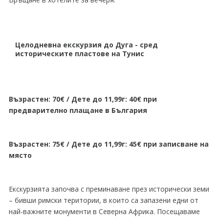
Целодневна екскурзия до Дуга - сред
историческите пластове на Тунис
Възрастен: 70€ / Дете до 11,99г: 40€ при
предварително плащане в България
Възрастен: 75€ / Дете до 11,99г: 45€ при записване на
място
Екскурзията започва с преминаване през исторически земи
– бивши римски територии, в които са запазени едни от
най-важните монументи в Северна Африка. Посещаваме