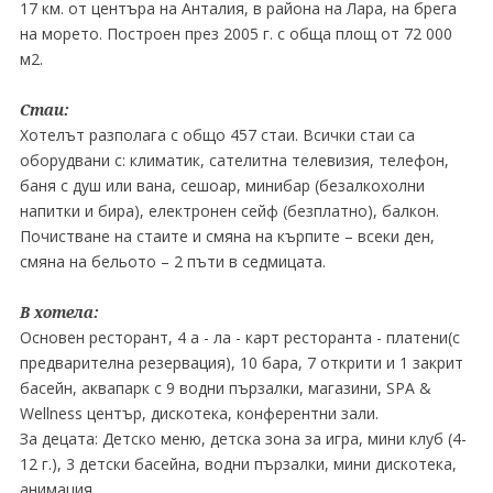
17 км. от центъра на Анталия, в района на Лара, на брега
на морето. Построен през 2005 г. с обща площ от 72 000
м2.
Стаи:
Хотелът разполага с общо 457 стаи. Всички стаи са
оборудвани с: климатик, сателитна телевизия, телефон,
баня с душ или вана, сешоар, минибар (безалкохолни
напитки и бира), електронен сейф (безплатно), балкон.
Почистване на стаите и смяна на кърпите – всеки ден,
смяна на бельото – 2 пъти в седмицата.
В хотела:
Основен ресторант, 4 a - лa - карт ресторанта - платени(с
предварителна резервация), 10 бара, 7 открити и 1 закрит
басейн, аквапарк с 9 водни пързалки, магазини, SPA &
Wellness център, дискотека, конферентни зали.
За децата: Детско меню, детска зона за игра, мини клуб (4-
12 г.), 3 детски басейна, водни пързалки, мини дискотека,
анимация.