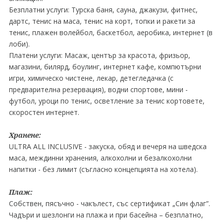
Безплатни услуги: Турска баня, сауна, джакузи, фитнес,
дартс, тенис на маса, тенис на корт, топки и ракети за
тенис, плажен волейбол, баскетбол, аеробика, интернет (в
лоби).
Платени услуги: Масаж, център за красота, фризьор,
магазини, билярд, боулинг, интернет кафе, компютърни
игри, химическо чистене, лекар, детегледачка (с
предварителна резервация), водни спортове, мини -
футбол, уроци по тенис, осветление за тенис кортовете,
скоростен интернет.
Хранене:
ULTRA ALL INCLUSIVE - закуска, обяд и вечеря на шведска
маса, междинни хранения, алкохолни и безалкохолни
напитки - без лимит (съгласно концепцията на хотела).
Плаж:
Собствен, пясъчно - чакълест, със сертификат „Син флаг”.
Чадъри и шезлонги на плажа и при басейна – безплатно,