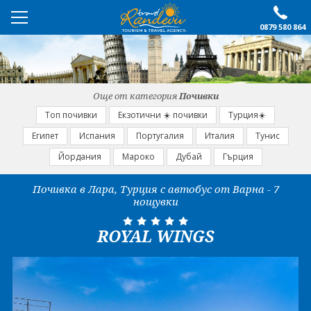
0879 580 864
ПРЕПОРЪЧАНО
ЕКСКУРЗИИ
Още от категория
Почивки
ПОЧИВКИ
Топ почивки
Екзотични ☀️ почивки
Турция☀️
Египет
Испания
Португалия
Италия
Тунис
ОЩЕ
Йордания
Мароко
Дубай
Гърция
За нас
Форма за запитване
Почивка в Лара, Турция с автобус от Варна - 7
нощувки
Контакти
Условия за записване
Политика за лични
Документи
ROYAL WINGS
данни
ПОСЛЕДВАЙТЕ НИ