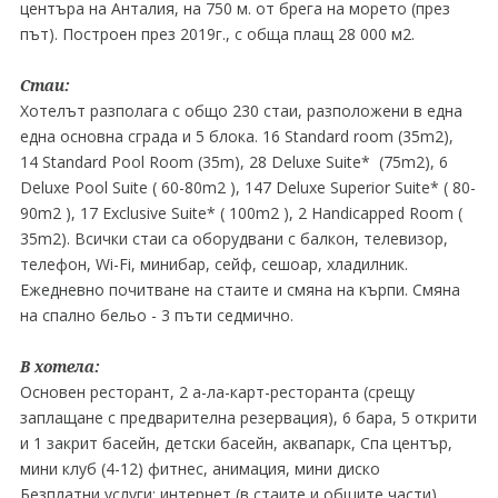
центъра на Анталия, на 750 м. от брега на морето (през
път). Построен през 2019г., с обща плащ 28 000 м2.
Стаи:
Хотелът разполага с общо 230 стаи, разположени в една
една основна сграда и 5 блока. 16 Standard room (35m2),
14 Standard Pool Room (35m), 28 Deluxe Suite* (75m2), 6
Deluxe Pool Suite ( 60-80m2 ), 147 Deluxe Superior Suite* ( 80-
90m2 ), 17 Exclusive Suite* ( 100m2 ), 2 Handicapped Room (
35m2). Всички стаи са оборудвани с балкон, телевизор,
телефон, Wi-Fi, минибар, сейф, сешоар, хладилник.
Ежедневно почитване на стаите и смяна на кърпи. Смяна
на спално бельо - 3 пъти седмично.
В хотела:
Основен ресторант, 2 а-ла-карт-ресторанта (срещу
заплащане с предварителна резервация), 6 бара, 5 открити
и 1 закрит басейн, детски басейн, аквапарк, Спа център,
мини клуб (4-12) фитнес, анимация, мини диско
Безплатни услуги: интернет (в стаите и общите части),