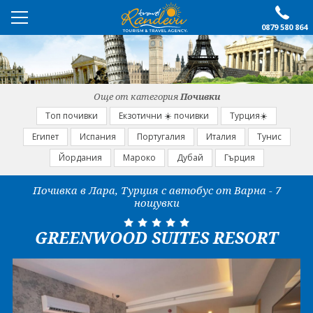
0879 580 864
ПРЕПОРЪЧАНО
ЕКСКУРЗИИ
Още от категория
Почивки
ПОЧИВКИ
Топ почивки
Екзотични ☀️ почивки
Турция☀️
Египет
Испания
Португалия
Италия
Тунис
ОЩЕ
Йордания
Мароко
Дубай
Гърция
За нас
Форма за запитване
Почивка в Лара, Турция с автобус от Варна - 7
нощувки
Контакти
Условия за записване
Политика за лични
Документи
GREENWOOD SUITES RESORT
данни
ПОСЛЕДВАЙТЕ НИ