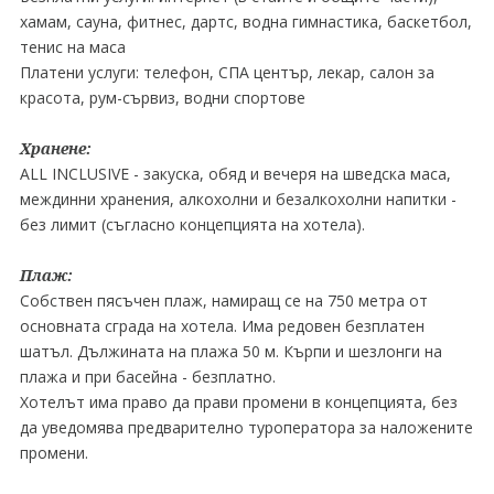
хамам, сауна, фитнес, дартс, водна гимнастика, баскетбол,
тенис на маса
Платени услуги: телефон, СПА център, лекар, салон за
красота, рум-сървиз, водни спортове
Хранене:
ALL INCLUSIVE - закуска, обяд и вечеря на шведска маса,
междинни хранения, алкохолни и безалкохолни напитки -
без лимит (съгласно концепцията на хотела).
Плаж:
Собствен пясъчен плаж, намиращ се на 750 метра от
основната сграда на хотела. Има редовен безплатен
шатъл. Дължината на плажа 50 м. Кърпи и шезлонги на
плажа и при басейна - безплатно.
Хотелът има право да прави промени в концепцията, без
да уведомява предварително туроператора за наложените
промени.