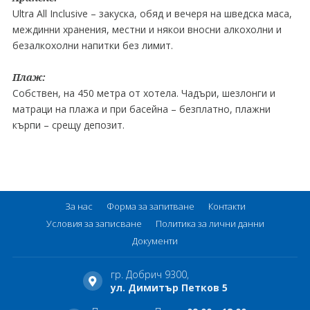
Ultra All Inclusive – закуска, обяд и вечеря на шведска маса,
междинни хранения, местни и някои вносни алкохолни и
безалкохолни напитки без лимит.
Плаж:
Собствен, на 450 метра от хотела. Чадъри, шезлонги и
матраци на плажа и при басейна – безплатно, плажни
кърпи – срещу депозит.
За нас
Форма за запитване
Контакти
Условия за записване
Политика за лични данни
Документи
гр. Добрич 9300,
ул. Димитър Петков 5