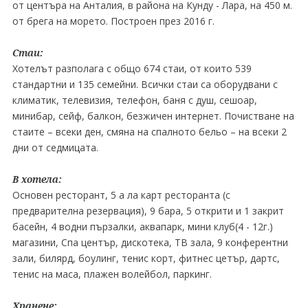
от центъра на Анталия, в района на Кунду - Лара, на 450 м.
от брега на морето. Построен през 2016 г.
Стаи:
Хотелът разполага с общо 674 стаи, от които 539
стандартни и 135 семейни. Всички стаи са оборудвани с
климатик, телевизия, телефон, баня с душ, сешоар,
минибар, сейф, балкон, безжичен интернет. Почистване на
стаите – всеки ден, смяна на спалното бельо – на всеки 2
дни от седмицата.
В хотела:
Основен ресторант, 5 a лa карт ресторанта (с
предварителна резервация), 9 бара, 5 открити и 1 закрит
басейн, 4 водни пързалки, аквапарк, мини клуб(4 - 12г.)
магазини, Спа център, дискотека, TВ зала, 9 конферентни
зали, билярд, боулинг, тенис корт, фитнес цетър, дартс,
тенис на маса, плажен волейбол, паркинг.
Хранене: