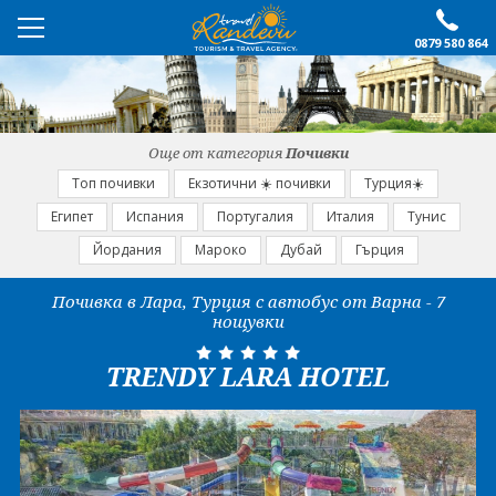
0879 580 864
ПРЕПОРЪЧАНО
ЕКСКУРЗИИ
Още от категория
Почивки
ПОЧИВКИ
Топ почивки
Екзотични ☀️ почивки
Турция☀️
Египет
Испания
Португалия
Италия
Тунис
ОЩЕ
Йордания
Мароко
Дубай
Гърция
За нас
Форма за запитване
Почивка в Лара, Турция с автобус от Варна - 7
нощувки
Контакти
Условия за записване
Политика за лични
Документи
TRENDY LARA HOTEL
данни
ПОСЛЕДВАЙТЕ НИ