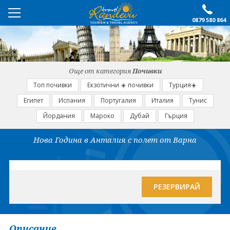
0879 580 864
ПРЕПОРЪЧАНО
ЕКСКУРЗИИ
Още от категория
Почивки
ПОЧИВКИ
Топ почивки
Екзотични ☀️ почивки
Турция☀️
Египет
Испания
Португалия
Италия
Тунис
ОЩЕ
Йордания
Мароко
Дубай
Гърция
За нас
Форма за запитване
Нова Година в Анталия с полет от Варна
Контакти
Условия за записване
Политика за лични
Документи
данни
РЕЗЕРВИРАЙ
ПОСЛЕДВАЙТЕ НИ
Описание