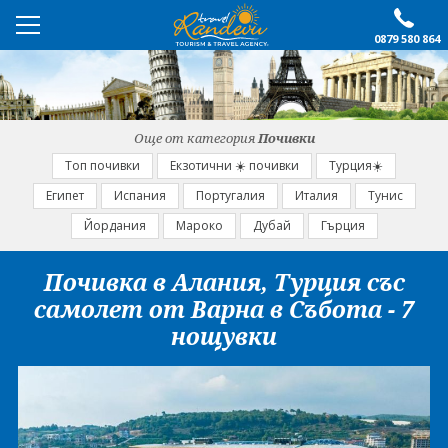
0879 580 864
ПРЕПОРЪЧАНО
ЕКСКУРЗИИ
Още от категория
Почивки
ПОЧИВКИ
Топ почивки
Екзотични ☀️ почивки
Турция☀️
Египет
Испания
Португалия
Италия
Тунис
ОЩЕ
Йордания
Мароко
Дубай
Гърция
За нас
Форма за запитване
Почивка в Алания, Турция със
Контакти
Условия за записване
самолет от Варна в Събота - 7
Политика за лични
Документи
нощувки
данни
ПОСЛЕДВАЙТЕ НИ