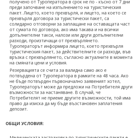
получено от Туроператора в срок не по - късно от 7 дни
преди започване на изпълнението на туристическия
пакет. Лицето, което прехвърля, и лицето, на което се
прехвърля договора за туристически пакет, са
солидарно отговорни за заплащане на оставащата част
от сумата по договора, ако има такава и на всички
допълнителни такси, налози или други допълнителни
разходи, произтичащи от прехвърлянето.
Туроператорът информира лицето, което прехвърля
туристическия пакет, за действителните си разходи, във
връзка с прехвърлянето, съгласно актуалните в момента
на смяната цени и условия.
Резервацията се счита за валидна само ако е
потвърдена от Туроператора в рамките на 48 часа. Ако
не бъде потвърден първоначално заявеният хотел,
Туроператорът може да предложи на Потребителя други
възможности за настаняване. В случай, че
Потребителят не приеме другите възможности, той има
право да изиска да му бъде възстановен заплатения
депозит.
ОБЩИ УСЛОВИЯ:
Медицинската застраховка по туристическите пакети е