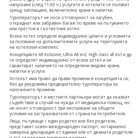
напускане (след 11:00 ч.) услугите в хотелите се ползват
срещу заплащане, включително храни и напитки.
Туроператорът не носи отговорност за загубен,
откраднат или забравен багаж по време на пътуването
или престоя в съответния хотел.
Всеки хотел определя индивидуално цените и условията
за ползване на допълнителните услуги на територията
на хотелския комплекс.
Концепциите All inclusive; Ultra All incl; High class all incl и др.
се определят индивидуално от всеки хотел и не
гарантират наличието на определени видове храни,
напитки и услуги.
Хотелът има право да прави промени в концепцията си,
без да уведомява предварително туроператора за
наложените промени.
Туроператорът и местните партньори могат да оказват
съдействие в случай на нужда от медицинска помощ, но
не носят отговорност при неспазване на общите
условия на застрахователя от страна на потребителя.
Лица, пътуващи с един родител или без родители,
представят освен международен паспорт, нотариално
заверена декларация от единия или от двамата родители
и акт за раждане (оригинал и копие).