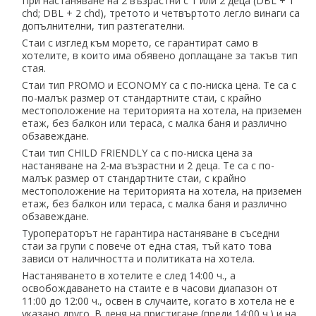
При настаняване на 2 възрастни с 1 или 2 деца (DBL + 1
chd; DBL + 2 chd), третото и четвъртото легло винаги са
допълнителни, тип разтегателни.
Стаи с изглед към морето, се гарантират само в
хотелите, в които има обявено доплащане за такъв тип
стая.
Стаи тип PROMO и ECONOMY са с по-ниска цена. Те са с
по-малък размер от стандартните стаи, с крайно
местоположение на територията на хотела, на приземен
етаж, без балкон или тераса, с малка баня и различно
обзавеждане.
Стаи тип CHILD FRIENDLY са с по-ниска цена за
настаняване на 2-ма възрастни и 2 деца. Те са с по-
малък размер от стандартните стаи, с крайно
местоположение на територията на хотела, на приземен
етаж, без балкон или тераса, с малка баня и различно
обзавеждане.
Туроператорът не гарантира настаняване в съседни
стаи за групи с повече от една стая, тъй като това
зависи от наличността и политиката на хотела.
Настаняването в хотелите е след 14:00 ч., а
освобождаването на стаите е в часови диапазон от
11:00 до 12:00 ч., освен в случаите, когато в хотела не е
указано друго. В деня на пристигане (преди 14:00 ч.) и на