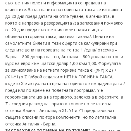
съответния полет и информацията се предава на
клиентите. Заплащането на горивната такса се извършва
до 20 дни преди датата на отпътуване, в агенцията, в
която е направена резервацията /за записвания по-малко
от 20 дни преди съответния полет важи същата
обявената горивна такса, ако има такава/. Цените на
самолетните билети в тези оферти са калкулирани при
следните цени на горивата на тон за 1 /една/ отсечка –
Варна – 800 долара на тон, Анталия – 800 долара на тон и
курс на евро към щатски долар 1,00 към 1,00. Формулата
за изчисляване на нетната горивна такса е: ((X-Y) x Z) +
((X1-Y1) x Z1)/брой седалки = НЕТНА ГОРИВНА ТАКСА,
където X е актуалната цена на горивото към дадена дата /
преди или по време на полетната програма/, Y е
гореописаната цена на горивото, заложена в офертите, а
Z - средния разход на гориво в тонове по летателна
отсечка Варна – Анталия, а X1, Y1 и Z1 представляват
същите описани по-горе компоненти, но по летателна
отсечка Анталия - Варна.
ЗАСТРАХОВКА "ОТМЯНА НА ПЪТУВАНЕ".
Сключва се до