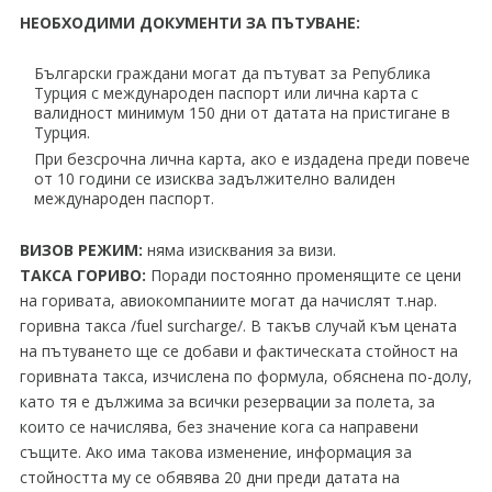
НЕОБХОДИМИ ДОКУМЕНТИ ЗА ПЪТУВАНЕ:
Български граждани могат да пътуват за Република
Турция с международен паспорт или лична карта с
валидност минимум 150 дни от датата на пристигане в
Турция.
При безсрочна лична карта, ако е издадена преди повече
от 10 години се изисква задължително валиден
международен паспорт.
ВИЗОВ РЕЖИМ:
няма изисквания за визи.
ТАКСА ГОРИВО:
Поради постоянно променящите се цени
на горивата, авиокомпаниите могат да начислят т.нар.
горивна такса /fuel surcharge/. В такъв случай към цената
на пътуването ще се добави и фактическата стойност на
горивната такса, изчислена по формула, обяснена по-долу,
като тя е дължима за всички резервации за полета, за
които се начислява, без значение кога са направени
същите. Ако има такова изменение, информация за
стойността му се обявява 20 дни преди датата на