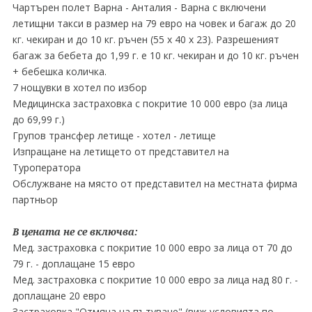
Чартърен полет Варна - Анталия - Варна с включени
летищни такси в размер на 79 евро на човек и багаж до 20
кг. чекиран и до 10 кг. ръчен (55 х 40 х 23). Разрешеният
багаж за бебета до 1,99 г. е 10 кг. чекиран и до 10 кг. ръчен
+ бебешка количка.
7 нощувки в хотел по избор
Медицинска застраховка с покритие 10 000 евро (за лица
до 69,99 г.)
Групов трансфер летище - хотел - летище
Изпращане на летището от представител на
Туроператора
Обслужване на място от представител на местната фирма
партньор
В цената не се включва:
Мед. застраховка с покритие 10 000 евро за лица от 70 до
79 г. - доплащане 15 евро
Мед. застраховка с покритие 10 000 евро за лица над 80 г. -
доплащане 20 евро
Застраховка "Отмяна на пътуване" (виж условията по-