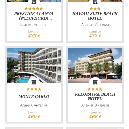
PRESTIGE ALANYA
HAWAII SUITE BEACH
(ex.EUPHORIA
HOTEL
COMFORT BEACH
Алания, Анталия
Алания, Анталия
ALANYA)
Цени от
Цени от
433
438
€
€
KLEOPATRA BEACH
MONTE CARLO
HOTEL
Алания, Анталия
Алания, Анталия
Цени от
Цени от
460
466
€
€