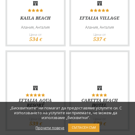
KAILA BEACH
EFTALIA VILLAGE
Алания, Анталия
Алания, Анталия
Цени от
Цени от
534
537
€
€
EFTALIA AQUA
CARETTA BEACH
RESORT
HOTEL
„Бисквитките“ ни помагат да предоставяме услугите си. С
Алания, Анталия
Алания, Анталия
използването на услугите ни приемате, че можем да
използваме „бисквитки“.
Цени от
Цени от
539
539
€
€
Прочети повече
СЪГЛАСЕН СЪМ