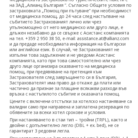
на ЗАД „Алианц България ”. Съгласно Общите условия по
застраховката „Помощ при пътуване” при необходимост
от медицинска помощ, до 24 часа след настъпване на
събитието Застрахованият лично или чрез
упълномощено от него медицинско или друго лице, е
длъжен незабавно да се свърже с Асистанс компанията
на тел. +359 2 950 38 50, е-mail: assistance.at@allianz.com
и да предаде необходимата информация на български
или английски език. В случай, че Застрахованият не
изпълни това задължение и не уведоми Асистанс
компанията, като при това самостоятелно или чрез
друго лице организира оказването на медицинска
помощ, при предявяване на претенция към
Застрахователя след завръщането си в България,
Застрахователят има право да откаже да плати или
частично да признае за плащане всякакви разходи във
връзка с настъпилото събитие и оказаната помощ.
Цените с включени отстъпки за хотелско настаняване са
валидни само при направена и заплатена резервация по
обявените за всеки хотел срокове и условия.
При настаняването в стаи тип – тройни (TRPL), както и
двойни с допълнително легло (DBL + ex. bed), не се
гарантират 3 редовни легла.