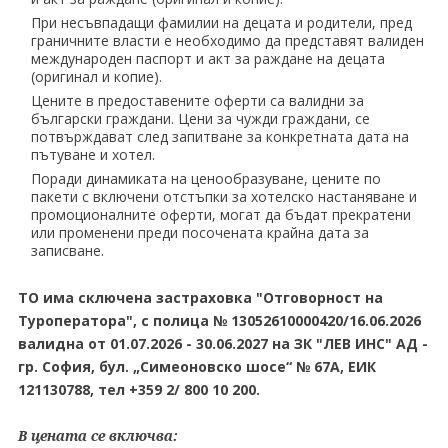
При несъвпадащи фамилии на децата и родители, пред
граничните власти е необходимо да представят валиден
международен паспорт и акт за раждане на децата
(оригинал и копие).
Цените в предоставените оферти са валидни за
български граждани. Цени за чужди граждани, се
потвърждават след запитване за конкретната дата на
пътуване и хотел.
Поради динамиката на ценообразуване, цените по
пакети с включени отстъпки за хотелско настаняване и
промоционалните оферти, могат да бъдат прекратени
или променени преди посочената крайна дата за
записване.
ТO има сключена застраховка "Отговорност на
Туроператора", с полица № 13052610000420/16.06.2026
валидна от 01.07.2026 - 30.06.2027 на ЗК "ЛЕВ ИНС" АД -
гр. София, бул. „Симеоновско шосе“ № 67А, ЕИК
121130788, тел +359 2/ 800 10 200.
В цената се включва: