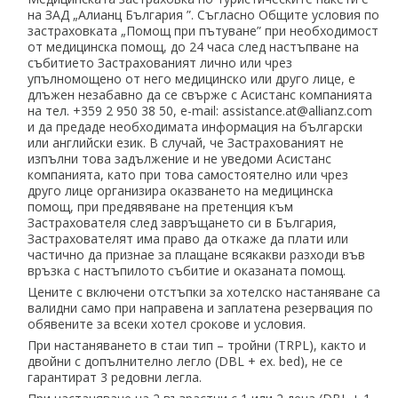
на ЗАД „Алианц България ”. Съгласно Общите условия по
застраховката „Помощ при пътуване” при необходимост
от медицинска помощ, до 24 часа след настъпване на
събитието Застрахованият лично или чрез
упълномощено от него медицинско или друго лице, е
длъжен незабавно да се свърже с Асистанс компанията
на тел. +359 2 950 38 50, е-mail: assistance.at@allianz.com
и да предаде необходимата информация на български
или английски език. В случай, че Застрахованият не
изпълни това задължение и не уведоми Асистанс
компанията, като при това самостоятелно или чрез
друго лице организира оказването на медицинска
помощ, при предявяване на претенция към
Застрахователя след завръщането си в България,
Застрахователят има право да откаже да плати или
частично да признае за плащане всякакви разходи във
връзка с настъпилото събитие и оказаната помощ.
Цените с включени отстъпки за хотелско настаняване са
валидни само при направена и заплатена резервация по
обявените за всеки хотел срокове и условия.
При настаняването в стаи тип – тройни (TRPL), както и
двойни с допълнително легло (DBL + ex. bed), не се
гарантират 3 редовни легла.