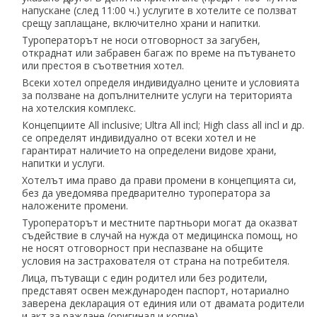
напускане (след 11:00 ч.) услугите в хотелите се ползват
срещу заплащане, включително храни и напитки.
Туроператорът не носи отговорност за загубен,
откраднат или забравен багаж по време на пътуването
или престоя в съответния хотел.
Всеки хотел определя индивидуално цените и условията
за ползване на допълнителните услуги на територията
на хотелския комплекс.
Концепциите All inclusive; Ultra All incl; High class all incl и др.
се определят индивидуално от всеки хотел и не
гарантират наличието на определени видове храни,
напитки и услуги.
Хотелът има право да прави промени в концепцията си,
без да уведомява предварително туроператора за
наложените промени.
Туроператорът и местните партньори могат да оказват
съдействие в случай на нужда от медицинска помощ, но
не носят отговорност при неспазване на общите
условия на застрахователя от страна на потребителя.
Лица, пътуващи с един родител или без родители,
представят освен международен паспорт, нотариално
заверена декларация от единия или от двамата родители
и акт за раждане (оригинал и копие).