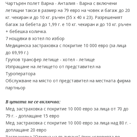
Чартърен полет Варна - Анталия - Варна с включени
летищни такси в размер на 79 евро на човек и багаж до 20
кг. чекиран и до 10 кг. ръчен (55 х 40 х 23). Разрешеният
багаж за бебета до 1,99 г. е 10 кг. чекиран и до 10 кг. ръчен
+ бебешка количка.
7 нощувки в хотел по избор
Медицинска застраховка с покритие 10 000 евро (за лица
до 69,99 г.)
Групов трансфер летище - хотел - летище
Изпращане на летището от представител на
Туроператора
Обслужване на място от представител на местната фирма
партньор
В цената не се включва:
Мед. застраховка с покритие 10 000 евро за лица от 70 до
79 г. - доплащане 15 евро
Мед. застраховка с покритие 10 000 евро за лица над 80 г. -
доплащане 20 евро
Застраховка "Отмяна на пътуване" (виж условията по-