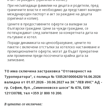
При несъвпадащи фамилии на децата и родители, пред
граничните власти е необходимо да представят валиден
международен паспорт и акт за раждане на децата
(оригинал и копие).
Цените в предоставените оферти са валидни за
български граждани. Цени за чужди граждани, се
потвърждават след запитване за конкретната дата на
пътуване и хотел.
Поради динамиката на ценообразуване, цените по
пакети с включени отстъпки за хотелско настаняване и
промоционалните оферти, могат да бъдат прекратени
или променени преди посочената крайна дата за
записване.
ТO има сключена застраховка "Отговорност на
Туроператора", с полица № 13052610000420/16.06.2026
валидна от 01.07.2026 - 30.06.2027 на ЗК "ЛЕВ ИНС" АД -
гр. София, бул. „Симеоновско шосе“ № 67А, ЕИК
121130788, тел +359 2/ 800 10 200.
В цената се включва: