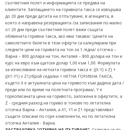
съответния полет и информацията се предава на
клиентите. Заплащането на горивната такса се извършва
до 20 дни преди датата на отпътуване, в агенцията, в
която е направена резервацията /за записвания по-малко
от 20 дни преди съответния полет важи същата
обявената горивна такса, ако има такава/. Цените на
самолетните билети в тези оферти са калкулирани при
следните цени на горивата на тон за 1 /една/ отсечка –
Варна – 800 долара на тон, Анталия – 800 долара на тон и
курс на евро към щатски долар 1,00 към 1,00. Формулата
за изчисляване на нетната горивна такса е: ((X-Y) x Z) +
((X1-Y1) x Z1)/брой седалки = НЕТНА ГОРИВНА ТАКСА,
където X е актуалната цена на горивото към дадена дата /
преди или по време на полетната програма/, Y е
гореописаната цена на горивото, заложена в офертите, а
Z - средния разход на гориво в тонове по летателна
отсечка Варна – Анталия, а X1, Y1 и Z1 представляват
същите описани по-горе компоненти, но по летателна
отсечка Анталия - Варна.
ЗАСТРАХОВКА "ОТМЯНА НА ПЪТУВАНЕ".
Сключва се до