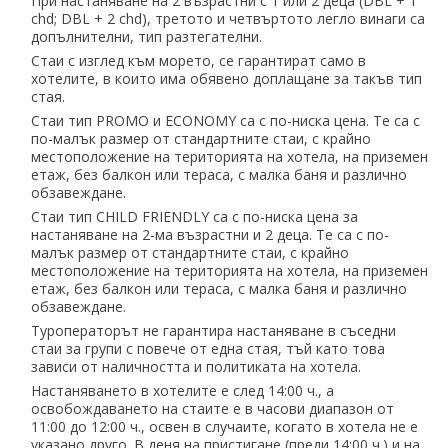
При настаняване на 2 възрастни с 1 или 2 деца (DBL + 1
chd; DBL + 2 chd), третото и четвъртото легло винаги са
допълнителни, тип разтегателни.
Стаи с изглед към морето, се гарантират само в
хотелите, в които има обявено доплащане за такъв тип
стая.
Стаи тип PROMO и ECONOMY са с по-ниска цена. Те са с
по-малък размер от стандартните стаи, с крайно
местоположение на територията на хотела, на приземен
етаж, без балкон или тераса, с малка баня и различно
обзавеждане.
Стаи тип CHILD FRIENDLY са с по-ниска цена за
настаняване на 2-ма възрастни и 2 деца. Те са с по-
малък размер от стандартните стаи, с крайно
местоположение на територията на хотела, на приземен
етаж, без балкон или тераса, с малка баня и различно
обзавеждане.
Туроператорът не гарантира настаняване в съседни
стаи за групи с повече от една стая, тъй като това
зависи от наличността и политиката на хотела.
Настаняването в хотелите е след 14:00 ч., а
освобождаването на стаите е в часови диапазон от
11:00 до 12:00 ч., освен в случаите, когато в хотела не е
указано друго. В деня на пристигане (преди 14:00 ч.) и на