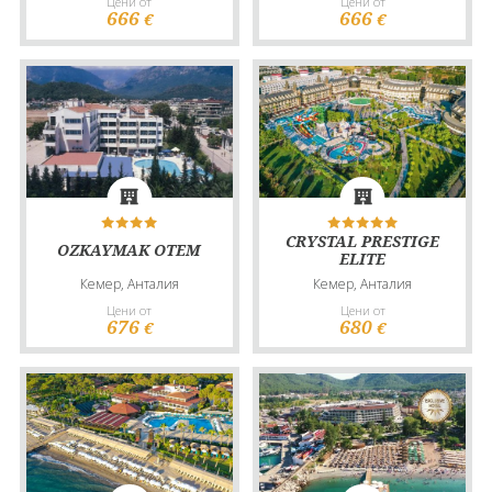
Цени от
Цени от
666
666
€
€
CRYSTAL PRESTIGE
OZKAYMAK OTEM
ELITE
Кемер, Анталия
Кемер, Анталия
Цени от
Цени от
676
680
€
€