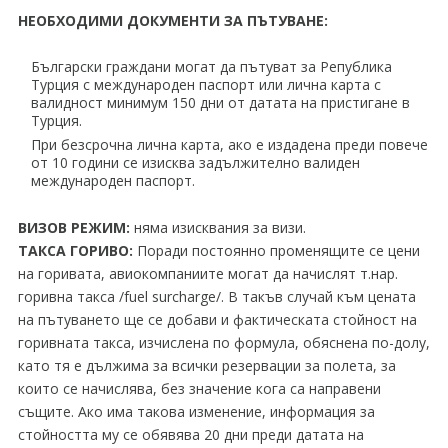
НЕОБХОДИМИ ДОКУМЕНТИ ЗА ПЪТУВАНЕ:
Български граждани могат да пътуват за Република
Турция с международен паспорт или лична карта с
валидност минимум 150 дни от датата на пристигане в
Турция.
При безсрочна лична карта, ако е издадена преди повече
от 10 години се изисква задължително валиден
международен паспорт.
ВИЗОВ РЕЖИМ:
няма изисквания за визи.
ТАКСА ГОРИВО:
Поради постоянно променящите се цени
на горивата, авиокомпаниите могат да начислят т.нар.
горивна такса /fuel surcharge/. В такъв случай към цената
на пътуването ще се добави и фактическата стойност на
горивната такса, изчислена по формула, обяснена по-долу,
като тя е дължима за всички резервации за полета, за
които се начислява, без значение кога са направени
същите. Ако има такова изменение, информация за
стойността му се обявява 20 дни преди датата на