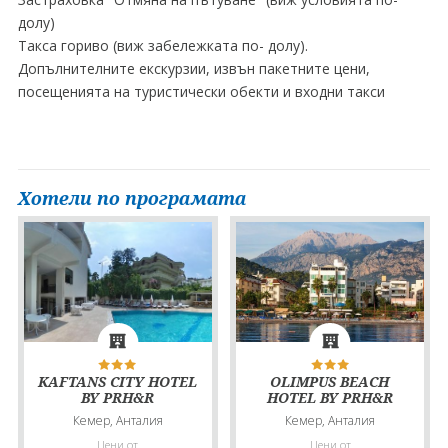
долу)
Такса гориво (виж забележката по- долу).
Допълнителните екскурзии, извън пакетните цени,
посещенията на туристически обекти и входни такси
Хотели по програмата
KAFTANS CITY HOTEL
OLIMPUS BEACH
BY PRH&R
HOTEL BY PRH&R
Кемер, Анталия
Кемер, Анталия
Цени от
Цени от