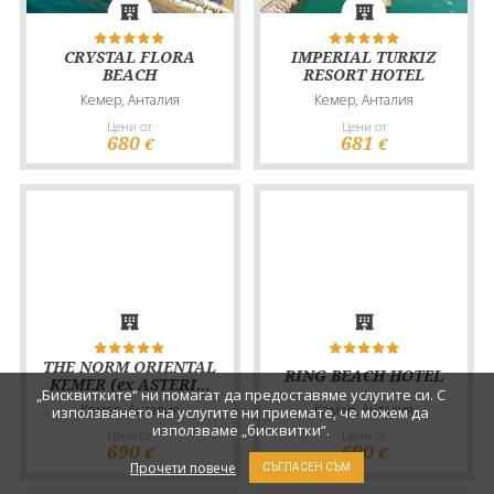
CRYSTAL FLORA
IMPERIAL TURKIZ
BEACH
RESORT HOTEL
Кемер, Анталия
Кемер, Анталия
Цени от
Цени от
680
681
€
€
THE NORM ORIENTAL
RING BEACH HOTEL
KEMER (ex ASTERIA
„Бисквитките“ ни помагат да предоставяме услугите си. С
KEMER)
Кемер, Анталия
Кемер, Анталия
използването на услугите ни приемате, че можем да
използваме „бисквитки“.
Цени от
Цени от
690
690
€
€
Прочети повече
СЪГЛАСЕН СЪМ