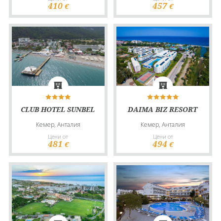
410
457
€
€
CLUB HOTEL SUNBEL
DAIMA BIZ RESORT
Кемер, Анталия
Кемер, Анталия
Цени от
Цени от
481
494
€
€