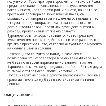
получено от Туроператора в срок не по - късно от 7 дни
преди започване на изпълнението на туристическия
пакет. Лицето, което прехвърля, и лицето, на което се
прехвърля договора за туристически пакет, са
солидарно отговорни за заплащане на оставащата част
от сумата по договора, ако има такава и на всички
допълнителни такси, налози или други допълнителни
разходи, произтичащи от прехвърлянето.
Туроператорът информира лицето, което прехвърля
туристическия пакет, за действителните си разходи, във
връзка с прехвърлянето, съгласно актуалните в момента
на смяната цени и условия.
Резервацията се счита за валидна само ако е
потвърдена от Туроператора в рамките на 48 часа. Ако
не бъде потвърден първоначално заявеният хотел,
Туроператорът може да предложи на Потребителя други
възможности за настаняване. В случай, че
Потребителят не приеме другите възможности, той има
право да изиска да му бъде възстановен заплатения
депозит.
ОБЩИ УСЛОВИЯ:
Медицинската застраховка по туристическите пакети е