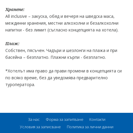
Хранене:
All inclusive – закуска, обяд и вечеря на шведска маса,
междинни хранения, местни алкохолни и безалкохолни
напитки - без лимит (съгласно концепцията на хотела).
Плаж:
Собствен, пясъчен. Чадъри и шезлонги на плажа и при
басейна – безплатно. Плажни кърпи - безплатно.
*Хотелът има право да прави промени в концепцията си
по всяко време, без да уведомява предварително
туроператора.
За нас
Форма за запитване
Контакти
Условия за записване
Политика за лични данни