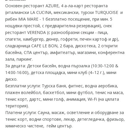
Основен ресторант AZURE, 4 а-ла-карт ресторанта
(италиански LA CUCINA, мексикански, турски TURQUOISE и
рибен MIA MARE - 1 безплатно посещение, при мин. 5
нощувки престой, с предварителна резервация), снек
ресторант VERENDA (с разнообразни секции - пица,
спагети, хамбургер, дюнер, гофрети, печен картоф и др),
сладкарница CAFE LE BON, 2 бара, дискотека, 2 открити
басейна, СПА център, амфитеатър, магазини, конферентнa
залa, паркинг.
За децата: Детски басейн, водна пързалкa (10:30-12:00 &
14:00-16:00), детска площадка, мини клуб (4–12 г.), мини
диско.
Безплатни услуги: Турска баня, фитнес, водна аеробика,
плажен волейбол, баскетбол, мини футбол, тенис на маса,
тенис корт, дартс, мини голф, анимация, Wi-Fi (на цялата
територия).
Платени услуги: Сауна, масаж, осветление и оборудване за
тенис корт, водни спортове, лекар, детегледачка, фризьор,
химическо чистене, гейм център.