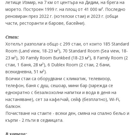
летище Измир, на 7 км от центъра на Дидим, на брега на
морето. Построен 1999 г. на площ от 41 000 м². Последно
реновиран през 2022 г. (хотелски стаи) и 2023 г. (общи
части, ресторанти и барове, басейни).
Стаи:
Хотелът разполага общо с 299 стаи, от които 185 Standard
Room (Land view, 18-23 м²), 70 Standard Room (Sea view, 18-
23 м²), 30 Family Room Bunkbed (18-23 м²), 8 Family Room (2
стаи, 1 баня, 28 м²), 6 Dublex Room (2 стаи, 2 бани,
всекидневна, 51 м²).
Всички стаи са оборудвани с климатик, телевизор,
телефон, баня с душ, сешоар, мини бар (зарежда се
еднократно с безалкохолни напитки и вода в деня на
настаняване), сет за кафе/чай, сейф (безплатно), Wi-Fi,
балкон.
Почистване на стаите - всеки ден, смяна на спално бельо и
кърпи - 2 пъти в седмицата.
В хотела: