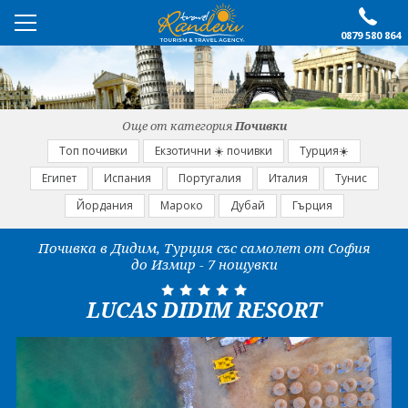
0879 580 864
ПРЕПОРЪЧАНО
ЕКСКУРЗИИ
Още от категория
Почивки
ПОЧИВКИ
Топ почивки
Екзотични ☀️ почивки
Турция☀️
Египет
Испания
Португалия
Италия
Тунис
ОЩЕ
Йордания
Мароко
Дубай
Гърция
За нас
Форма за запитване
Почивка в Дидим, Турция със самолет от София
до Измир - 7 нощувки
Контакти
Условия за записване
Политика за лични
Документи
LUCAS DIDIM RESORT
данни
ПОСЛЕДВАЙТЕ НИ