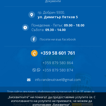
Документи
гр. Добрич 9300,
ул. Димитър Петков 5
Понеделник - Петък:
09.00 - 18.00
Събота:
09.30 - 14.00
Посети ни във Facebook
+359 58 601 761
+359 879 580 864
+359 879 580 874
info.randevutravel@gmail.com
Този сайт е рекламен. Информация съгласно чл. 82 от ЗТ може да
получите в офиса на агенция "Рандеву" или на посочените
„Бисквитките“ ни помагат да предоставяме услугите си. С
телефони.
използването на услугите ни приемате, че можем да
Randevu © 2022. Всички права запазени
използваме „бисквитки“.