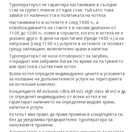
Туроператорът не гарантира настаняване в съседни
стаи за групи с повече от една стая, тъй като това
зависи от наличността и политиката на хотела.
Настаняването в хотелите е след 14:00 ч., а
освобождаването на стаите е в часови диапазон от
11:00 до 12:00 ч., освен в случаите, когато в хотела не е
указано друго. В деня на пристигане (преди 14:00 ч.) и на
напускане (след 11:00 ч.) услугите в хотелите се ползват
срещу заплащане, включително храни и напитки.
Туроператорът не носи отговорност за загубен,
откраднат или забравен багаж по време на пътуването
или престоя в съответния хотел.
Всеки хотел определя индивидуално цените и условията
за ползване на допълнителните услуги на територията
на хотелския комплекс.
Концепциите All inclusive; Ultra All incl; High class all incl и др.
се определят индивидуално от всеки хотел и не
гарантират наличието на определени видове храни,
напитки и услуги.
Хотелът има право да прави промени в концепцията си,
без да уведомява предварително туроператора за
наложените промени.
Туроператорът и местните партньори могат да оказват