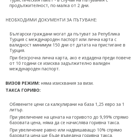
продължителност, по-малка от 2 дни.
НЕОБХОДИМИ ДОКУМЕНТИ ЗА ПЪТУВАНЕ:
Български граждани могат да пътуват за Република
Турция с международен паспорт или лична карта с
валидност минимум 150 дни от датата на пристигане в
Турция.
При безсрочна лична карта, ако е издадена преди повече
от 10 години се изисква задължително валиден
международен паспорт.
ВИЗОВ РЕЖИМ:
няма изисквания за визи.
ТАКСА ГОРИВО:
Обявените цени са калкулирани на база 1,25 евро за 1
литър.
При увеличение на цената на горивото до 9,99% спрямо
базовата цена, няма да се начислява горивна такса.
При увеличение равно или надвишаващо 10% спрямо
базовата цена ще бъде въведена горивна такса.