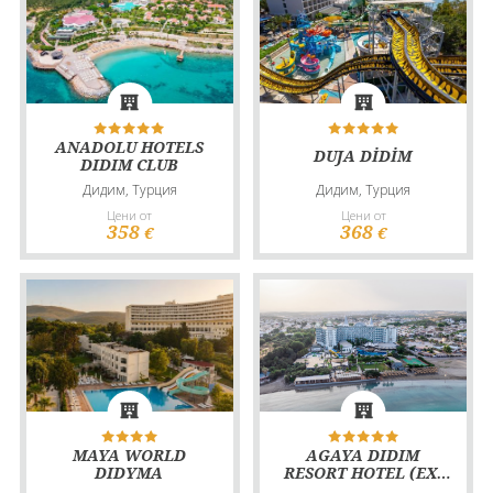
ANADOLU HOTELS
DUJA DİDİM
DIDIM CLUB
Дидим, Турция
Дидим, Турция
Цени от
Цени от
358
368
€
€
MAYA WORLD
AGAYA DIDIM
DIDYMA
RESORT HOTEL (EX.
PRIVE HOTEL)