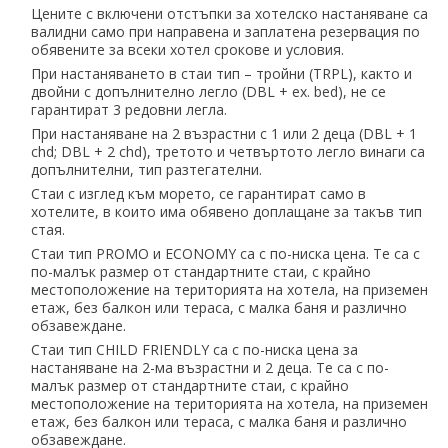
Цените с включени отстъпки за хотелско настаняване са
валидни само при направена и заплатена резервация по
обявените за всеки хотел срокове и условия.
При настаняването в стаи тип – тройни (TRPL), както и
двойни с допълнително легло (DBL + ex. bed), не се
гарантират 3 редовни легла.
При настаняване на 2 възрастни с 1 или 2 деца (DBL + 1
chd; DBL + 2 chd), третото и четвъртото легло винаги са
допълнителни, тип разтегателни.
Стаи с изглед към морето, се гарантират само в
хотелите, в които има обявено доплащане за такъв тип
стая.
Стаи тип PROMO и ECONOMY са с по-ниска цена. Те са с
по-малък размер от стандартните стаи, с крайно
местоположение на територията на хотела, на приземен
етаж, без балкон или тераса, с малка баня и различно
обзавеждане.
Стаи тип CHILD FRIENDLY са с по-ниска цена за
настаняване на 2-ма възрастни и 2 деца. Те са с по-
малък размер от стандартните стаи, с крайно
местоположение на територията на хотела, на приземен
етаж, без балкон или тераса, с малка баня и различно
обзавеждане.