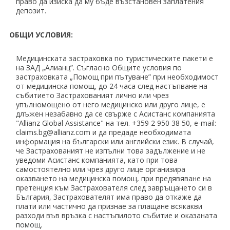
право да изиска да му бъде възстановен заплатения
депозит.
ОБЩИ УСЛОВИЯ:
Медицинската застраховка по туристическите пакети е
на ЗАД „Алианц”. Съгласно Общите условия по
застраховката „Помощ при пътуване” при необходимост
от медицинска помощ, до 24 часа след настъпване на
събитието Застрахованият лично или чрез
упълномощено от него медицинско или друго лице, е
длъжен незабавно да се свърже с Асистанс компанията
"Allianz Global Assistance" на тел. +359 2 950 38 50, е-mail:
claims.bg@allianz.com и да предаде необходимата
информация на български или английски език. В случай,
че Застрахованият не изпълни това задължение и не
уведоми Асистанс компанията, като при това
самостоятелно или чрез друго лице организира
оказването на медицинска помощ, при предявяване на
претенция към Застрахователя след завръщането си в
България, Застрахователят има право да откаже да
плати или частично да признае за плащане всякакви
разходи във връзка с настъпилото събитие и оказаната
помощ.