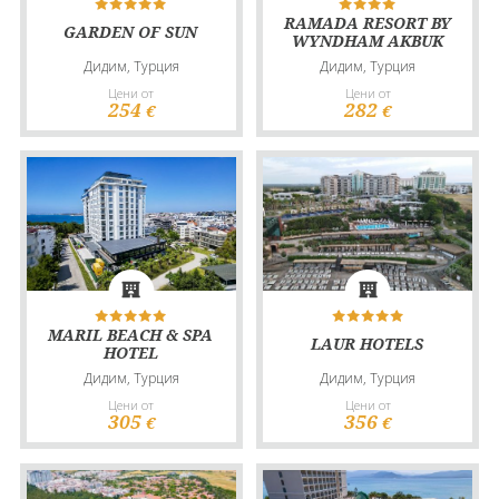
RAMADA RESORT BY
GARDEN OF SUN
WYNDHAM AKBUK
Дидим, Турция
Дидим, Турция
Цени от
Цени от
254
282
€
€
MARIL BEACH & SPA
LAUR HOTELS
HOTEL
Дидим, Турция
Дидим, Турция
Цени от
Цени от
305
356
€
€