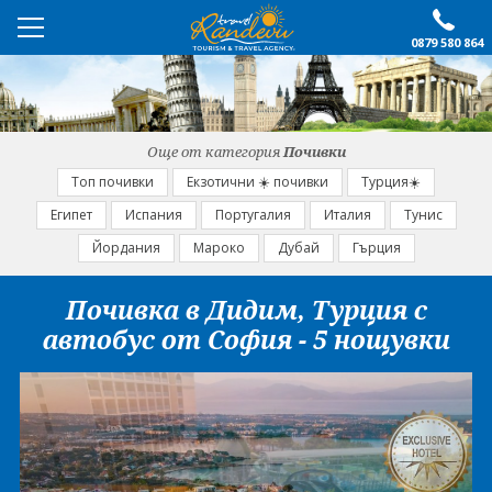
0879 580 864
ПРЕПОРЪЧАНО
ЕКСКУРЗИИ
Още от категория
Почивки
ПОЧИВКИ
Топ почивки
Екзотични ☀️ почивки
Турция☀️
Египет
Испания
Португалия
Италия
Тунис
ОЩЕ
Йордания
Мароко
Дубай
Гърция
За нас
Форма за запитване
Почивка в Дидим, Турция с
Контакти
Условия за записване
автобус от София - 5 нощувки
Политика за лични
Документи
данни
ПОСЛЕДВАЙТЕ НИ