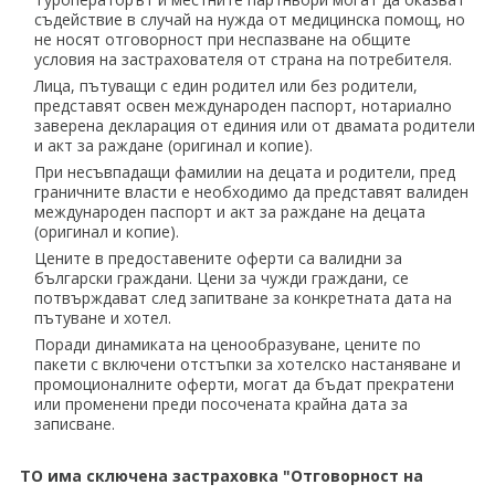
съдействие в случай на нужда от медицинска помощ, но
не носят отговорност при неспазване на общите
условия на застрахователя от страна на потребителя.
Лица, пътуващи с един родител или без родители,
представят освен международен паспорт, нотариално
заверена декларация от единия или от двамата родители
и акт за раждане (оригинал и копие).
При несъвпадащи фамилии на децата и родители, пред
граничните власти е необходимо да представят валиден
международен паспорт и акт за раждане на децата
(оригинал и копие).
Цените в предоставените оферти са валидни за
български граждани. Цени за чужди граждани, се
потвърждават след запитване за конкретната дата на
пътуване и хотел.
Поради динамиката на ценообразуване, цените по
пакети с включени отстъпки за хотелско настаняване и
промоционалните оферти, могат да бъдат прекратени
или променени преди посочената крайна дата за
записване.
ТO има сключена застраховка "Отговорност на