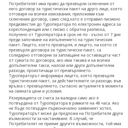
Потребителят има право да прехвърли сключения от
него договор за туристически пакет на друго лице, което
отговаря на всички изисквания, приложими към
сключения договор, само след като е отправил писмено
предизвестие до Туроператора по електронен адреса за
кореспонденция или с писмо с обратна разписка,
получено от Туроператора в срок не по - късно от 7 дни
преди започване на изпълнението на туристическия
пакет. Лицето, което прехвърля, и лицето, на което се
прехвърля договора за туристически пакет, са
солидарно отговорни за заплащане на оставащата част
от сумата по договора, ако има такава и на всички
допълнителни такси, налози или други допълнителни
разходи, произтичащи от прехвърлянето.
Туроператорът информира лицето, което прехвърля
туристическия пакет, за действителните си разходи, във
връзка с прехвърлянето, съгласно актуалните в момента
на смяната цени и условия.
Резервацията се счита за валидна само ако е
потвърдена от Туроператора в рамките на 48 часа. Ако
не бъде потвърден първоначално заявеният хотел,
Туроператорът може да предложи на Потребителя други
възможности за настаняване. В случай, че
Потребителят не приеме другите възможности, той има