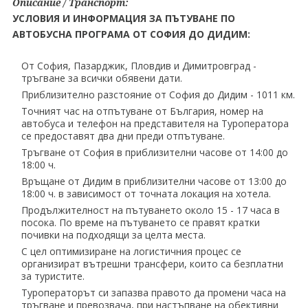
Описание / Транспорт:
УСЛОВИЯ И ИНФОРМАЦИЯ ЗА ПЪТУВАНЕ ПО
АВТОБУСНА ПРОГРАМА ОТ СОФИЯ ДО ДИДИМ:
От София, Пазарджик, Пловдив и Димитровград -
тръгване за всички обявени дати.
Приблизително разстояние от София до Дидим - 1011 км.
Точният час на отпътуване от България, номер на
автобуса и телефон на представителя на Tуроператора
се предоставят два дни преди отпътуване.
Тръгване от София в приблизителни часове от 14:00 до
18:00 ч.
Връщане от Дидим в приблизителни часове от 13:00 до
18:00 ч. в зависимост от точната локация на хотела.
Продължителност на пътуването около 15 - 17 часа в
посока. По време на пътуването се правят кратки
почивки на подходящи за целта места.
С цел оптимизиране на логистичния процес се
организират вътрешни трансфери, които са безплатни
за туристите.
Туроператорът си запазва правото да промени часа на
тръгване и превозвача, при настъпване на обективни