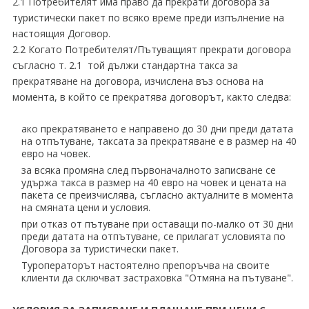
2.1 Потребителят има право да прекрати договора за
туристически пакет по всяко време преди изпълнение на
настоящия Договор.
2.2 Когато Потребителят/Пътуващият прекрати договора
съгласно т. 2.1 той дължи стандартна такса за
прекратяване на договора, изчислена въз основа на
момента, в който се прекратява договорът, както следва:
ако прекратяването е направено до 30 дни преди датата
на отпътуване, таксата за прекратяване е в размер на 40
евро на човек.
за всяка промяна след първоначалното записване се
удържа такса в размер на 40 евро на човек и цената на
пакета се преизчислява, съгласно актуалните в момента
на смяната цени и условия.
при отказ от пътуване при оставащи по-малко от 30 дни
преди датата на отпътуване, се прилагат условията по
Договора за туристически пакет.
Туроператорът настоятелно препоръчва на своите
клиенти да сключват застраховка "Отмяна на пътуване".