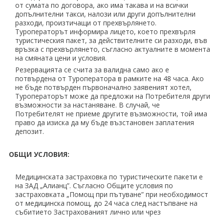
от сумата по договора, ако има такава и на всички
допълнителни такси, налози или други допълнителни
разходи, произтичащи от прехвърлянето.
Туроператорът информира лицето, което прехвърля
туристическия пакет, за действителните си разходи, във
връзка с прехвърлянето, съгласно актуалните в момента
на смяната цени и условия.
Резервацията се счита за валидна само ако е
потвърдена от Туроператора в рамките на 48 часа. Ако
не бъде потвърден първоначално заявеният хотел,
Туроператорът може да предложи на Потребителя други
възможности за настаняване. В случай, че
Потребителят не приеме другите възможности, той има
право да изиска да му бъде възстановен заплатения
депозит.
ОБЩИ УСЛОВИЯ:
Медицинската застраховка по туристическите пакети е
на ЗАД „Алианц”. Съгласно Общите условия по
застраховката „Помощ при пътуване” при необходимост
от медицинска помощ, до 24 часа след настъпване на
събитието Застрахованият лично или чрез