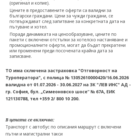
(оригинал и копие).
Цените в предоставените оферти са валидни за
български граждани. Цени за чужди граждани, се
потвърждават след запитване за конкретната дата на
пътуване и хотел.
Поради динамиката на ценообразуване, цените по
пакети с включени отстъпки за хотелско настаняване и
промоционалните оферти, могат да бъдат прекратени
или променени преди посочената крайна дата за
записване.
ТO има сключена застраховка "Отговорност на
Туроператора", с полица № 13052610000420/16.06.2026
валидна от 01.07.2026 - 30.06.2027 на ЗК "ЛЕВ ИНС" АД -
гр. София, бул. „Симеоновско шосе“ № 67А, ЕИК
121130788, тел +359 2/ 800 10 200.
В цената се включва:
Транспорт с автобус по описания маршрут с включени
пътни и магистрални такси