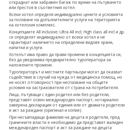
откраднат или забравен багаж по време на пътуването
или престоя в съответния хотел.
Всеки хотел определя индивидуално цените и условията
за ползване на допълнителните услуги на територията
на хотелския комплекс.
Концепциите All inclusive; Ultra All incl; High class all incl и др.
се определят индивидуално от всеки хотел и не
гарантират наличието на определени видове храни,
напитки и услуги.
Хотелът има право да прави промени в концепцията си,
без да уведомява предварително туроператора за
наложените промени.
Туроператорът и местните партньори могат да оказват
съдействие в случай на нужда от медицинска помощ, но
не носят отговорност при неспазване на общите
условия на застрахователя от страна на потребителя.
Лица, пътуващи с един родител или без родители,
представят освен международен паспорт, нотариално
заверена декларация от единия или от двамата родители
и акт за раждане (оригинал и копие).
При несъвпадащи фамилии на децата и родители, пред
граничните власти е необходимо да представят валиден
международен паспорт и акт за раждане на децата