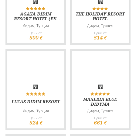
AGAYA DIDIM
THE HOLIDAY RESORT
RESORT HOTEL (EX.
HOTEL
PRIVE HOTEL)
Дидим, Турция
Дидим, Турция
Цени от
Цени от
500
514
€
€
MAXERIA BLUE
LUCAS DIDIM RESORT
DIDYMA
Дидим, Турция
Дидим, Турция
Цени от
Цени от
524
661
€
€