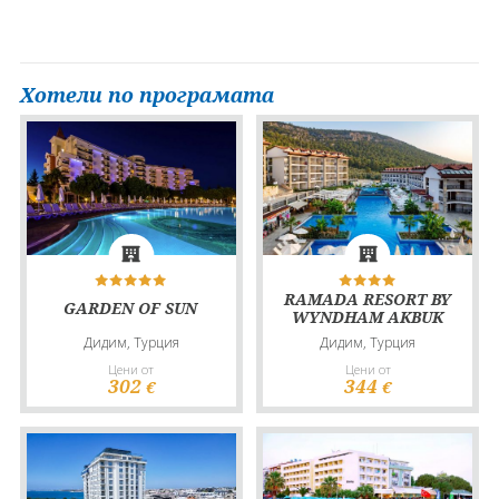
Хотели по програмата
RAMADA RESORT BY
GARDEN OF SUN
WYNDHAM AKBUK
Дидим, Турция
Дидим, Турция
Цени от
Цени от
302
344
€
€