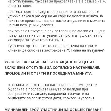
на отпътуване, таксата за прекратяване е в размер на 40
евро на човек.
за всяка промяна след първоначалното записване се
удържа такса в размер на 40 евро на човек и цената на
пакета се преизчислява, съгласно актуалните в момента
на смяната цени и условия.
при отказ от пътуване при оставащи по-малко от 30 дни
преди датата на отпътуване, се прилагат условията по
Договора за туристически пакет.
Туроператорът настоятелно препоръчва на своите
клиенти да сключват застраховка "Отмяна на пътуване".
УСЛОВИЯ ЗА ЗАПИСВАНЕ И ПЛАЩАНЕ ПРИ ЦЕНИ С
ВКЛЮЧЕНИ ОТСТЪПКИ ЗА ХОТЕЛСКО НАСТАНЯВАНЕ,
ПРОМОЦИИ И ОФЕРТИ В ПОСЛЕДНАТА МИНУТА:
отстъпките за хотелско настаняване, промоциите и
офертите в последната минута са валидни при
резервация и плащане, направени в рамките на
обявените за всеки хотел дати, срокове и условия.
МИНИМАЛЕН БРОЙ УЧАСТНИЦИ ЗА ОСЪЩЕСТВЯВАНЕ