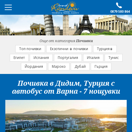
0879 580 864
ПРЕПОРЪЧАНО
ЕКСКУРЗИИ
Още от категория
Почивки
ПОЧИВКИ
Топ почивки
Екзотични ☀️ почивки
Турция☀️
Египет
Испания
Португалия
Италия
Тунис
ОЩЕ
Йордания
Мароко
Дубай
Гърция
За нас
Форма за запитване
Почивка в Дидим, Турция с
Контакти
Условия за записване
автобус от Варна - 7 нощувки
Политика за лични
Документи
данни
ПОСЛЕДВАЙТЕ НИ