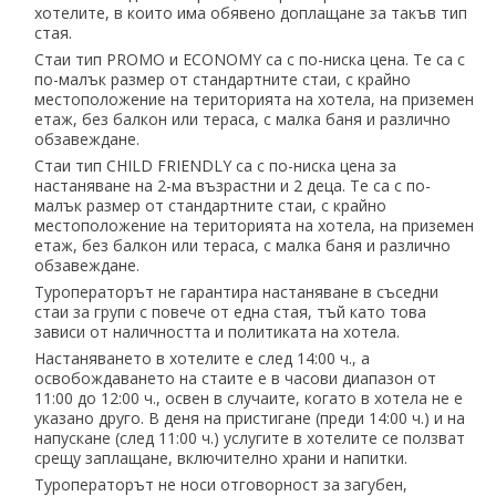
хотелите, в които има обявено доплащане за такъв тип
стая.
Стаи тип PROMO и ECONOMY са с по-ниска цена. Те са с
по-малък размер от стандартните стаи, с крайно
местоположение на територията на хотела, на приземен
етаж, без балкон или тераса, с малка баня и различно
обзавеждане.
Стаи тип CHILD FRIENDLY са с по-ниска цена за
настаняване на 2-ма възрастни и 2 деца. Те са с по-
малък размер от стандартните стаи, с крайно
местоположение на територията на хотела, на приземен
етаж, без балкон или тераса, с малка баня и различно
обзавеждане.
Туроператорът не гарантира настаняване в съседни
стаи за групи с повече от една стая, тъй като това
зависи от наличността и политиката на хотела.
Настаняването в хотелите е след 14:00 ч., а
освобождаването на стаите е в часови диапазон от
11:00 до 12:00 ч., освен в случаите, когато в хотела не е
указано друго. В деня на пристигане (преди 14:00 ч.) и на
напускане (след 11:00 ч.) услугите в хотелите се ползват
срещу заплащане, включително храни и напитки.
Туроператорът не носи отговорност за загубен,