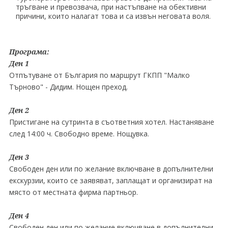
тръгване и превозвача, при настъпване на обективни
причини, които налагат това и са извън неговата воля.
Програма:
Ден 1
Отпътуване от България по маршрут ГКПП "Малко
Търново" - Дидим. Нощен преход.
Ден 2
Пристигане на сутринта в съответния хотел. Настаняване
след 14:00 ч. Свободно време. Нощувка.
Ден 3
Свободен ден или по желание включване в допълнителни
екскурзии, които се заявяват, заплащат и организират на
място от местната фирма партньор.
Ден 4
Свободен ден или по желание включване в допълнителни