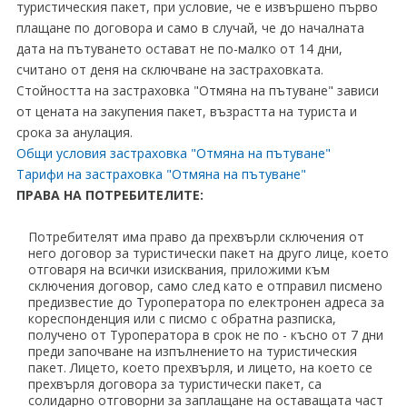
туристическия пакет, при условие, че е извършено първо
плащане по договора и само в случай, че до началната
дата на пътуването остават не по-малко от 14 дни,
считано от деня на сключване на застраховката.
Стойността на застраховка "Отмяна на пътуване" зависи
от цената на закупения пакет, възрастта на туриста и
срока за анулация.
Общи условия застраховка "Отмяна на пътуване"
Тарифи на застраховка "Отмяна на пътуване"
ПРАВА НА ПОТРЕБИТЕЛИТЕ:
Потребителят има право да прехвърли сключения от
него договор за туристически пакет на друго лице, което
отговаря на всички изисквания, приложими към
сключения договор, само след като е отправил писмено
предизвестие до Туроператора по електронен адреса за
кореспонденция или с писмо с обратна разписка,
получено от Туроператора в срок не по - късно от 7 дни
преди започване на изпълнението на туристическия
пакет. Лицето, което прехвърля, и лицето, на което се
прехвърля договора за туристически пакет, са
солидарно отговорни за заплащане на оставащата част