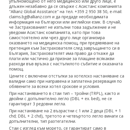
упълномощено от него медицинско или друго лице, е
длъжен незабавно да се свърже с Асистанс компанията
"Allianz Global Assistance" на тел. +359 2 950 38 50, е-mail:
claims.bg@allianz.com и да предаде необходимата
информация на български или английски език. В случай,
че Застрахованият не изпълни това задължение и не
уведоми Асистанс компанията, като при това
самостоятелно или чрез друго лице организира
оказването на медицинска помощ, при предявяване на
претенция към Застрахователя след завръщането си в
България, Застрахователят има право да откаже да
плати или частично да признае за плащане всякакви
разходи във връзка с настъпилото събитие и оказаната
помощ.
Цените с включени отстъпки за хотелско настаняване са
валидни само при направена и заплатена резервация по
обявените за всеки хотел срокове и условия.
При настаняването в стаи тип – тройни (TRPL), както и
двойни с допълнително легло (DBL + ex. bed), не се
гарантират 3 редовни легла.
При настаняване на 2 възрастни с 1 или 2 деца (DBL + 1
chd; DBL + 2 chd), третото и четвъртото легло винаги са
допълнителни, тип разтегателни.
Стаи с изглед към морето, се гарантират само в