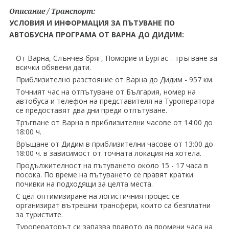
Описание / Транспорт:
УСЛОВИЯ И ИНФОРМАЦИЯ ЗА ПЪТУВАНЕ ПО
АВТОБУСНА ПРОГРАМА ОТ ВАРНА ДО ДИДИМ:
От Варна, Слънчев бряг, Поморие и Бургас - тръгване за
всички обявени дати.
Приблизително разстояние от Варна до Дидим - 957 км.
Точният час на отпътуване от България, номер на
автобуса и телефон на представителя на Tуроператора
се предоставят два дни преди отпътуване.
Тръгване от Варна в приблизителни часове от 14:00 до
18:00 ч.
Връщане от Дидим в приблизителни часове от 13:00 до
18:00 ч. в зависимост от точната локация на хотела.
Продължителност на пътуването около 15 - 17 часа в
посока. По време на пътуването се правят кратки
почивки на подходящи за целта места.
С цел оптимизиране на логистичния процес се
организират вътрешни трансфери, които са безплатни
за туристите.
Туроператорът си запазва правото да промени часа на