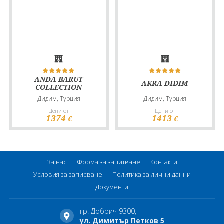
ANDA BARUT
AKRA DIDIM
COLLECTION
Дидим, Турция
Дидим, Турция
Цени от
Цени от
1374
1413
€
€
За нас
Форма за запитване
Контакти
Условия за записване
Политика за лични данни
Документи
гр. Добрич 9300,
ул. Димитър Петков 5