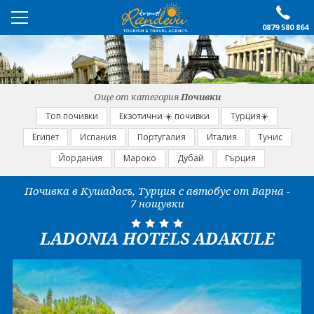
0879 580 864
ПРЕПОРЪЧАНО
ЕКСКУРЗИИ
Още от категория
Почивки
ПОЧИВКИ
Топ почивки
Екзотични ☀️ почивки
Турция☀️
Египет
Испания
Португалия
Италия
Тунис
ОЩЕ
Йордания
Мароко
Дубай
Гърция
За нас
Форма за запитване
Почивка в Кушадасъ, Турция с автобус от Варна -
7 нощувки
Контакти
Условия за записване
Политика за лични
Документи
LADONIA HOTELS ADAKULE
данни
ПОСЛЕДВАЙТЕ НИ