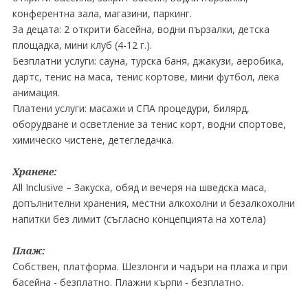
конферентна зала, магазини, паркинг.
За децата: 2 открити басейна, водни пързалки, детска
площадка, мини клуб (4-12 г.).
Безплатни услуги: сауна, турска баня, джакузи, аеробика,
дартс, тенис на маса, тенис кортове, мини футбол, лека
анимация.
Платени услуги: масажи и СПА процедури, билярд,
оборудване и осветление за тенис корт, водни спортове,
химическо чистене, детегледачка.
Хранене:
All Inclusive – Закуска, обяд и вечеря на шведска маса,
допълнителни хранения, местни алкохолни и безалкохолни
напитки без лимит (съгласно концепцията на хотела)
Плаж:
Собствен, платформа. Шезлонги и чадъри на плажа и при
басейна - безплатно. Плажни кърпи - безплатно.