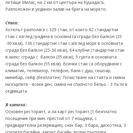
летище Милас, на 2 км от центъра на Кушадасъ.
Разположен в уединен залив на брега на морето.
Стаи:
Хотелът разполага с 329 стаи, от които 62 стандартни
стаи с изглед градина в основната сграда без балкон (25
-30 кв.м), 136 стандартни стаи с изглед море в основната
сграда без балкон (25-30 кв.м), 64 клубни стандартни стаи
в анекс сграда с балкон (35 кв.м), 5 суита в основната
сграда без балкон (55 кв.м). Всички стаи са оборудвани с
климатик, телевизор, телефон, баня с душ, сешоар,
минибар, сейф (безплатен). Почистване на стаята и смяна
на кърпите - всеки ден, смяна на спалното бельо - 3 пъти в
седмицата.
В хотела:
Основен ресторант, а-ла карт ресторант (1 безплатно
посещение при мин. престой от 7 нощувки, с
предварителна резервация), снек бар, 3 бара, дискотека, 3
открити басейна, закрит басейн, водни пързалки,