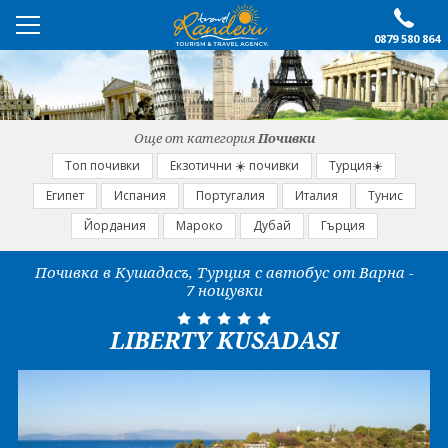
0879 580 864
ПРЕПОРЪЧАНО
ЕКСКУРЗИИ
Още от категория
Почивки
ПОЧИВКИ
Топ почивки
Екзотични ☀️ почивки
Турция☀️
Египет
Испания
Португалия
Италия
Тунис
ОЩЕ
Йордания
Мароко
Дубай
Гърция
За нас
Форма за запитване
Почивка в Кушадасъ, Турция с автобус от Варна -
7 нощувки
Контакти
Условия за записване
Политика за лични
Документи
LIBERTY KUSADASI
данни
ПОСЛЕДВАЙТЕ НИ