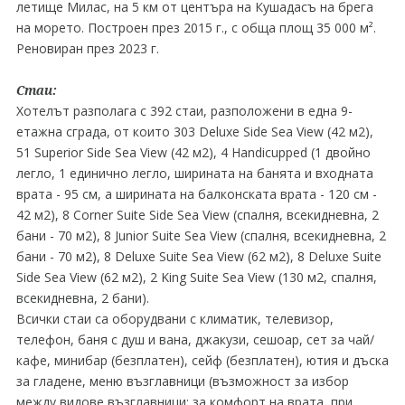
летище Милас, на 5 км от центъра на Кушадасъ на брeга
на морето. Построен през 2015 г., с обща площ 35 000 м².
Реновиран през 2023 г.
Стаи:
Хотелът разполага с 392 стаи, разположени в една 9-
етажна сграда, от които 303 Deluxe Side Sea View (42 м2),
51 Superior Side Sea View (42 м2), 4 Handicupped (1 двойно
легло, 1 единично легло, ширината на банята и входната
врата - 95 см, а ширината на балконската врата - 120 см -
42 м2), 8 Corner Suite Side Sea View (спалня, всекидневна, 2
бани - 70 м2), 8 Junior Suite Sea View (спалня, всекидневна, 2
бани - 70 м2), 8 Deluxe Suite Sea View (62 м2), 8 Deluxe Suite
Side Sea View (62 м2), 2 King Suite Sea View (130 м2, спалня,
всекидневна, 2 бани).
Всички стаи са оборудвани с климатик, телевизор,
телефон, баня с душ и вана, джакузи, сешоар, сет за чай/
кафе, минибар (безплатен), сейф (безплатен), ютия и дъска
за гладене, меню възглавници (възможност за избор
между видове възглавници: за комфорт на врата, при