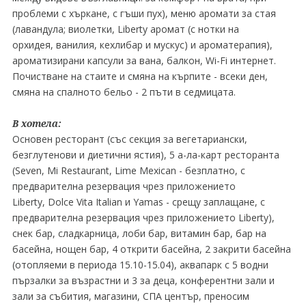
проблеми с хъркане, с гъши пух), меню аромати за стая
(лавандула; виолетки, Liberty аромат (с нотки на
орхидея, ванилия, кехлибар и мускус) и ароматерапия),
ароматизирани капсули за вана, балкон, Wi-Fi интернет.
Почистване на стаите и смяна на кърпите - всеки ден,
смяна на спалното бельо - 2 пъти в седмицата.
В хотела:
Основен ресторант (със секция за вегетариански,
безглутенови и диетични ястия), 5 а-ла-карт ресторанта
(Seven, Mi Restaurant, Lime Mexican - безплатнo, с
предварителна резервация чрез приложението
Liberty, Dolce Vita Italian и Yamas - срещу заплащане, с
предварителна резервация чрез приложението Liberty),
снек бар, сладкарница, лоби бар, витамин бар, бар на
басейна, нощен бар, 4 открити басейна, 2 закрити басейна
(отопляеми в периода 15.10-15.04), аквапарк с 5 водни
пързалки за възрастни и 3 за деца, конферентни зали и
зали за събития, магазини, СПА център, преносим