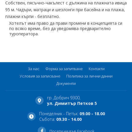
Собствен, пясъчно-чакълест с дължина на плажната ивица
95 м. Чадъри, матраци и шезлонги при басейна и на плажа,
плажни кърпи - безплатно.
Хотелът има право да прави промени в концепцията си
по всяко време, без да уведомява предварително
туроператора.
За нас
Форма за запитване
Контакти
Условия за записване
Политика за лични данни
Документи
гр. Добрич 9300,
ул. Димитър Петков 5
Понеделник - Петък:
09.00 - 18.00
Събота:
09.30 - 14.00
Посети ни във Facebook