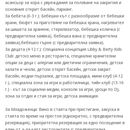
асансьор за хора с увреждания за ползване на закрития и
основния открит басейн, паркинг.
За бебета (0-3 г.): Бебешки кът с разнообразие от бебешки
храни, бюфет за приготвяне на бебешка храна, нагревател
за шишета за хранене, стерилизатор, бебешка количка (с
предварителна заявка), бебешка вана (с предварителна
заявка),бебешко гърне (с предварителна заявка).
За децата (4-12 г.): Специална концепция Libby & Berty Kids
Club: детско меню в ресторанта, специални хранителни
опции за деца с алергии или диетични ограничения, детски
халати и чехли, детски открит басейн, детски закрит
басейн, водни пързалки, детска площадка, мини клуб (4-12
г.), специална зона за игри и работилници, тийн клуб (13-16
г.) - кът за социални медии, конзоли за игри, уроци по DJ,
зона за отдих и стая за игри, детска анимация.
За Младоженци: Вино в стаята при пристигане, закуска в
стаята по време на престоя (еднократно, с предварителна
резервация), приоритетна резервация за едно посещение в
един от а-ла-карт ресторантите (с предварителна