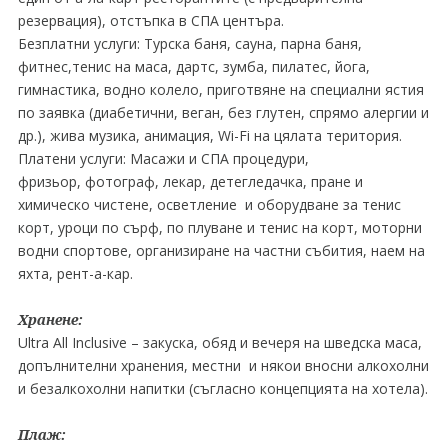
резервация), отстъпка в СПА центъра.
Безплатни услуги: Турска баня, сауна, парна баня,
фитнес,тенис на маса, дартс, зумба, пилатес, йога,
гимнастика, водно колело, приготвяне на специални ястия
по заявка (диабетични, веган, без глутен, спрямо алергии и
др.), жива музика, анимация, Wi-Fi на цялата територия.
Платени услуги: Масажи и СПА процедури,
фризьор, фотограф, лекар, детегледачка, пране и
химическо чистене, осветление и оборудване за тенис
корт, уроци по сърф, по плуване и тенис на корт, моторни
водни спортове, организиране на частни събития, наем на
яхта, рент-а-кар.
Хранене:
Ultra All Inclusive – закуска, обяд и вечеря на шведска маса,
допълнителни хранения, местни и някои вносни алкохолни
и безалкохолни напитки (съгласно концепцията на хотела).
Плаж: