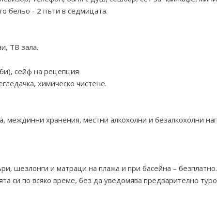
то бельо - 2 пъти в седмицата.
и, ТВ зала.
оби), сейф на рецепция
егледачка, химическо чистене.
 маса, междинни хранения, местни алкохолни и безалкохолни на
ъри, шезлонги и матраци на плажа и при басейна – безплатно.
та си по всяко време, без да уведомява предварително тур