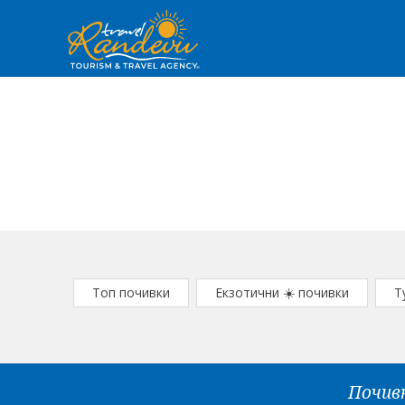
Топ почивки
Екзотични ☀️ почивки
Т
Почивк