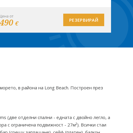
Цена от
490
РЕЗЕРВИРАЙ
€
 морето, в района на Long Beach. Построен през
oms (две отделни спални - едната с двойно легло, а
ора с ограничена подвижност - 27м²). Всички стаи
ибар (срещу заплащане), сейф (платен), балкон.