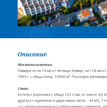
Описание
Местоположение:
Намира се на 74 км от летище Измир, на 118 км от
1995 г. с обща площ 10000 м². Последно реновиран
Стаи:
Хотелът разполага с общо 102 стаи, от които: 85 De
другата с единично и двуетажно легло - 44 м²), 7 
са с изглед градина и са оборудвани с климатик, т