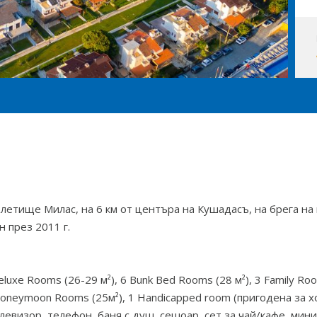
 летище Милас, на 6 км от центъра на Кушадасъ, на брега на
 през 2011 г.
luxe Rooms (26-29 м²), 6 Bunk Bed Rooms (28 м²), 3 Family Ro
Honeymoon Rooms (25м²), 1 Handicapped room (пригодена за х
елевизор, телефон, баня с душ, сешоар, сет за чай/кафе, мин