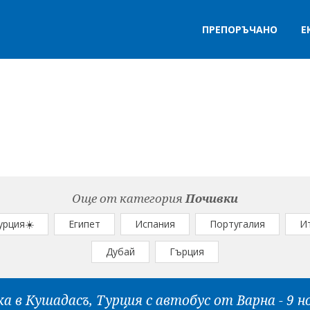
ПРЕПОРЪЧАНО
Е
Още от категория
Почивки
урция☀️
Египет
Испания
Португалия
И
Дубай
Гърция
а в Кушадасъ, Турция с автобус от Варна - 9 