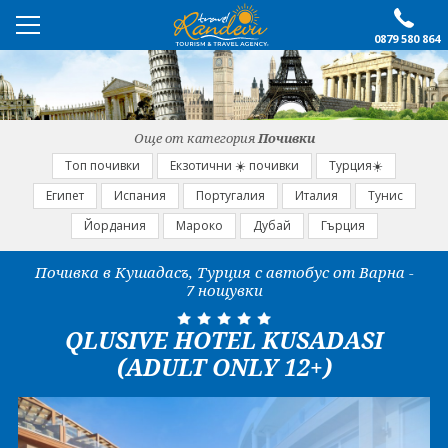
0879 580 864
ПРЕПОРЪЧАНО
ЕКСКУРЗИИ
Още от категория
Почивки
ПОЧИВКИ
Топ почивки
Екзотични ☀️ почивки
Турция☀️
Египет
Испания
Португалия
Италия
Тунис
ОЩЕ
Йордания
Мароко
Дубай
Гърция
За нас
Форма за запитване
Почивка в Кушадасъ, Турция с автобус от Варна -
7 нощувки
Контакти
Условия за записване
Политика за лични
Документи
QLUSIVE HOTEL KUSADASI
данни
(ADULT ONLY 12+)
ПОСЛЕДВАЙТЕ НИ