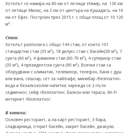
Хотелът се намира на 80 км от летище Измир, на 130 км
от летище Милас, на 2 км от центъра на Кушадасъ, на 16
км от Ефес. Построен през 2015 г. с обща площ от 10 120
м².
Стаи:
Хотелът разполага с общо 144 стаи, от които 101
стандартни стаи (35 м²), 18 делукс стаи с басейн(30 м²), 7
суита (60 м²), 4 фамилни стаи (60-70 м²), 4 супериор стаи
(35 м²), 4 президентски суита (90 м²). Всички стаи са
оборудвани с климатик, телевизор, телефон, баня с душ
или вана, сешоар, сет за чай/кафе, минибар /безплатно-
вода и безалкохолни напитки; зарежда се 2 пъти
седмично/, сейф /безплатен/, балкон или тераса, Wi-Fi
интернет /безплатно/.
В хотела:
Основен ресторант, а-ла-карт ресторант, 3 бара,
сладкарница, открит басейн, закрит басейн, джакузи,