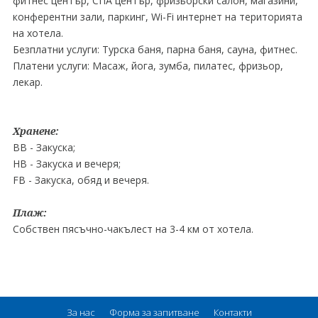
фитнес център, СПА център, фризьорски салон, магазини,
конферентни зали, паркинг, Wi-Fi интернет на територията
на хотела.
Безплатни услуги: Tурска баня, парна баня, сауна, фитнес.
Платени услуги: Mасаж, йога, зумба, пилатес, фризьор,
лекар.
Хранене:
BB - Закуска;
НВ - Закуска и вечеря;
FB - Закуска, обяд и вечеря.
Плаж:
Собствен пясъчно-чакълест на 3-4 км от хотела.
За нас
Форма за запитване
Контакти