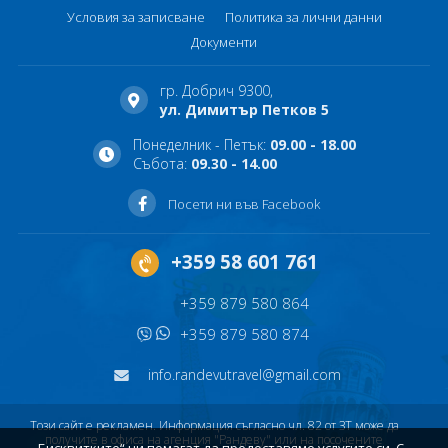
Условия за записване
Политика за лични данни
Документи
гр. Добрич 9300,
ул. Димитър Петков 5
Понеделник - Петък:
09.00 - 18.00
Събота:
09.30 - 14.00
Посети ни във Facebook
+359 58 601 761
+359 879 580 864
+359 879 580 874
info.randevutravel@gmail.com
Този сайт е рекламен. Информация съгласно чл. 82 от ЗТ може да
получите в офиса на агенция "Рандеву" или на посочените