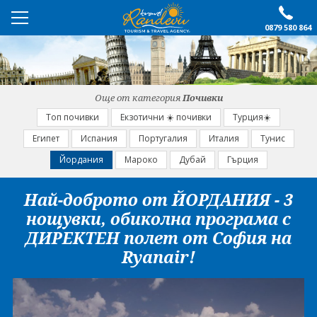
0879 580 864
ПРЕПОРЪЧАНО
ЕКСКУРЗИИ
Още от категория
Почивки
ПОЧИВКИ
Топ почивки
Екзотични ☀️ почивки
Турция☀️
Египет
Испания
Португалия
Италия
Тунис
ОЩЕ
Йордания
Мароко
Дубай
Гърция
За нас
Форма за запитване
Най-доброто от ЙОРДАНИЯ - 3
Контакти
Условия за записване
нощувки, обиколна програма с
Политика за лични
Документи
ДИРЕКТЕН полет от София на
данни
Ryanair!
ПОСЛЕДВАЙТЕ НИ