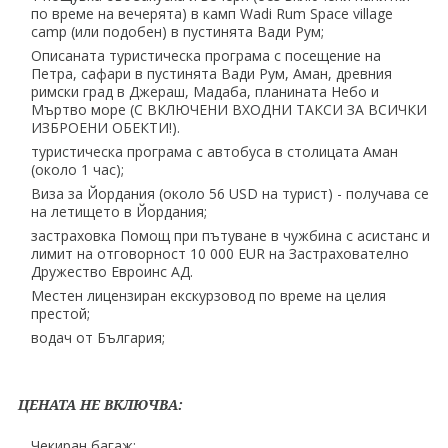
по време на вечерята) в камп Wadi Rum Space village
camp (или подобен) в пустинята Вади Рум;
Oписаната туристическа програма с посещение на
Петра, сафари в пустинята Вади Рум, Аман, древния
римски град в Джераш, Мадаба, планината Небо и
Мъртво море (С ВКЛЮЧЕНИ ВХОДНИ ТАКСИ ЗА ВСИЧКИ
ИЗБРОЕНИ ОБЕКТИ!).
туристическа програма с автобуса в столицата Аман
(около 1 час);
Виза за Йордания (около 56 USD на турист) - получава се
на летището в Йордания;
застраховка Помощ при пътуване в чужбина с асистанс и
лимит на отговорност 10 000 EUR на Застрахователно
Дружество Евроинс АД.
Mестен лицензиран екскурзовод по време на целия
престой;
водач от България;
ЦЕНАТА НЕ ВКЛЮЧВА:
Чекиран багаж;