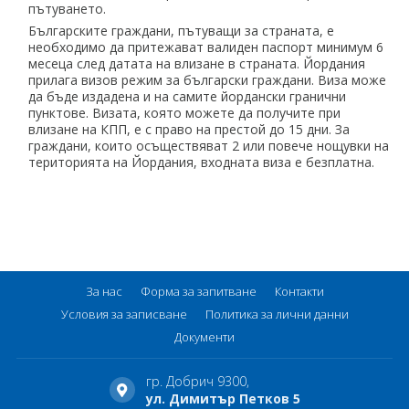
пътуването.
Българските граждани, пътуващи за страната, е
необходимо да притежават валиден паспорт минимум 6
месеца след датата на влизане в страната. Йордания
прилага визов режим за български граждани. Виза може
да бъде издадена и на самите йордански гранични
пунктове. Визата, която можете да получите при
влизане на КПП, е с право на престой до 15 дни. За
граждани, които осъществяват 2 или повече нощувки на
територията на Йордания, входната виза е безплатна.
За нас
Форма за запитване
Контакти
Условия за записване
Политика за лични данни
Документи
гр. Добрич 9300,
ул. Димитър Петков 5