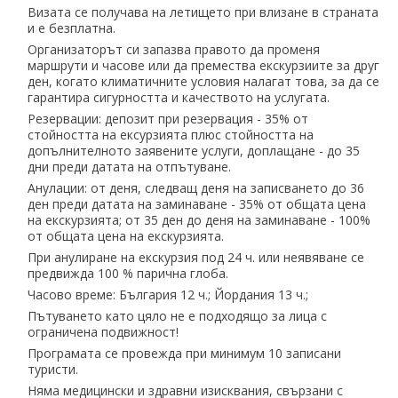
Визата се получава на летището при влизане в страната
и е безплатна.
Организаторът си запазва правото да променя
маршрути и часове или да премества екскурзиите за друг
ден, когато климатичните условия налагат това, за да се
гарантира сигурността и качеството на услугата.
Резервации: депозит при резервация - 35% от
стойността на ексурзията плюс стойността на
допълнителното заявените услуги, доплащане - до 35
дни преди датата на отпътуване.
Анулации: от деня, следващ деня на записването до 36
ден преди датата на заминаване - 35% от общата цена
на екскурзията; от 35 ден до деня на заминаване - 100%
от общата цена на екскурзията.
При анулиране на екскурзия под 24 ч. или неявяване се
предвижда 100 % парична глоба.
Часово време: България 12 ч.; Йордания 13 ч.;
Пътуването като цяло не е подходящо за лица с
ограничена подвижност!
Програмата се провежда при минимум 10 записани
туристи.
Няма медицински и здравни изисквания, свързани с