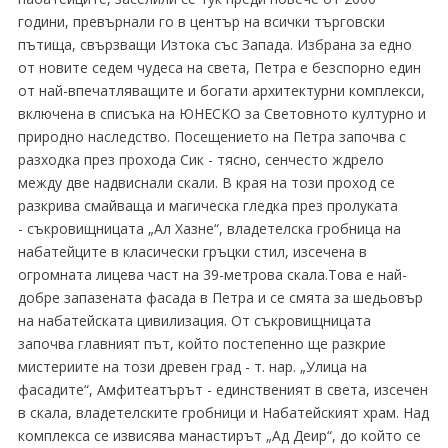
години, превърнали го в център на всички търговски
пътища, свързващи Изтока със Запада. Избрана за едно
от новите седем чудеса на света, Петра е безспорно един
от най-впечатляващите и богати архитектурни комплекси,
включена в списъка на ЮНЕСКО за Световното културно и
природно наследство. Посещението на Петра започва с
разходка през прохода Сик - тясно, сенчесто ждрело
между две надвиснали скали. В края на този проход се
разкрива смайваща и магическа гледка през пролуката
- съкровищницата „Ал Хазне“, владетелска гробница на
набатейците в класически гръцки стил, изсечена в
огромната лицева част на 39-метрова скала.Това е най-
добре запазената фасада в Петра и се смята за шедьовър
на набатейската цивилизация. От съкровищницата
започва главният път, който постепенно ще разкрие
мистериите на този древен град - т. нар. „Улица на
фасадите“, Амфитеатърът - единственият в света, изсечен
в скала, владетелските гробници и Набатейският храм. Над
комплекса се извисява манастирът „Ад Деир“, до който се