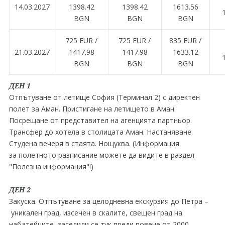
14.03.2027
1398.42
1398.42
1613.56
BGN
BGN
BGN
725 EUR ∕
725 EUR ∕
835 EUR ∕
21.03.2027
1417.98
1417.98
1633.12
BGN
BGN
BGN
ДЕН 1
Отпътуване от летище София (Терминал 2) с директен
полет за Аман. Пристигане на летището в Аман.
Посрещане от представител на агенцията партньор.
Трансфер до хотела в столицата Аман. Настаняване.
Студена вечеря в стаята. Нощуква. (Информация
за полетното разписание можете да видите в раздел
"Полезна информация"!)
ДЕН 2
Закуска. Отпътуване за целодневна екскурзия до Петра –
уникален град, изсечен в скалите, свещен град на
набатейците, заселили се тук преди повече от 2000