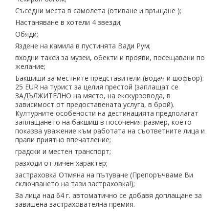
Съседни места в самолета (отиване и връщане );
Настаняване в хотели 4 звезди;
Обяди;
Яздене на камила в пустинята Вади Рум;
входни такси за музеи, обекти и прояви, посещавани по
желание;
Бакшиши за местните представители (водач и шофьор):
25 EUR на турист за целия престой (заплащат се
ЗАДЪЛЖИТЕЛНО на място, на екскурзовода, в
зависимост от предоставената услуга, в брой).
Културните особености на дестинацията предполагат
заплащането на бакшиш в посочения размер, което
показва уважение към работата на съответните лица и
прави приятно впечатление;
градски и местен транспорт;
разходи от личен характер;
застраховка Отмяна на пътуване (Препоръчваме Ви
сключването на тази застраховка!);
За лица над 64 г. автоматично се добавя доплащане за
завишена застрахователна премия.