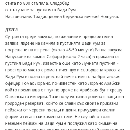
стига по 800 стъпала. Следобед
отпътуване за пустинята Вади Рум.
Настаняване. Традиоционна бедуинска вечеря! Нощувка.
ДЕН 3
Сутринта преди закуска, по желание и предварителна
заявка: яздене на камила в пустинята Вади Рум за
посрещане на изгрева! (около 45-50 минути).Ранна закуска.
Напускане на кампа. Сафари (около 2 часа) в приказната
пустиня Вади Рум, известна още като Лунната пустиня –
просторно място с романтичен дух и съвършена красота.
Вади Рум е позната днес най-вече с името на британския
офицер Томас Лорънс, по-известен като Лорънс Арабски,
който преминава от тук по време на Арабския бунт срещу
Османската империя. Тази полупустинна долина е защитен
природен резерват, който се слави със своите приказни
пейзажи от червени пясъци и дюни, причудливи скални
форми и гигантски каменни стени. Не случайно този
неземен пейзаж на Вади Рум е послужил като снимачна
площадка за редица холивудски продукции най-известни от