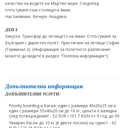
качества на водите на Мъртво море. Следобед
отпътуване към столицата Аман.
Настаняване. Вечеря. Нощувка.
ДЕН 4
Закуска. Трансфер до летището на Аман. Отпътуване за
България с директен полет. Пристигане на летище София
(Терминал 2). (Информация за полетното разписание
можете да видите в раздел "Полезна информация"!)
Допълнителна информация
ДОПЪЛНИТЕЛНИ УСЛУГИ:
Priority boarding и багаж: един с размери 40х20х25 см и
един с размери 55х40х20 см до 10 кг, цената е валидна
след потвърждение! - 52 EUR ∕ 101.7 BGN от 0 год. до 90
Чекиран багаж до 10 кг (в двете посоки) на турист - 62
EUR ∕ 121.26 BGN от 1 год.