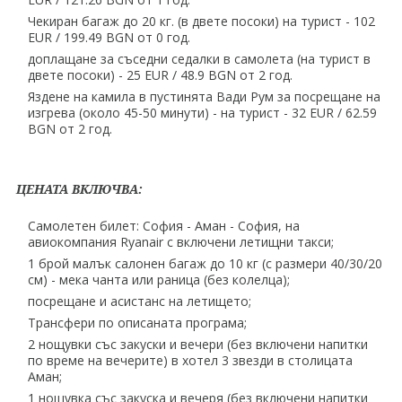
Чекиран багаж до 20 кг. (в двете посоки) на турист - 102
EUR ∕ 199.49 BGN от 0 год.
доплащане за съседни седалки в самолета (на турист в
двете посоки) - 25 EUR ∕ 48.9 BGN от 2 год.
Яздене на камила в пустинята Вади Рум за посрещане на
изгрева (около 45-50 минути) - на турист - 32 EUR ∕ 62.59
BGN от 2 год.
ЦЕНАТА ВКЛЮЧВА:
Самолетен билет: София - Аман - София, на
авиокомпания Ryanair с включени летищни такси;
1 брой малък салонен багаж до 10 кг (с размери 40∕30∕20
см) - мека чанта или раница (без колелца);
посрещане и асистанс на летището;
Трансфери по описаната програма;
2 нощувки със закуски и вечери (без включени напитки
по време на вечерите) в хотел 3 звезди в столицата
Аман;
1 нощувка със закуска и вечеря (без включени напитки