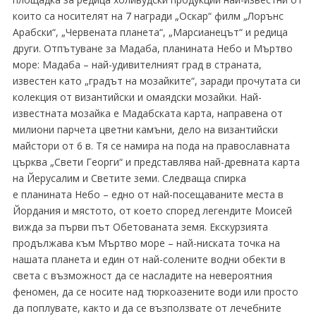
които са носителят на 7 награди „Оскар“ филм „Лорънс
Арабски“, „Червената планета“, „Марсианецът“ и редица
други. Отпътуване за Мадаба, планината Небо и Мъртво
море: Мадаба – най-удивителният град в страната,
известен като „градът на мозайките“, заради прочутата си
колекция от византийски и омаядски мозайки. Най-
известната мозайка е Мадабската карта, направена от
милиони парчета цветни камъни, дело на византийски
майстори от 6 в. Тя се намира на пода на православната
църква „Свети Георги“ и представлява най-древната карта
на Йерусалим и Светите земи. Следваща спирка
е планината Небо – едно от най-посещаваните места в
Йордания и мястото, от което според легендите Моисей
вижда за първи път Обетованата земя. Екскурзията
продължава към Мъртво море – най-ниската точка на
нашата планета и един от най-солените водни обекти в
света с възможност да се насладите на невероятния
феномен, да се носите над тюркоазените води или просто
да поплувате, както и да се възползвате от лечебните