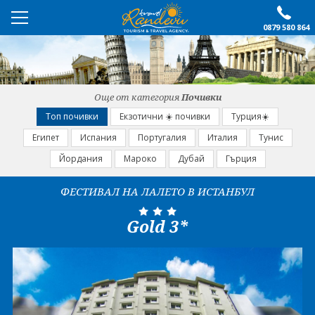
0879 580 864
ПРЕПОРЪЧАНО
ЕКСКУРЗИИ
Още от категория
Почивки
ПОЧИВКИ
Топ почивки
Екзотични ☀️ почивки
Турция☀️
Египет
Испания
Португалия
Италия
Тунис
ОЩЕ
Йордания
Мароко
Дубай
Гърция
За нас
Форма за запитване
ФЕСТИВАЛ НА ЛАЛЕТО В ИСТАНБУЛ
Контакти
Условия за записване
Gold 3*
Политика за лични
Документи
данни
ПОСЛЕДВАЙТЕ НИ