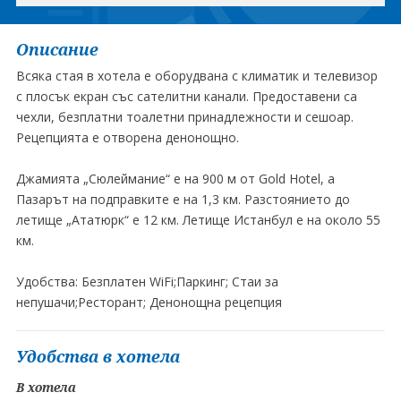
Описание
Всяка стая в хотела е оборудвана с климатик и телевизор
с плосък екран със сателитни канали. Предоставени са
чехли, безплатни тоалетни принадлежности и сешоар.
Рецепцията е отворена денонощно.
Джамията „Сюлеймание“ е на 900 м от Gold Hotel, а
Пазарът на подправките е на 1,3 км. Разстоянието до
летище „Ататюрк“ е 12 км. Летище Истанбул е на около 55
км.
Удобства: Безплатен WiFi;Паркинг; Стаи за
непушачи;Ресторант; Денонощна рецепция
Удобства в хотела
В хотела