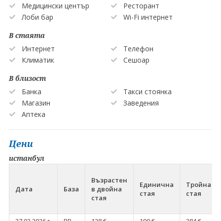
Медицински център
Ресторант
Лоби бар
Wi-Fi интернет
В стаята
Интернет
Телефон
Климатик
Сешоар
В близост
Банка
Такси стоянка
Магазин
Заведения
Аптека
Цени
истанбул
Възрастен
Единична
Тройна
Дата
База
в двойна
стая
стая
стая