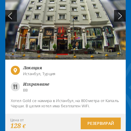
Локация
Истанбул, Турция
Изхранване
BB
Хотел Gold се намира в Истанбул, на 800 метра от Капалъ
Чарши. В целия хотел има безплатен WiFi.
Цена от
РЕЗЕРВИРАЙ
128
€