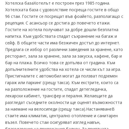
Хотелска базаХотелът е построен през 1985 година.
Хотелската база с удоволствие посреща гостите в общо
96 стаи. Гостите се посрещат във фоайето, разполагащо с
рецепция. С асансьор се достига до повечето етажи.
Гостите на хотела получават за добре дошли безплатна
напитка. Към удобствата спадат съхранение на багаж и
сейф. В общите части има безжичен достъп до интернет.
Предлага се избор от различни заведения за хранене, като
ресторант, зала за хранене, зала за закуска, кафене, бар и
бар на плажа. Всичко това се допълва от градина. Към
допълнителните удобства на хотела се числи кът за игра.
Пристигналите с автомобил могат да ползват подземен
гараж или паркинг (срещу такса). Към екстрите, които са
на разположение на гостите, спадат детегледачка,
лекарски кабинет, трансфер и пералня. Желаещите да
разгледат съседните околности ще оценят възможността
за наемане на велосипеди (срещу такса).НастаняванеВ
стаите има климатик, централно отопление и санитарен
възел. Повечето стаи осигуряват изглед навън,
благодарение на прилежащия балкон. За приятната