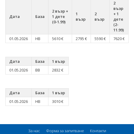
2
възр
2 възр +
1
2
+ 1
Дата
База
1 дете
възр
възр
дете
(0-1.99)
(2-
11.99)
01.05.2026
HB
5610 €
2795 €
5590 €
7620 €
Дата
База
1 възр
01.05.2026
BB
2832 €
Дата
База
1 възр
01.05.2026
HB
3010 €
За нас
Форма за запитване
Контакти