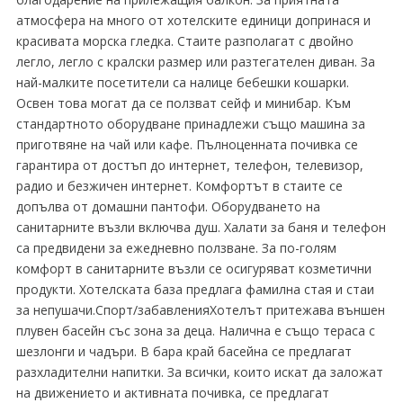
атмосфера на много от хотелските единици допринася и
красивата морска гледка. Стаите разполагат с двойно
легло, легло с кралски размер или разтегателен диван. За
най-малките посетители са налице бебешки кошарки.
Освен това могат да се ползват сейф и минибар. Към
стандартното оборудване принадлежи също машина за
приготвяне на чай или кафе. Пълноценната почивка се
гарантира от достъп до интернет, телефон, телевизор,
радио и безжичен интернет. Комфортът в стаите се
допълва от домашни пантофи. Оборудването на
санитарните възли включва душ. Халати за баня и телефон
са предвидени за ежедневно ползване. За по-голям
комфорт в санитарните възли се осигуряват козметични
продукти. Хотелската база предлага фамилна стая и стаи
за непушачи.Спорт/забавленияХотелът притежава външен
плувен басейн със зона за деца. Налична е също тераса с
шезлонги и чадъри. В бара край басейна се предлагат
разхладителни напитки. За всички, които искат да заложат
на движението и активната почивка, се предлагат