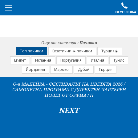
0879 580 864
ПРЕПОРЪЧАНО
ЕКСКУРЗИИ
Още от категория
Почивки
ПОЧИВКИ
Топ почивки
Екзотични ☀️ почивки
Турция☀️
Египет
Испания
Португалия
Италия
Тунис
ОЩЕ
Йордания
Мароко
Дубай
Гърция
За нас
Форма за запитване
О-в МАДЕЙРА - ФЕСТИВАЛЪТ НА ЦВЕТЯТА 2026 /
САМОЛЕТНА ПРОГРАМА С ДИРЕКТЕН ЧАРТЪРЕН
Контакти
Условия за записване
ПОЛЕТ ОТ СОФИЯ / П
Политика за лични
Документи
данни
NEXT
ПОСЛЕДВАЙТЕ НИ