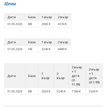
Цени
Дата
База
1 възр
2 възр
01.05.2026
BB
2065 €
4130 €
Дата
База
1 възр
2 възр
01.05.2026
HB
2240 €
4480 €
2 възр
2 възр
+ 1
1
2
+ 1
Дата
База
дете
възр
възр
дете
(2-
(0-1.99)
11.99)
01.05.2026
BB
2620 €
5240 €
7180 €
5260 €