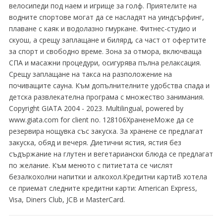
велосипеди под наем и игрище за голф. Приятелите на
водните спортове могат да се насладят на уиндсърфинг,
плаване с каяк и водолазно гмуркане. Фитнес-студио и
скуош, а срещу заплащане и билярд, са част от офертите
за спорт и свободно време. Зона за отмора, включваща
СПА и масажни процедури, осигурява пълна релаксация.
Срещу заплащане на такса на разположение на
почиващите сауна. Към допълнителните удобства спада и
детска развлекателна програма с множество занимания.
Copyright GIATA 2004 - 2023. Multilingual, powered by
www.giata.com for client no. 128106ХраненеМоже да се
резервира нощувка със закуска. За хранене се предлагат
закуска, обяд и вечеря. Диетични ястия, ястия без
съдържание на глутен и вегетариански блюда се предлагат
по желание. Към менюто с питиетата се числят
безалкохолни напитки и алкохол.Кредитни картиВ хотела
се приемат следните кредитни карти: American Express,
Visa, Diners Club, JCB и MasterCard.