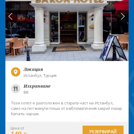
Локация
Истанбул, Турция
Изхранване
BB
Този хотел е разположен в старата част на Истанбул,
само на пет минути пеша от емблематичния закрит пазар
Капалъ чарши.
Цена от
РЕЗЕРВИРАЙ
149