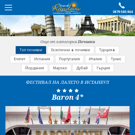
0879 580 864
ПРЕПОРЪЧАНО
ЕКСКУРЗИИ
Още от категория
Почивки
ПОЧИВКИ
Топ почивки
Екзотични ☀️ почивки
Турция☀️
Египет
Испания
Португалия
Италия
Тунис
ОЩЕ
Йордания
Мароко
Дубай
Гърция
За нас
Форма за запитване
ФЕСТИВАЛ НА ЛАЛЕТО В ИСТАНБУЛ
Контакти
Условия за записване
Baron 4*
Политика за лични
Документи
данни
ПОСЛЕДВАЙТЕ НИ