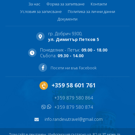
За нас
Форма за запитване
Контакти
Условия за записване
Политика за лични данни
Документи
гр. Добрич 9300,
ул. Димитър Петков 5
Понеделник - Петък:
09.00 - 18.00
Събота:
09.30 - 14.00
Посети ни във Facebook
+359 58 601 761
+359 879 580 864
+359 879 580 874
info.randevutravel@gmail.com
Този сайт е рекламен. Информация съгласно чл. 82 от ЗТ може да