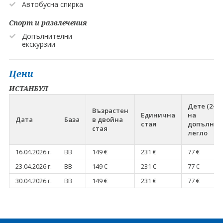
Автобусна спирка
Спорт и развлечения
Допълнителни
екскурзии
Цени
ИСТАНБУЛ
Дете (2-11.
Възрастен
Единична
на
Дата
База
в двойна
стая
допълнит
стая
легло
16.04.2026 г.
BB
149 €
231 €
77 €
23.04.2026 г.
BB
149 €
231 €
77 €
30.04.2026 г.
BB
149 €
231 €
77 €