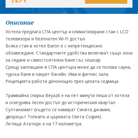
€
Описание
Хотела предлага СПА център и климатизирани стаи с LCD
телевизори и безплатен Wi-Fi достъп.
Всяка стая в хотел Baron е с непретенциозно
обзавеждане. Стандартните удобства включват също зона
за сядане и самостоятелна баня със сешоар.
Срещу заплащане в СПА центъра може да се ползва сауна,
турска баня и закрит басейн. Има и фитнес зала.
Рецепцията работи денонощно през цялата седмица.
Трамвайна спирка Beyazit е на пет минути пеша от хотела
и осигурява лесен достъп до историческия квартал
Султанахмет (където се намират Синята джамия,
дворецът Топкапъ и църквата Света София).
Летище Ататюрк е на 17 километра.