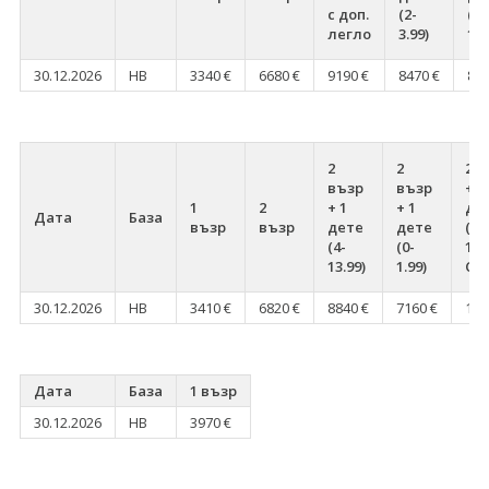
с доп.
(2-
(4-
легло
3.99)
13.
30.12.2026
HB
3340 €
6680 €
9190 €
8470 €
870
2
2
2 в
възр
възр
+ 2
1
2
+ 1
+ 1
де
Дата
База
възр
възр
дете
дете
(2-
(4-
(0-
1
13.99)
1.99)
Chi
30.12.2026
HB
3410 €
6820 €
8840 €
7160 €
106
Дата
База
1 възр
30.12.2026
HB
3970 €