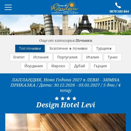
0879 580 864
ПРЕПОРЪЧАНО
ЕКСКУРЗИИ
Още от категория
Почивки
ПОЧИВКИ
Топ почивки
Екзотични ☀️ почивки
Турция☀️
Египет
Испания
Португалия
Италия
Тунис
ОЩЕ
Йордания
Мароко
Дубай
Гърция
За нас
Форма за запитване
ЛАПЛАНДИЯ, Нова Година 2027 в ЛЕВИ - ЗИМНА
ПРИКАЗКА / Дати: 30.12.2026 - 03.01.2027 / 5 дни / 4
Контакти
Условия за записване
нощу
Политика за лични
Документи
данни
Design Hotel Levi
ПОСЛЕДВАЙТЕ НИ