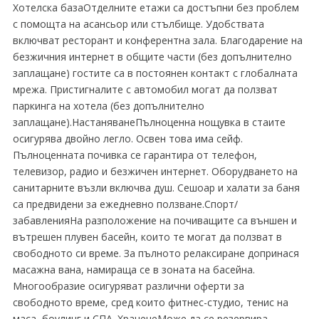
Хотелска базаОтделните етажи са достъпни без проблем
с помощта на асансьор или стълбище. Удобствата
включват ресторант и конферентна зала. Благодарение на
безжичния интернет в общите части (без допълнително
заплащане) гостите са в постоянен контакт с глобалната
мрежа. Пристигналите с автомобил могат да ползват
паркинга на хотела (без допълнително
заплащане).НастаняванеПълноценна нощувка в стаите
осигурява двойно легло. Освен това има сейф.
Пълноценната почивка се гарантира от телефон,
телевизор, радио и безжичен интернет. Оборудването на
санитарните възли включва душ. Сешоар и халати за баня
са предвидени за ежедневно ползване.Спорт/
забавленияНа разположение на почиващите са външен и
вътрешен плувен басейн, които те могат да ползват в
свободното си време. За пълното релаксиране допринася
масажна вана, намираща се в зоната на басейна.
Многообразие осигуряват различни оферти за
свободното време, сред които фитнес-студио, тенис на
маса, боулинг и СПА. ХраненеМоже да се резервира