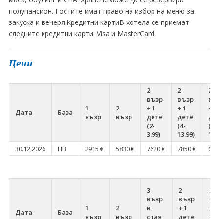
полупансион. Гостите имат право на избор на меню за
закуска и вечеря.Кредитни картиВ хотела се приемат
следните кредитни карти: Visa и MasterCard.
Цени
2
2
2
възр
възр
въ
1
2
+ 1
+ 1
+ 1
Дата
База
възр
възр
дете
дете
де
(2-
(4-
(0-
3.99)
13.99)
1.9
30.12.2026
HB
2915 €
5830 €
7620 €
7850 €
617
3
2
2
възр
възр
въ
1
2
в
+ 1
+ 1
Дата
База
възр
възр
стая
дете
де