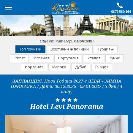
0879 580 864
ПРЕПОРЪЧАНО
ЕКСКУРЗИИ
Още от категория
Почивки
ПОЧИВКИ
Топ почивки
Екзотични ☀️ почивки
Турция☀️
Египет
Испания
Португалия
Италия
Тунис
ОЩЕ
Йордания
Мароко
Дубай
Гърция
За нас
Форма за запитване
ЛАПЛАНДИЯ, Нова Година 2027 в ЛЕВИ - ЗИМНА
ПРИКАЗКА / Дати: 30.12.2026 - 03.01.2027 / 5 дни / 4
Контакти
Условия за записване
нощу
Политика за лични
Документи
данни
Hotel Levi Panorama
ПОСЛЕДВАЙТЕ НИ