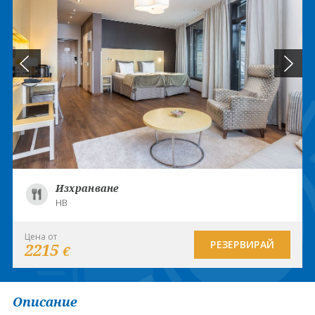
Изхранване
HB
Цена от
РЕЗЕРВИРАЙ
2215
€
Описание