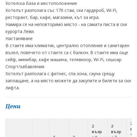
Хотелска база и местоположение
Хотелът разполага със 170 стаи, ски гардероб, Wi-Fi,
ресторант, бар, кафе, магазини, кът за игра.
Намира се на неповторимо място - на самата писта в ски
курорта Леви.
Настаняване
В стаите има климатик, централно отопление и санитарен
възел, повечето от стаите са с балкон. В стаите има още
сейф, минибар, кафе машина, телевизор, Wi-Fi, сешоар.
Спорт/забавления
Хотелът разполага с фитнес, спа зона, сауна срещу
заплащане, а на място можете да закупите и билети за ски
лифта.
Цени
2
2
2
въ
възр
възр
+ 2