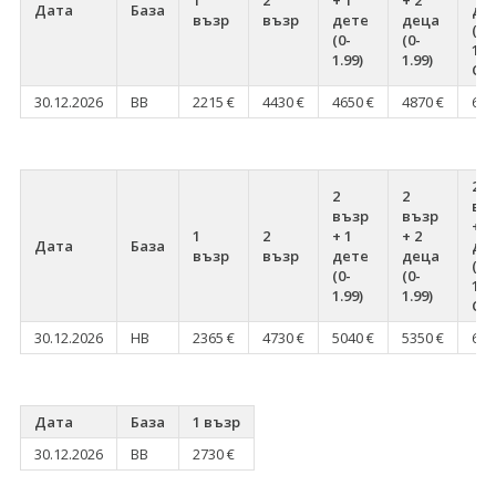
1
2
+ 1
+ 2
Дата
База
де
възр
възр
дете
деца
(0-
(0-
(0-
1.99
1.99)
1.99)
Chi
30.12.2026
BB
2215 €
4430 €
4650 €
4870 €
638
2
2
2
въ
възр
възр
+ 2
1
2
+ 1
+ 2
Дата
База
де
възр
възр
дете
деца
(0-
(0-
(0-
1.99
1.99)
1.99)
Chi
30.12.2026
HB
2365 €
4730 €
5040 €
5350 €
686
Дата
База
1 възр
30.12.2026
BB
2730 €