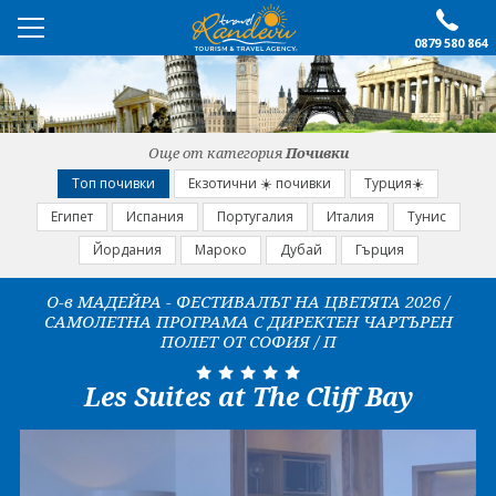
0879 580 864
ПРЕПОРЪЧАНО
ЕКСКУРЗИИ
Още от категория
Почивки
ПОЧИВКИ
Топ почивки
Екзотични ☀️ почивки
Турция☀️
Египет
Испания
Португалия
Италия
Тунис
ОЩЕ
Йордания
Мароко
Дубай
Гърция
За нас
Форма за запитване
О-в МАДЕЙРА - ФЕСТИВАЛЪТ НА ЦВЕТЯТА 2026 /
САМОЛЕТНА ПРОГРАМА С ДИРЕКТЕН ЧАРТЪРЕН
Контакти
Условия за записване
ПОЛЕТ ОТ СОФИЯ / П
Политика за лични
Документи
данни
Les Suites at The Cliff Bay
ПОСЛЕДВАЙТЕ НИ