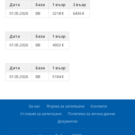
Дата
База
1 възр
2 възр
01.05.2026
BB
3218 €
6436 €
Дата
База
1 възр
01.05.2026
BB
4932 €
Дата
База
1 възр
01.05.2026
BB
5164 €
За нас
Форма за запитване
Контакти
Условия за записване
Политика за лични данни
Документи