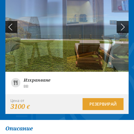
Изхранване
BB
Цена от
РЕЗЕРВИРАЙ
3100
€
Описание