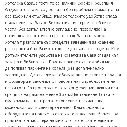
Хотелска базаЗа гостите са налични фоайе и рецепция.
Отделните етажи са достъпни без проблем с помощта на
асансьор или стълбище. Към хотелските удобства спада
съхранение на багаж. Безжичният интернет в общите
части (без допълнително заплащане) позволява на
почиващите постоянна връзка с глобалната мрежа.
Хотелът разполага със следните заведения за хранене:
ресторант и бар. Всичко това се допълва от градина. Към
допълнителните удобства на хотелската база спадат кът
за игра и библиотека. Пристигналите с автомобил могат
да ползват паркинга на хотела (без допълнително
заплащане). Детегледачка, обслужване по стаите, пералня
и фризьорски салон ще отговорят на потребностите на
всеки гост. За провеждането на конференции, лекции или
срещи са на разположение 3 зали.НастаняванеВ стаите
има климатик, централно отопление, всекидневна,
кухненски бокс и санитарен възел. Към основното
оборудване на повечето от стаите спада един балкон. За
приятната атмосфера на много от хотелските единици
допринася и красивата морска гледка. Застланите с мокет