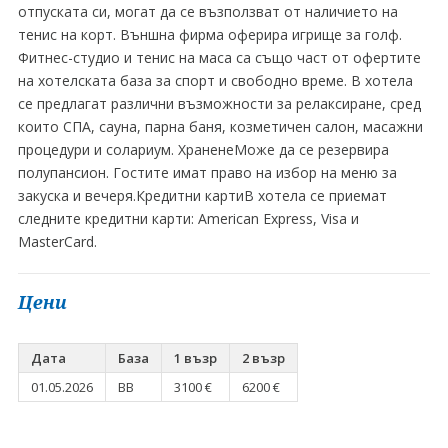
отпуската си, могат да се възползват от наличието на
тенис на корт. Външна фирма оферира игрище за голф.
Фитнес-студио и тенис на маса са също част от офертите
на хотелската база за спорт и свободно време. В хотела
се предлагат различни възможности за релаксиране, сред
които СПА, сауна, парна баня, козметичен салон, масажни
процедури и солариум. ХраненеМоже да се резервира
полупансион. Гостите имат право на избор на меню за
закуска и вечеря.Кредитни картиВ хотела се приемат
следните кредитни карти: American Express, Visa и
MasterCard.
Цени
Дата
База
1 възр
2 възр
01.05.2026
BB
3100 €
6200 €