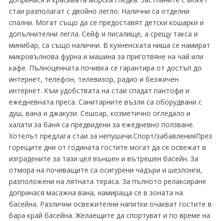
стаи разполагат с двойно легло. Налични са отделни
спални. Могат също да се предоставят детски кошарки и
допълнителни легла. Сейф и писалище, а срещу такса и
минибар, са също налични. В кухненската ниша се намират
микровълнова фурна и машина за приготвяне на чай или
кафе. Пълноценната почивка се гарантира от достъп до
интернет, телефон, телевизор, радио и безжичен
интернет. Към удобствата на стаи спадат пантофи и
ежедневната преса. Санитарните възли са оборудвани с
душ, вана и джакузи. Сешоар, козметично огледало и
халати за баня са предвидени за ежедневно ползване.
Хотелът предлага стаи за непушачи.Спорт/забавленияПрез
горещите дни от годината гостите могат да се освежат в
изградените за тази цел външен и вътрешен басейн. За
отмора на почиващите са осигурени чадъри и шезлонги,
разположени на лятната тераса. За пълното релаксиране
допринася масажна вана, намираща се в зоната на
басейна. Различни освежителни напитки очакват гостите в
бара край басейна. Желаещите да спортуват и по време на