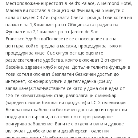
МестоположениеПрестоят в Reid's Palace, A Belmond Hotel,
Madeira ви поставя в сърцето на Фуншал, на 5 минути с
кола от музея CR7 и църквата Света Троица. Този хотел на
плажа е на 1,8 километра от Общинската градина на
Фуншал и на 2,1 километра от Jardim de Sao
Francisco.УдобстваПоглезете се с посещение на спа
центъра, който предлага масажи, процедури за тяло и
процедури за лице. Със сигурност ще оцените
развлекателните удобства, които включват 2 открити
басейна, здравен клуб и сауна. Допълнителните функции в
този хотел включват безплатен безжичен достъп до
интернет, консиерж услуги и детегледачка (срещу
заплащане).СтаиЧувствайте се като у дома си в една от
126-те климатизирани стаи, разполагащи с минибар
(зареден с някои безплатни продукти) и LCD телевизори.
Безплатният кабелен и безжичен достъп до интернет ви
поддържа свързани, а сателитното програмиране
осигурява забавление. Баните с отделни вани и душове
включват дълбоки вани и дизайнерски тоалетни
принадлежности. Удобствата включват телефони, както и