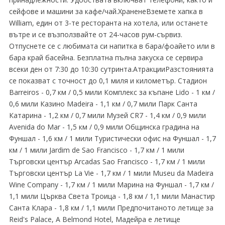
сейфове и машини за кафе/чай.ХраненеВземете хапка в
William, един от 3-те ресторанта на хотела, или останете
вътре и се възползвайте от 24-часов рум-сървиз.
Отпуснете се с любимата си напитка в бара/фоайето или в
бара край басейна. Безплатна пълна закуска се сервира
всеки ден от 7:30 до 10:30 сутринта.АтракцииРазстоянията
се показват с точност до 0,1 миля и километър. Стадион
Barreiros - 0,7 км / 0,5 мили Комплекс за къпане Lido - 1 км /
0,6 мили Казино Madeira - 1,1 км / 0,7 мили Парк Санта
Катарина - 1,2 км / 0,7 мили Музей CR7 - 1,4 км / 0,9 мили
Avenida do Mar - 1,5 км / 0,9 мили Общинска градина на
Фуншал - 1,6 км / 1 мили Туристически офис на Фуншал - 1,7
км / 1 мили Jardim de Sao Francisco - 1,7 км / 1 мили
Търговски център Arcadas Sao Francisco - 1,7 км / 1 мили
Търговски център La Vie - 1,7 км / 1 мили Museu da Madeira
Wine Company - 1,7 км / 1 мили Марина на Фуншал - 1,7 км /
1,1 мили Църква Света Троица - 1,8 км / 1,1 мили Манастир
Санта Клара - 1,8 км / 1,1 мили Предпочитаното летище за
Reid's Palace, A Belmond Hotel, Мадейра е летище