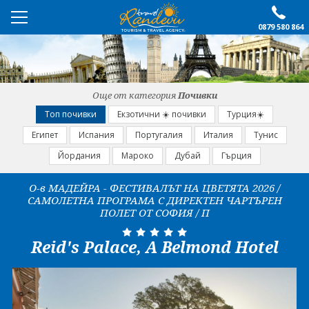
0879 580 864
ПРЕПОРЪЧАНО
ЕКСКУРЗИИ
Още от категория
Почивки
ПОЧИВКИ
Топ почивки
Екзотични ☀️ почивки
Турция☀️
Египет
Испания
Португалия
Италия
Тунис
ОЩЕ
Йордания
Мароко
Дубай
Гърция
За нас
Форма за запитване
О-в МАДЕЙРА - ФЕСТИВАЛЪТ НА ЦВЕТЯТА 2026 /
САМОЛЕТНА ПРОГРАМА С ДИРЕКТЕН ЧАРТЪРЕН
Контакти
Условия за записване
ПОЛЕТ ОТ СОФИЯ / П
Политика за лични
Документи
данни
Reid's Palace, A Belmond Hotel
ПОСЛЕДВАЙТЕ НИ