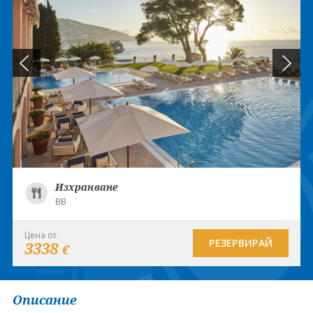
Изхранване
BB
Цена от
РЕЗЕРВИРАЙ
3338
€
Описание