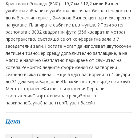
Кристиано Роналдо (FNC) - 19,7 км / 12,2 мили Бизнес
удобстваИзбраните удобства включват безплатен достъп
до кабелен интернет, 24-часов бизнес център и експресно
напускане. Планирате събитие във Фуншал? Този хотел
разполага с 3832 квадратни фута (356 квадратни метра)
пространство, състоящо се от конферентна зала и 7
заседателни зали. Гостите могат да използват двупосочен
летищен трансфер срещу допълнително заплащане, а на
място е налично безплатно паркиране от служител на
хотела.РемонтиСледните съоръжения са затворени
сезонно всяка година. Те ще бъдат затворени от 1 януари
до 31 декември:Бар/фоайеПлажБизнес центърДетски клуб
Места за храненеФитнес съоръженияПерални
съоръженияСъоръжения за срещиЗона за
паркиранеСаунаСпа центърПлувен басейн
Цени