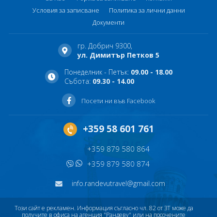
Условия за записване
Политика за лични данни
Документи
гр. Добрич 9300,
ул. Димитър Петков 5
Понеделник - Петък:
09.00 - 18.00
Събота:
09.30 - 14.00
Посети ни във Facebook
+359 58 601 761
+359 879 580 864
+359 879 580 874
info.randevutravel@gmail.com
Този сайт е рекламен. Информация съгласно чл. 82 от ЗТ може да
получите в офиса на агенция "Рандеву" или на посочените