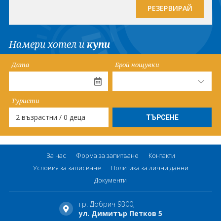
РЕЗЕРВИРАЙ
Намери хотел и
купи
Дата
Брой нощувки
Туристи
2 възрастни / 0 деца
За нас
Форма за запитване
Контакти
Условия за записване
Политика за лични данни
Документи
гр. Добрич 9300,
ул. Димитър Петков 5