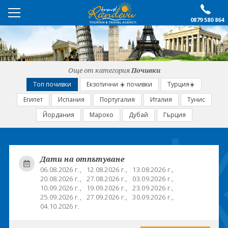
0879 580 864
ПРЕПОРЪЧАНО
ЕКСКУРЗИИ
Още от категория
Почивки
ПОЧИВКИ
Топ почивки
Екзотични ☀️ почивки
Турция☀️
Египет
Испания
Португалия
Италия
Тунис
ОЩЕ
Йордания
Мароко
Дубай
Гърция
За нас
Форма за запитване
Контакти
Условия за записване
Дати на отпътуване
Политика за лични
Документи
06.08.2026 г.,
12.08.2026 г.,
13.08.2026 г.,
данни
20.08.2026 г.,
27.08.2026 г.,
03.09.2026 г.,
10.09.2026 г.,
19.09.2026 г.,
23.09.2026 г.,
25.09.2026 г.,
27.09.2026 г.,
30.09.2026 г.,
ПОСЛЕДВАЙТЕ НИ
04.10.2026 г.