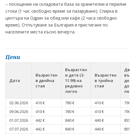
– посещение на складовата база за хранителни и перилни
стоки (1 час свободно време за пазаруване). Спирка в
центъра на Одрин за обяд или кафе (2 часа свободно
време). Отпътуване за България и пристигане по
населените места късно вечерта.
Цени
Възрастен
Двам
Възрастен
и дете (2-
Възрастен
възр
Дата
в двойна
11.99) на
в тройна
дете 
стая
редовно
стая
допъ
легло
легл
02.06.2026
410 €
780 €
410 €
790 €
09.06.2026
410 €
780 €
410 €
790 €
01.07.2026
442 €
840 €
440 €
855 €
07.07.2026
442 €
840 €
440 €
855 €