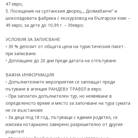
47 евро,
5. Посещение на султанския дворец „ Долмабахче” и
шоколадовата фабрика с екскурзовод на български език –
49 евро, за дете до 10,99 г. – 39евро;
УСЛОВИЯ ЗА ЗАПИСВАНЕ:
• 30 % депозит от общата цена на туристическия пакет -
при записване.
• Доплащане до 20 дни преди датата на отпътуване.
ВАЖНА ИНФОРМАЦИЯ
◦ Допълнителните мероприятия се заплащат преди
пътуване в агенция РАНДЕВУ ТРАВЕЛ в евро.
◦ При заплатен допълнителен тур, но неявяване в
определеното време и място за започване на тура сумата
не се възстановя
◦ За деца под 18 год., пътуващи с единия родител, се
изисква нотариално заверено разрешително от другия
родител!