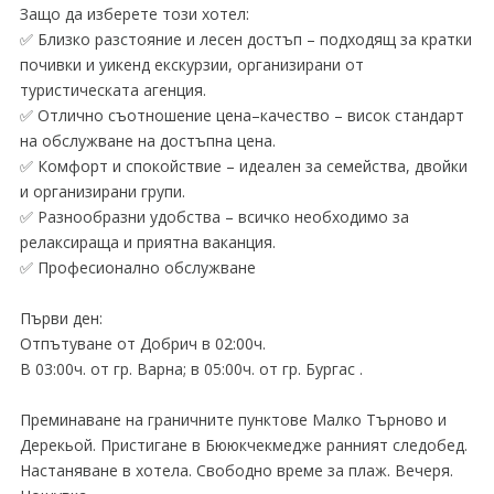
Защо да изберете този хотел:
✅ Близко разстояние и лесен достъп – подходящ за кратки
почивки и уикенд екскурзии, организирани от
туристическата агенция.
✅ Отлично съотношение цена–качество – висок стандарт
на обслужване на достъпна цена.
✅ Комфорт и спокойствие – идеален за семейства, двойки
и организирани групи.
✅ Разнообразни удобства – всичко необходимо за
релаксираща и приятна ваканция.
✅ Професионално обслужване
Първи ден:
Отпътуване от Добрич в 02:00ч.
В 03:00ч. от гр. Варна; в 05:00ч. от гр. Бургас .
Преминаване на граничните пунктове Малко Търново и
Дерекьой. Пристигане в Бююкчекмедже ранният следобед.
Настаняване в хотела. Свободно време за плаж. Вечеря.