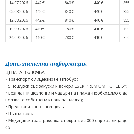
14.07.2026
442 €
840 €
440 €
855 €
05.08.2026
442 €
840 €
440 €
855 €
12.08.2026
442 €
840 €
440 €
855 €
19.09.2026
410 €
780 €
410 €
790 €
26.09.2026
410 €
780 €
410 €
790 €
Допълнителна информация
ЦЕНАТА ВКЛЮЧВА:
• Транспорт с лицензиран автобус ;
• 5 нощувки със закуски и вечери ESER PREMIUM HOTEL 5*;
• Безплатни шезлонги и чадъри на плажа (необходимо е да
ползвате собствени кърпи за плажа);
• Представител от агенцията;
• Пътни такси;
• Медицинска застраховка с покритие 5000 евро за лица до
65