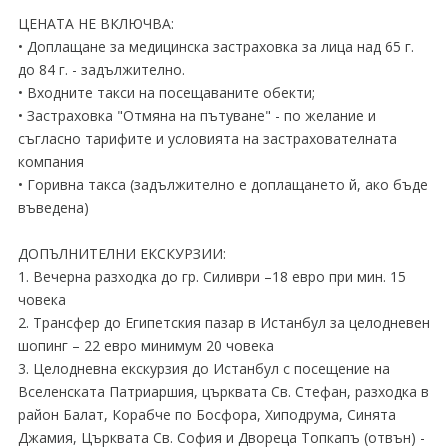
ЦЕНАТА НЕ ВКЛЮЧВА:
• Доплащане за медицинска застраховка за лица над 65 г.
до 84 г. - задължително.
• Входните такси на посещаваните обекти;
• Застраховка "Отмяна на пътуване" - по желание и
съгласно тарифите и условията на застрахователната
компания
• Горивна такса (задължително е доплащането й, ако бъде
въведена)
ДОПЪЛНИТЕЛНИ ЕКСКУРЗИИ:
1. Вечерна разходка до гр. Силиври –18 евро при мин. 15
човека
2. Трансфер до Египетския пазар в Истанбул за целодневен
шопинг – 22 евро минимум 20 човека
3. Целодневна екскурзия до Истанбул с посещение на
Вселенската Патриаршия, църквата Св. Стефан, разходка в
район Балат, Корабче по Босфора, Хиподрума, Синята
Джамия, Църквата Св. София и Двореца Топкапъ (отвън) -