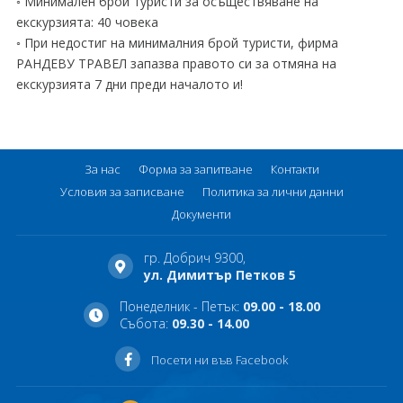
◦ Минимален брой туристи за осъществяване на
екскурзията: 40 човека
◦ При недостиг на минималния брой туристи, фирма
РАНДЕВУ ТРАВЕЛ запазва правото си за отмяна на
екскурзията 7 дни преди началото и!
За нас
Форма за запитване
Контакти
Условия за записване
Политика за лични данни
Документи
гр. Добрич 9300,
ул. Димитър Петков 5
Понеделник - Петък:
09.00 - 18.00
Събота:
09.30 - 14.00
Посети ни във Facebook