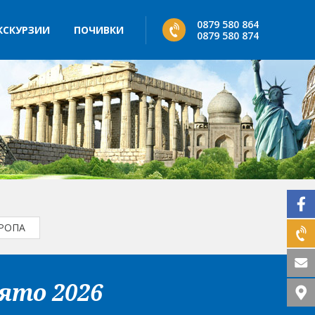
0879 580 864
КСКУРЗИИ
ПОЧИВКИ
0879 580 874
РОПА
лято 2026