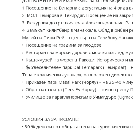
ДОПЪЛНИТЕЛНИ ЕКСКУРЗИИ за хотел MOJE MOR
1.Посещение на Винарна с дегустация на 4 вида в
2. MOЛ Текирова в Текирдаг. Посещение на закрит
3. Екскурзия до гръцкия град Александрополис. Ра
4. Замъкът Килитбаир в Чанаккале. Обяд в рибен р
Музей на Пири Рейс в центъра на Гелиболу,Чанакк
Посещение на градина за плодове.
Ресторант за морски дарове с морски изглед, му
Къща-музей на Ференц Ракоци: Историческо и мно
🎠 Увеселителен парк Dal Temapark (Текирдаг) – 
Това е класически лунапарк, разположен директно 
Приказен парк Masal Park (Чорлу) – на 35-40 мин
Обратната къща (Ters Ev Чорлу) – точно срещу 
Училище за парапланеризъм в Учмагдърe (Uçmakde
УСЛОВИЯ ЗА ЗАПИСВАНЕ:
• 30 % депозит от общата цена на туристическия па