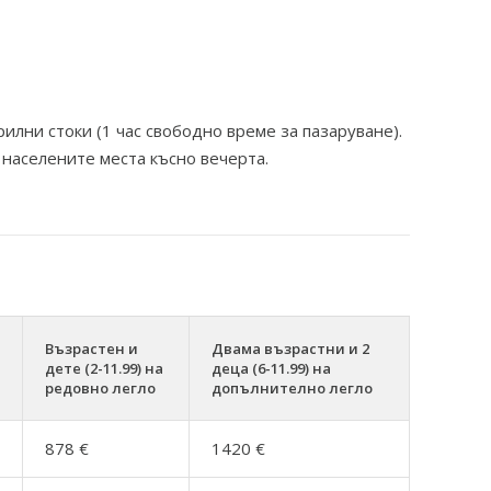
рилни стоки (1 час свободно време за пазаруване).
 населените места късно вечерта.
Възрастен и
Двама възрастни и 2
дете (2-11.99) на
деца (6-11.99) на
редовно легло
допълнително легло
878 €
1420 €