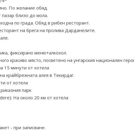
E4*
ино. По желание обяд.
 пазар близо до мола.
зходна по града. Обяд в рибен ресторант.
есторант на брега на пролива Дарданелите.
але.
зика, фиксирано меню+алкохол.
го красиво място, посветено на унгарския национален герой
на 15 минути от хотела
на крайбрежната алея в Текирдаг.
ути от хотела
Приказния парк
re): На около 20 км от хотела
кет - при записване.