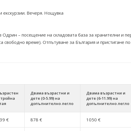
и екскурзии. Вечеря. Нощувка
а в Одрин – посещение на складовата база за хранителни и пе
са свободно време). Отпътуване за България и пристигане по
ъзрастен
Двама възрастни и
Двама възрастни и
 тройна
дете (0-5.99) на
дете (6-11.99) на
тая
допълнително легло
допълнително легло
39 €
878 €
1050 €