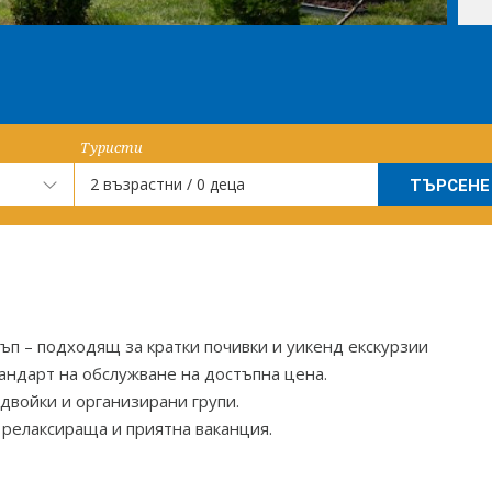
Туристи
2 възрастни / 0 деца
тъп – подходящ за кратки почивки и уикенд екскурзии
андарт на обслужване на достъпна цена.
двойки и организирани групи.
 релаксираща и приятна ваканция.