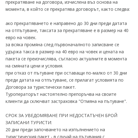
прекратяване на договора, изчислена въз основа на
момента, в който се прекратява договорът, както следва:
ако прекратяването е направено до 30 дни преди датата
на отпътуване, таксата за прекратяване е в размер на 40
евро на човек.
за всяка промяна след първоначалното записване се
удържа такса в размер на 40 евро на човек и цената на
пакета се преизчислява, съгласно актуалните в момента
на смяната цени и условия.
при отказ от пътуване при оставащи по-малко от 30 дни
преди датата на отпътуване, се прилагат условията по
Договора за туристически пакет.
Туроператорът настоятелно препоръчва на своите
клиенти да сключват застраховка "Отмяна на пътуване".
СРОК ЗА УВЕДОМЯВАНЕ ПРИ НЕДОСТАТЪЧЕН БРОЙ
ЗАПИСАНИ ТУРИСТИ:
20 дни преди започването на изпълнението на
туристическия пакет - в случай на пътувания с