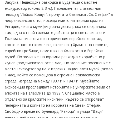
Закуска. Пешеходна разходка в Будапеща с местен
екскурзовод (около 2-3 ч.): Парламентът с известния
площад "Лайош Кошут"; прочутата базилика „Св. Стефан” в
неоренесансов стил, носеща името на първия крал на
Унгария, чиято мумифицирана дясна ръка се съхранява
там; една от най-големите действащи в света синагоги -
Голямата синагога в историческия еврейски квартал,
която е част от комплекс, включващ Храмът на героите,
еврейско гробище, паметник на Холокоста и Еврейски
музей. По желание: панорамна разходка с корабче по р.
Дунав (продължителност 1 час). По желание: посещение с
местен екскурзовод на Унгарския национален музей (около
1 час), който се помещава в огромна неокласическа
сграда, изградена между 1837 г. и 1847 г. Музейните
екскозиции проследяват историята на унгарските земи от
епохата на Палеолита до 1989 г. Специално място е
отделено за кралските инсигнии, където се открояват
пелерината и копието на короната на Свети Стефан.
Свободно време по булевард "Ракоци" и улица "Ваци" –
една от най-известните търговски улици, където в