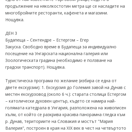
продължение на няколкостотин метра ще се насладите на
многобройните ресторанти, кафенета и магазини.
Нощувка.
ДЕН 3
Будапеща – Сентендре – Естергом – Егер
Закуска. Свободно време в Будапеща за индивидуално
посещение на Унгарската национална галерия или
Зоологическата градина (необходимо е ползване на
градски транспорт). Нощувка.
Туристическа програма по желание (избира се една от
двете екскурзии): 1. Екскурзия до Големия завой на Дунав с
местен екскурзовод (около 6 ч.): старата столица Естергом
– католически духовен център, където се намира най-
голямата катедрала в Унгария, разположена на живописен
хълм, от който се разкрива красива панорамна гледка към
р. Дунав, териториите на Словакия и мостът "Мария
Валерия", построен в края на XIX век в чест на четвъртото