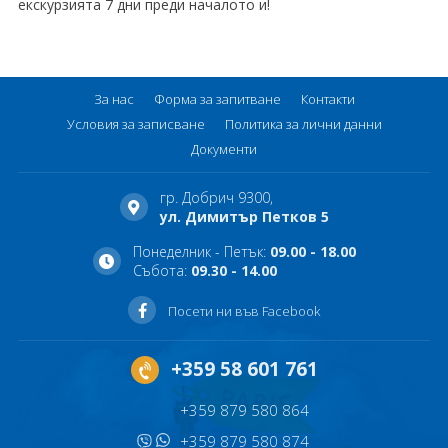
екскурзията 7 дни преди началото и!
За нас
Форма за запитване
Контакти
Условия за записване
Политика за лични данни
Документи
гр. Добрич 9300,
ул. Димитър Петков 5
Понеделник - Петък:
09.00 - 18.00
Събота:
09.30 - 14.00
Посети ни във Facebook
+359 58 601 761
+359 879 580 864
+359 879 580 874