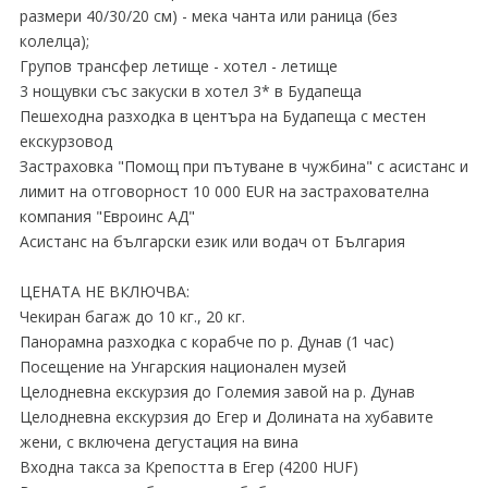
размери 40/30/20 см) - мека чанта или раница (без
колелца);
Групов трансфер летище - хотел - летище
3 нощувки със закуски в хотел 3* в Будапеща
Пешеходна разходка в центъра на Будапеща с местен
екскурзовод
Застраховка "Помощ при пътуване в чужбина" с асистанс и
лимит на отговорност 10 000 EUR на застрахователна
компания "Евроинс АД"
Асистанс на български език или водач от България
ЦЕНАТА НЕ ВКЛЮЧВА:
Чекиран багаж до 10 кг., 20 кг.
Панорамна разходка с корабче по р. Дунав (1 час)
Посещение на Унгарския национален музей
Целодневна екскурзия до Големия завой на р. Дунав
Целодневна екскурзия до Егер и Долината на хубавите
жени, с включена дегустация на вина
Входна такса за Крепостта в Егер (4200 HUF)