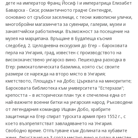
дете на император Франц Йосиф I и императрица Елизабет
Баварска - Сиси; романтичното градче Сентендре,
основано от сръбски заселници, с тесни живописни улички,
многобройни магазинчета за сувенири, галерии, музеи и
занаятчийски работилници. Възможност за посещение на
музея на марципана. Връщане в Будапеща късния
следобед. 2. Целодневна екскурзия до Егер – бароковата
перла на Унгария, град, известен с производството на
висококачествено унгарско вино. Пешеходна разходка в
Егер: римокатолическата базилика, която със своите
размери се нарежда на второ място в Унгария;
кметството, Площадът на Добо; Църквата на миноритите;
Бароковата библиотека към университета "Естерхази";
крепостта – в исторически план тук е спечелена една от
най-важните военни битки на унгарския народ. Ръководени
от легендарния командир Ищван Добо, храбрите
защитници на Егер спират турската армия през 1552 г., с
което възпрепятстват завладяването на Унгария.
Свободно време. Отпътуване към Долината на хубавите
жени. Дегустация на 3 сорта местно вино и гулаш в местен