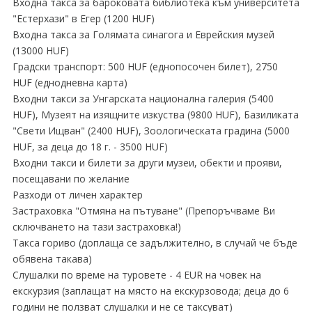
Входна такса за бароковата библиотека към университета
"Естерхази" в Егер (1200 HUF)
Входна такса за Голямата синагога и Еврейския музей
(13000 HUF)
Градски транспорт: 500 HUF (еднопосочен билет), 2750
HUF (еднодневна карта)
Входни такси за Унгарската национална галерия (5400
HUF), Музеят на изящните изкуства (9800 HUF), Базиликата
"Свети Ищван" (2400 HUF), Зоологическата градина (5000
HUF, за деца до 18 г. - 3500 HUF)
Входни такси и билети за други музеи, обекти и прояви,
посещавани по желание
Разходи от личен характер
Застраховка "Отмяна на пътуване" (Препоръчваме Ви
сключването на тази застраховка!)
Такса гориво (доплаща се задължително, в случай че бъде
обявена такава)
Слушалки по време на туровете - 4 EUR на човек на
екскурзия (заплащат на място на екскурзовода; деца до 6
години не ползват слушалки и не се таксуват)